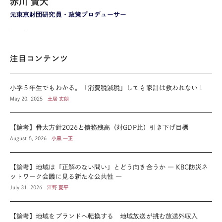
赤川 貴大
元東京財団研究員・政策プロデューサー
注目コンテンツ
小学５年生でもわかる。「消費税減税」しても家計は救われない！
May 20, 2025
土居 丈朗
【論考】骨太方針2026と債務残高（対GDP比）引き下げ目標
August 5, 2026
小黒 一正
【論考】地域は「正解のない問い」とどう向き合うか ― KBC防災ネ
ットワーク会議に見る新たな公共性 ―
July 31, 2026
江野 夏平
【論考】地域をブランドへ転換する 地域放送が挑む放送外収入