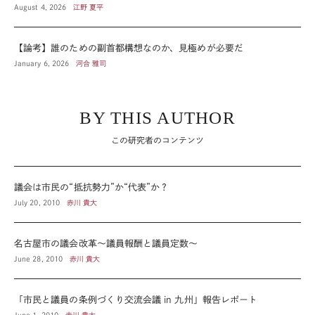
August 4, 2026
江野 夏平
【論考】誰のための副首都構想なのか、見極めが必要だ
January 6, 2026
河合 雅司
BY THIS AUTHOR
この研究者のコンテンツ
議会は市民の“抵抗勢力”か“代表”か？
July 20, 2010
赤川 貴大
名古屋市の議会改革～議員報酬と議員定数～
June 28, 2010
赤川 貴大
「市民と議員の条例づくり交流会議 in 九州」報告レポート
June 1, 2010
赤川 貴大