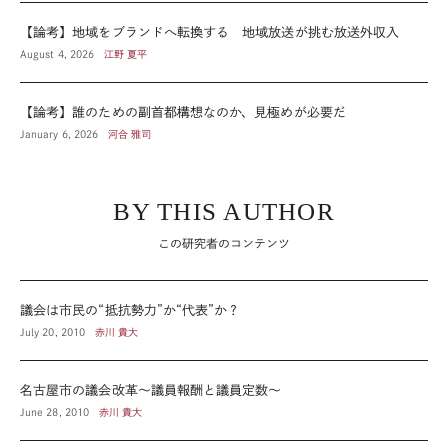
【論考】地域をブランドへ転換する 地域放送が挑む放送外収入
August 4, 2026
江野 夏平
【論考】誰のための副首都構想なのか、見極めが必要だ
January 6, 2026
河合 雅司
BY THIS AUTHOR
この研究者のコンテンツ
議会は市民の“抵抗勢力”か“代表”か？
July 20, 2010
赤川 貴大
名古屋市の議会改革～議員報酬と議員定数～
June 28, 2010
赤川 貴大