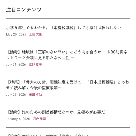
注目コンテンツ
小学５年生でもわかる。「消費税減税」しても家計は救われない！
May 20, 2025
土居 丈朗
【論考】地域は「正解のない問い」とどう向き合うか ― KBC防災ネ
ットワーク会議に見る新たな公共性 ―
July 31, 2026
江野 夏平
【特集】「骨太の方針」閣議決定を受けて―「日本成長戦略」とあわ
せて読み解く今後の医療政策―
July 29, 2026
藤田 卓仙
【論考】誰のための副首都構想なのか、見極めが必要だ
January 6, 2026
河合 雅司