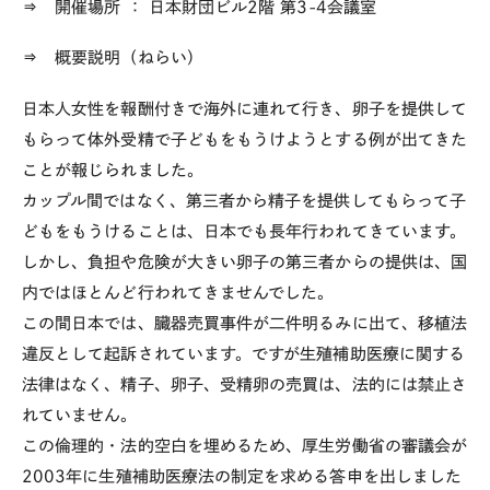
⇒ 開催場所
： 日本財団ビル2階 第3-4会議室
⇒ 概要説明（ねらい）
日本人女性を報酬付きで海外に連れて行き、卵子を提供して
もらって体外受精で子どもをもうけようとする例が出てきた
ことが報じられました。
カップル間ではなく、第三者から精子を提供してもらって子
どもをもうけることは、日本でも長年行われてきています。
しかし、負担や危険が大きい卵子の第三者からの提供は、国
内ではほとんど行われてきませんでした。
この間日本では、臓器売買事件が二件明るみに出て、移植法
違反として起訴されています。ですが生殖補助医療に関する
法律はなく、精子、卵子、受精卵の売買は、法的には禁止さ
れていません。
この倫理的・法的空白を埋めるため、厚生労働省の審議会が
2003年に生殖補助医療法の制定を求める答申を出しました