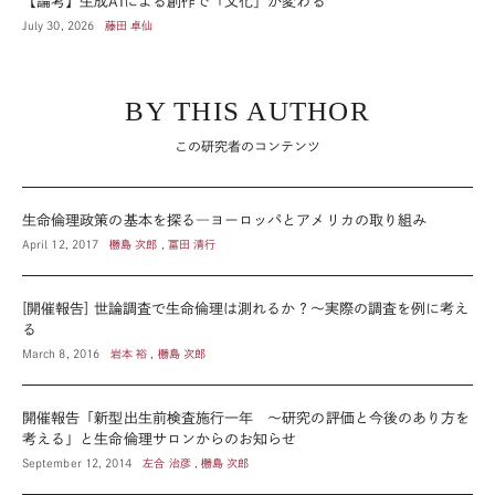
【論考】生成AIによる創作で「文化」が変わる
July 30, 2026
藤田 卓仙
BY THIS AUTHOR
この研究者のコンテンツ
生命倫理政策の基本を探る―ヨーロッパとアメリカの取り組み
April 12, 2017
橳島 次郎 , 冨田 清行
[開催報告] 世論調査で生命倫理は測れるか？～実際の調査を例に考え
る
March 8, 2016
岩本 裕 , 橳島 次郎
開催報告「新型出生前検査施行一年 ～研究の評価と今後のあり方を
考える」と生命倫理サロンからのお知らせ
September 12, 2014
左合 治彦 , 橳島 次郎