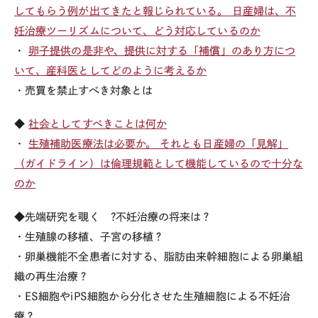
してもらう例が出てきたと報じられている。 日産婦は、不
妊治療ツーリズムについて、どう対応しているのか
・
卵子提供の是非や、提供に対する「補償」のあり方につ
いて、産科医としてどのように考えるか
・売買を禁止すべき対象とは
◆
社会としてすべきことは何か
・
生殖補助医療法は必要か。 それとも日産婦の「見解」
（ガイドライン）は倫理規範として機能しているので十分な
のか
◆先端研究を覗く ?不妊治療の将来は？
・生殖腺の移植、子宮の移植？
・卵巣機能不全患者に対する、脂肪由来幹細胞による卵巣組
織の再生治療？
・ES細胞やiPS細胞から分化させた生殖細胞による不妊治
療？