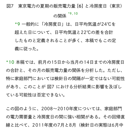
図7 東京電力の夏期の販売電力量
[6]
と冷房度日（東京）
*9, 10
の関係
*9
一般的に「冷房度日」は、日平均気温が24℃を
超えた日について、日平均気温と22℃の差を合計
したものと定義されることが多く、本稿でもこの定
義に従った。
*10
本稿では、前月の15日から当月の14日までの冷房度日
の合計と、その月の販売電力量の関係を分析した。ただし、
特に家庭部門においては検針日の間隔が一定ではない可能性
があり、このことが
図7
における分析結果に影響を及ぼし
ている可能性は否定できない。
この図のように、2008～2010年度については、家庭部門
の電力需要量と冷房度日の間に強い相関がある。その回帰直
線と比べて、2011年度の7月と8月（検針日の実態は6月中