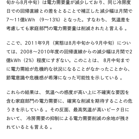
旬から8月中旬）は電力需要量が減少しており、同じ冷房度
日での回帰直線との差をとることで補正した減少幅は月間で
7～11億kWh （9～13%）となった。すなわち、
気温差を
考慮しても家庭部門の電力需要量は削減されたと言える
。
ここで、2011年9月（実態は8月中旬から9月中旬）につい
ては、2008～2010年度の回帰直線からの減少幅は月間で2
億kWh（2%）程度にすぎない。このことは、
8月中旬まで
に電力需給が危機的な状況になることがなかったことから、
節電意識や危機感が希薄になった可能性を示している
。
これらの結果は、
気温への感度が高い上に不確実な要因を
含む家庭部門の電力需要に、確実な削減を期待することの危
うさを示している
。その反面、最高気温が高いピーク日に
おいて、
冷房需要の抑制による電力需要削減の余地が残さ
れているとも言える
。