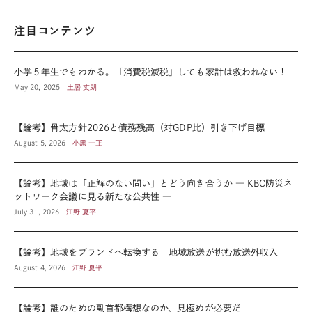
注目コンテンツ
小学５年生でもわかる。「消費税減税」しても家計は救われない！
May 20, 2025
土居 丈朗
【論考】骨太方針2026と債務残高（対GDP比）引き下げ目標
August 5, 2026
小黒 一正
【論考】地域は「正解のない問い」とどう向き合うか ― KBC防災ネ
ットワーク会議に見る新たな公共性 ―
July 31, 2026
江野 夏平
【論考】地域をブランドへ転換する 地域放送が挑む放送外収入
August 4, 2026
江野 夏平
【論考】誰のための副首都構想なのか、見極めが必要だ