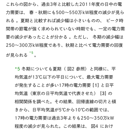
これらの図から、過去3年と比較した2011年度の日中の電
力需要は、
春・秋期にも500～550万kW程度の減少が見ら
れる
。夏期と比較すれば減少幅は小さいものの、
ピーク時
間帯の節電が強く求められていない時期でも、一定の電力需
要の減少があったことが分かる
。ただし、
冬期の減少幅は
250～300万kW程度であり、秋期と比べて電力需要の回復
*5
が見られる
。
*5
冬期についても夏期（
図2
参照）と同様に、平
均気温が13℃以下の平日について、最大電力需要
が発生することが多い17時の電力需要
[1]
と日平
均気温（東京の日平均気温で代表させた）
[3]
の
相関関係を調べた。その結果、回帰直線の切片と傾
きから、日平均気温が5℃から10℃の範囲では、
17時の電力需要は過去3年よりも250～350万kW
程度の減少が見られた。この結果は、
図4
におけ