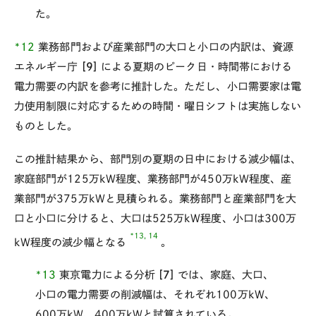
た。
*12
業務部門および産業部門の大口と小口の内訳は、資源
エネルギー庁
[9]
による夏期のピーク日・時間帯における
電力需要の内訳を参考に推計した。ただし、小口需要家は電
力使用制限に対応するための時間・曜日シフトは実施しない
ものとした。
この推計結果から、部門別の夏期の日中における減少幅は、
家庭部門が125万kW程度、業務部門が450万kW程度、産
業部門が375万kWと見積られる。業務部門と産業部門を大
口と小口に分けると、大口は525万kW程度、小口は300万
*13, 14
kW程度の減少幅となる
。
*13
東京電力による分析
[7]
では、家庭、大口、
小口の電力需要の削減幅は、それぞれ100万kW、
600万kW、400万kWと試算されている。