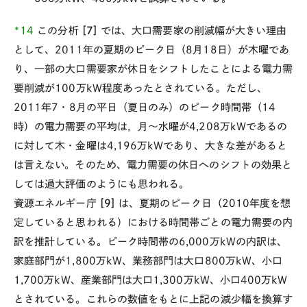
*14
この分析
[7]
では、大口需要家の削減幅が大きい理由
として、2011年の夏期のピーク日（8月18日）が木曜であ
り、一部の大口需要家が休日をシフトしたことによる電力需
要削減が100万kW程度あったとされている。ただし、
2011年7・8月の平日（夏日のみ）のピーク時間帯（14
時）の電力需要の平均は，月～水曜が4,208万kWであるの
に対して木・金曜は4,196万kWであり、大きな差があると
は言えない。そのため、電力需要の休日へのシフトの効果と
しては過大評価のようにも思われる。
資源エネルギー庁
[9]
は、夏期のピーク日（2010年度を想
定していると思われる）における時間帯ごとの電力需要の内
訳を推計している。ピーク時間帯の6,000万kWの内訳は、
家庭部門が1,800万kW、業務部門は大口800万kW、小口
1,700万kW、産業部門は大口1,300万kW、小口400万kW
とされている。これらの数値をもとに上記の減少幅を換算す