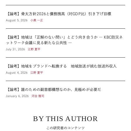
【論考】骨太方針2026と債務残高（対GDP比）引き下げ目標
August 5, 2026
小黒 一正
【論考】地域は「正解のない問い」とどう向き合うか ― KBC防災ネ
ットワーク会議に見る新たな公共性 ―
July 31, 2026
江野 夏平
【論考】地域をブランドへ転換する 地域放送が挑む放送外収入
August 4, 2026
江野 夏平
【論考】誰のための副首都構想なのか、見極めが必要だ
January 6, 2026
河合 雅司
BY THIS AUTHOR
この研究者のコンテンツ