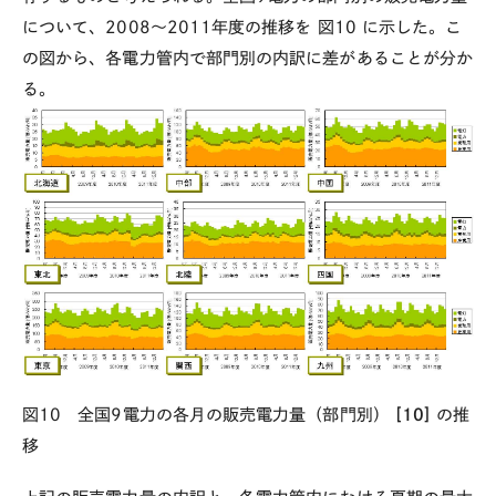
について、2008～2011年度の推移を
図10
に示した。こ
の図から、各電力管内で部門別の内訳に差があることが分か
る。
図10 全国9電力の各月の販売電力量（部門別）
[10]
の推
移