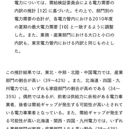
電力については、需給検証委員会による電力需要の
内訳の推計
[12]
に基づいた。その上で、部門別の
電力需要の合計が，各電力管内における2010年度
の夏期の最大電力需要
[10]
と一致するように調整
した。また、業務・産業部門における大口と小口の
内訳も、東京電力管内における内訳と同じものとし
た。
この推計結果では、東北・中部・北陸・中国電力では，産業
部門の割合が高い（39～42%）。また，北海道・四国・九
州電力では，いずれも家庭部門の割合が高めである（34～
35%）。偶然ではあるが、前者は供給力に余裕がある電力事
業者，後者は需給ギャップが発生する可能性が高いとされて
いる電力事業者となっている。また，需給ギャップが発生す
る可能性が高い北海道・関西・四国・九州電力では、いずれ
も業務部門が家庭・産業部門よりも高い割合（38～43%）