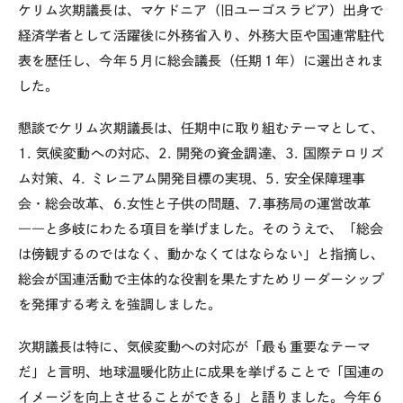
ケリム次期議長は、マケドニア（旧ユーゴスラビア）出身で
経済学者として活躍後に外務省入り、外務大臣や国連常駐代
表を歴任し、今年５月に総会議長（任期１年）に選出されま
した。
懇談でケリム次期議長は、任期中に取り組むテーマとして、
1. 気候変動への対応、2. 開発の資金調達、3. 国際テロリズ
ム対策、4. ミレニアム開発目標の実現、5. 安全保障理事
会・総会改革、6.女性と子供の問題、7.事務局の運営改革
――と多岐にわたる項目を挙げました。そのうえで、「総会
は傍観するのではなく、動かなくてはならない」と指摘し、
総会が国連活動で主体的な役割を果たすためリーダーシップ
を発揮する考えを強調しました。
次期議長は特に、気候変動への対応が「最も重要なテーマ
だ」と言明、地球温暖化防止に成果を挙げることで「国連の
イメージを向上させることができる」と語りました。今年６