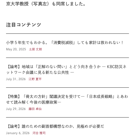
京大学教授（写真左）も同席しました。
注目コンテンツ
小学５年生でもわかる。「消費税減税」しても家計は救われない！
May 20, 2025
土居 丈朗
【論考】地域は「正解のない問い」とどう向き合うか ― KBC防災ネ
ットワーク会議に見る新たな公共性 ―
July 31, 2026
江野 夏平
【特集】「骨太の方針」閣議決定を受けて―「日本成長戦略」とあわ
せて読み解く今後の医療政策―
July 29, 2026
藤田 卓仙
【論考】誰のための副首都構想なのか、見極めが必要だ
January 6, 2026
河合 雅司