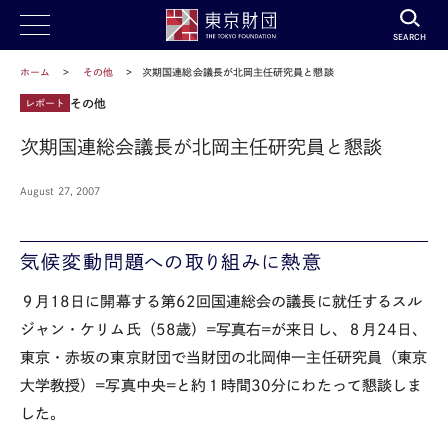
SEARCH
ホーム
その他
次期国連総会議長が北岡主任研究員と懇談
その他
レポート
次期国連総会議長が北岡主任研究員と懇談
August 27, 2007
気候変動問題への取り組みに熱意
９月18日に開幕する第62回国連総会の議長に就任するスル
ジャン・ケリム氏（58歳）=写真右=が来日し、８月24日、
東京・赤坂の東京財団で当財団の北岡伸一主任研究員（東京
大学教授）=写真中央=と約１時間30分にわたって懇談しま
した。