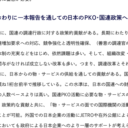
)おわりに―本報告を通しての日本のPKO・国連政策
1に、国連の調達行政に対する政策的貢献がある。長期にわた
達増加要求への対応、競争強化と透明性確保、（善意の調達官
体制の充実などをはじめ、依然課題は多い。そして、組織改変
関与がなければ成立しない改革も多い。つまり、調達改革とそ
2に、日本からの物・サービスの供給を通しての貢献がある。国
概ね1桁台前半で推移している。この水準は、日本の国連への財
の人数ベースよりは高い。国連PKO活動に必要な物・サービス
・政策的な貢献と共に、「物・サービスの面での国際機関の活
ことが可能。外国での日本企業の活動にJETROや在外公館に
においても政府による日本企業へのより一層のサポートが考え