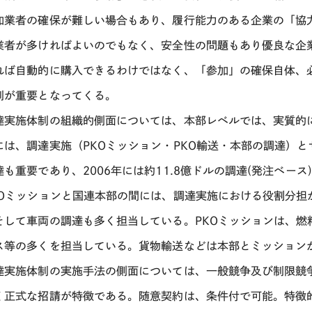
加業者の確保が難しい場合もあり、履行能力のある企業の「協
業者が多ければよいのでもなく、安全性の問題もあり優良な企
れば自動的に購入できるわけではなく、「参加」の確保自体、
制が重要となってくる。
達実施体制の組織的側面については、本部レベルでは、実質的に
には、調達実施（PKOミッション・PKO輸送・本部の調達）と
達も重要であり、2006年には約11.8億ドルの調達(発注ベース
KOミッションと国連本部の間には、調達実施における役割分担
そして車両の調達も多く担当している。PKOミッションは、燃
ス等の多くを担当している。貨物輸送などは本部とミッション
達実施体制の実施手法の側面については、一般競争及び制限競
く正式な招請が特徴である。随意契約は、条件付で可能。特徴