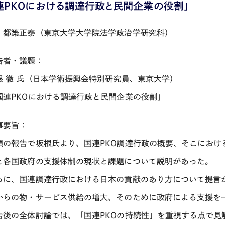
連PKOにおける調達行政と民間企業の役割」
：都築正泰（東京大学大学院法学政治学研究科）
告者・議題：
根 徹 氏（日本学術振興会特別研究員、東京大学）
国連PKOにおける調達行政と民間企業の役割」
事要旨：
頭の報告で坂根氏より、国連PKO調達行政の概要、そこにおけ
と各国政府の支援体制の現状と課題について説明があった。
らに、国連調達行政における日本の貢献のあり方について提言
からの物・サービス供給の増大、そのために政府による支援を
告後の全体討論では、「国連PKOの持続性」を重視する点で見