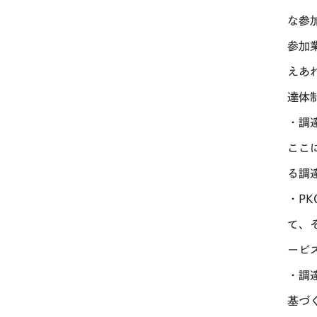
な参
参加
えあ
達体
・調
ここ
る調
・P
て、
ービ
・調
基づ