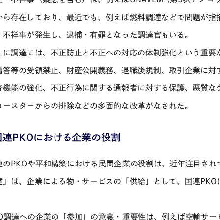
から存在しており、最近でも、例えば燃料調達などで問題が指
・不祥事が発生し、逮捕・有罪となった調達官もいる。
えに調達には、不正防止と不正への対応の体制強化という重要
贈答等の受領禁止、財産公開義務、退職後規制、取引企業に対する
査機能の強化、不正行為に関する通報者に対する保護、悪質な
ロースターからの排除などの多面的な改革がなされた。
)国連PKOにおける企業の役割
連のPKOや平和構築における民間企業の役割は、近年注目され
達」は、企業による物・サービスの「供給」として、国連PKO
KO調達への企業の「参加」の意義・重要性は、例えば空輸サー