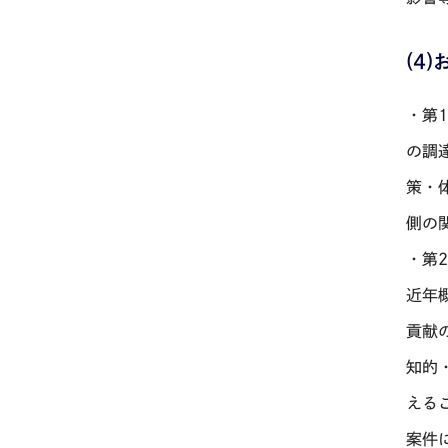
(4
・第
の調
策・
側の
・第
近年
貢献
知的
える
案件