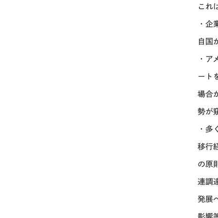
これ
・企
自国
・ア
ート
場合
勢が
・多
移行
の原
連調
発展
影響