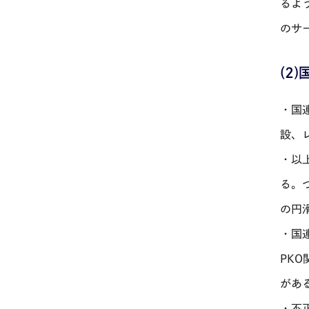
るよ
のサ
(2
・国
設、
・以
る。
の円
・国
PK
があ
・不