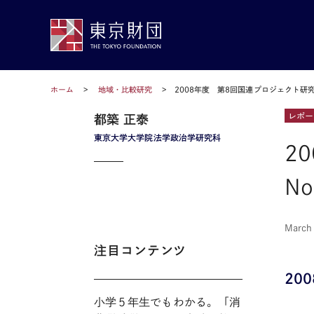
ホーム
地域・比較研究
2008年度 第8回国連プロジェクト研究
レポー
都築 正泰
東京大学大学院法学政治学研究科
2
No
March
注目コンテンツ
20
小学５年生でもわかる。「消