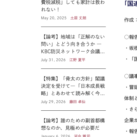
費税減税」しても家計は救わ
「国
れない！
May 20, 2025
土居 丈朗
作成
【論考】地域は「正解のない
○報
問い」とどう向き合うか ―
・坂
KBC防災ネットワーク会議に
見る新たな公共性 ―
・「
July 31, 2026
江野 夏平
○議
【特集】「骨太の方針」閣議
決定を受けて―「日本成長戦
・冒
略」とあわせて読み解く今後
体制
の医療政策―
July 29, 2026
藤田 卓仙
・さ
企業
【論考】誰のための副首都構
想なのか、見極めが必要だ
・報
January 6, 2026
河合 雅司