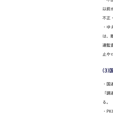
以前
不正
・ゆ
は、
達監
止や
(3
・国
「調
る。
・P