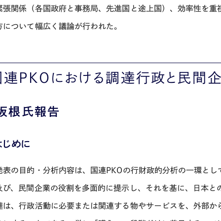
緊張関係（各国政府と事務局、先進国と途上国）、効率性を重
方について幅広く議論が行われた。
国連PKOにおける調達行政と民間
．坂根氏報告
)はじめに
発表の目的・分析内容は、国連PKOの行財政的分析の一環とし
及び、民間企業の役割を多面的に提示し、それを基に、日本と
達は、行政活動に必要または関連する物やサービスを、外部か