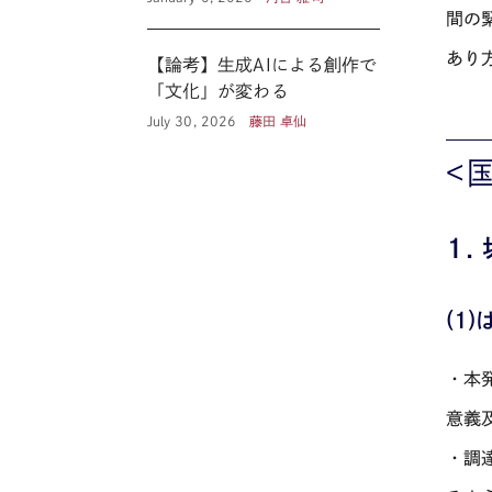
間の
あり
【論考】生成AIによる創作で
「文化」が変わる
July 30, 2026
藤田 卓仙
<
１
(1
・本
意義
・調