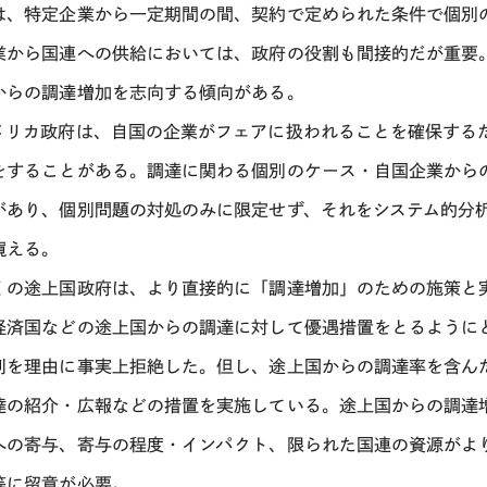
は、特定企業から一定期間の間、契約で定められた条件で個別
業から国連への供給においては、政府の役割も間接的だが重要
からの調達増加を志向する傾向がある。
メリカ政府は、自国の企業がフェアに扱われることを確保する
をすることがある。調達に関わる個別のケース・自国企業から
があり、個別問題の対処のみに限定せず、それをシステム的分
窺える。
くの途上国政府は、より直接的に「調達増加」のための施策と
経済国などの途上国からの調達に対して優遇措置をとるように
則を理由に事実上拒絶した。但し、途上国からの調達率を含ん
達の紹介・広報などの措置を実施している。途上国からの調達
への寄与、寄与の程度・インパクト、限られた国連の資源がよ
等に留意が必要。