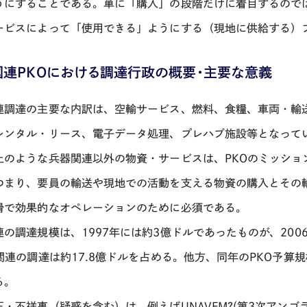
うにすることである。単に「購入」の段階だけに着目するので
ービスによって「使用できる」ようにする（現地に供給する）
)国連PKOにおける調達行政の概要・主要な意義
連調達の主要な内訳は、空輸サービス、燃料、食糧、車両・輸
レンタル・リース、電子データ処理、プレハブ施設等となってい
上のような兵器関連以外の物資・サービスは、PKOのミッショ
つまり、要員の輸送や現地での活動を支える物資の購入とその
滑で効果的なオペレーションのために必須である。
連の調達規模は、1997年には約3億ドルであったものが、200
O関連の調達は約17.8億ドルを占める。他方、同年のPKO予算
る。
正・不祥事（疑惑を含む）は、例えばUNAVEM?(第3次アンゴ