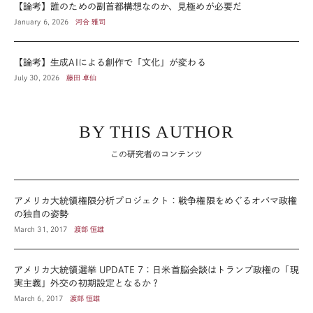
【論考】誰のための副首都構想なのか、見極めが必要だ
January 6, 2026
河合 雅司
【論考】生成AIによる創作で「文化」が変わる
July 30, 2026
藤田 卓仙
BY THIS AUTHOR
この研究者のコンテンツ
アメリカ大統領権限分析プロジェクト：戦争権限をめぐるオバマ政権
の独自の姿勢
March 31, 2017
渡部 恒雄
アメリカ大統領選挙 UPDATE 7：日米首脳会談はトランプ政権の「現
実主義」外交の初期設定となるか？
March 6, 2017
渡部 恒雄