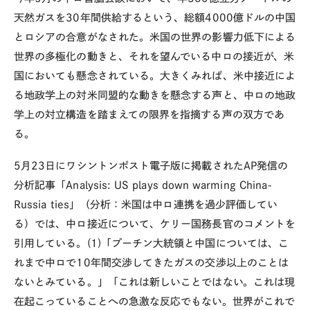
天然ガスを30年間供給するという、総額4000億ドルの中国
とロシアの合意がなされた。米国の世界の影響力低下による
世界の多極化の動きと、それを望んでいる中ロの接近が、米
国においても懸念されている。大きくみれば、米中接近によ
る地政学上の対米同盟的な動きを懸念する声と、中ロの地政
学上の対立構造を踏まえての限界を指摘する声の双方であ
る。
5月23日にワシントンポスト電子版に掲載されたAP発信の
分析記事「Analysis: US plays down warming China-
Russia ties」（分析：米国は中ロ連携を過少評価してい
る）では、中ロ接近について、ケリー国務長官のコメントを
引用している。(1)「プーチン大統領と中国については、こ
れまで中ロで10年間交渉してきたガスの交渉以上のことは
ないとみている。」「これは新しいことではない。これは現
在起こっていることへの急激な反応でもない。世界がこれで