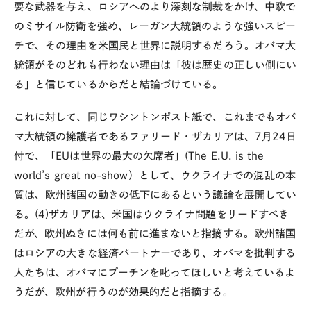
要な武器を与え、ロシアへのより深刻な制裁をかけ、中欧で
のミサイル防衛を強め、レーガン大統領のような強いスピー
チで、その理由を米国民と世界に説明するだろう。オバマ大
統領がそのどれも行わない理由は「彼は歴史の正しい側にい
る」と信じているからだと結論づけている。
これに対して、同じワシントンポスト紙で、これまでもオバ
マ大統領の擁護者であるファリード・ザカリアは、7月24日
付で、「EUは世界の最大の欠席者」(The E.U. is the
world’s great no-show）として、ウクライナでの混乱の本
質は、欧州諸国の動きの低下にあるという議論を展開してい
る。(4)ザカリアは、米国はウクライナ問題をリードすべき
だが、欧州ぬきには何も前に進まないと指摘する。欧州諸国
はロシアの大きな経済パートナーであり、オバマを批判する
人たちは、オバマにプーチンを叱ってほしいと考えているよ
うだが、欧州が行うのが効果的だと指摘する。