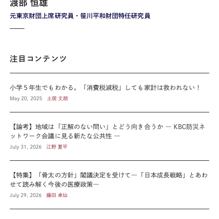
渡部 恒雄
元東京財団上席研究員・笹川平和財団特任研究員
注目コンテンツ
小学５年生でもわかる。「消費税減税」しても家計は救われない！
May 20, 2025
土居 丈朗
【論考】地域は「正解のない問い」とどう向き合うか ― KBC防災ネ
ットワーク会議に見る新たな公共性 ―
July 31, 2026
江野 夏平
【特集】「骨太の方針」閣議決定を受けて―「日本成長戦略」とあわ
せて読み解く今後の医療政策―
July 29, 2026
藤田 卓仙