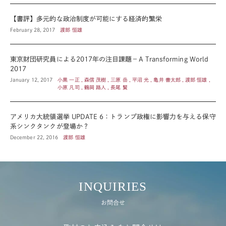
【書評】多元的な政治制度が可能にする経済的繁栄
February 28, 2017
渡部 恒雄
東京財団研究員による2017年の注目課題－A Transforming World
2017
January 12, 2017
小黒 一正 , 森信 茂樹 , 三原 岳 , 平沼 光 , 亀井 善太郎 , 渡部 恒雄 ,
小原 凡司 , 鶴岡 路人 , 長尾 賢
アメリカ大統領選挙 UPDATE 6：トランプ政権に影響力を与える保守
系シンクタンクが登場か？
December 22, 2016
渡部 恒雄
INQUIRIES
お問合せ