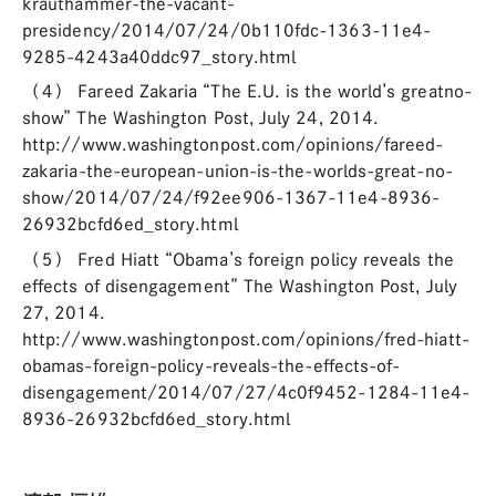
krauthammer-the-vacant-
presidency/2014/07/24/0b110fdc-1363-11e4-
9285-4243a40ddc97_story.html
（４） Fareed Zakaria “The E.U. is the world’s greatno-
show” The Washington Post, July 24, 2014.
http://www.washingtonpost.com/opinions/fareed-
zakaria-the-european-union-is-the-worlds-great-no-
show/2014/07/24/f92ee906-1367-11e4-8936-
26932bcfd6ed_story.html
（５） Fred Hiatt “Obama’s foreign policy reveals the
effects of disengagement” The Washington Post, July
27, 2014.
http://www.washingtonpost.com/opinions/fred-hiatt-
obamas-foreign-policy-reveals-the-effects-of-
disengagement/2014/07/27/4c0f9452-1284-11e4-
8936-26932bcfd6ed_story.html