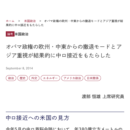
ホーム
米国政治
オバマ政権の欧州・中東からの撤退モードとアジア重視が結
果的に中ロ接近をもたらした
米国政治
論考
オバマ政権の欧州・中東からの撤退モードとア
ジア重視が結果的に中ロ接近をもたらした
September 8, 2014
政治
歴史
外交
エネルギー
アメリカ政治
日米関係
渡部 恒雄 上席研究員
中ロ接近への米国の見方
今年5月の中ロ首脳会談において、年380億立方メートルの