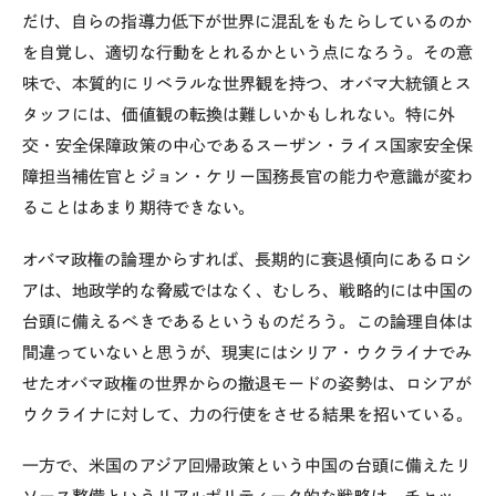
だけ、自らの指導力低下が世界に混乱をもたらしているのか
を自覚し、適切な行動をとれるかという点になろう。その意
味で、本質的にリベラルな世界観を持つ、オバマ大統領とス
タッフには、価値観の転換は難しいかもしれない。特に外
交・安全保障政策の中心であるスーザン・ライス国家安全保
障担当補佐官とジョン・ケリー国務長官の能力や意識が変わ
ることはあまり期待できない。
オバマ政権の論理からすれば、長期的に衰退傾向にあるロシ
アは、地政学的な脅威ではなく、むしろ、戦略的には中国の
台頭に備えるべきであるというものだろう。この論理自体は
間違っていないと思うが、現実にはシリア・ウクライナでみ
せたオバマ政権の世界からの撤退モードの姿勢は、ロシアが
ウクライナに対して、力の行使をさせる結果を招いている。
一方で、米国のアジア回帰政策という中国の台頭に備えたリ