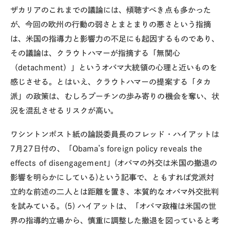
ザカリアのこれまでの議論には、傾聴すべき点も多かった
が、今回の欧州の行動の弱さとまとまりの悪さという指摘
は、米国の指導力と影響力の不足にも起因するものであり、
その議論は、クラウトハマーが指摘する「無関心
（detachment）」というオバマ大統領の心理と近いものを
感じさせる。とはいえ、クラウトハマーの提案する「タカ
派」の政策は、むしろプーチンの歩み寄りの機会を奪い、状
況を混乱させるリスクが高い。
ワシントンポスト紙の論説委員長のフレッド・ハイアットは
7月27日付の、「Obama’s foreign policy reveals the
effects of disengagement」(オバマの外交は米国の撤退の
影響を明らかにしている)という記事で、ともすれば党派対
立的な前述の二人とは距離を置き、本質的なオバマ外交批判
を試みている。(5) ハイアットは、「オバマ政権は米国の世
界の指導的立場から、慎重に調整した撤退を図っていると考