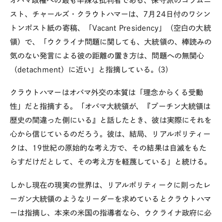
オバマ政権への最も辛辣な批判者である、保守派のコラムニ
スト、チャールズ・クラウトハマーは、7月24日付のワシン
トンポスト紙の寄稿、「Vacant Presidency」（空白の大統
領）で、「ウクライナ問題に関しても、大統領の、棒読みの
気のない発言による彼の距離の置き方は、問題への無関心
（detachment）に近い」と指摘している。(3)
クラウトハマーはオバマ外交の本質は「理念からくる受動
性」だと指摘する。「オバマ大統領が、『プーチン大統領は
歴史の間違った側にいる』と話したとき、彼は実際にそれを
心から信じているのだろう。彼は、結局、リアルポリティー
クは、19世紀の原始的な考え方で、その結果は自滅をもた
らすだけだとして、その考え方を軽蔑している」と続ける。
しかし現在の現実の世界は、リアルポリティークに則ったレ
ーガン大統領のようなリーダーを求めているとクラウトハマ
ーは指摘し、本来の米国の指導者なら、ウクライナ政府に必