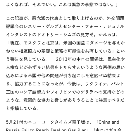
よくなれば、それでいい。これは緊急の事態ではない。」
この記事が、懸念派の代表として取り上げるのが、外交問題
評議会のレスリー・ゲルブとセンター・フォー・ナショナル
インタレストのドミトリー・シムズの見方だ。かれらは、
「現在、モスクワと北京は、米国の国益にダメージを与えか
ねない相互協力の基礎と策略の可能性を共有している」とい
う警告を発している。 2013年の中ロの関係は、民主化や
人権などが必ず良い結果をもたらすというような西側の思い
込みによる米国や他の問題が引き起こした意図せぬ結果よ
り、協力することになったが、今後は、ウクライナ、バルト
三国のロシア語勢力やフィリピンでのゲリラへの支持などの
ような、意図的な協力と脅しがありうることに注意すべきだ
と指摘している。
5月21付のニューヨークタイムズ電子版は、「China and
Russia Fail to Reach Deal on Gas Plan」（中ロはガス合