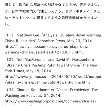
識して、政治的な解決への対話を促すことが、容易ではない
が、日本の戦略的方向性といえよう。リアルポリティークと
はクラウトハマーの提言するような強硬姿勢ばかりではな
い。
（１） Matthew Lee, ”Analysis: US plays down warming
China-Russia ties” Associate Press, May 23, 2014.
http://news.yahoo.com/analysis-us-plays-down-
warming-china-russia-ties-042703015.html
（２） Neil MacFarquhar and David M. Herszenhorn
“Ukraine Crisis Pushing Putin Toward China” The New
York Times, May 19, 2014.
http://www.nytimes.com/2014/05/20/world/europe
/ukraine-crisis-pushing-putin-toward-china.html
（３） Charles Krauthammer “Vacant Presidency” The
Washington Post, July 24, 2014.
http://www.washingtonpost.com/opinions/charles-