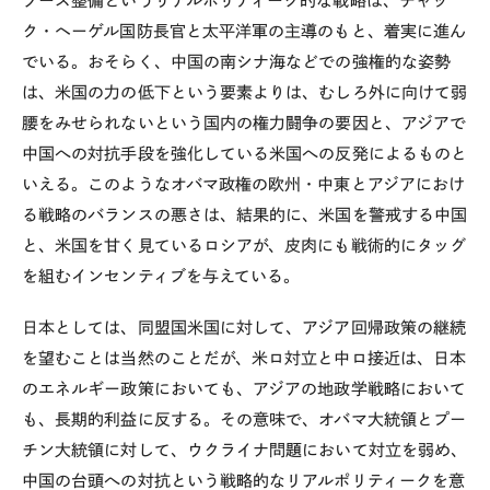
ソース整備というリアルポリティーク的な戦略は、チャッ
ク・ヘーゲル国防長官と太平洋軍の主導のもと、着実に進ん
でいる。おそらく、中国の南シナ海などでの強権的な姿勢
は、米国の力の低下という要素よりは、むしろ外に向けて弱
腰をみせられないという国内の権力闘争の要因と、アジアで
中国への対抗手段を強化している米国への反発によるものと
いえる。このようなオバマ政権の欧州・中東とアジアにおけ
る戦略のバランスの悪さは、結果的に、米国を警戒する中国
と、米国を甘く見ているロシアが、皮肉にも戦術的にタッグ
を組むインセンティブを与えている。
日本としては、同盟国米国に対して、アジア回帰政策の継続
を望むことは当然のことだが、米ロ対立と中ロ接近は、日本
のエネルギー政策においても、アジアの地政学戦略において
も、長期的利益に反する。その意味で、オバマ大統領とプー
チン大統領に対して、ウクライナ問題において対立を弱め、
中国の台頭への対抗という戦略的なリアルポリティークを意