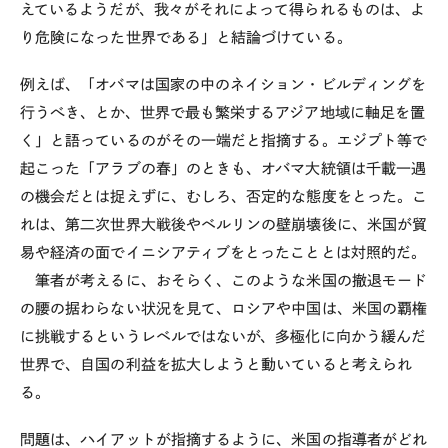
えているようだが、我々がそれによって得られるものは、よ
り危険になった世界である」と結論づけている。
例えば、「オバマは国家の中のネイション・ビルディングを
行うべき、とか、世界で最も繁栄するアジア地域に軸足を置
く」と語っているのがその一端だと指摘する。エジプト等で
起こった「アラブの春」のときも、オバマ大統領は千載一遇
の機会だとは捉えずに、むしろ、否定的な態度をとった。こ
れは、第二次世界大戦後やベルリンの壁崩壊後に、米国が貿
易や経済の面でイニシアティブをとったこととは対照的だ。
筆者が考えるに、おそらく、このような米国の撤退モード
の腰の据わらない状況を見て、ロシアや中国は、米国の覇権
に挑戦するというレベルではないが、多極化に向かう緩んだ
世界で、自国の利益を拡大しようと動いていると考えられ
る。
問題は、ハイアットが指摘するように、米国の指導者がどれ