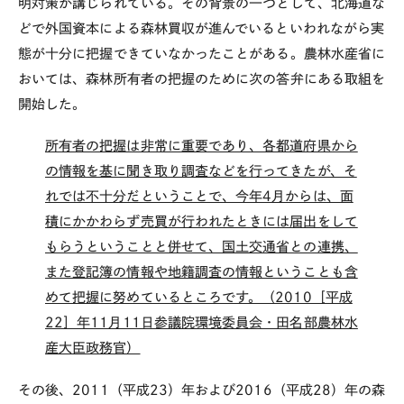
明対策が講じられている。その背景の一つとして、北海道な
どで外国資本による森林買収が進んでいるといわれながら実
態が十分に把握できていなかったことがある。農林水産省に
おいては、森林所有者の把握のために次の答弁にある取組を
開始した。
所有者の把握は非常に重要であり、各都道府県から
の情報を基に聞き取り調査などを行ってきたが、そ
れでは不十分だということで、今年4月からは、面
積にかかわらず売買が行われたときには届出をして
もらうということと併せて、国土交通省との連携、
また登記簿の情報や地籍調査の情報ということも含
めて把握に努めているところです。（2010［平成
22］年11月11日参議院環境委員会・田名部農林水
産大臣政務官）
その後、2011（平成23）年および2016（平成28）年の森