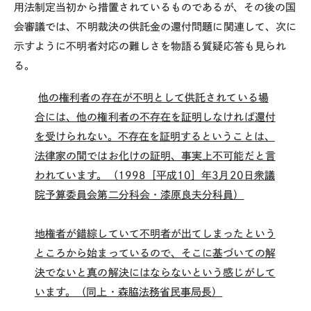
用法制定当初から措置されているものであるが、その後の国
会審議では、不明裁決の供託金の還付問題に関連して、次に
示すように不明者対応の難しさを物語る質疑応答も見られ
る。
他の権利者の存在が不明として供託されている場
合には、他の権利者の不存在を証明しなければ還付
を受けられない。不存在を証明するということは、
法律家の間ではお化けの証明、事実上不可能だと言
われています。（1998［平成10］年3月20日衆議
院予算委員会第二分科会・漆原良夫分科員）
地権者が錯綜していて不明者が出てしまったという
ところから始まっているので、そこに基づいての解
決でないと真の解決にはならないという感じがして
います。（同上・森脇法務省民事局長）