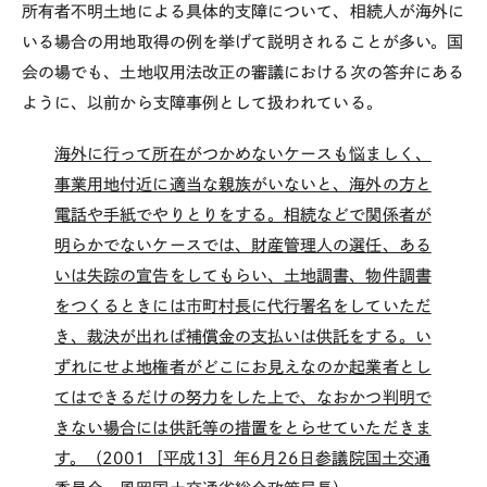
所有者不明土地による具体的支障について、相続人が海外に
いる場合の用地取得の例を挙げて説明されることが多い。国
会の場でも、土地収用法改正の審議における次の答弁にある
ように、以前から支障事例として扱われている。
海外に行って所在がつかめないケースも悩ましく、
事業用地付近に適当な親族がいないと、海外の方と
電話や手紙でやりとりをする。相続などで関係者が
明らかでないケースでは、財産管理人の選任、ある
いは失踪の宣告をしてもらい、土地調書、物件調書
をつくるときには市町村長に代行署名をしていただ
き、裁決が出れば補償金の支払いは供託をする。い
ずれにせよ地権者がどこにお見えなのか起業者とし
てはできるだけの努力をした上で、なおかつ判明で
きない場合には供託等の措置をとらせていただきま
す。（2001［平成13］年6月26日参議院国土交通