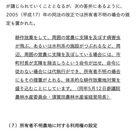
が講じられていくこととなるが、次の答弁にあるように、
2005（平成17）年の同法の改正では所有者不明の場合の規
定も置かれた。
耕作放棄をして、周囲の営農に支障を及ぼす病害虫
が飛ぶ、あるいは水利系の施設がつぶれるなど、周
辺、周囲の営農に支障を及ぼしている場合には、市
町村長が支障を除去しろという命令が出せ、命令に
従わない場合には代執行ができ、所有者不明の場合
にもその措置がとれる、体系的な耕作放棄地対策を
盛り込むことにしています。（同年5月12日参議院
農林水産委員会・須賀田農林水産省経営局長）
（７）所有者不明農地に対する利用権の設定