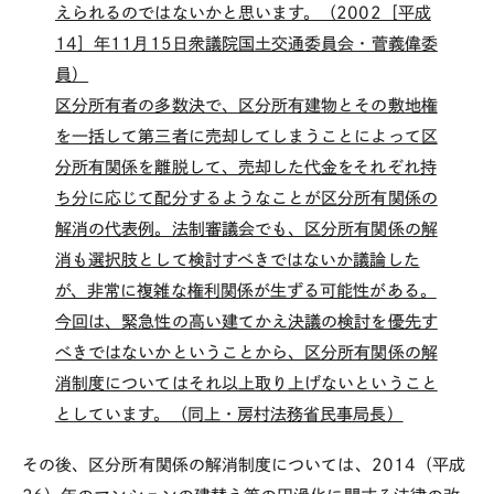
えられるのではないかと思います。（2002［平成
14］年11月15日衆議院国土交通委員会・菅義偉委
員）
区分所有者の多数決で、区分所有建物とその敷地権
を一括して第三者に売却してしまうことによって区
分所有関係を離脱して、売却した代金をそれぞれ持
ち分に応じて配分するようなことが区分所有関係の
解消の代表例。法制審議会でも、区分所有関係の解
消も選択肢として検討すべきではないか議論した
が、非常に複雑な権利関係が生ずる可能性がある。
今回は、緊急性の高い建てかえ決議の検討を優先す
べきではないかということから、区分所有関係の解
消制度についてはそれ以上取り上げないということ
としています。（同上・房村法務省民事局長）
その後、区分所有関係の解消制度については、2014（平成