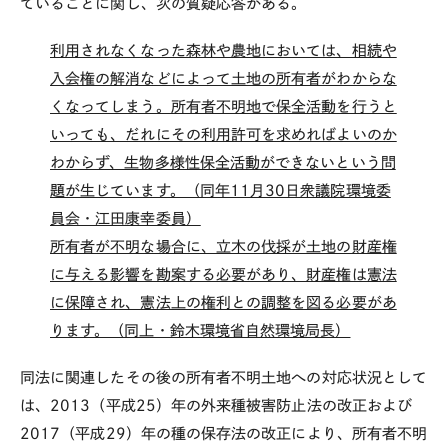
ていることに関し、次の質疑応答がある。
利用されなくなった森林や農地においては、相続や
入会権の解消などによって土地の所有者がわからな
くなってしまう。所有者不明地で保全活動を行うと
いっても、だれにその利用許可を求めればよいのか
わからず、生物多様性保全活動ができないという問
題が生じています。（同年11月30日衆議院環境委
員会・江田康幸委員）
所有者が不明な場合に、立木の伐採が土地の財産権
に与える影響を勘案する必要があり、財産権は憲法
に保障され、憲法上の権利との調整を図る必要があ
ります。（同上・鈴木環境省自然環境局長）
同法に関連したその後の所有者不明土地への対応状況として
は、2013（平成25）年の外来種被害防止法の改正および
2017（平成29）年の種の保存法の改正により、所有者不明