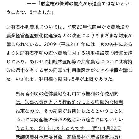
――「財産権の保障の観点から適当ではないとい
うことで、5年とした」
所有者不明農地については、平成20年代前半から農地法や
農業経営基盤強化促進法などの改正によりさまざまな対策が
講じられている。2009（平成21）年には、次の答弁にある
ように所有者不明の遊休農地に対する利用権設定の措置を講
じており、あわせて相続未登記等の共有農地について共有持
分の過半を有する者の同意で利用権設定ができる措置を講じ
た。いずれも、利用権の期間は5年が上限であった。
所有者不明の遊休農地を利用する権利の存続期間
は、知事の裁定という行政処分による強権的な権利
設定なので、その期間が長期にわたるということに
ついては財産権の保障の観点から適当ではないとい
うことで、5年としたところです。（同年4月22日
衆議院農林水産委員会・高橋農林水産省経営局長）