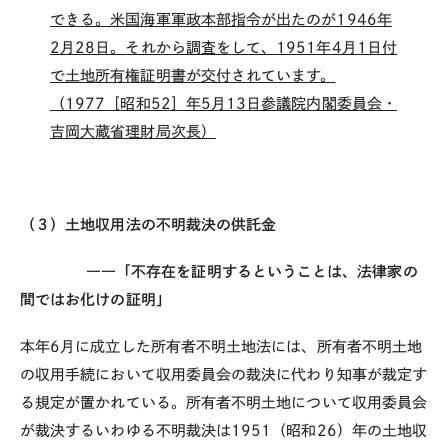
できる。米国海軍軍政本部指令が出たのが1946年
2月28日。それから調査をして、1951年4月1日付
で土地所有権証明書が交付されています。
（1977［昭和52］年5月13日参議院内閣委員会・
吉岡大蔵省理財局次長）
（３）土地収用法の不明裁決の供託金
――「不存在を証明するということは、法律家の
間ではお化けの証明」
本年6月に成立した所有者不明土地法には、所有者不明土地
の収用手続において収用委員会の裁決に代わり知事が裁定す
る規定が置かれている。所有者不明土地について収用委員会
が裁決するいわゆる不明裁決は1951（昭和26）年の土地収