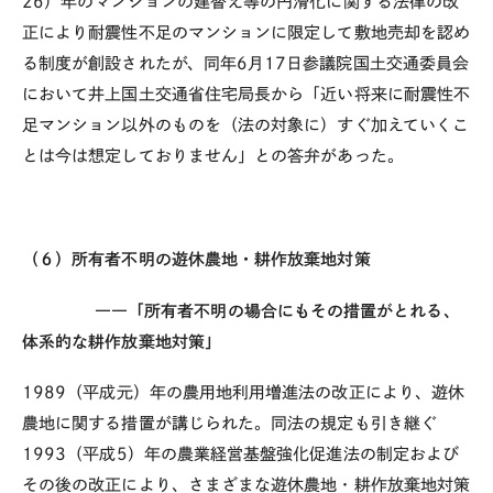
26）年のマンションの建替え等の円滑化に関する法律の改
正により耐震性不足のマンションに限定して敷地売却を認め
る制度が創設されたが、同年6月17日参議院国土交通委員会
において井上国土交通省住宅局長から「近い将来に耐震性不
足マンション以外のものを（法の対象に）すぐ加えていくこ
とは今は想定しておりません」との答弁があった。
（６）所有者不明の遊休農地・耕作放棄地対策
――「所有者不明の場合にもその措置がとれる、
体系的な耕作放棄地対策」
1989（平成元）年の農用地利用増進法の改正により、遊休
農地に関する措置が講じられた。同法の規定も引き継ぐ
1993（平成5）年の農業経営基盤強化促進法の制定および
その後の改正により、さまざまな遊休農地・耕作放棄地対策