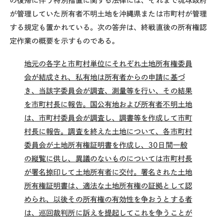
の復帰に伴う特別措置に関する法律には、それまで琉球政府
が管理していた所有者不明土地を沖縄県または市町村が管理
する規定も置かれている。次の答弁は、終戦直後の所有権認
定作業の概要を示すものである。
地元の各字と市町村単位にそれぞれ土地所有権委員
会が結成され、私有地は所有者からの申請に基づ
き、当該字委員会が調査、測量等を行い、その結果
を市町村長に報告。国公有地および所有者不明土地
は、市町村委員会が調査し、調書等を作成して市町
村長に報告。調査を終えた土地について、各市町村
委員会が土地所有権証明書を作成し、30日間一般
の縦覧に供し、異議のないものについては市町村長
が署名捺印して土地所有者に交付。署名された土地
所有権証明書は、適法な土地所有権の証拠として認
められ、以後その所有権の有効性を争おうとする者
は、巡回裁判所に訴えを提起してこれを争うことが