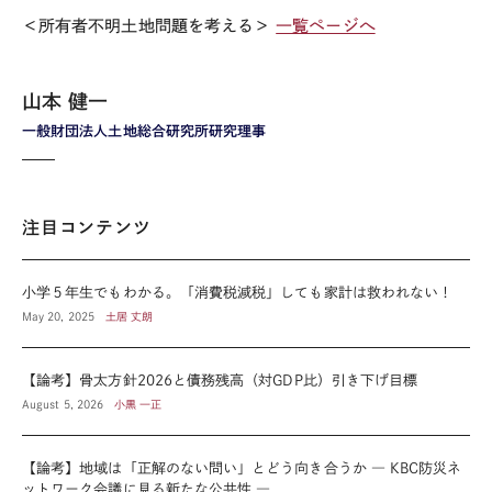
＜所有者不明土地問題を考える＞
一覧ページへ
山本 健一
一般財団法人土地総合研究所研究理事
注目コンテンツ
小学５年生でもわかる。「消費税減税」しても家計は救われない！
May 20, 2025
土居 丈朗
【論考】骨太方針2026と債務残高（対GDP比）引き下げ目標
August 5, 2026
小黒 一正
【論考】地域は「正解のない問い」とどう向き合うか ― KBC防災ネ
ットワーク会議に見る新たな公共性 ―