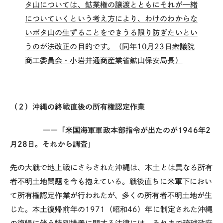
タ山については、鉱業権の譲渡とともにそれが一緒
についていくという考え方により、わけのわからな
いボタ山の生ずることをできうる限り防ぎたいとい
うのが法改正の目的です。（同年10月23日衆議院
商工委員会・小岩井通商産業省鉱山保安局長）
（２）沖縄の終戦直後の所有権認定作業
――「米国海軍軍政本部指令が出たのが1946年2
月28日。それから調査」
先の大戦で地上戦にさらされた沖縄は、本土とは異なる所有
者不明土地問題を今も抱えている。戦後直ちに米軍下におい
て所有権認定作業が行われたが、多くの所有者不明土地が生
じた。本土復帰前年の1971（昭和46）年に制定された沖縄