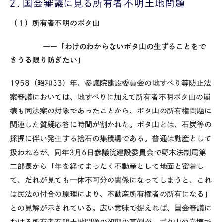
２．国会審議に見る所有者不明土地問題
（１）所有者不明のボタ山
――「わけのわからないボタ山の生ずることをで
きうる限り防ぎたい」
1958（昭和33）年、参議院建設委員会の地すべり等防止法
案審議においては、地すべりに加えて所有者不明ボタ山の崩
壊も同法案の対象であったことから、ボタ山の所有権問題に
関連した質疑応答に時間が割かれた。ボタ山とは、石炭等の
採掘に伴い発生する捨石の集積場である。普通は動産として
扱われるが、同年3月6日参議院建設委員会で野木法制局第
二部長から「年を経てまったく不動産として地面と密着し
て、だれが見ても一体不可分の関係になってしまうと、これ
は民法の付合の原理により、不動産所有権者の所有になる」
との見解が示されている。広い意味で捉えれば、国会審議に
おける所有者不明土地問題の初期の事例が、ボタ山の崩壊で