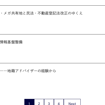
・メガ共有地と民法・不動産登記法改正のゆくえ
情報基盤整備
――地籍アドバイザーの経験から
1
2
3
4
Next