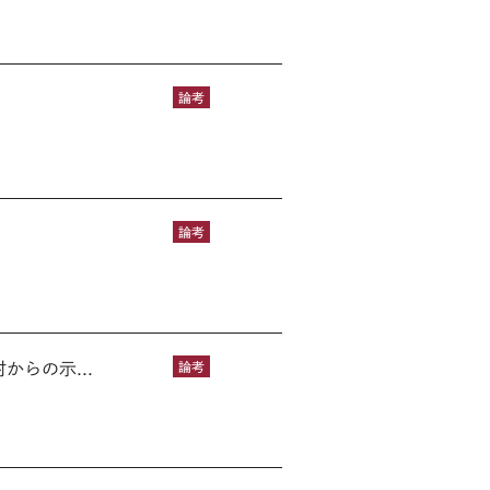
論考
論考
らの示...
論考