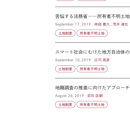
苦悩する法務省――所有者不明土地
September 17, 2019
神庭 豊久 , 荒井 達也
土地制度
所有者不明土地
スマート社会にむけた地方自治体の
September 10, 2019
庄司 昌彦
土地制度
所有者不明土地
地籍調査の推進に向けたアプローチ
August 26, 2019
荻田 匡嗣
土地制度
所有者不明土地