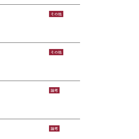
その他
その他
論考
論考