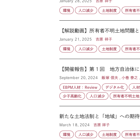
January 28, 2025
吉原 祥子
環境
人口減少
土地制度
所有者
【解説動画】所有者不明土地問題と
January 21, 2025
吉原 祥子
環境
人口減少
土地制度
所有者
【開催報告】第１回 地方自治体に
September 20, 2024
飯塚 信夫 , 小巻 泰之 
EBPM人材：Review
デジタル化
人材
少子高齢化
人口減少
所有者不明土地
新たな土地法制と「地域」への期待
March 18, 2024
吉原 祥子
環境
人口減少
土地制度
所有者