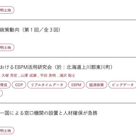
不明土地
政策動向（第１回／全３回）
不明土地
おけるEBPM活用研究会（於：北海道上川郡東川町）
, 大塚 芳宏 , 山澤 成康 , 平田 英明 , 浦沢 聡士
育成
GDP
リアルタイムデータ
EBPM
経済政策
ビッグデータ
ー国による窓口機関の設置と人材確保が急務
不明土地