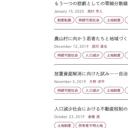
もう一つの悲劇としての零細分散錯
January 15, 2020
高村 学人
制度転換
持続可能社会
土地制度
農山村に向かう若者たちと地域づく
December 12, 2019
図司 直也
持続可能社会
人口減少
土地制度
放置資産解消に向けた試み――自治
November 5, 2019
片野 洋平
持続可能社会
人口減少
土地制度
人口減少社会における不動産税制の
October 23, 2019
倉橋 透
土地制度
所有者不明土地