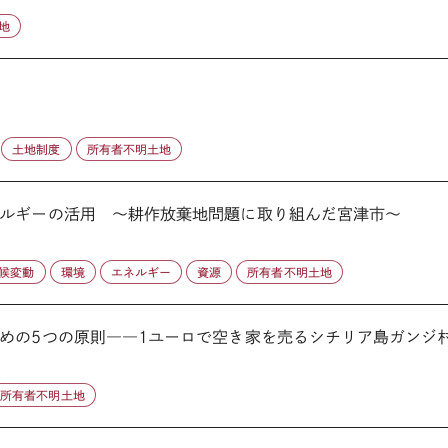
地
土地制度
所有者不明土地
ルギーの活用 ～耕作放棄地問題に取り組んだ宮津市～
候変動
環境
エネルギー
資源
所有者不明土地
めの5つの原則――1ユーロで空き家を売るシチリア島ガンジ村か
所有者不明土地