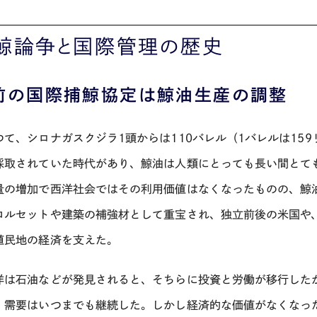
鯨論争と国際管理の歴史
前の国際捕鯨協定は鯨油生産の調整
て、シロナガスクジラ1頭からは110バレル（1バレルは159
採取されていた時代があり、鯨油は人類にとっても長い間とて
量の増加で西洋社会ではその利用価値はなくなったものの、鯨
コルセットや建築の補強材として重宝され、独立前後の米国や
植民地の経済を支えた。
は石油などが発見されると、そちらに投資と労働が移行した
、需要はいつまでも継続した。しかし経済的な価値がなくなっ