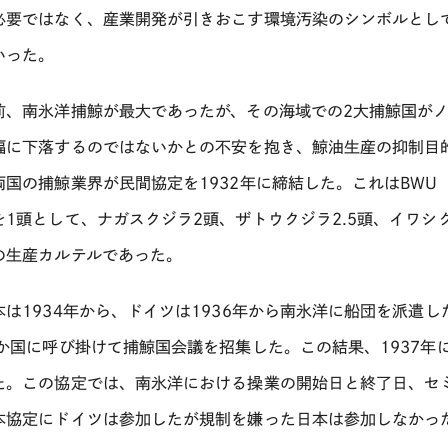
必要ではなく、産業開発が引きおこす環境汚染のシンボルとし
いった。
、南氷洋捕鯨が最大であったが、その海域での2大捕鯨国がノ
幅に下落するのではないかとの不安を抱き、鯨油生産の抑制目
両国の捕鯨業界が民間協定を1932年に締結した。これはBWU
を1頭として、ナガスクジラ2頭、ザトウクジラ2.5頭、イワシ
の生産カルテルであった。
は1934年から、ドイツは1936年から南氷洋に船団を派遣
2か国に呼び掛けて捕鯨国会議を招集した。この結果、1937年
た。この協定では、南氷洋における操業の開始日と終了日、セ
本協定にドイツは参加したが規制を嫌った日本は参加しなかっ