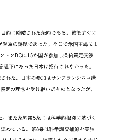
を目的に締結された条約である。戦後すぐに
が緊急の課題であった。そこで米国主導によ
シントンDCに15か国が参加し条約策定交渉
の管理下にあった日本は招待されなかった。
開催された。日本の参加はサンフランシスコ講
締協定の理念を受け継いだものとなったが、
。また条約第5条には科学的根拠に基づく
て認めている。第8条は科学調査捕鯨を実施