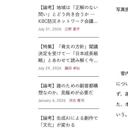
【論考】地域は「正解のない
写真提供
問い」とどう向き合うか ―
KBC防災ネットワーク会議に
見る新たな公共性 ―
July 31, 2026
江野 夏平
【特集】「骨太の方針」閣議
決定を受けて―「日本成長戦
略」とあわせて読み解く今後
の医療政策―
July 29, 2026
藤田 卓仙
菅内
につ
【論考】誰のための副首都構
想なのか、見極めが必要だ
ず、
January 6, 2026
河合 雅司
た、
いう
【論考】生成AIによる創作で
「文化」が変わる