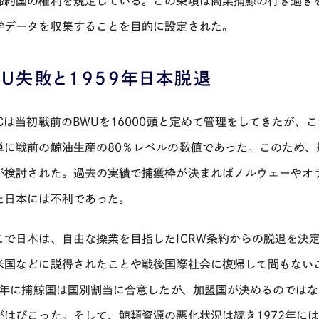
締約国の権利を規定している。この条項は商業捕鯨の行き過ぎ
学データを収集することを目的に設定された。
WU失敗と1959年日本脱退
Cは当初戦前のBWUを16000頭と定めて管理をしてきたが、
単に戦前の鯨油生産の80％レベルの数値であった。このため、
が検討された。過去の実績で捕獲枠が決まればノルウェーやオ
た日本には不利であった。
で日本は、自由な操業を目指したICRW条約からの脱退を決
米国などに説得されたことや戦後国際社会に復帰して間もない
62年に捕鯨国は国別割当に合意したが、加盟国が決めるのでは
がはびこった。そして、鯨類資源の悪化状況は続き1972年にはB