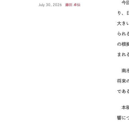
今回
July 30, 2026
藤田 卓仙
り、
大き
られ
の根
まれ
南氷
将来
であ
本稿
響に