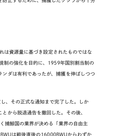
を防止するために、捕獲したクジラから十分
これは資源量に基づき設定されたものではな
規制の強化を目的に、1959年国別割当制の
ランダは有利であったが、捕獲を伸ばしつつ
定し、その正式な通知まで完了した。しか
ことから脱退通告を撤回した。その後、
なく捕鯨国の業界が決める「業界の自由主
WUは戦後直後の16000BWUからわずか