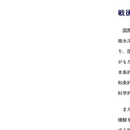
戦
国際
南氷
り、
がも
本条
和条
科学
また
捕鯨