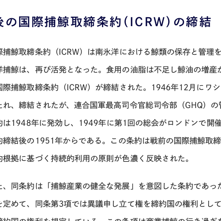
後の国際捕鯨取締条約（ICRW）の締結
捕鯨取締条約（ICRW）は南氷洋における鯨類の保存と管理
洋捕鯨は、再び活発となった。食用の油脂は不足し鯨油の増産
国際捕鯨取締条約（ICRW）が締結された。1946年12月にワ
たれ、締結されたが、連合国軍最高司令官総司令部（GHQ）
約は1948年に発効し、1949年に第1回の総会がロンドンで
約締結後の1951年からである。この条約は戦前の国際捕鯨取
的根拠に基づく持続的利用の原則が色濃く反映された。
、同条約は「捕鯨産業の健全な発展」を意図した条約であった
を定めて、同条第3項では異議申し立て権を締約国の権利とし