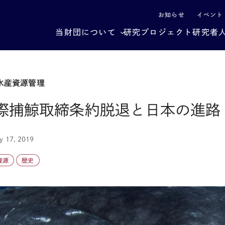
による社会構造転換
お知らせ
イベント
当財団について
研究プロジェクト
研究者
）
水産資源管理
際捕鯨取締条約脱退と日本の進路
y 17, 2019
資源
歴史