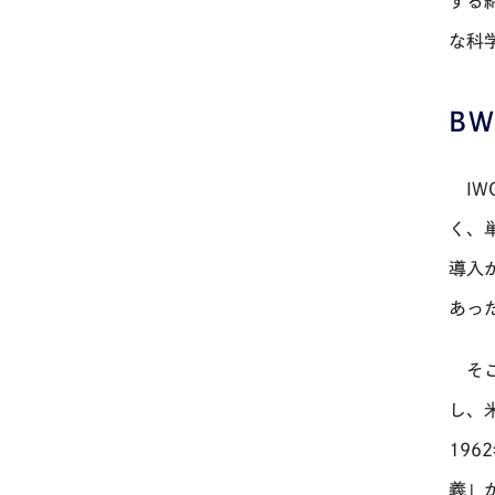
する
な科
B
IW
く、
導入
あっ
そこ
し、
19
義」