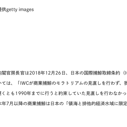
getty images
閣官房長官は2018年12月26日、日本の国際捕鯨取締条約（
いては、「IWCが商業捕鯨のモラトリアムの見直しを行わず、
遅くとも1990年までに行うと約束していた見直しを行わなか
本年7月以降の商業捕鯨は日本の「領海と
排他的経済水域
に限
。