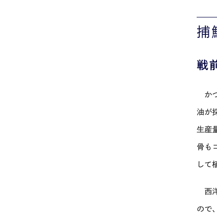
捕
戦
かつ
油が
生産
骨も
して
西洋
ので