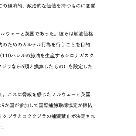
ての経済的、政治的な価値を持つものに変質
ルウェーと英国であった。彼らは鯨油価格
的のためのカルテル行為を行うことを目的
（110バレルの鯨油を生産するシロナガスク
クジラなら6頭と換算したもの）を設定した
した。これに脅威を感じたノルウェーと英国
に9か国が参加して国際捕鯨取締協定が締結
ミクジラとコククジラの捕獲禁止が決定され
た。