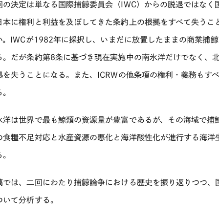
の決定は単なる国際捕鯨委員会（IWC）からの脱退ではなく国
日本に権利と利益を及ぼしてきた条約上の根拠をすべて失うこ
い。IWCが1982年に採択し、いまだに放置したままの商業捕
る。だが条約第8条に基づき現在実施中の南氷洋だけでなく、
拠を失うことになる。また、ICRWの他条項の権利・義務もす
る。
洋は世界で最も鯨類の資源量が豊富であるが、その海域で捕
の食糧不足対応と水産資源の悪化と海洋酸性化が進行する海洋
る。
では、二回にわたり捕鯨論争における歴史を振り返りつつ、国
ついて分析する。