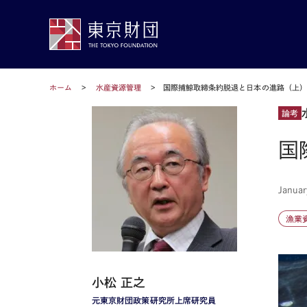
ホーム
水産資源管理
国際捕鯨取締条約脱退と日本の進路（上
論考
国
Januar
漁業
小松 正之
元東京財団政策研究所上席研究員