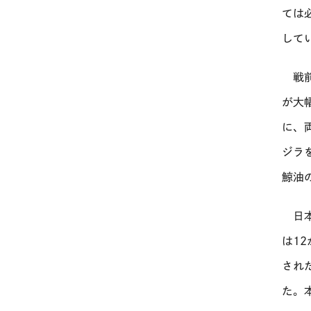
ては
して
戦前
が大
に、
ジラ
鯨油
日本
は1
され
た。