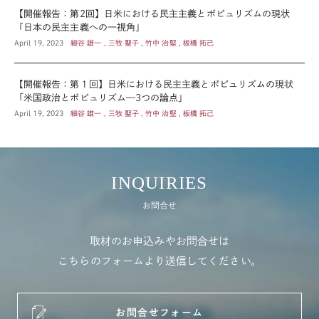
【開催報告：第2回】日米における民主主義とポピュリズムの現状
「日本の民主主義への一視角」
April 19, 2023
細谷 雄一 , 三牧 聖子 , 竹中 治堅 , 板橋 拓己
【開催報告：第１回】日米における民主主義とポピュリズムの現状
「米国政治とポピュリズム—3つの論点」
April 19, 2023
細谷 雄一 , 三牧 聖子 , 竹中 治堅 , 板橋 拓己
INQUIRIES
お問合せ
取材のお申込みやお問合せは
こちらのフォームより送信してください。
お問合せフォーム