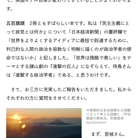
て、英国モデル自体が変わってきていることがよくわかりま
す。
五百旗頭
2
冊ともすばらしい本です。私は『民主主義にと
って政党とは何か』について「日本経済新聞」の書評欄で
「世界をよりよくするアイディアに最短で到達するために、
利己的な人間の政治を容赦なく明晰に描くのが政治学者の使
命ではないか」と記しました。「世界は残酷で美しい」をテ
ーマとする諫山創の『進撃の巨人』になぞらえて、待鳥さん
は「進撃する政治学者」である、と思うわけです。
さて、お三方に充実したご報告をいただきました。私から
それぞれの方に質問をさせてください。
中長期的な安全保障を大局観
に立って考える段階に（平成
最後の御来光。写真提供：
kyodonews）
まず、宮城さん。