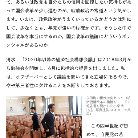
て、あるいは政党も自分たちの信用を回復したい気持ちがあ
って国会改革が少し進むのが、戦前政治の常道という気がし
ます。いまは、政党政治がうまくいっているかどうかは別に
して、少なくとも、与党が強いのは確かです。そうした中で
国会改革を本当にするのか。国会改革の議論にどういうポテ
ンシャルがあるのか。
清水
「
2020
年以降の経済社会構想会議」は
2018
年
3
月か
ら勉強会を開始し、
6
月に包括的な提言を出しました。私
は、オブザーバーとして議論を聞いてきた立場にあるので、
やや第三者性に欠けることをお断りしておきます。
永田町の世代は変わった（統
治機構改革の議論をリードし
報告書を発出した小泉氏
[左]。写真提供 ロイター＝共
同）
この四半世紀で初
めて、自民党の若