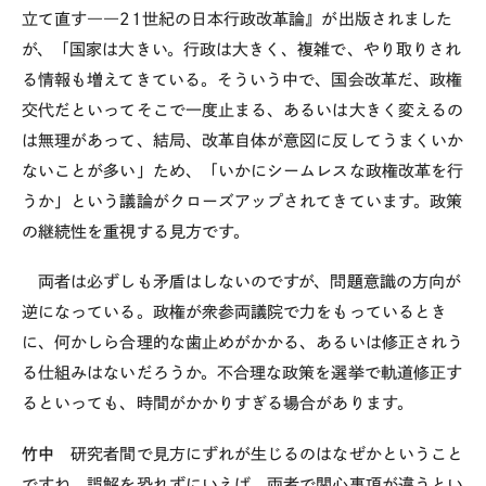
立て直す――
21
世紀の日本行政改革論』が出版されました
が、「国家は大きい。行政は大きく、複雑で、やり取りされ
る情報も増えてきている。そういう中で、国会改革だ、政権
交代だといってそこで一度止まる、あるいは大きく変えるの
は無理があって、結局、改革自体が意図に反してうまくいか
ないことが多い」ため、「いかにシームレスな政権改革を行
うか」という議論がクローズアップされてきています。政策
の継続性を重視する見方です。
両者は必ずしも矛盾はしないのですが、問題意識の方向が
逆になっている。政権が衆参両議院で力をもっているとき
に、何かしら合理的な歯止めがかかる、あるいは修正されう
る仕組みはないだろうか。不合理な政策を選挙で軌道修正す
るといっても、時間がかかりすぎる場合があります。
竹中
研究者間で見方にずれが生じるのはなぜかということ
ですね。誤解を恐れずにいえば、両者で関心事項が違うとい