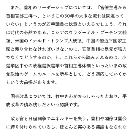
また、首相のリーダーシップについては、「官僚主導から
首相官邸主導へ、というこの
30
年の大きな流れは間違って
いない」というのが若手議員の総意といえるでしょう。それ
は時代の必然である。ロシアのウラジーミル・プーチン大統
領、米国のドナルド・トランプ大統領、中国の習近平国家主
席と渡り合わなければいけないのに、安倍首相の足元が強力
でなくてどうするのか、と。これらから読みとれるのは、小
選挙区中心の政権選択選挙や首相主導体制といったいまの政
党政治のゲームのルールを所与として、どう適応していくか
という大前提があります。
国会改革については、竹中さんがおっしゃったとおり、平
成改革の積み残しだという認識です。
政も官も日程闘争でエネルギーを失う。首相や閣僚は国会
に縛り付けられているし、ほとんど実のある議論もなされな