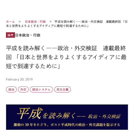
ホーム
日本政治・行政
平成を読み解く――政治・外交検証 連載最終回 「日
本と世界をよりよくするアイディアに最短で到達するために」
日本政治・行政
論考
平成を読み解く――政治・外交検証 連載最終
回 「日本と世界をよりよくするアイディアに最
短で到達するために」
February 20, 2019
政治
外交
統治システム
民主主義