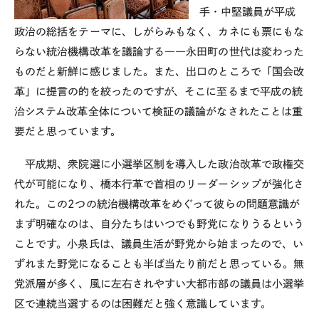
手・中堅議員が平成
政治の総括をテーマに、しがらみもなく、カネにも票にもな
らない統治機構改革を議論する――永田町の世代は変わった
ものだと新鮮に感じました。また、出口のところで「国会改
革」に提言の的を絞ったのですが、そこに至るまで平成の統
治システム改革全体について検証の議論がなされたことは重
要だと思っています。
平成期、衆院選に小選挙区制を導入した政治改革で政権交
代が可能になり、橋本行革で首相のリーダーシップが強化さ
れた。この
2
つの統治機構改革をめぐって彼らの問題意識が
まず明確なのは、自分たちはいつでも野党になりうるという
ことです。小泉氏は、議員生活が野党から始まったので、い
ずれまた野党になることも半ば当たり前だと思っている。無
党派層が多く、風に左右されやすい大都市部の議員は小選挙
区で連続当選するのは困難だと強く意識しています。