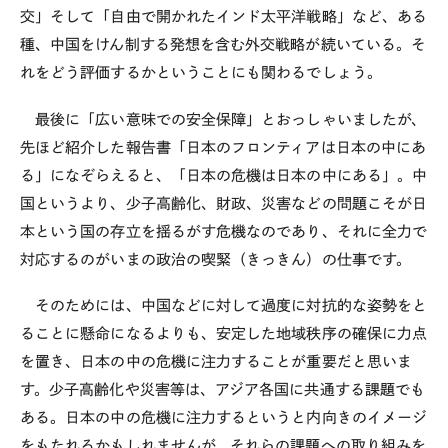
交」そして「自由で開かれたインド太平洋戦略」など、ある
種、中国をけん制する発想を含む外交戦略が続いている。そ
れをどう評価するかということにも関わるでしょう。
最後に「広い意味での安全保障」とおっしゃいましたが、
先ほど紹介した報告書「日本のフロンティアは日本の中にあ
る」になぞらえると、「日本の危機は日本の中にある」。中
国というより、少子高齢化、財政、災害などの問題こそが日
本という国の存立を揺るがす危機なのであり、それに全力で
対応するのがいまの政治の喫緊（きっきん）の仕事です。
そのためには、中国などに対して過度に対抗的な姿勢をと
ることに懸命になるよりも、安定した地域秩序の確保に力点
を置き、日本の中の危機に注力することが重要だと思いま
す。少子高齢化や災害等は、アジア各国に共通する課題でも
ある。日本の中の危機に注力するというと内向きのイメージ
をもたれるかもしれませんが、それらの課題への取り組みを