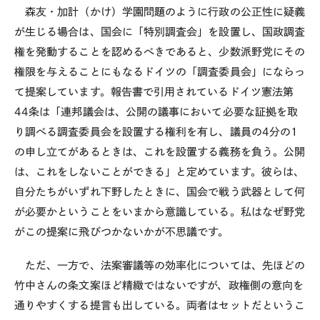
森友・加計（かけ）学園問題のように行政の公正性に疑義
が生じる場合は、国会に「特別調査会」を設置し、国政調査
権を発動することを認めるべきであると、少数派野党にその
権限を与えることにもなるドイツの「調査委員会」にならっ
て提案しています。報告書で引用されているドイツ憲法第
44
条は「連邦議会は、公開の議事において必要な証拠を取
り調べる調査委員会を設置する権利を有し、議員の
4
分の
1
の申し立てがあるときは、これを設置する義務を負う。公開
は、これをしないことができる」と定めています。彼らは、
自分たちがいずれ下野したときに、国会で戦う武器として何
が必要かということをいまから意識している。私はなぜ野党
がこの提案に飛びつかないかが不思議です。
ただ、一方で、法案審議等の効率化については、先ほどの
竹中さんの条文案ほど精緻ではないですが、政権側の意向を
通りやすくする提言も出している。両者はセットだというこ