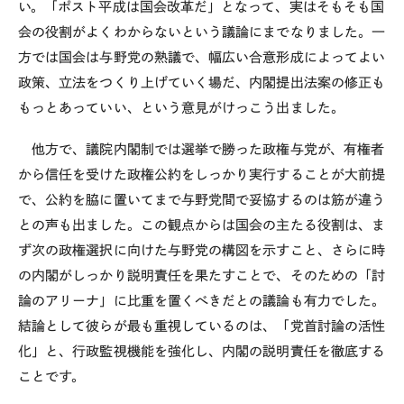
い。「ポスト平成は国会改革だ」となって、実はそもそも国
会の役割がよくわからないという議論にまでなりました。一
方では国会は与野党の熟議で、幅広い合意形成によってよい
政策、立法をつくり上げていく場だ、内閣提出法案の修正も
もっとあっていい、という意見がけっこう出ました。
他方で、議院内閣制では選挙で勝った政権与党が、有権者
から信任を受けた政権公約をしっかり実行することが大前提
で、公約を脇に置いてまで与野党間で妥協するのは筋が違う
との声も出ました。この観点からは国会の主たる役割は、ま
ず次の政権選択に向けた与野党の構図を示すこと、さらに時
の内閣がしっかり説明責任を果たすことで、そのための「討
論のアリーナ」に比重を置くべきだとの議論も有力でした。
結論として彼らが最も重視しているのは、「党首討論の活性
化」と、行政監視機能を強化し、内閣の説明責任を徹底する
ことです。