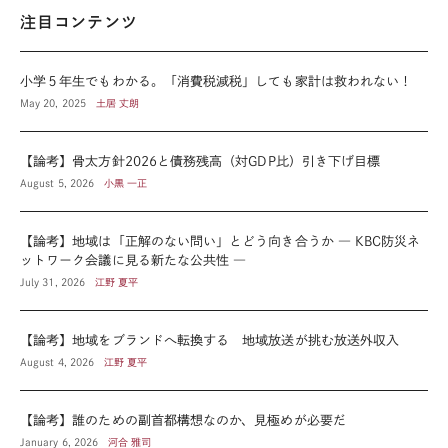
注目コンテンツ
小学５年生でもわかる。「消費税減税」しても家計は救われない！
May 20, 2025
土居 丈朗
【論考】骨太方針2026と債務残高（対GDP比）引き下げ目標
August 5, 2026
小黒 一正
【論考】地域は「正解のない問い」とどう向き合うか ― KBC防災ネ
ットワーク会議に見る新たな公共性 ―
July 31, 2026
江野 夏平
【論考】地域をブランドへ転換する 地域放送が挑む放送外収入
August 4, 2026
江野 夏平
【論考】誰のための副首都構想なのか、見極めが必要だ
January 6, 2026
河合 雅司