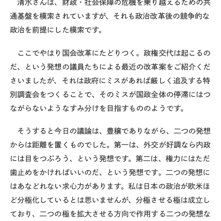
清水さんは、財政・社会保障の危機を乗り越えるための共
通基盤を模索されていますが、それも政治改革後の競争的な
政治を前提にした模索です。
ここでやはり国会改革にたどりつく。政権交代は起こるの
だ、という発想の議員たちによる最近の改革案をご紹介くだ
さいましたが、それは政府にミスがあれば厳しく追及する特
別調査会をつくることで、そのミスが国政全体の停滞にはつ
ながらないようなすみ分けを目指すもののようです。
そうすると今日の議論は、豊穣でありながら、二つの発想
からは距離を置くものでした。第一は、外交が好調なら内政
には目をつぶろう、という発想です。第二は、権力にはただ
歯止めをかければいいのだ、という発想です。二つの発想に
はあなどれない求心力があります。私は日本の政治が欧米ほ
ど分極化しているとは思いませんが、分極させる極は成立し
ており、二つの極を拡大させる方向で作用する二つの発想な