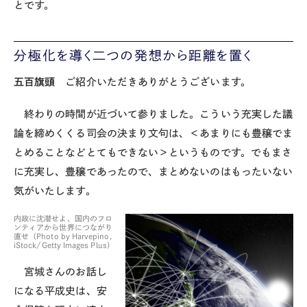
とです。
分極化を導く二つの発想から距離を置く
五百旗頭
ご紹介いただきありがとうございます。
終わりの時間が近づいて参りました。こういう充実した議
論を締めくくる司会の決まり文句は、＜あまりにも豊穣でま
とめることなどとてもできない＞というものです。でもまさ
に充実し、豊穣であったので、まとめないのはもったいない
気がいたします。
内政に沈潜せよ、国内のフロ
ンティアから世界につながり
直せ（Photo by Harvepino,
iStock/Getty Images Plus）
宮城さんのお話し
になる平成史は、安