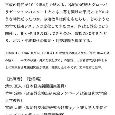
平成の時代が2019年4月で終わる。冷戦の終結とグローバ
リゼーションのスタートとともに幕を開けた平成とはどのよ
うな時代だったのか。政治改革は何をもたらし、どのような
力学で統治システムは変化してきたのか。内政と外交はどう
関連し、相互作用を及ぼしてきたのか。激動の30年をたど
り、ポスト平成時代の政治・外交課題を提示する。
※本稿は2018年10月16日に開催した政治外交検証研究会「平成30年を読
み解く――平成の政治・外交を検証する」の議論、出席者作成資料等をも
とに東京財団政策研究所が構成・編集したものです。文中敬称は当時。
【出席者】
（敬称略）
清水 真人（日本経済新聞編集委員）
竹中 治堅（政治外交検証研究会メンバー／政策研究大学院
大学教授）
宮城 大蔵（政治外交検証研究会幹事役／上智大学大学院グ
ローバルスタディーズ研究科教授）