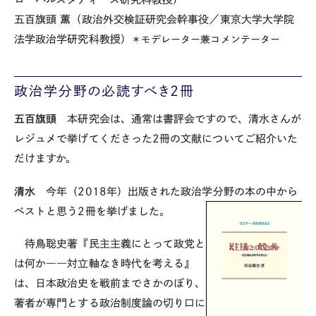
五百旗頭 薫（政治外交検証研究会幹事役／東京大学大学院
法学政治学研究科教授）
＊モデレーター兼コメンテーター
政治学分野の必読すべき2冊
五百旗頭
本研究会は、通常は書評会ですので、清水さんが
レジュメで挙げてくださった
2
冊の文献についてご紹介いた
だけますか。
清水
今年（
2018
年）出版された政治学分野の本の中から
ベストと思う
2
冊を挙げました。
待鳥聡史著『民主主義にとって政党と
は何か――対立軸なき時代を考える』
は、日本政治史を戦前までさかのぼり、
著者が専門とする政治制度論の切り口に