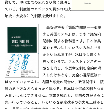
徹して、現代までの流れを明快に説明し
ている。制度論のロジックで貫かれた政
治史に大変な知的刺激を受けました。
高安健将著『議院内閣制――変貌
する英国モデル』は、まさに議院内
閣制に関する教科書です。日本は英
国をモデルにしていろいろ学んでき
たといわれますが、私は少し違うと
思っています。ウェストミンスター
型を志向し、小選挙区制を衆院に導
入したけれども、完全小選挙区制に
はなっていませんし、内閣と与党の間合い、政官関係や二院
制のあり方などもまったく異なる。日本は小選挙区制をつま
み食いしたにすぎません。本書を読むと、英国の方がさらに
先へ行っていること、いろいろな制度改革の努力を上積みし