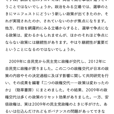
うことではないでしょうか。政治をみる立場では、選挙のと
きにマニフェストにどういう新しい政策が出てきたのか、そ
れが実現されたのか、されていないのかが焦点になります。
他方、行政を網羅的にみる立場からすると、選挙で争点にな
る政策は、変わるかもしれませんが、ほかのそれほど争点に
ならない政策には継続性があります。やはり継続性が重要だ
ということになるのではないでしょうか。
2009
年に自民党から民主党に政権が交代し、
2012
年に
自民党に政権が戻りました。この二つの政権交代が日本の政
策の内容やその決定過程に及ぼす影響に関して共同研究を行
い、その成果を編著『二つの政権交代――政策は変わったの
か』（勁草書房）にまとめました。その結果、
2009
年の政
権交代は多くの政策のリセット効果がありました。一方、安
倍政権は、実は
2009
年の民主党政権のときに手がけた、あ
るいは仕込んだけれどもガバナンスの問題があってできな