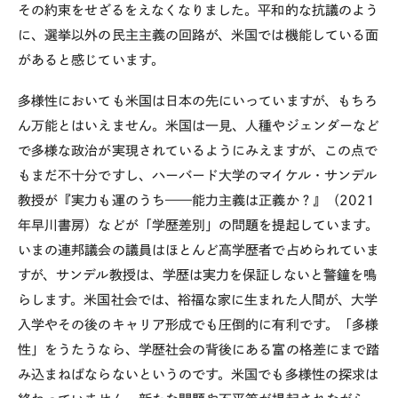
その約束をせざるをえなくなりました。平和的な抗議のよう
に、選挙以外の民主主義の回路が、米国では機能している面
があると感じています。
多様性においても米国は日本の先にいっていますが、もちろ
ん万能とはいえません。米国は一見、人種やジェンダーなど
で多様な政治が実現されているようにみえますが、この点で
もまだ不十分ですし、ハーバード大学のマイケル・サンデル
教授が『実力も運のうち——能力主義は正義か？』（
2021
年早川書房）などが「学歴差別」の問題を提起しています。
いまの連邦議会の議員はほとんど高学歴者で占められていま
すが、サンデル教授は、学歴は実力を保証しないと警鐘を鳴
らします。米国社会では、裕福な家に生まれた人間が、大学
入学やその後のキャリア形成でも圧倒的に有利です。「多様
性」をうたうなら、学歴社会の背後にある富の格差にまで踏
み込まねばならないというのです。米国でも多様性の探求は