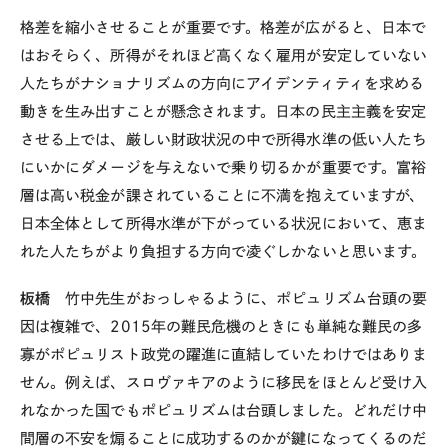
格差を縮小させることが重要です。格差が広がると、日本で
はおそらく、所得がそれほど高くなく雇用が安定していない
人たちがナショナリズムの方向にアイデンティティを求める
動きを生み出すことが懸念されます。日本の民主主義を安定
させる上では、厳しい財政状況の中で所得水準の低い人たち
にいかにダメージを与えないで乗り切るかが重要です。富裕
層は高い税金が課されていることに不満を抱えていますが、
日本全体として所得水準が下がっている状況において、恵ま
れた人たちがより負担する方向で凌ぐしかないと思います。
板橋
竹中先生がおっしゃるように、ポピュリズム台頭の要
因は複雑で、
2015
年の難民危機のときにも単純な難民の多
寡がポピュリスト政党の躍進に直結していたわけではありま
せん。例えば、スロヴァキアのように移民をほとんど受け入
れなかった国でもポピュリズムは台頭しました。どれだけ中
間層の不安を煽ることに成功するのかが鍵になってくるのだ