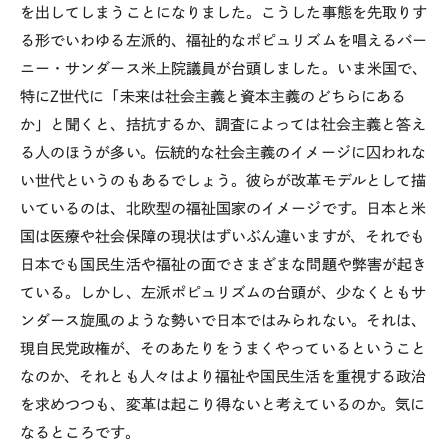
を出してしまうことになりました。こうした事態を先取りす
る形でいわゆる左派的、福祉的なポピュリズムを唱えるバー
ニー・サンダース米上院議員が台頭しました。いま米国で、
特に
Z
世代に「未来は社会主義と資本主義のどちらにある
か」と聞くと、拮抗するか、調査によっては社会主義と答え
る人のほうが多い。伝統的な社会主義のイメージに囚われな
い世代というのもあるでしょう。彼らが改革モデルとして描
いているのは、北欧型の福祉国家のイメージです。日本と米
国は医療や社会保障の現状はずいぶん違いますが、それでも
日本でも国民生活や福祉の面でさまざまな問題や弊害が起き
ている。しかし、左派ポピュリズムの台頭が、少なくともサ
ンダース旋風のような勢いで日本ではみられない。それは、
現自民党政権が、そのあたりをうまくやっているということ
なのか、それとも人々はより福祉や国民生活を重視する政治
を求めつつも、変革は起こり得ないと考えているのか。気に
なるところです。