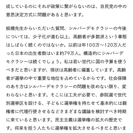
成しているのにそれが政策に繋がらないのは、自民党の中の
意思決定方式に問題があると思います。
板橋先生からいただいた質問、シルバーデモクラシーの今後
については、少子化が進む以上、高齢者が多数派という事態
はしばらく続くのではないか。以前は年
100
万〜
120
万人だ
った日本の出生者数はいま約
79
万人。構造的にシルバーデ
モクラシーは続くでしょう。私は若い世代に国の予算を使う
べきだと思いますが、現状は高齢者に偏重しています。高齢
者が選挙の中で重要な地位を占めているからです。社会保障
のあり方はシルバーデモクラシーの問題を改めない限り、変
わらないと思います。そこには工夫が必要で、参院選で世代
別選挙区を設ける、子どもに選挙権を持たせて基本的には親
権者に代理行使させるなどさまざまな議論を検討すべき時期
に来ていると思います。民主主義は選挙権の拡大の歴史で
す。将来を担う人たちに選挙権を拡大させるべきだと思いま