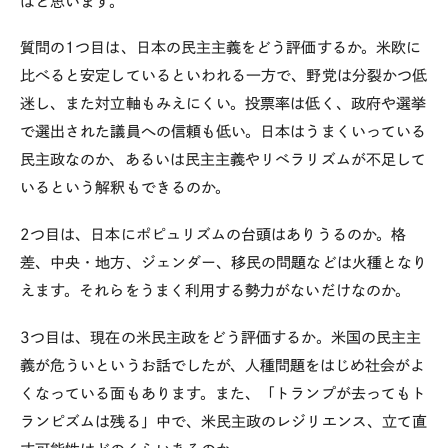
ばと思います。
質問の
1
つ目は、日本の民主主義をどう評価するか。米欧に
比べると安定しているといわれる一方で、野党は分裂かつ低
迷し、また対立軸もみえにくい。投票率は低く、政府や選挙
で選出された議員への信頼も低い。日本はうまくいっている
民主政なのか、あるいは民主主義やリベラリズムが不足して
いるという解釈もできるのか。
2
つ目は、日本にポピュリズムの台頭はありうるのか。格
差、中央・地方、ジェンダー、移民の問題などは火種となり
えます。それらをうまく利用する勢力がないだけなのか。
3
つ目は、現在の米民主政をどう評価するか。米国の民主主
義が危ういというお話でしたが、人種問題をはじめ社会がよ
くなっている面もあります。また、「トランプが去ってもト
ランピズムは残る」中で、米民主政のレジリエンス、立て直