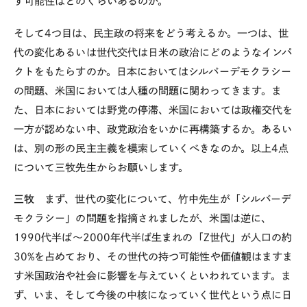
す可能性はどのくらいあるのか。
そして
4
つ目は、民主政の将来をどう考えるか。一つは、世
代の変化あるいは世代交代は日米の政治にどのようなインパ
クトをもたらすのか。日本においてはシルバーデモクラシー
の問題、米国においては人種の問題に関わってきます。ま
た、日本においては野党の停滞、米国においては政権交代を
一方が認めない中、政党政治をいかに再構築するか。あるい
は、別の形の民主主義を模索していくべきなのか。以上
4
点
について三牧先生からお願いします。
三牧
まず、世代の変化について、竹中先生が「シルバーデ
モクラシー」の問題を指摘されましたが、米国は逆に、
1990
代半ば〜
2000
年代半ば生まれの「
Z
世代」が人口の約
30%
を占めており、その世代の持つ可能性や価値観はますま
す米国政治や社会に影響を与えていくといわれています。ま
ず、いま、そして今後の中核になっていく世代という点に日