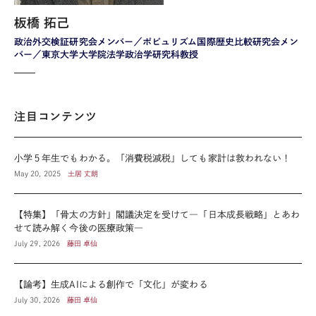
板橋 拓己
政治外交検証研究会メンバー／ポピュリズム国際歴史比較研究会メン
バー／東京大学大学院法学政治学研究科教授
注目コンテンツ
小学５年生でもわかる。「消費税減税」しても家計は救われない！
May 20, 2025
土居 丈朗
【特集】「骨太の方針」閣議決定を受けて―「日本成長戦略」とあわ
せて読み解く今後の医療政策―
July 29, 2026
藤田 卓仙
【論考】生成AIによる創作で「文化」が変わる
July 30, 2026
藤田 卓仙