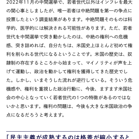
2022
年
11
月の中間選挙で、若者世代以外はインフレを最大
の関心事としましたが、唯一若者は中絶問題を第一の争点に
投票したという調査結果があります。中絶問題そのものは科
学的、医学的には解決される可能性があります。ただ、若者
世代を中間選挙で突き動かしたのは、中絶の権利への危機
感、突き詰めれば、自分たちは、米国史上ほとんど初めて権
利を削られる世代になるということです。米国の歴史は、奴
隷制の存在するところから始まって、マイノリティが声を上
げて運動し、政治を動かして権利を獲得してきた歴史でし
た。しかし、いまそうした流れが逆行している。そういう危
機感や、権利を重視した政治行動に、今後、ますます米国社
会の中心となっていく若者世代の
1
つの特徴があるのではな
いかと思います。権利の問題は、今後も大きな米国政治の争
点になるだろうと考えます。
「民主主義が成熟するのは格差が縮小すると