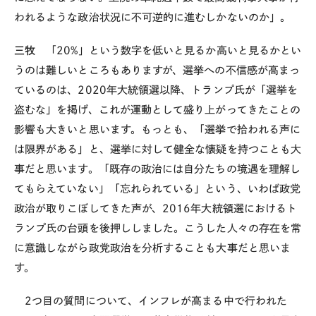
われるような政治状況に不可逆的に進むしかないのか」。
三牧
「
20%
」という数字を低いと見るか高いと見るかとい
うのは難しいところもありますが、選挙への不信感が高まっ
ているのは、
2020
年大統領選以降、トランプ氏が「選挙を
盗むな」を掲げ、これが運動として盛り上がってきたことの
影響も大きいと思います。もっとも、「選挙で拾われる声に
は限界がある」と、選挙に対して健全な懐疑を持つことも大
事だと思います。「既存の政治には自分たちの境遇を理解し
てもらえていない」「忘れられている」という、いわば政党
政治が取りこぼしてきた声が、
2016
年大統領選におけるト
ランプ氏の台頭を後押ししました。こうした人々の存在を常
に意識しながら政党政治を分析することも大事だと思いま
す。
2
つ目の質問について、インフレが高まる中で行われた