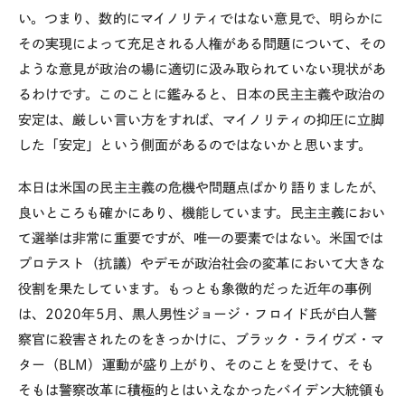
い。つまり、数的にマイノリティではない意見で、明らかに
その実現によって充足される人権がある問題について、その
ような意見が政治の場に適切に汲み取られていない現状があ
るわけです。このことに鑑みると、日本の民主主義や政治の
安定は、厳しい言い方をすれば、マイノリティの抑圧に立脚
した「安定」という側面があるのではないかと思います。
本日は米国の民主主義の危機や問題点ばかり語りましたが、
良いところも確かにあり、機能しています。民主主義におい
て選挙は非常に重要ですが、唯一の要素ではない。米国では
プロテスト（抗議）やデモが政治社会の変革において大きな
役割を果たしています。もっとも象徴的だった近年の事例
は、
2020
年
5
月、黒人男性ジョージ・フロイド氏が白人警
察官に殺害されたのをきっかけに、ブラック・ライヴズ・マ
ター（
BLM
）運動が盛り上がり、そのことを受けて、そも
そもは警察改革に積極的とはいえなかったバイデン大統領も