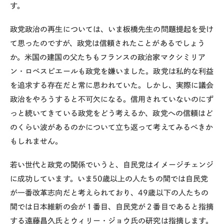
す。
政党政治の再生については、いま板橋先生の問題提起を受け
て思ったのですが、政党は信頼されたことがあるでしょう
か。米国の建国の父たちもフランスの政治家マクシミリア
ン・ロベスピエールも政党を嫌いました。政党は私的な利益
を追求する存在だと常に思われていた。しかし、実際に議会
政治をやろうすると不可欠になる。信用されていないのにず
っと続いてきている政党をどう考えるか、政党への信頼はど
のくらい波があるのかについて立ち返って考えてみるべきか
もしれません。
若い世代と政党の関係でいうと、自民党はイメージチェンジ
に成功しています。いま
50
歳以上の人たちの間では自民党
が一番改革志向だと考えられており、
49
歳以下の人たちの
間では日本維新の会が１番目、自民党が２番目であると指摘
する遠藤昌久氏とウィリー・ジョウ氏の研究は指摘します。