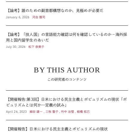
【論考】誰のための副首都構想なのか、見極めが必要だ
January 6, 2026
河合 雅司
【論考】「技人国」の言語能力確認は何を確認しているのか－海外採
用と国内留学生のあいだ
July 30, 2026
松下 奈美子
BY THIS AUTHOR
この研究者のコンテンツ
【開催報告:第3回】日米における民主主義とポピュリズムの現状「ポ
ピュリズムとは何か—定義の試み」
April 26, 2023
細谷 雄一 , 三牧 聖子 , 竹中 治堅 , 板橋 拓己
【開催報告】日米における民主主義とポピュリズムの現状