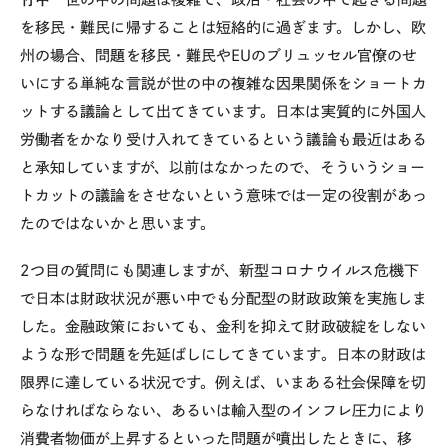
を移民・難民に帰することは短絡的に過ぎます。しかし、欧
州の場合、問題を移民・難民や
EU
のブリュッセル官僚のせ
いにする単純な言説が世の中の複雑な因果関係をショートカ
ットする議論として出てきています。日本は実質的に外国人
労働者をかなり受け入れてきているという議論も最近はある
と承知していますが、以前はなかったので、そういうショー
トカットの議論をさせないという意味では一定の役割があっ
たのではないかと思います。
2
つ目の質問にも関連しますが、新型コロナウイルス危機下
で日本は財政状況が悪い中でも分配型の財政政策を実施しま
した。金融政策においても、金利を抑えて財政破綻をしない
ような形で問題を先延ばしにしてきています。日本の財政は
限界に達している状況です。例えば、いまある社会保障を切
らなければならない、あるいは輸入型のインフレ圧力により
消費者物価が上昇するといった問題が噴出したときに、移