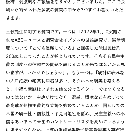
板橋
刺激的なご議論をありがとうございました。ここで会
場から寄せられた多数の質問の中から
2
つずつお答えいただ
きます。
三牧先生に対する質問です。一つは「
2022
年
1
月に実施さ
れた
ABC
ニュースと調査会社イプソスの世論調査で、選挙制
度について『とても信頼している』と回答した米国民は約
20%
にとどまったことが報じられています。そもそも民主主
義の制度への信頼性の問題を論じることが先ではないかと思
いますが、いかがでしょうか」。もう一つは「統計に表れな
い人口妊娠中絶薬利用者は多い。そういった現実を考える
と、中絶の問題はいずれ国論を分けるイシューではなくなる
のではないか。中絶だけでなく、選挙、環境などをめぐって
最高裁が州権主義的な立場を強めていることが、国としての
米国の統一性・信頼性・予見可能性を低め、民主主義への不
信もあいまって米国のカントリー・リスクを高めているよう
に思えてならない。上院の単純過半数で最高裁判事人事が行