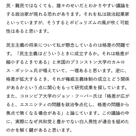
民・難民ではなくても、誰々のせいだとわかりやすい議論を
する政治家が現れる恐れがあります。それを私は政治起業家
といっていますが、そうするとポピュリズムの風が吹く可能
性はあると思います。
民主主義の将来について私が懸念しているのは格差の問題で
す。「民主主義はどういうときに成立するか。それは格差が
縮小するときである」と米国のプリンストン大学のカルロ
ス・ボッシュ氏が唱えていて、一理あると思います。逆に、
格差が拡大するとき、それが権威主義体制の成立とどう関係
があるかという点に関心をもって研究成果を探しています。
また、コロンビア大学のジョン・フーバー氏は「格差が広が
ると、エスニシティの問題を政治争点化し、格差の問題から
焦点で無くなる場合がある」と論じています。この議論の中
に、実際になぜ共和党と豊かでない白人男性が連合を組めた
のかを解く鍵があると思います。