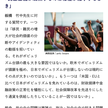
き」
板橋
竹中先生に対
する質問です。一つ
は「移民・難民の増
大が社会的価値の分
断やアイデンティティ
の動揺を招いてい
る。それがポピュリ
ズム台頭の最も大きな要因ではないか。欧米でポピュリズム
が猖獗を極め、日本でポピュリズムが台頭しないのは端的に
その点が大きいのではないか」。もう一つは「米国・
EU
と
比べて日本がポピュリズムを免れているのは、財政規律や金
融政策の正常化を犠牲にして、社会保障改革を先送りにした
り通貨を供給したりしていることが一因ではないか」。
竹中
世の中の問題は複雑で、政治・社会の中で起きる問題