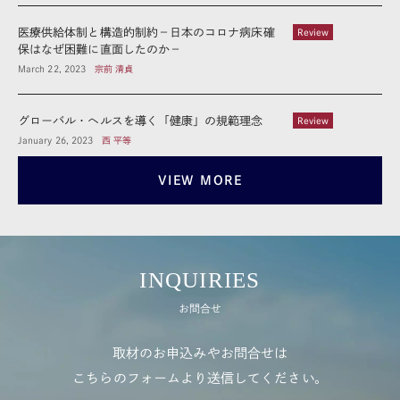
医療供給体制と構造的制約－日本のコロナ病床確
Review
保はなぜ困難に直面したのか－
March 22, 2023
宗前 清貞
グローバル・ヘルスを導く「健康」の規範理念
Review
January 26, 2023
西 平等
VIEW MORE
INQUIRIES
お問合せ
取材のお申込みやお問合せは
こちらのフォームより送信してください。