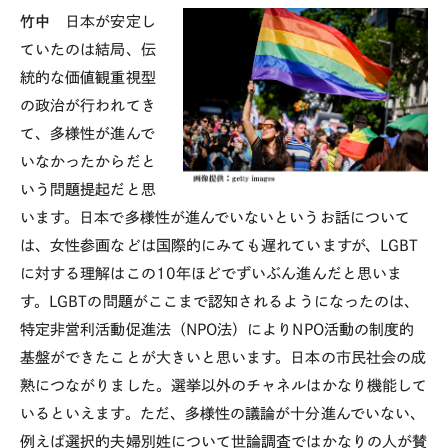
竹中
日本が安定し
ていたのは結局、伝
統的な価値観重視型
の政治が行われてき
て、多様性が進んで
いなかったからだと
いう問題提起だと思
います。日本で多様性が進んでいないというお話について
は、女性参画などは国際的にみても遅れていますが、
LGBT
に対する理解はこの
10
年ほどでずいぶん進んだと思いま
す。
LGBT
の問題がここまで認知されるようになったのは、
特定非営利活動促進法（
NPO
法）により
NPO
活動の制度的
基盤ができたことが大きいと思います。日本の市民社会の成
熟につながりました。選挙以外のチャネルはかなり機能して
いるといえます。ただ、多様性の議論が十分進んでいない、
例えば選択的夫婦別姓について世論調査ではかなりの人が賛