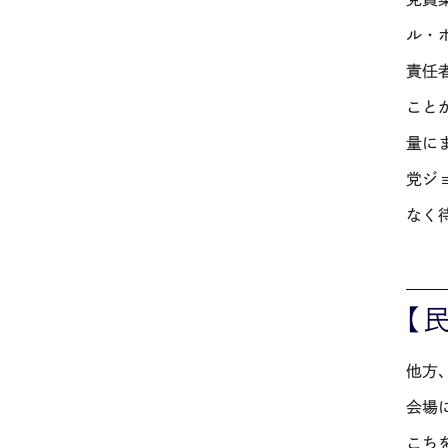
ル・
責任
こと
量に
党ジ
なく
【
他方
会場
こち