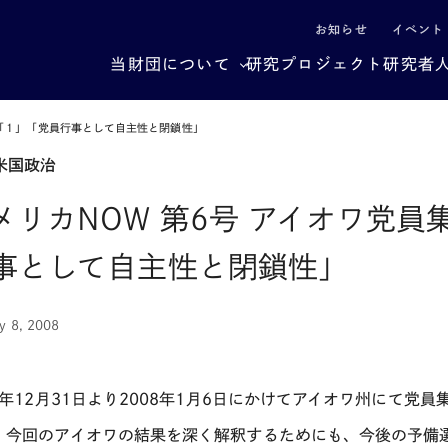
による社会構造転換
お知らせ
イベント
当財団について
研究プロジェクト
研究者
考「１」「党員行事として自主性と閉鎖性」
米国政治
メリカNOW 第6号 アイオワ党
事として自主性と閉鎖性」
y 8, 2008
07年12月31日より2008年1月6日にかけてアイオワ州にて
。今回のアイオワの結果を深く解釈するためにも、今後の予備