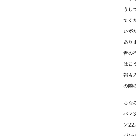
うし
てく
いが
あり
者の
はこ
報も
の隣
ちな
バマ
ン22
が1