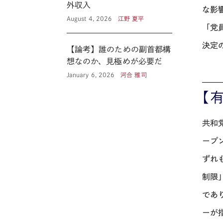
外収入
な影
August 4, 2026
江野 夏平
「党
決定
【論考】誰のための副首都構
想なのか、見極めが必要だ
January 6, 2026
河合 雅司
【
共和
ープ
ずれ
制限
であ
ーが指