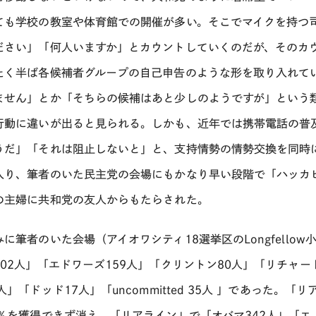
ても学校の教室や体育館での開催が多い。そこでマイクを持つ
ださい」「何人いますか」とカウントしていくのだが、そのカ
たく半ば各候補者グループの自己申告のような形を取り入れて
ません」とか「そちらの候補はあと少しのようですが」という
行動に違いが出ると見られる。しかも、近年では携帯電話の普
うだ」「それは阻止しないと」と、支持情勢の情勢交換を同時
入り、筆者のいた民主党の会場にもかなり早い段階で「ハッカ
の主婦に共和党の友人からもたらされた。
みに筆者のいた会場（アイオワシティ18選挙区のLongfello
302人」「エドワーズ159人」「クリントン80人」「リチャー
人」「ドッド17人」「uncommitted 35人 」であった
5％を獲得できず消え、「リアライン」で「オバマ342人」「エド