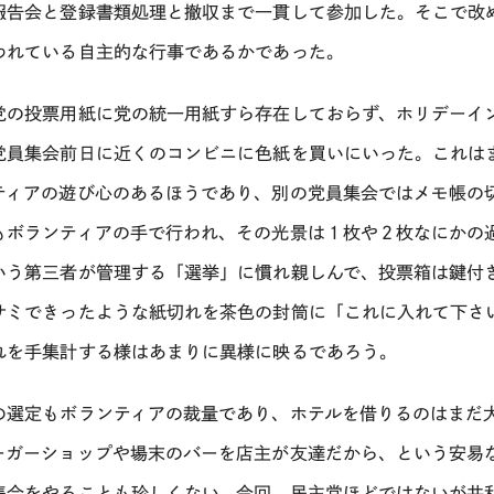
報告会と登録書類処理と撤収まで一貫して参加した。そこで改
われている自主的な行事であるかであった。
党の投票用紙に党の統一用紙すら存在しておらず、ホリデーイ
党員集会前日に近くのコンビニに色紙を買いにいった。これは
ティアの遊び心のあるほうであり、別の党員集会ではメモ帳の
もボランティアの手で行われ、その光景は１枚や２枚なにかの
いう第三者が管理する「選挙」に慣れ親しんで、投票箱は鍵付
サミできったような紙切れを茶色の封筒に「これに入れて下さ
れを手集計する様はあまりに異様に映るであろう。
の選定もボランティアの裁量であり、ホテルを借りるのはまだ
ーガーショップや場末のバーを店主が友達だから、という安易
集会をやることも珍しくない。今回、民主党ほどではないが共