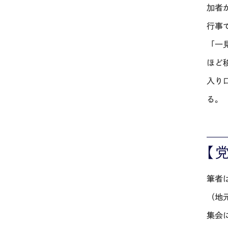
加者
行事
「一
ほど
入り
る。
【
筆者
（地
集会