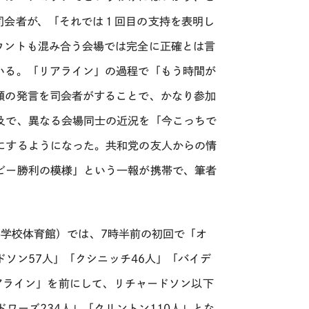
司会者が、「それでは１回目の支持を表明し
ウントも混み合う会場では完全に正確とは言
いる。「リアライン」の過程で「もう時間が
類の発言を司会者がすることで、かなり参加
及で、異なる会場同士の近況を「今こっちで
にするようになった。共和党の友人からの情
ビー勝利の模様」という一報が携帯で、筆者
w小学校体育館）では、7時半前の初回で「オ
ドソン57人」「クシニッチ46人」「バイデ
。「リアライン」を前にして、リチャードソン以下
ワーズ234人」「クリントン110人」とな