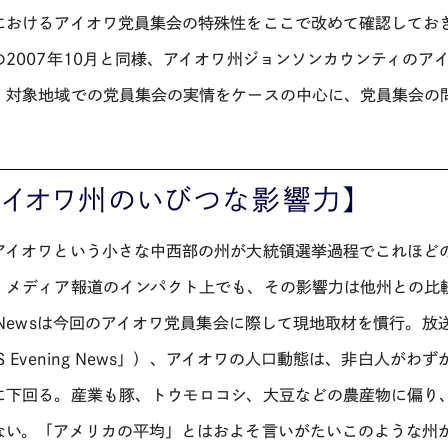
におけるアイオワ党員集会の特殊性をここで改めて確認しておき
の2007年10月と同様、アイオワ州ジョンソンカウンティのア
。対象地域での党員集会の実情をケースの中心に、党員集会の
アイオワ州のいびつな影響力】
アイオワという小さな中西部の州が大統領選挙過程でこれほど
、メディア報道のインパクト上でも、その影響力は他州との比
S Newsは今回のアイオワ党員集会に際して現地取材を慣行。放送
BS Evening News」）、アイオワの人口動態は、非白人
に下回る。産業も豚、トウモロコシ、大豆などの農産物に偏り
ない。「アメリカの平均」とはおよそ言いがたいこのような州