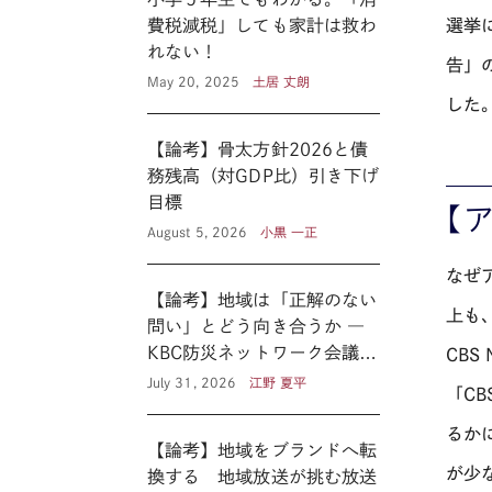
費税減税」しても家計は救わ
選挙
れない！
告」
May 20, 2025
土居 丈朗
した
【論考】骨太方針2026と債
務残高（対GDP比）引き下げ
目標
【
August 5, 2026
小黒 一正
なぜ
【論考】地域は「正解のない
上も
問い」とどう向き合うか ―
KBC防災ネットワーク会議に
CB
見る新たな公共性 ―
July 31, 2026
江野 夏平
「C
るか
【論考】地域をブランドへ転
が少
換する 地域放送が挑む放送