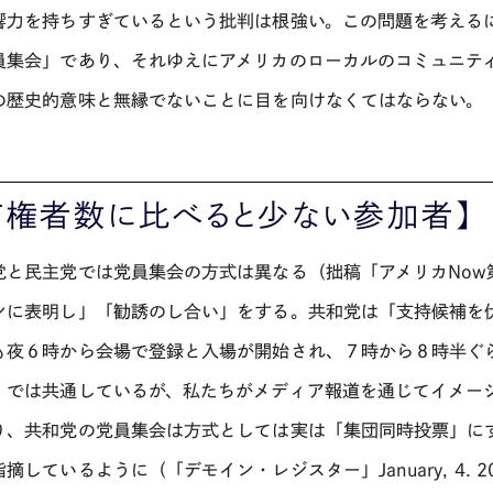
響力を持ちすぎているという批判は根強い。この問題を考える
員集会」であり、それゆえにアメリカのローカルのコミュニテ
の歴史的意味と無縁でないことに目を向けなくてはならない。
有権者数に比べると少ない参加者】
党と民主党では党員集会の方式は異なる（拙稿「アメリカNow
ンに表明し」「勧誘のし合い」をする。共和党は「支持候補を
も夜６時から会場で登録と入場が開始され、７時から８時半ぐ
」では共通しているが、私たちがメディア報道を通じてイメー
り、共和党の党員集会は方式としては実は「集団同時投票」に
摘しているように（「デモイン・レジスター」January, 4.