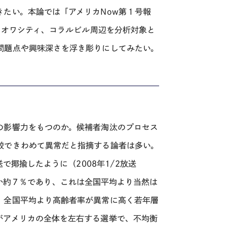
たい。本論では「アメリカNow第１号報
イオワシティ、コラルビル周辺を分析対象と
問題点や興味深さを浮き彫りにしてみたい。
の影響力をもつのか。候補者淘汰のプロセス
較できわめて異常だと指摘する論者は多い。
で揶揄したように（2008年1/2放送
がわずか約７％であり、これは全国平均より当然は
、全国平均より高齢者率が異常に高く若年層
がアメリカの全体を左右する選挙で、不均衡