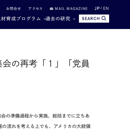
JP
EN
お問合せ
アクセス
MAIL MAGAZINE
人材育成プログラム
過去の研究
SEARCH
員集会の再考「１」「党員
党員集会の準備過程から実施、総括までに立ちあ
選の流れを考える上でも、アメリカの大統領