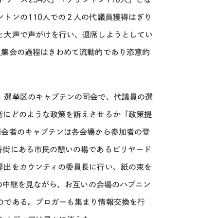
トンの110人での２人の代議員獲得はぎり
と大声で声がけを行い、退席しようとしてい
員集会の過程はきわめて流動的であり恣意的
、選挙区のキャプテンの司会で、代議員の選
者にどのような政策を訴えさせるか「政策提
司会者のキャプテンは各会場から参加者の登
番街にある市民の憩いの場であるビリヤード
提出をカウンティの委員長に行い、紙の束を
Nの中継を見ながら、お互いの会場のハプニン
のである。ブロガーも集まり情報交換を行