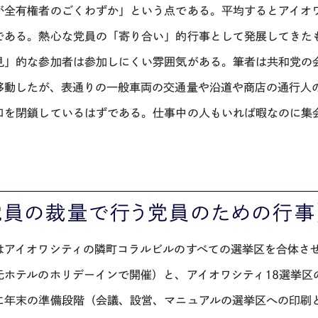
が全有権者のごくわずか」という点である。平均するとアイオ
である。熱心な党員の「寄り合い」的行事として発展してきた
見」的な参加者は参加しにくい雰囲気がある。筆者は共和党の
移動したが、表通りの一般車両の交通量や沿道や商店の通行人
口を閉鎖しているはずである。仕事中の人もいれば暇なのに集
党員の裁量で行う党員のための行事
はアイオワシティの隣町コラルビルのすべての選挙区を合体さ
元ホテルのホリデーインで開催）と、アイオワシティ18選挙区のL
に年末の準備段階（会議、設営、マニュアルの選挙区への印刷