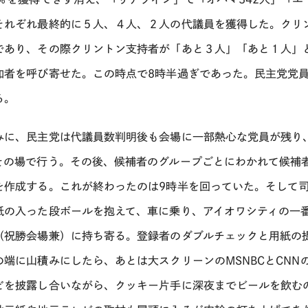
それぞれ最終的に５人、４人、２人の代議員を獲得した。クリン
であり、その際クリントン支持者が「あと３人」「あと１人」
加者を呼び寄せた。この時点で8時半過ぎであった。民主党党
る。
みに、民主党は代議員数判明後も会場に一部熱心な党員が残り
その場で行う。その後、候補者のグループごとにわかれて候補
を作成する。これが終わったのは9時半を回っていた。そして
紙の入った段ボールを抱えて、車に乗り、アイオワシティの一
（祝勝会場兼）に持ち寄る。登録者のダブルチェックと用紙の
の端に山積みにしたら、あとは大スクリーンのMSNBCとCN
どを披露し合いながら、クッキー片手に深夜までビールを飲む