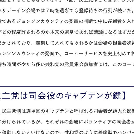
ホリデーイン会場では７時を過ぎても登録待ちの行列が続いた
者であるジョンソンカウンティの委員の判断で中に遅刻者を入
がどの程度許されるのか本来の選挙であれば議論になるはずだ
まかされており、遅刻して入れてもられるかは会場の担当者次
ョンソンカウンティの発案で、コーヒーサービスを史上初めて
待ち時間がやたら多い共和党の党員集会参加者には、このコー
民主党は司会役のキャプテンが鍵】
、民主党側は選挙区のキャプテンと呼ばれる司会者が絶大な影響
に分けられているが、それぞれの会場にボランティアの司会者
を移動しないといけないので、共和党のように着席型でハンバ