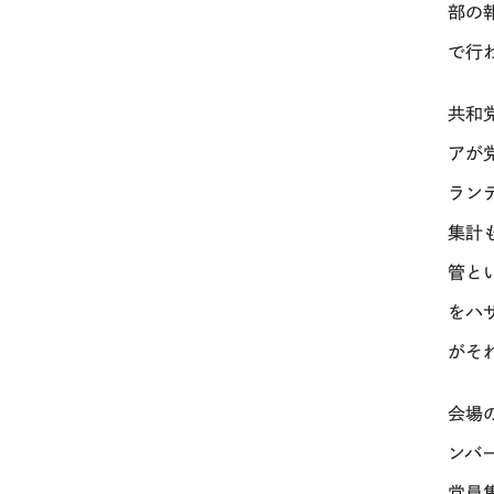
部の
で行
共和
アが
ラン
集計
管と
をハ
がそ
会場
ンバ
党員