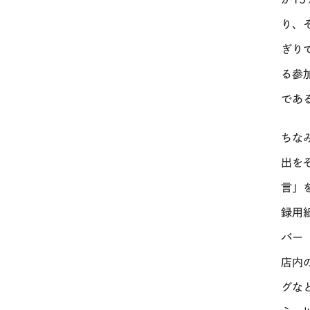
り、
ぎり
る参
であ
ちな
出を
言」
録用
バー
店内
グな