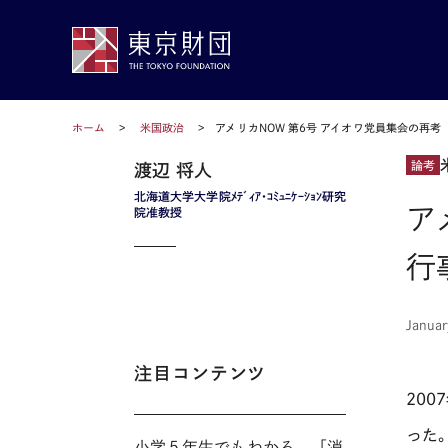
ホーム
米国政治
アメリカNOW 第6号 アイオワ党員集会の再
論考
渡辺 将人
北海道大学大学院ﾒﾃﾞｨｱ･ｺﾐｭﾆｹｰｼｮﾝ研究
ア
院准教授
行
Januar
注目コンテンツ
20
った
小学５年生でもわかる。「消