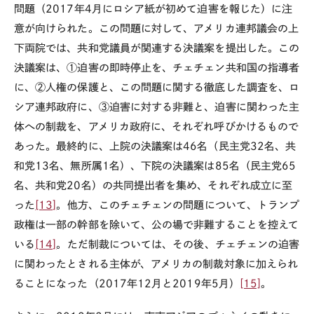
問題（
2017
年
4
月にロシア紙が初めて迫害を報じた）に注
意が向けられた。この問題に対して、アメリカ連邦議会の上
下両院では、共和党議員が関連する決議案を提出した。この
決議案は、①迫害の即時停止を、チェチェン共和国の指導者
に、②人権の保護と、この問題に関する徹底した調査を、ロ
シア連邦政府に、③迫害に対する非難と、迫害に関わった主
体への制裁を、アメリカ政府に、それぞれ呼びかけるもので
あった。最終的に、上院の決議案は
46
名（民主党
32
名、共
和党
13
名、無所属
1
名）、下院の決議案は
85
名（民主党
65
名、共和党
20
名）の共同提出者を集め、それぞれ成立に至
った
[13]
。他方、このチェチェンの問題について、トランプ
政権は一部の幹部を除いて、公の場で非難することを控えて
いる
[14]
。ただ制裁については、その後、チェチェンの迫害
に関わったとされる主体が、アメリカの制裁対象に加えられ
ることになった（
2017
年
12
月と
2019
年
5
月）
[15]
。