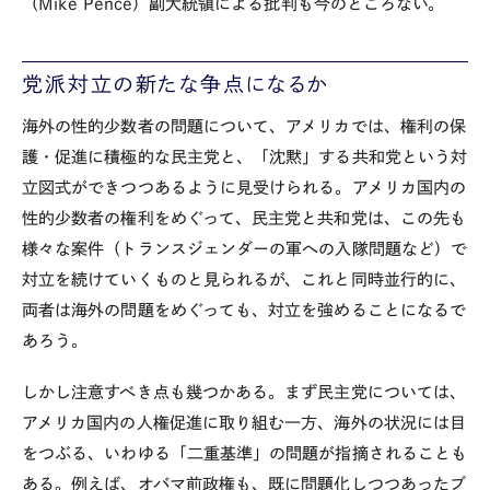
（
Mike Pence
）副大統領による批判も今のところない。
党派対立の新たな争点になるか
海外の性的少数者の問題について、アメリカでは、権利の保
護・促進に積極的な民主党と、「沈黙」する共和党という対
立図式ができつつあるように見受けられる。アメリカ国内の
性的少数者の権利をめぐって、民主党と共和党は、この先も
様々な案件（トランスジェンダーの軍への入隊問題など）で
対立を続けていくものと見られるが、これと同時並行的に、
両者は海外の問題をめぐっても、対立を強めることになるで
あろう。
しかし注意すべき点も幾つかある。まず民主党については、
アメリカ国内の人権促進に取り組む一方、海外の状況には目
をつぶる、いわゆる「二重基準」の問題が指摘されることも
ある。例えば、オバマ前政権も、既に問題化しつつあったブ