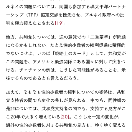
ルネイの問題については、同国も参加する環太平洋パートナ
ーシップ（
TPP
）協定交渉を優先させ、ブルネイ政府への批
判を極力控えたとされる
[19]
。
他方、共和党については、逆の意味での「二重基準」が問題
になるかもしれない。たとえ性的少数者の権利促進に積極的
でないにせよ、いわば「戦略上のカード」として、共和党が
この問題を、アメリカと緊張関係にある国々に対して突きつ
ける。チェチェンの例は、こうした可能性があることを、示
唆するものであるとも言えるだろう。
加えて、そもそも性的少数者の権利についての姿勢は、共和
党支持者の間でも変化の兆しが見られる。中でも、同性婚の
是非については、共和党支持者の間でも、支持する見方がこ
こ
20
年で大きく増えている
[20]
。こうした一定の変化が、
海外の性的少数者に対する共和党の見方も、ゆくゆく変える