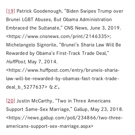
[19]
Patrick Goodenough, “Biden Swipes Trump over
Brunei LGBT Abuses, But Obama Administration
Embraced the Sultanate,” CNS News, June 3, 2019.
<https://www.cnsnews.com/print/2146335>;
Michelangelo Signorile, “Brunei’s Sharia Law Will Be
Rewarded by Obama’s First-Track Trade Deal,”
HuffPost
, May 7, 2014.
<https://www.huffpost.com/entry/bruneis-sharia-
law-will-be-rewarded-by-obamas-fast-track-trade-
deal_b_5277637> など。
[20]
Justin McCarthy, “Two in Three Americans
Support Same-Sex Marriage,” Gallup, May 23, 2018.
<https://news.gallup.com/poll/234866/two-three-
americans-support-sex-marriage.aspx>