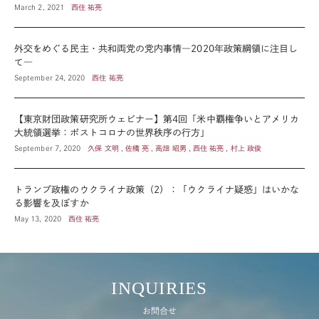
March 2, 2021
西住 祐亮
外交をめぐる民主・共和両党の党内事情―2020年政策綱領に注目し
て―
September 24, 2020
西住 祐亮
【東京財団政策研究所ウェビナー】第4回「米中覇権争いとアメリカ
大統領選挙：ポストコロナの世界秩序の行方」
September 7, 2020
久保 文明 , 佐橋 亮 , 高畑 昭男 , 西住 祐亮 , 村上 政俊
トランプ政権のウクライナ政策（2）：「ウクライナ疑惑」はいかな
る影響を及ぼすか
May 13, 2020
西住 祐亮
INQUIRIES
お問合せ