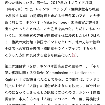
幾つか進めている。第一に、
2019
年の「プライド月間」
（毎年
6
月）では、レインボーフラッグ（性的少数者の尊厳
を象徴する旗）の掲揚許可を求める世界各国のアメリカ大使
館に対して、ポンペオ（
Mike Pompeo
）国務長官が許可を
出さなかったとされることが注目を集めた。ただしこれにつ
いては、国務長官の方針が国務省全体に浸透したわけではな
く、複数の大使館（韓国やインドなど）が、他の方法で性的
少数者への支持を表明（横断幕やライトアップ）するなど、
こうした方針に反発する動きも顕在化した
[2]
。
第二に注目すべきは、ポンペオ国務長官の主導の下、「不可
侵の権利に関する委員会（
Commission on Unalienable
Rights
）」が設置されたことである。この動きは、アメリカ
外交における「人権」の概念があまりにも拡大し、ぼやけた
ものになってしまったとの認識に立つもので、ポンペオ国務
長官は、本来守るべき「人権」について、今一度、再検討す