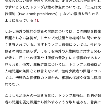
噛み合わない場面が多々見られる。足並みの乱れが顕在化し
やすいこうしたトランプ政権の体質については、「二元的大
統領制（
two-track presidency
）」などの指摘も示される
ようになっている
[1]
。
しかし海外の性的少数者の問題については、この問題を優先
課題としない姿勢が、トランプ大統領と政権幹部の間でかな
り共有されている。まずトランプ大統領については、性的少
数者の問題に限らず、そもそも海外の人権問題に対する関心
が低く、民主化の促進や「価値の普及」にも消極的であると
見られる。他方、政権幹部については、トランプ大統領ほど
人権問題に無関心とは言えないが、性的少数者の問題につい
ては、伝統的な価値観の立場から、権利の保護や促進に積極
的でない。
こうした足並みの一致を背景に、トランプ政権は、性的少数
者の問題を優先課題から除外するような取り組みを、着実に