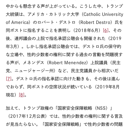
中からも懸念する声が上がっている。こうした中、トランプ
大統領は、アメリカ・カトリック大学（
Catholic University
of America
）のロバート・デストロ（
Robert Destro
）氏を
同ポストに指名することを表明し（
2018
年
6
月）
[6]
、その
後、連邦議会の上院で指名承認公聴会も開催された（
2019
年
3
月）。しかし指名承認公聴会では、デストロ氏の保守的
な立場や、性的少数者の権利に関する過去の言動を問題視す
る声が、メネンデス（
Robert Menendez
）上院議員（民主
党、ニュージャージー州）など、民主党議員から相次いだ
[7]
。デストロ氏の指名承認に向けた動きも、その後は進ん
でおらず、同ポストの空席状況が続いている（
2019
年
8
月
現在）
[8]
。
加えて、トランプ政権の「国家安全保障戦略（
NSS
）」
（
2017
年
12
月公表）では、性的少数者の権利に関する言及
が見当たらない。「国家安全保障戦略」で性的少数者の問題