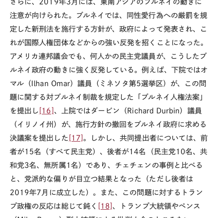
さらに、
2019
年
3
月には、東南アジアのブルネイの動きに
注意が向けられた。ブルネイでは、同性愛行為への厳罰を規
定した新刑法を施行する方針が、政府によって発表され、こ
れが国際人権団体などからの強い反発を招くことになった。
アメリカ連邦議会でも、何人かの民主党議員が、こうしたブ
ルネイ政府の動きに強く反発している。例えば、下院ではオ
マル（
Ilhan Omar
）議員（ミネソタ第
5
選挙区）が、この問
題に関する対ブルネイ制裁を規定した「ブルネイ人権法案」
を提出し
[16]
、上院ではダービン（
Richard Durbin
）議員
（イリノイ州）が、施行方針の撤回をブルネイ政府に求める
決議案を提出した
[17]
。しかし、共同提出者については、前
者が
15
名（すべて民主党）、後者が
14
名（民主党
10
名、共
和党
3
名、無所属
1
名）であり、チェチェンの事例と比べる
と、党派的な偏りが目立つ結果となった（ただし後者は
2019
年
7
月に成立した）。また、この問題に対するトラン
プ政権の反応は総じて鈍く
[18]
、トランプ大統領やペンス