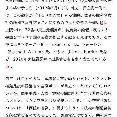
べき時期に差しかかっているとの主張を、委員会設置を公表
する場で示した（
2019
年
7
月）
[3]
。他方、民主党の側で
は、この動きが「守るべき人権」から性的少数者の権利や女
性の権利を除外することになるのではとの懸念が強い
[4]
。
上院では、
22
名の民主党議員が、委員会の設置に反対する
書簡をポンペオ国務長官に提出する動きも見せており、この
中にはサンダース（
Bernie Sanders
）氏、ウォーレン
（
Elizabeth Warren
）氏、ハリス（
Kamala Harris
）氏な
ど、
2020
年大統領選挙に出馬する者も多く含まれている
[5]
。
第三に注目すべきは、国務省人事の動きである。トランプ政
権発足後の国務省で空席ポストが目立つことはよく知られて
いるが、民主主義・人権・労働の問題を担当する国務次官補
ポストも、長らく空席の状態が続いている。この空席状況に
ついては、「価値の普及」に関するトランプ政権の消極姿勢
を象徴するものであるとして、民主党だけでなく、共和党の