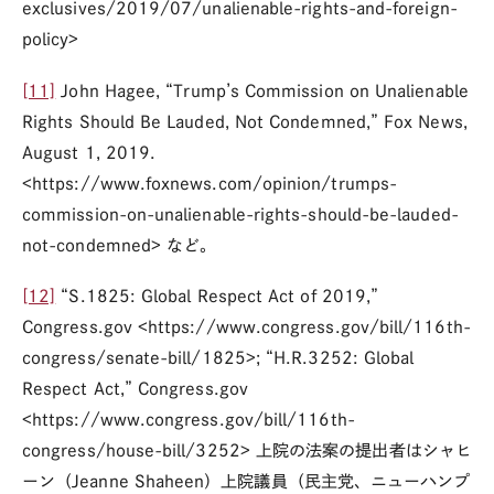
exclusives/2019/07/unalienable-rights-and-foreign-
policy>
[11]
John Hagee, “Trump’s Commission on Unalienable
Rights Should Be Lauded, Not Condemned,” Fox News,
August 1, 2019.
<https://www.foxnews.com/opinion/trumps-
commission-on-unalienable-rights-should-be-lauded-
not-condemned> など。
[12]
“S.1825: Global Respect Act of 2019,”
Congress.gov <https://www.congress.gov/bill/116th-
congress/senate-bill/1825>; “H.R.3252: Global
Respect Act,” Congress.gov
<https://www.congress.gov/bill/116th-
congress/house-bill/3252> 上院の法案の提出者はシャヒ
ーン（Jeanne Shaheen）上院議員（民主党、ニューハンプ