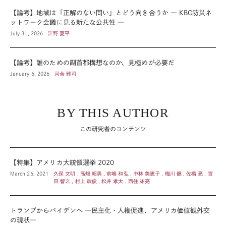
【論考】地域は「正解のない問い」とどう向き合うか ― KBC防災ネ
ットワーク会議に見る新たな公共性 ―
July 31, 2026
江野 夏平
【論考】誰のための副首都構想なのか、見極めが必要だ
January 6, 2026
河合 雅司
BY THIS AUTHOR
この研究者のコンテンツ
【特集】アメリカ大統領選挙 2020
March 26, 2021
久保 文明 , 高畑 昭男 , 前嶋 和弘 , 中林 美恵子 , 梅川 健 , 佐橋 亮 , 宮
田 智之 , 村上 政俊 , 松井 孝太 , 西住 祐亮
トランプからバイデンへ ―民主化・人権促進、アメリカ価値観外交
の現状―