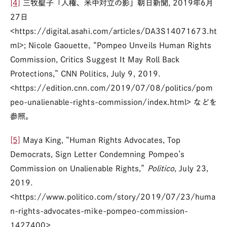
[4]
三牧聖子「人権、米中対立の影」朝日新聞, 2019年6月
27日
<https://digital.asahi.com/articles/DA3S14071673.ht
ml>; Nicole Gaouette, “Pompeo Unveils Human Rights
Commission, Critics Suggest It May Roll Back
Protections,” CNN Politics, July 9, 2019.
<https://edition.cnn.com/2019/07/08/politics/pom
peo-unalienable-rights-commission/index.html> などを
参照。
[5]
Maya King, “Human Rights Advocates, Top
Democrats, Sign Letter Condemning Pompeo’s
Commission on Unalienable Rights,”
Politico
, July 23,
2019.
<https://www.politico.com/story/2019/07/23/huma
n-rights-advocates-mike-pompeo-commission-
1427400>