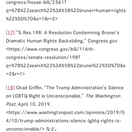
congress/house-bill/2561?
q=%7B%22search%22%3A%5B%22brunei+human+rights
%22%5D%7D&s=1&r=2>
[17]
“S.Res.198: A Resolution Condemning Brunei’s
Dramatic Human Rights Backsliding,” Congress.gov
<https://www.congress.gov/bill/116th-
congress/senate-resolution/198?
q=%7B%22search%22%3A%5B%22brunei%22%5D%7D&s
=2&r=1>
[18]
Chad Griffin, “The Trump Administration’s Silence
on LGBTQ Right is Unconscionable,”
The Washington
Post
, April 10, 2019.
<https://www.washingtonpost.com/opinions/2019/0
4/10/trump-administrations-silence-lgbtq-rights-is-
unconscionable/> など。