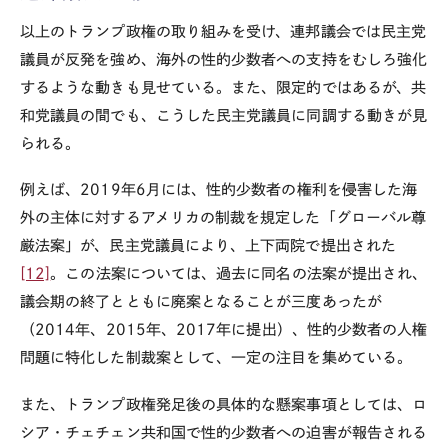
以上のトランプ政権の取り組みを受け、連邦議会では民主党
議員が反発を強め、海外の性的少数者への支持をむしろ強化
するような動きも見せている。また、限定的ではあるが、共
和党議員の間でも、こうした民主党議員に同調する動きが見
られる。
例えば、
2019
年
6
月には、性的少数者の権利を侵害した海
外の主体に対するアメリカの制裁を規定した「グローバル尊
厳法案」が、民主党議員により、上下両院で提出された
[12]
。この法案については、過去に同名の法案が提出され、
議会期の終了とともに廃案となることが三度あったが
（
2014
年、
2015
年、
2017
年に提出）、性的少数者の人権
問題に特化した制裁案として、一定の注目を集めている。
また、トランプ政権発足後の具体的な懸案事項としては、ロ
シア・チェチェン共和国で性的少数者への迫害が報告される