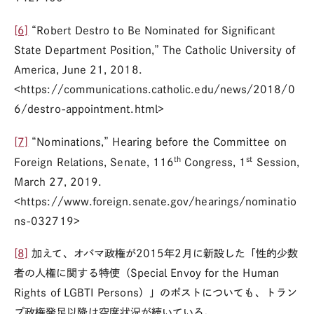
[6]
“Robert Destro to Be Nominated for Significant
State Department Position,” The Catholic University of
America, June 21, 2018.
<https://communications.catholic.edu/news/2018/0
6/destro-appointment.html>
[7]
“Nominations,” Hearing before the Committee on
th
st
Foreign Relations, Senate, 116
Congress, 1
Session,
March 27, 2019.
<https://www.foreign.senate.gov/hearings/nominatio
ns-032719>
[8]
加えて、オバマ政権が2015年2月に新設した「性的少数
者の人権に関する特使（Special Envoy for the Human
Rights of LGBTI Persons）」のポストについても、トラン
プ政権発足以降は空席状況が続いている。