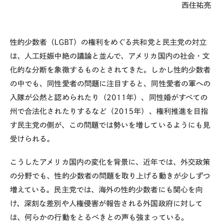
西住祐亮
性的少数者（
LGBT
）の権利をめぐる共和党と民主党の対立
は、人工妊娠中絶の議論と並んで、アメリカ国内の社会・文
化的な分断を象徴するものとされてきた。しかし性的少数者
の中でも、同性愛者の問題に注目すると、同性愛者の軍への
入隊が公然と認められたり（
2011
年）、同性婚がすべての
州で合法化されたりするなど（
2015
年）、権利推進を目指
す民主党の側が、この問題では勢いを増しているようにも見
受けられる。
こうしたアメリカ国内の変化を背景に、近年では、外交政策
の分野でも、性的少数者の問題を取り上げる動きが少しずつ
増えている。民主党では、海外の性的少数者にも関心を向
け、深刻な差別や人権侵害が報告される外国政府に対して
は、何らかの行動をとるべきとの声も強まっている。