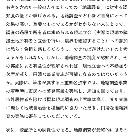
有者を含めた一般の人々にとっての「地籍調査」に対する認
知度の低さが挙げられる。地籍調査がどれほど自身にとって
効果の高い、重要なものであるかがわからない人にとって、
調査の過程で所有者に求められる現地立会（実際に現地で隣
接土地所有者と立会を行い、境界を確認すること）への参加
は恐らく負担と感じるだろうし、できれば避けたいものと考
えるかもしれない。しかし、地籍調査の制度が認知され、そ
の実施による有益性が理解されれば、現地立会への不参加や
欠席が減り、円滑な事業実施が可能となるのではないだろう
か。実際に、筆者が属する三重県名張市では、地籍調査事業
の着手時に市民への啓発事業を実施し、周知を図っており、
市外居住者を除けば概ね現地調査の出席率は高く、また実施
に際して地域自治会も積極的に協力いただき、円滑な地籍調
査の実施に寄与していただいている。
次に、登記所との関係性である。地籍調査が最終的にはその