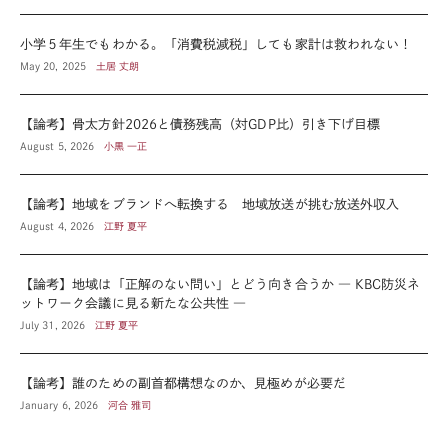
小学５年生でもわかる。「消費税減税」しても家計は救われない！
May 20, 2025
土居 丈朗
【論考】骨太方針2026と債務残高（対GDP比）引き下げ目標
August 5, 2026
小黒 一正
【論考】地域をブランドへ転換する 地域放送が挑む放送外収入
August 4, 2026
江野 夏平
【論考】地域は「正解のない問い」とどう向き合うか ― KBC防災ネ
ットワーク会議に見る新たな公共性 ―
July 31, 2026
江野 夏平
【論考】誰のための副首都構想なのか、見極めが必要だ
January 6, 2026
河合 雅司