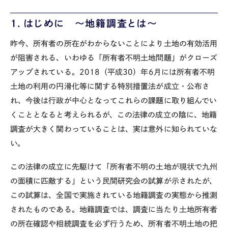
１．はじめに ～地籍調査とは～
昨今、所有者の所在がわからないことにより土地の有効活用
が阻害される、いわゆる「所有者不明土地問題」がクローズ
アップされている。
2018
（平成
30
）年
6
月には所有者不明
土地の利用の円滑化等に関する特別措置法が成立・公布さ
れ、今後は行政が中心となってこれらの課題に取り組んでい
くこととなると考えられるが、この法律の成立の陰に、地籍
調査が大きく関わっていることは、実は意外に知られていな
い。
この法律の成立に先駆けて「所有者不明の土地が現状で九州
の面積に匹敵する」という民間研究会の試算が示されたが、
この試算は、全国で実施されている地籍調査の実態から推測
されたものである。地籍調査では、調査に当たり土地所有者
の所在確認や相続調査を必ず行うため、所有者不明土地の把