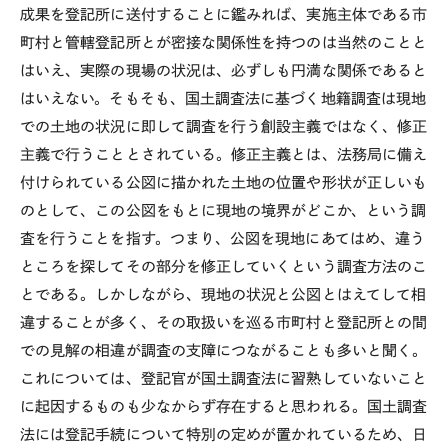
成果を登記所に送付することに鑑みれば、実施主体である市
町村と管轄登記所とが密接な関係性を持つのは当然のことと
はいえ、実際の現場の状況は、必ずしも円満な関係であると
はいえない。そもそも、国土調査法に基づく地籍調査は現地
での土地の状況に即して調査を行う創設主義ではなく、修正
主義で行うこととされている。修正主義とは、法務局に備え
付けられている公図に描かれた土地の位置や形状が正しいも
のとして、この公図をもとに現地の境界がどこか、という調
査を行うことを指す。つまり、公図を現地にあてはめ、違う
ところを探してその部分を修正していくという調査方法のこ
とである。しかしながら、現地の状況と公図とはえてして相
違することが多く、その取扱いを巡る市町村と登記所との間
での見解の相違が調査の支障につながることも多いと聞く。
これについては、登記官が国土調査法に習熟していないこと
に起因するものも少なからず存在すると思われる。国土調査
法には登記手続について特別の定めが置かれているため、日