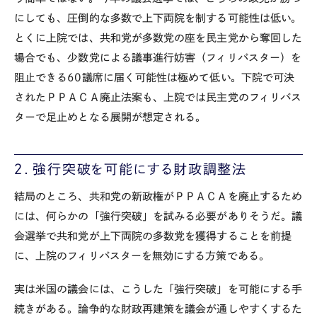
にしても、圧倒的な多数で上下両院を制する可能性は低い。
とくに上院では、共和党が多数党の座を民主党から奪回した
場合でも、少数党による議事進行妨害（フィリバスター）を
阻止できる60議席に届く可能性は極めて低い。下院で可決
されたＰＰＡＣＡ廃止法案も、上院では民主党のフィリバス
ターで足止めとなる展開が想定される。
２．強行突破を可能にする財政調整法
結局のところ、共和党の新政権がＰＰＡＣＡを廃止するため
には、何らかの「強行突破」を試みる必要がありそうだ。議
会選挙で共和党が上下両院の多数党を獲得することを前提
に、上院のフィリバスターを無効にする方策である。
実は米国の議会には、こうした「強行突破」を可能にする手
続きがある。論争的な財政再建策を議会が通しやすくするた