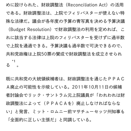
めに設けられた、財政調整法（Reconciliation Act）の活用
である。財政調整法は、上院でフィリバスターが使えない特
殊な法律だ。議会が各年度の予算の青写真を決める予算決議
（Budget Resolution）で財政調整法の利用を定めれば、こ
れに該当する法律は上院のフィリバスターを受けずに過半数
で上院を通過できる。予算決議も過半数で可決できるので、
共和党政権は上院50票の賛成で財政調整法を成立させられ
*1
る
。
既に共和党の大統領候補者は、財政調整法を通じたＰＰＡＣ
Ａ廃止の可能性を示唆している。2011年10月11日の候補
者討論会でリック・サントラム元上院議員が「われわれは財
政調整法によって（ＰＰＡＣＡを）廃止しなければならな
い」と発言、ミット・ロムニー前マサチューセッツ州知事も
「全面的に正しい主張だ」と同調している。