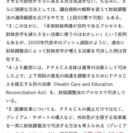
させる可能性がさらに高まる点は見逃せない。ちなみに、さ
らに強硬な方法としては、議会規則の解釈を変えて財政調整
法の適用範囲を広げるやり方（上院50票で可能）もある。
*3
:このほかに、「本来財政再建が目的であるプロセスを、
財政赤字を減らさない法案に使うのはおかしい」という批判
もあるが、2000年代前半のブッシュ減税のように、過去に
財政調整法によって財政赤字が増える法案を可決した例は存
在する。
*4
:より厳密には、ＰＰＡＣＡ自体は通常の法案として可決
した上で、上下両院の意見の相違を調整するためにＰＰＡＣ
Ａを修正する別の法律（Health Care and Education
Reconciliation Act）を、財政調整法のプロセスで可決して
いる。
*5
:医療改革についても、ＰＰＡＣＡの廃止だけではなく、
プレミアム・サポートの導入など、共和党が主張する改革案
を一気に財政調整法で可決する方法も考えられる（プレミア