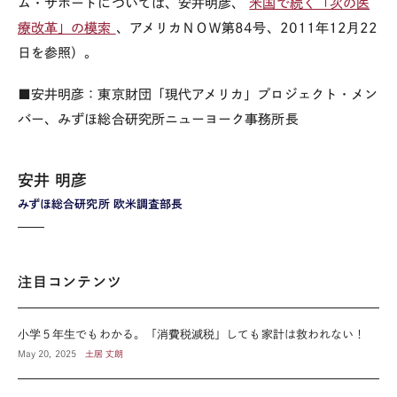
ム・サポートについては、安井明彦、
米国で続く「次の医
療改革」の模索
、アメリカＮＯＷ第84号、2011年12月22
日を参照）。
■安井明彦：東京財団「現代アメリカ」プロジェクト・メン
バー、みずほ総合研究所ニューヨーク事務所長
安井 明彦
みずほ総合研究所 欧米調査部長
注目コンテンツ
小学５年生でもわかる。「消費税減税」しても家計は救われない！
May 20, 2025
土居 丈朗