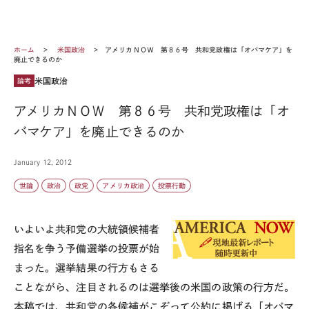
ホーム
米国政治
アメリカＮＯＷ 第８６号 共和党政権は「オバマケア」を
廃止できるのか
米国政治
論考
アメリカＮＯＷ 第８６号 共和党政権は「オ
バマケア」を廃止できるのか
January 12, 2012
世論
政治
政党
アメリカ政治
投票行動
いよいよ共和党の大統領候補者
指名を争う予備選挙の投票が始
まった。選挙結果の行方もさる
ことながら、注目されるのは選挙後の米国の政策の行方だ。
本稿では、共和党の各候補がこぞって公約に掲げる「オバマ