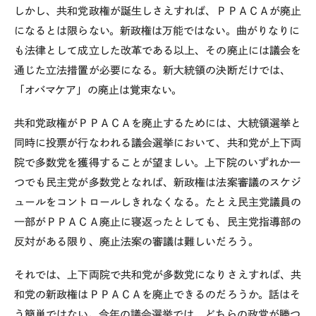
しかし、共和党政権が誕生しさえすれば、ＰＰＡＣＡが廃止
になるとは限らない。新政権は万能ではない。曲がりなりに
も法律として成立した改革である以上、その廃止には議会を
通じた立法措置が必要になる。新大統領の決断だけでは、
「オバマケア」の廃止は覚束ない。
共和党政権がＰＰＡＣＡを廃止するためには、大統領選挙と
同時に投票が行なわれる議会選挙において、共和党が上下両
院で多数党を獲得することが望ましい。上下院のいずれか一
つでも民主党が多数党となれば、新政権は法案審議のスケジ
ュールをコントロールしきれなくなる。たとえ民主党議員の
一部がＰＰＡＣＡ廃止に寝返ったとしても、民主党指導部の
反対がある限り、廃止法案の審議は難しいだろう。
それでは、上下両院で共和党が多数党になりさえすれば、共
和党の新政権はＰＰＡＣＡを廃止できるのだろうか。話はそ
う簡単ではない。今年の議会選挙では、どちらの政党が勝つ