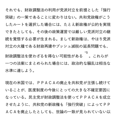
それでも、財政調整法の利用が党派対立を前提とした「強行
突破」の一策であることに変わりはない。共和党政権がこう
したルートを選択した場合には、たとえ新政権が公約を実現
できたとしても、その後の政策運営では厳しい党派対立の継
続を覚悟する必要が生まれる。まして新政権は、やはり党派
対立の火種である財政再建やブッシュ減税の延長問題でも、
*5
財政調整法を使わざるを得ない可能性がある
。これらが
一つの法案にまとめられた場合には、政治的な騒乱は相当な
水準に達しよう。
現在の米国では、ＰＰＡＣＡの廃止を共和党が主張し続けて
いることが、医度制度の今後にとっての大きな不確定要因に
なっている。民主党が財政調整法を使ってＰＰＡＣＡを成立
させたように、共和党の新政権も「強行突破」によってＰＰ
ＡＣＡを廃止したとしても、世論の一致が見られていない以