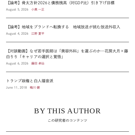
【論考】骨太方針2026と債務残高（対GDP比）引き下げ目標
August 5, 2026
小黒 一正
【論考】地域をブランドへ転換する 地域放送が挑む放送外収入
August 4, 2026
江野 夏平
【対談動画】なぜ若手医師は「美容外科」を選ぶのか―花房火月×藤
白りり「キャリアの選択と覚悟」
August 6, 2026
藤田 卓仙
トランプ政権と白人福音派
June 11, 2018
梅川 健
BY THIS AUTHOR
この研究者のコンテンツ