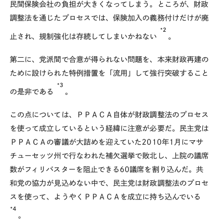
民間保険会社の負担が大きくなってしまう。ところが、財政
調整法を通じたプロセスでは、保険加入の義務付けだけが廃
*2
止され、規制強化は存続してしまいかねない
。
第二に、党派間で合意が得られない問題を、本来財政再建の
ために設けられた特例措置を「流用」して強行突破すること
*3
の是非である
。
この点については、ＰＰＡＣＡ自体が財政調整法のプロセス
を使って成立しているという経緯に注意が必要だ。民主党は
ＰＰＡＣＡの審議が大詰めを迎えていた2010年1月にマサ
チューセッツ州で行なわれた補欠選挙で敗北し、上院の議席
数がフィリバスターを阻止できる60議席を割り込んだ。共
和党の協力が見込めない中で、民主党は財政調整法のプロセ
スを使って、ようやくＰＰＡＣＡを成立に持ち込んでいる
*4
。