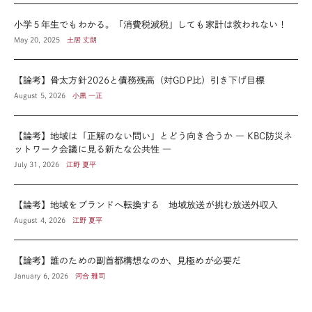
小学５年生でもわかる。「消費税減税」しても家計は救われない！
May 20, 2025
土居 丈朗
【論考】骨太方針2026と債務残高（対GDP比）引き下げ目標
August 5, 2026
小黒 一正
【論考】地域は「正解のない問い」とどう向き合うか ― KBC防災ネ
ットワーク会議に見る新たな公共性 ―
July 31, 2026
江野 夏平
【論考】地域をブランドへ転換する 地域放送が挑む放送外収入
August 4, 2026
江野 夏平
【論考】誰のための副首都構想なのか、見極めが必要だ
January 6, 2026
河合 雅司