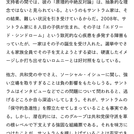
支持者の間では、彼の「原理的中絶反対論」は、抽象的な理
念ではないと見られている。というのもサントラム家は、そ
の結果、難しい状況を引き受けているからだ。2008年、サ
ントラム家に８人目の子供が生まれ、その子は「エドワー
ド・シンドローム」という致死的な心疾患を多発する障害も
っていたが、一家はその子の誕生を受け入れた。選挙中でさ
えも家族全員でその子を支えようとする姿は、硬直したイメ
ージしか打ち出せないロムニーとは好対照をなしている。
他方、共和党の中でさえ、ソーシャル・イシューに関し、強
い立場を取りすぎることは負の影響をもたらしうる。サント
ラムはインタビューなどでこの問題について問われると、逃
げるどころか自ら深追いしてしまう。それが、サントラムの
「保守的急進性」を際立たせてしまっていることも事実であ
る。しかし、潜在的には、このグループは共和党保守派を草
の根レベルで下支えする強固な組織票である。それを味方に
つけたことが、サントラムを押し上げていることは否定でき