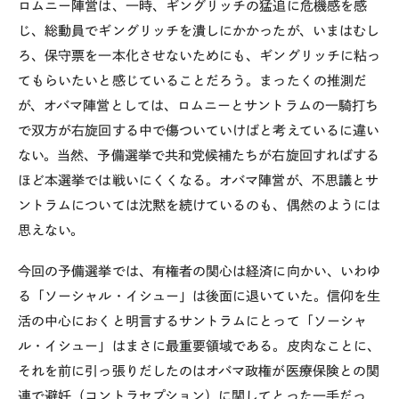
ロムニー陣営は、一時、ギングリッチの猛追に危機感を感
じ、総動員でギングリッチを潰しにかかったが、いまはむし
ろ、保守票を一本化させないためにも、ギングリッチに粘っ
てもらいたいと感じていることだろう。まったくの推測だ
が、オバマ陣営としては、ロムニーとサントラムの一騎打ち
で双方が右旋回する中で傷ついていけばと考えているに違い
ない。当然、予備選挙で共和党候補たちが右旋回すればする
ほど本選挙では戦いにくくなる。オバマ陣営が、不思議とサ
ントラムについては沈黙を続けているのも、偶然のようには
思えない。
今回の予備選挙では、有権者の関心は経済に向かい、いわゆ
る「ソーシャル・イシュー」は後面に退いていた。信仰を生
活の中心におくと明言するサントラムにとって「ソーシャ
ル・イシュー」はまさに最重要領域である。皮肉なことに、
それを前に引っ張りだしたのはオバマ政権が医療保険との関
連で避妊（コントラセプション）に関してとった一手だっ