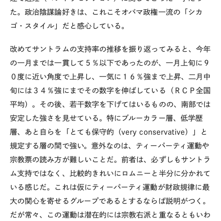
た。政治陰謀論好きは、これこそオバマ政権一流の「シカ
ゴ・スタイル」だと感心している。
改めてサントラムの支持率の推移を振り返ってみると、今年
の一月までは一貫して５％以下であったのが、一月上旬に９
０度に近い角度で上昇し、一気に１６％強まで上昇、二月中
旬には３４％強にまでその数字を伸ばしている（ＲＣＰ全国
平均）。その後、若干数字を下げてはいるものの、南部では
安定した強さを見せている。特にブルーカラー層、低学歴
層、あと自らを「とても保守的（very conservative）」と
規定する層の間で強い。意外なのは、ティーパーティ運動や
宗教票の読み方が難しいことだ。前者は、必ずしもサントラ
ム支持ではなく、比較的きれいにロムニーと半分に分かれて
いる感じだ。これは仮にティーパーティ運動が財政規律に最
大の関心を寄せるグループであるとするならば説明がつく。
だが常々、この運動は潜在的には宗教右派と重なるともいわ