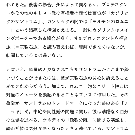
れてきた。後者の場合、州によって異なるが、プロテスタン
トかその他のキリスト教の有権者の間では首位が「カソリッ
クのサントラム」、カソリックの間では「モルモンのロムニ
ー」という錯綜した構図さえある。一般にカソリックはスイ
ングボーターである場合が多く、またプロテスタントを福音
派（＝宗教右派）と読み替えれば、理解できなくはないが、
転倒しているには違いない。
とはいえ、軽量級と見なされてきたサントラムがここまで勢
いづくことができたのは、彼が宗教右派の関心に訴えること
ができたからだろう。加えて、ロムニー的なエリート性とは
対極のイメージを喚起できることもプラスに作用した。その
象徴が、サントラムのトレードマークになった感のある「チ
ョッキ」だ。中絶や同性婚の問題に関し、彼は躊躇なく自分
の立場を述べる。ケネディの「政教分離」に関する演説も、
読んだ後は気分が悪くなったとさえ述べている。サントラム