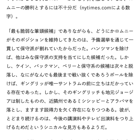
ムニーの勝利とするには不十分だ（nytimes.comによる数
字）。
「最も脆弱な筆頭候補」でありながらも、どうにかロムニー
がそのポジションを維持してきたのは、予備選挙を通じて一
貫して保守派が割れていたからだった。ハンツマンを除け
ば、他はみな保守派の支持を当てにした候補だった。しか
し、ケイン、バックマン、ペリーと保守系の候補は次々と脱
落し、なにがなんでも最後まで戦い抜くであろうポールを除
けば、ギングリッが唯一サントラムの前に立ちはだかってい
る存在であった。しかし、そのギングリッチも地元ジョージ
アは制したものの、近隣州であるミシシッピーとアラバマを
落とし、ますます説得力を欠く存在になりつつある。彼が、
とどまり続けるのは、今後の講演料やテレビ出演料をつり上
げるためだというシニカルな見方もあるようだ。