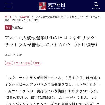
SEARCH
ホーム
米国政治
アメリカ大統領選挙UPDATE ４：なぜリック・サントラムが
善戦しているのか？（中山 俊宏）
米国政治
論考
アメリカ大統領選挙UPDATE ４：なぜリック・
サントラムが善戦しているのか？（中山 俊宏）
March 19, 2012
政治
アメリカ政治
政党
リック・サントラムが善戦している。３月１３日には南部の
ミシシッピーとアラバマの予備選挙を制し、ようやくロムニ
ー対サントラムの一騎打ちという構図におさまりつつある。
13日の時点で、獲得代議員数はロムニーが４９５人、サン
トラムが２５２人とロムニーがかなり引き離しているが、ロ