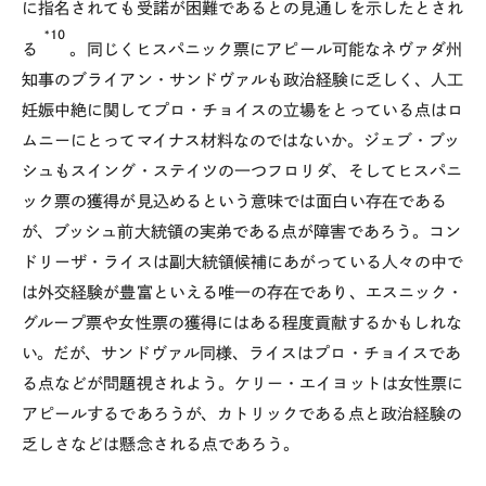
に指名されても受諾が困難であるとの見通しを示したとされ
*10
る
。同じくヒスパニック票にアピール可能なネヴァダ州
知事のブライアン・サンドヴァルも政治経験に乏しく、人工
妊娠中絶に関してプロ・チョイスの立場をとっている点はロ
ムニーにとってマイナス材料なのではないか。ジェブ・ブッ
シュもスイング・ステイツの一つフロリダ、そしてヒスパニ
ック票の獲得が見込めるという意味では面白い存在である
が、ブッシュ前大統領の実弟である点が障害であろう。コン
ドリーザ・ライスは副大統領候補にあがっている人々の中で
は外交経験が豊富といえる唯一の存在であり、エスニック・
グループ票や女性票の獲得にはある程度貢献するかもしれな
い。だが、サンドヴァル同様、ライスはプロ・チョイスであ
る点などが問題視されよう。ケリー・エイヨットは女性票に
アピールするであろうが、カトリックである点と政治経験の
乏しさなどは懸念される点であろう。