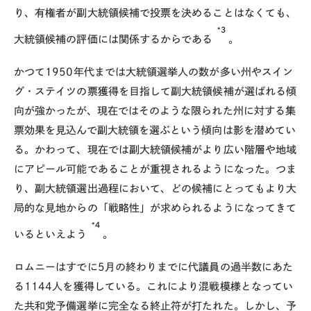
り、有権者が副大統領候補で投票を決めることはなくても、
*3
大統領候補の評価には関係するからである
。
かつて1950年代までは大統領選挙人の数が多い州やスイン
グ・ステイツの票獲得を目指して副大統領候補が選ばれる傾
向が強かったが、現在ではそのような限られた州に対する集
票効果を見込んで副大統領を選ぶという傾向は影を潜めてい
る。かわって、現在では副大統領候補がより広い階層や地域
にアピール可能であることが重視されるようになった。つま
り、副大統領選出過程において、どの候補にとってもより大
局的な見地からの「戦略性」が求められるようになってきて
*4
いるといえよう
。
ロムニーはすでに5月の終わりまでに代議員の過半数にあた
る1144人を獲得している。これにより混戦模様となってい
た共和党予備選挙に完全なる終止符が打たれた。しかし、予