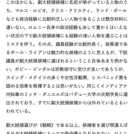
このほかにも、副大統領候補に名前が挙がっている人物のう
ち、マルコ・ルビオ、クリス・クリスティ、ランド・ポール
なども政治経験に比較的乏しい人物であることは懸念材料に
違いない。ロムニー自身の政治経験も決して豊かとはいえな
い状況の下で副大統領候補にも経験の浅い人物を選ぶことは
リスクを伴う。その点、議員経験が比較的長く、政策通であ
るポール・ライアンは魅力的な候補のように思えるが、下院
議員が副大統領候補に選ばれるということ自体あまり例がな
い。ボビー・ジンダルは宗教保守に受けが良いであろうが、
スイング・ステイツの多くや女性浮動票、ヒスパニック票を
固める効果を発揮するとは思いがたい。同じくインディアナ
州知事のミッチ・ダニエルズはパデュー大学の次期学長に選
出されており、すでに副大統領候補からは外れているともい
われている。
副大統領選びが《戦略》である以上、候補者を選び間違えば
それが大統領候補にとっての致命傷となりかねない。ロムニ