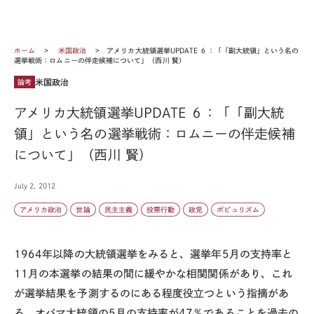
ホーム
米国政治
アメリカ大統領選挙UPDATE ６：「「副大統領」という名の
選挙戦術：ロムニーの伴走候補について」（西川 賢）
米国政治
論考
アメリカ大統領選挙UPDATE ６：「「副大統
領」という名の選挙戦術：ロムニーの伴走候補
について」（西川 賢）
July 2, 2012
アメリカ政治
世論
民主主義
投票行動
政党
ポピュリズム
1964年以降の大統領選挙をみると、選挙年5月の支持率と
11月の本選挙の結果の間に緩やかな相関関係があり、これ
が選挙結果を予測するのにある程度役立つという指摘があ
る。オバマ大統領の5月の支持率が47％であることを過去の