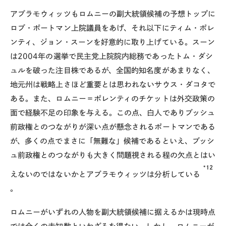
アブラモウィッツもロムニーの副大統領候補の予想トップに
ロブ・ポートマン上院議員をあげ、それ以下にティム・ポレ
ンティ、ジョン・スーンを好意的に取り上げている。スーン
は2004年の選挙で民主党上院院内総務であったトム・ダシ
ュルを破った注目株であるが、全国的知名度があまりなく、
地元州は戦略上さほど重要とは思われないサウス・ダコタで
ある。また、ロムニー＝ポレンティのチケットは外交政策の
面で経験不足の印象を与える。この点、白人でありブッシュ
前政権とのつながりが深い点が懸念されるポートマンである
が、多くの点でまさに「無難な」候補であるといえ、ブッシ
ュ前政権とのつながりも大きく問題視される程の欠点とはい
*12
えないのではないかとアブラモウィッツは分析している
。
ロムニーがいずれの人物を副大統領候補に据えるかは現時点