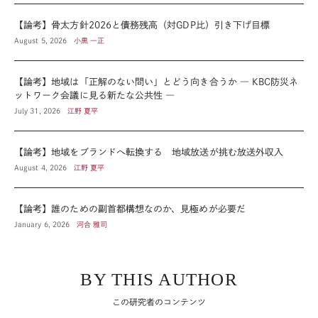
【論考】骨太方針2026と債務残高（対GDP比）引き下げ目標
August 5, 2026
小黒 一正
【論考】地域は「正解のない問い」とどう向き合うか ― KBC防災ネ
ットワーク会議に見る新たな公共性 ―
July 31, 2026
江野 夏平
【論考】地域をブランドへ転換する 地域放送が挑む放送外収入
August 4, 2026
江野 夏平
【論考】誰のための副首都構想なのか、見極めが必要だ
January 6, 2026
河合 雅司
BY THIS AUTHOR
この研究者のコンテンツ