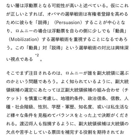
ない層は浮動票となる可能性が高いと述べている。仮にこれ
が正しいとすれば、オバマの選挙戦術は有権者登録を高める
ために彼らを「説得」（Persuasion）することが中心とな
り、ロムニーの場合は浮動票を自らの側に少しでも「動員」
（Mobilization）する選挙戦術を重視することになるであろ
う。この「動員」対「説得」という選挙戦術の対比は興味深
*2
い視点である
。
そこでまず注目されるのは、ロムニーが誰を副大統領に選ぶ
のかという問題であろう。よく知られているように、副大統
領候補の選定にあたっては正副大統領候補の組み合わせ（チ
ケット）を慎重に考慮し、地理的条件、政治信条、信教、人
種・社会階級、性別、学歴・軍歴、知名度、或いは私生活な
ど様々な条件を見極めてバランスをとった上で決断がくださ
れる。渡辺将人も指摘するように、副大統領候補は大統領の
欠点や苦手としている票田を補完する役割を期待されてお