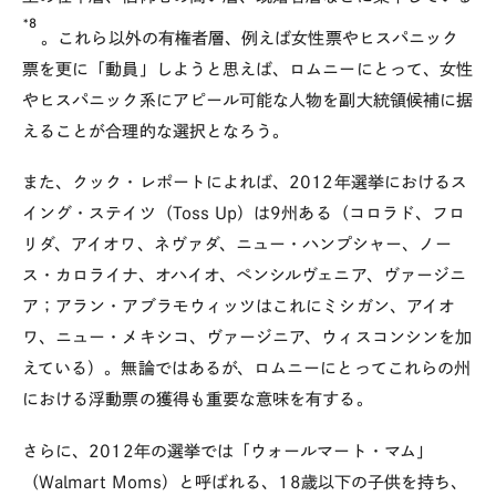
*8
。これら以外の有権者層、例えば女性票やヒスパニック
票を更に「動員」しようと思えば、ロムニーにとって、女性
やヒスパニック系にアピール可能な人物を副大統領候補に据
えることが合理的な選択となろう。
また、クック・レポートによれば、2012年選挙におけるス
イング・ステイツ（Toss Up）は9州ある（コロラド、フロ
リダ、アイオワ、ネヴァダ、ニュー・ハンプシャー、ノー
ス・カロライナ、オハイオ、ペンシルヴェニア、ヴァージニ
ア；アラン・アブラモウィッツはこれにミシガン、アイオ
ワ、ニュー・メキシコ、ヴァージニア、ウィスコンシンを加
えている）。無論ではあるが、ロムニーにとってこれらの州
における浮動票の獲得も重要な意味を有する。
さらに、2012年の選挙では「ウォールマート・マム」
（Walmart Moms）と呼ばれる、18歳以下の子供を持ち、