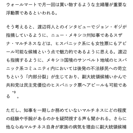
ウォールマートで月一回は買い物するような主婦層が重要な
浮動票であるといわれる。
そう考えると、渡辺将人とのインタビューでジョン・ギジが
指摘しているように、ニュー・メキシコ州知事であるスザ
ナ・マルチネスなどは、ヒスパニック系にも女性票にもアピ
ール可能な候補という点で魅力的であるように思える。渡辺
も指摘するように、メキシコ国境のサンベルト地域のヒスパ
ニック系コミュニティ内においては後発の不法移民への苛立
ちという「内部分裂」が生じており、副大統領候補いかんで
共和党は民主党優位のヒスパニック票へアピールも可能であ
*9
る
。
ただし、知事を一期しか務めていないマルチネスにどの程度
の経験や手腕があるのかを疑問視する声も聞かれる。さらに
他ならぬマルチネス自身が家族の病気を理由に副大統領候補