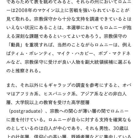
であらためて表を眺めてみると、それらの州においてロムニ
ーは2008年のマケイン以上に苦戦を強いられていることが
見て取れる。宗教保守から十分な支持を調達できているとは
いえない状況にあることは、本選挙においてもロムニーが抱
える深刻な課題であるといってよいであろう。宗教保守の
「動員」を重視すれば、当然のことながらロムニーは、例え
ばティム・ポレンティ、マイク・ハカビー、ボブ・マクドネ
ルなど、宗教保守に受けが良い人物を副大統領候補に選ぶも
のと推察される。
また、それ以外にもギャラップの調査を参考にすると、オバ
マはアフリカ系、ヒスパニック系、アジア系などの非白人
層、大学院以上の教育を受けた高学歴層
（postgraduate）、宗教への関心が薄い層の間でロムニー
に差を付けている。ロムニーが自らに対する支持を確実なも
のとしているのは白人が中心であり、それも男性、30歳以
上の壮年層、信仰心の高い層、既婚者層などに集中している