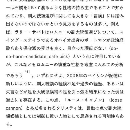
ーは石橋を叩いて渡るような性格の持ち主であることで知ら
れており、副大統領選びに関しても大きな「冒険」には踏み
出さないのではないかという見方をするものは多い。例え
ば、ラリー・サバトはロムニーの副大統領選びについて、ス
イング・ステイツであるオハイオ出身のポートマンが政治経
験もあり保守派の受けも良く、目立った瑕疵がない（do-
no-harm-candidate; safe pick）という点に注目している
が、これなどもロムニーの慎重な性格を考慮に入れての分析
*11
であろう
。いずれにせよ、2008年のペイリンが記憶に
新しいように、副大統領の経験不足や過去の経歴、あるいは
失言などが足を大統領候補の足を引っ張る結果になった例は
過去にも存在する。この点、「ルース・キャノン」（loose
cannon）とあだ名されるクリスティは、言動の点で副大統
領候補としては制御し難い人物として忌避される可能性もあ
る。