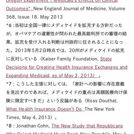
Oregon Experiment ? Medicaid's Effects on Clinical
Outcomes",
New England Journal of Medicine, Volume
368, Issue 18. May 2013
*6
:当初は全国一律にメディケイドを拡充する方針だった
が、オバマケアの違憲性が問われた最高裁判所での審理の結
果、拡充を受け入れる判断は州政府に任されることになっ
た。2013年5月2日時点では、20州がメディケイドの拡充
に反対している（Kaiser Family Foundation,
State
Decisions for Creating Health Insurance Exchanges and
Expanding Medicaid, as of May 2, 2013）
。
*7
: こうした主張に対しては、「家計への影響に存在意義
を見出すのであれば、メディケイドの重点は高額医療向け保
険に限定すべきだ」という反論がある（Ross Douthat,
What Health Insurance Doesn’t Do,
The New York
Times, May 4, 2013）。
*8
: Jonathan Cohn,
The New Study that Republicans