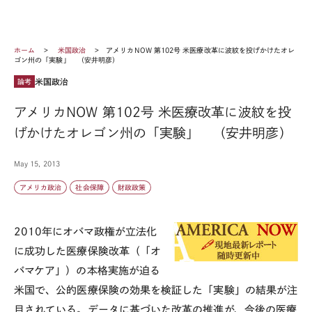
ホーム
米国政治
アメリカNOW 第102号 米医療改革に波紋を投げかけたオレ
ゴン州の「実験」 （安井明彦）
米国政治
論考
アメリカNOW 第102号 米医療改革に波紋を投
げかけたオレゴン州の「実験」 （安井明彦）
May 15, 2013
アメリカ政治
社会保障
財政政策
2010年にオバマ政権が立法化
に成功した医療保険改革（「オ
バマケア」）の本格実施が迫る
米国で、公的医療保険の効果を検証した「実験」の結果が注
目されている。データに基づいた改革の推進が、今後の医療