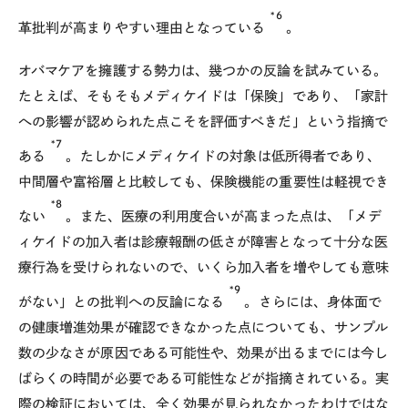
*6
革批判が高まりやすい理由となっている
。
オバマケアを擁護する勢力は、幾つかの反論を試みている。
たとえば、そもそもメディケイドは「保険」であり、「家計
への影響が認められた点こそを評価すべきだ」という指摘で
*7
ある
。たしかにメディケイドの対象は低所得者であり、
中間層や富裕層と比較しても、保険機能の重要性は軽視でき
*8
ない
。また、医療の利用度合いが高まった点は、「メデ
ィケイドの加入者は診療報酬の低さが障害となって十分な医
療行為を受けられないので、いくら加入者を増やしても意味
*9
がない」との批判への反論になる
。さらには、身体面で
の健康増進効果が確認できなかった点についても、サンプル
数の少なさが原因である可能性や、効果が出るまでには今し
ばらくの時間が必要である可能性などが指摘されている。実
際の検証においては、全く効果が見られなかったわけではな