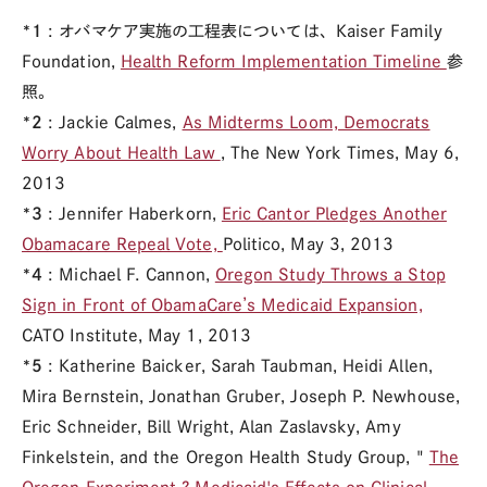
*1
: オバマケア実施の工程表については、Kaiser Family
Foundation,
Health Reform Implementation Timeline
参
照。
*2
: Jackie Calmes,
As Midterms Loom, Democrats
Worry About Health Law
, The New York Times, May 6,
2013
*3
: Jennifer Haberkorn,
Eric Cantor Pledges Another
Obamacare Repeal Vote,
Politico, May 3, 2013
*4
: Michael F. Cannon,
Oregon Study Throws a Stop
Sign in Front of ObamaCare’s Medicaid Expansion,
CATO Institute, May 1, 2013
*5
: Katherine Baicker, Sarah Taubman, Heidi Allen,
Mira Bernstein, Jonathan Gruber, Joseph P. Newhouse,
Eric Schneider, Bill Wright, Alan Zaslavsky, Amy
Finkelstein, and the Oregon Health Study Group, "
The