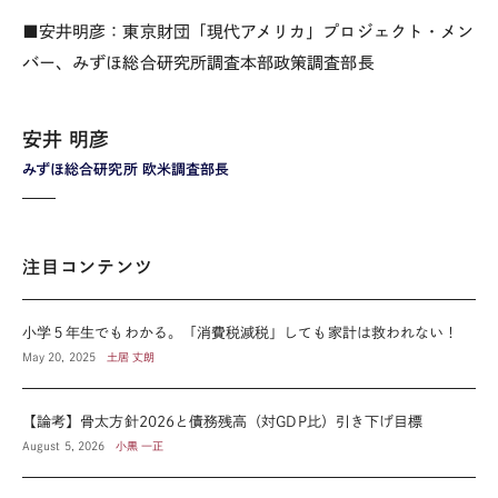
■安井明彦：東京財団「現代アメリカ」プロジェクト・メン
バー、みずほ総合研究所調査本部政策調査部長
安井 明彦
みずほ総合研究所 欧米調査部長
注目コンテンツ
小学５年生でもわかる。「消費税減税」しても家計は救われない！
May 20, 2025
土居 丈朗
【論考】骨太方針2026と債務残高（対GDP比）引き下げ目標
August 5, 2026
小黒 一正