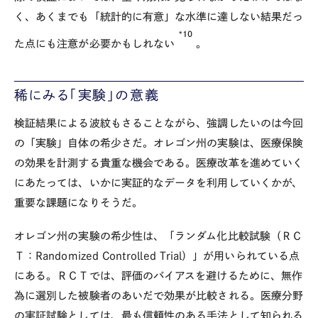
く、あくまでも「統計的に有意」な水準に達しない結果だっ
*10
た点にも注意が必要かもしれない
。
稀にみる「実験」の意義
検証結果による波紋もさることながら、強調したいのは今回
の「実験」自体の希少さだ。オレゴン州の実験は、医療保険
の効果を計測する貴重な機会である。医療改革を進めていく
にあたっては、いかに実証的なデータを利用していくかが、
重要な課題になりそうだ。
オレゴン州の実験の希少性は、「ランダム化比較試験（ＲＣ
Ｔ：Randomized Controlled Trial）」が用いられている点
にある。ＲＣＴでは、評価のバイアスを避けるために、無作
為に選別した被験者のあいだで効果が比較される。医療分野
の実証試験としては、最も信頼性のある手法として知られる