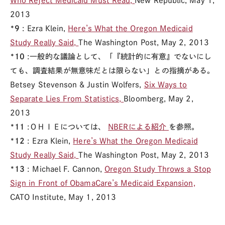
Who Reject Medicaid Must Read,
New Republic, May 1,
2013
*9
: Ezra Klein,
Here’s What the Oregon Medicaid
Study Really Said,
The Washington Post, May 2, 2013
*10
:一般的な議論として、「『統計的に有意』でないにし
ても、調査結果が無意味だとは限らない」との指摘がある。
Betsey Stevenson & Justin Wolfers,
Six Ways to
Separate Lies From Statistics,
Bloomberg, May 2,
2013
*11
:ＯＨＩＥについては、
NBERによる紹介
を参照。
*12
: Ezra Klein,
Here’s What the Oregon Medicaid
Study Really Said,
The Washington Post, May 2, 2013
*13
: Michael F. Cannon,
Oregon Study Throws a Stop
Sign in Front of ObamaCare’s Medicaid Expansion,
CATO Institute, May 1, 2013