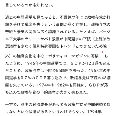
目しているのかも知れない。
過去の中間選挙を見てみると、不景気の年には政権与党が打
撃を受けて議席を失うという事例が多く存在し、政権与党の
苦戦と景気の関係は広く認識されている。たとえば、バージ
ニア大学のラリー・サバト教授が中間選挙の下院（上院は改
選議席も少なく個別特殊要因をトレンドとできないため除
*7
外）の議席変化を中心にポリティコ・マガジンに寄稿
し
たように、1946年の中間選挙では、ＧＤＰが12％落ち込ん
だことで、政権与党は下院で55議席を失った。1958年の中
間選挙も0.7％のＧＤＰ落ち込みで、政権与党は下院の48議
席を失っている。1974年や1982年も同様に、ＧＤＰが落
ち込んで政権与党の下院議席が大きく失われた。
一方で、多少の経済成長があっても政権与党が中間選挙で負
けないという保証があるというわけでもない。1994年、