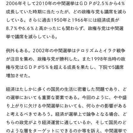
2006年そして2010年の中間選挙はＧＤＰが2.5％から4％
成長していた時期に当たったが、どの政権与党も議席を減ら
している。さらに過去1950年と1966年には経済成長が
8.7％や6.6％と高かったにも関わらず、政権与党は中間選
挙で議席を減らしている。
例外もある。2002年の中間選挙はテロリズムとイラク戦争
が注目を集め、政権与党が勝利した。また1998年当時の政
権与党はＧＤＰが5％を超える成長を果たし、下院で5議席
増加させた。
経済はたしかに多くの国民の生活に密着した問題であり、ど
の選挙においても重要な要素である。今回のように、やや盛
り上がりに欠ける中間選挙においても、何らかの影響がある
と考えるべきであろう。経済が選挙上で論争となる場合、ど
ちらの政党がより経済運営に適しているか、そして国民のど
のような層をターゲットにできるのか等を訴え、中間選挙で