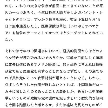
のも、これらの大きな争点が前面に出てきていないことが原
因の一つであろう。今年は昨年大騒ぎをしたガバメント・シ
ャットダウンは、すっかり鳴りを潜め、暫定予算は９月18
日に無事通過したし、医療保険改革法（いわゆるオバマケ
ア）も論争のテーマとしてかつてほどターゲットにされてい
ない。
それでは今年の中間選挙において、経済的側面からはどのよ
うな特色が読み取れるのであろうか。選挙を目前にして順調
に成長軌道にあるアメリカ経済は、最も単純に考えれば政権
政党である民主党を利することになるはずだし、その逆であ
れば共和党にとって攻撃材料が増えることになる。しかし、
必ずしもそうした作用が現れないとすれば、中間選挙がロー
カルに徹したものであったことの裏返しか、あるいは中間選
挙というものが政権与党の議席を減らすという歴史的な傾向
を今回も踏襲したと考えるか、または経済成長そのものがイ