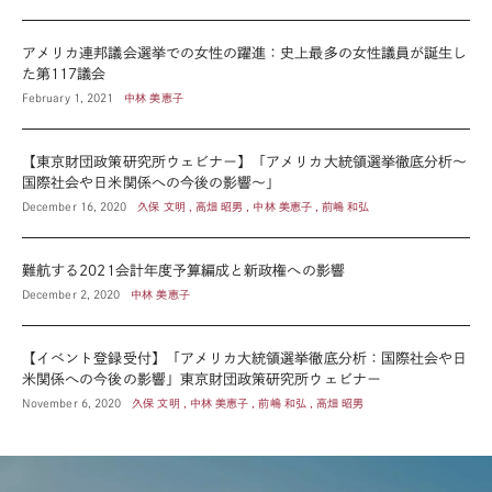
アメリカ連邦議会選挙での女性の躍進：史上最多の女性議員が誕生し
た第117議会
February 1, 2021
中林 美恵子
【東京財団政策研究所ウェビナー】「アメリカ大統領選挙徹底分析～
国際社会や日米関係への今後の影響～」
December 16, 2020
久保 文明 , 高畑 昭男 , 中林 美恵子 , 前嶋 和弘
難航する2021会計年度予算編成と新政権への影響
December 2, 2020
中林 美恵子
【イベント登録受付】「アメリカ大統領選挙徹底分析：国際社会や日
米関係への今後の影響」東京財団政策研究所ウェビナー
November 6, 2020
久保 文明 , 中林 美恵子 , 前嶋 和弘 , 高畑 昭男