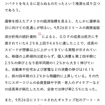
ンパクトを与えるに足らぬものだったという推測も成り立つ
であろう。
選挙を控えたアメリカの経済指標を見ると、たしかに選挙当
日に向けての見通しが明るい。9月26日リリースの商務省経
*1
済分析局の統計資料
によると、ＧＤＰの成長は前月に予
測されていた4.2％を上回り4.6％に達したことで、成長の
スピードが想像以上に上がってきている実態が示されてい
る。株価の上昇傾向は変わらず、個人消費も第２四半期に
2.5％の伸びとなり前年同期の1.2％から大きく伸びてい
る。自動車や住宅および家電などの消費の伸びは14.1％
と、前の四半期の3.2％から飛躍的に上昇している。その代
りにスポーツジムの会員登録や子供・老人のデイケアーなど
の成長率が鈍化したため、全体では伸び率2.5％になった。
また、9月26日にリリースされたギャラップ社のアート・ス