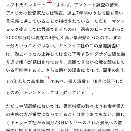
*2
ィフト氏のレポート
によれば、アンケート調査の結果、
アメリカの投資家たちは現在、過去7年間のうちで最も高い
景況感に達していることが指摘されている。ただリーマンシ
ョック後としては最高であるものの、過去のピークであった
2000年当時は現在の4倍近く高い景況感だったので、まだ
十分ということではない。ギャラップ社のこの意識調査に
は、過去いったん上昇してはまた下降するジグザグ曲線を繰
り返す傾向が見出されており、楽観できない心境を醸成して
いる可能性もある。さらに同社の調査によれば、雇用の創出
*3
も6年ぶりの高水準
であり、個人消費も（8月は低下した
*4
ものの）トレンドとしては上昇している
。
ただし中間選挙においては、景気指標の数々より有権者個人
の実感の方が重要になってくることは言うまでもない。同じ
くギャラップ社から同月23日にリリースされた景気への信
頼度に関する世論調査 によれば、38％の国民が経済は良い