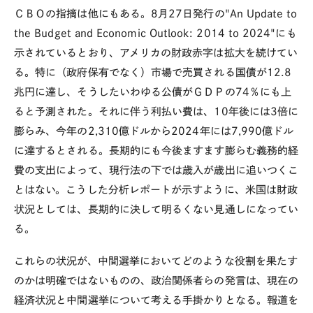
ＣＢＯの指摘は他にもある。8月27日発行の"An Update to
the Budget and Economic Outlook: 2014 to 2024"にも
示されているとおり、アメリカの財政赤字は拡大を続けてい
る。特に（政府保有でなく）市場で売買される国債が12.8
兆円に達し、そうしたいわゆる公債がＧＤＰの74％にも上
ると予測された。それに伴う利払い費は、10年後には3倍に
膨らみ、今年の2,310億ドルから2024年には7,990億ドル
に達するとされる。長期的にも今後ますます膨らむ義務的経
費の支出によって、現行法の下では歳入が歳出に追いつくこ
とはない。こうした分析レポートが示すように、米国は財政
状況としては、長期的に決して明るくない見通しになってい
る。
これらの状況が、中間選挙においてどのような役割を果たす
のかは明確ではないものの、政治関係者らの発言は、現在の
経済状況と中間選挙について考える手掛かりとなる。報道を