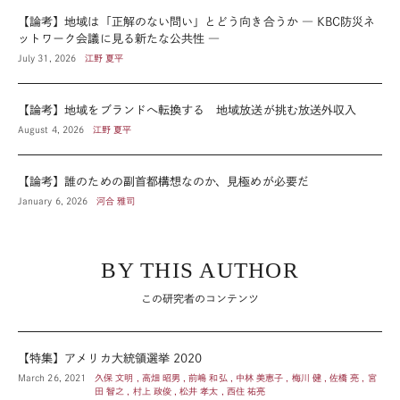
【論考】地域は「正解のない問い」とどう向き合うか ― KBC防災ネ
ットワーク会議に見る新たな公共性 ―
July 31, 2026
江野 夏平
【論考】地域をブランドへ転換する 地域放送が挑む放送外収入
August 4, 2026
江野 夏平
【論考】誰のための副首都構想なのか、見極めが必要だ
January 6, 2026
河合 雅司
BY THIS AUTHOR
この研究者のコンテンツ
【特集】アメリカ大統領選挙 2020
March 26, 2021
久保 文明 , 高畑 昭男 , 前嶋 和弘 , 中林 美恵子 , 梅川 健 , 佐橋 亮 , 宮
田 智之 , 村上 政俊 , 松井 孝太 , 西住 祐亮