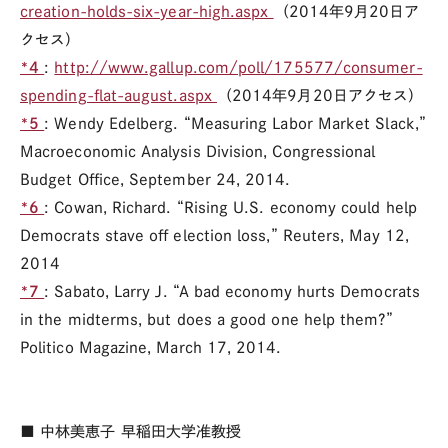
creation-holds-six-year-high.aspx
（2014年9月20日ア
クセス）
*4
:
http://www.gallup.com/poll/175577/consumer-
spending-flat-august.aspx
（2014年9月20日アクセス）
*5
: Wendy Edelberg. “Measuring Labor Market Slack,”
Macroeconomic Analysis Division, Congressional
Budget Office, September 24, 2014.
*6
: Cowan, Richard. “Rising U.S. economy could help
Democrats stave off election loss,” Reuters, May 12,
2014
*7
: Sabato, Larry J. “A bad economy hurts Democrats
in the midterms, but does a good one help them?”
Politico Magazine, March 17, 2014.
■ 中林美恵子 早稲田大学准教授