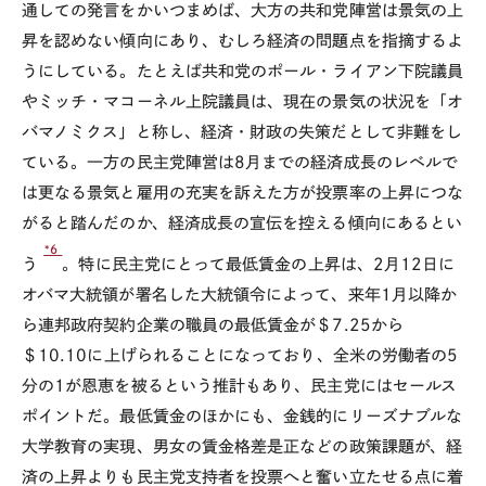
通しての発言をかいつまめば、大方の共和党陣営は景気の上
昇を認めない傾向にあり、むしろ経済の問題点を指摘するよ
うにしている。たとえば共和党のポール・ライアン下院議員
やミッチ・マコーネル上院議員は、現在の景気の状況を「オ
バマノミクス」と称し、経済・財政の失策だとして非難をし
ている。一方の民主党陣営は8月までの経済成長のレベルで
は更なる景気と雇用の充実を訴えた方が投票率の上昇につな
がると踏んだのか、経済成長の宣伝を控える傾向にあるとい
*6
う
。特に民主党にとって最低賃金の上昇は、2月12日に
オバマ大統領が署名した大統領令によって、来年1月以降か
ら連邦政府契約企業の職員の最低賃金が＄7.25から
＄10.10に上げられることになっており、全米の労働者の5
分の1が恩恵を被るという推計もあり、民主党にはセールス
ポイントだ。最低賃金のほかにも、金銭的にリーズナブルな
大学教育の実現、男女の賃金格差是正などの政策課題が、経
済の上昇よりも民主党支持者を投票へと奮い立たせる点に着