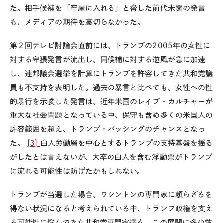
た。相手候補を「牢屋に入れる」と脅した前代未聞の発言
も、メディアの期待を裏切らなかった。
第２回テレビ討論会直前には、トランプの2005年の女性に
対する卑猥発言が流出し、同候補に対する逆風が急に加速
し、連邦議会選挙を計算にトランプを許容してきた共和党議
員も不支持を表明した。過去の暴言と比べても、女性への性
的暴行を示唆した発言は、近年米国のレイプ・カルチャーが
重大な社会問題となっている中、保守も含め多くの米国人の
許容範囲を超え、トランプ・バッシングのチャンスとなっ
た。
[3]
白人労働層を中心とするトランプの支持基盤を揺る
がしたとは言えないが、大卒の白人を含む浮動票がトランプ
に流れる可能性は防げたかもしれない。
トランプが当選した場合、ワシントンの専門家に頼らざるを
得ない状況になると考えられている中、トランプ政権を支え
る可能性に悩んできた共和党専門家達も、この展開に多少救