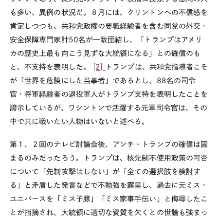
も多い、異例の状況だ。８月には、クリントンへの不信感を
肯定しつつも、共和党政権の要職経験者を含む同党の外交・
安全保障専門家計50名が一致団結し、「トランプはアメリ
カの歴史上最も向こう見ずな大統領になる」との確信のも
と、不支持を表明した。
[2]
トランプは、共和党指導者こそ
が「世界を危険にした当事者」であるとし、88名の司令
官・将軍経験者の退役軍人がトランプ支持を表明したことを
誇示しているが、ワシントンで活躍する元軍司令官は、その
中で共に戦いたい人物はいないと述べる。
第１、２回のテレビ討論会後、アンチ・トランプの確信は固
まるのみだったろう。トランプは、核先制不使用政策の可否
について「先制攻撃はしない」が「全ての選択肢を検討す
る」と矛盾した発言などで不勉強を露呈し、過去に元ミス・
ユニバースを「ミス子豚」「ミス家事手伝い」と侮辱したこ
とが指摘され、大統領に適切な資質を欠くとの世論も強まっ