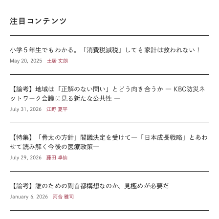
注目コンテンツ
小学５年生でもわかる。「消費税減税」しても家計は救われない！
May 20, 2025
土居 丈朗
【論考】地域は「正解のない問い」とどう向き合うか ― KBC防災ネ
ットワーク会議に見る新たな公共性 ―
July 31, 2026
江野 夏平
【特集】「骨太の方針」閣議決定を受けて―「日本成長戦略」とあわ
せて読み解く今後の医療政策―
July 29, 2026
藤田 卓仙
【論考】誰のための副首都構想なのか、見極めが必要だ
January 6, 2026
河合 雅司