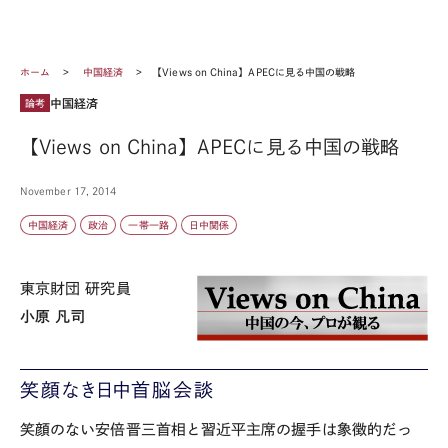
ホーム
中国経済
【Views on China】APECに見る中国の戦略
中国経済
論考
【Views on China】APECに見る中国の戦略
November 17, 2014
中国経済
政治
一帯一路
日中関係
東京財団 研究員
小原 凡司
笑顔なき日中首脳会談
笑顔のない安倍晋三首相と習近平主席の握手は象徴的だっ