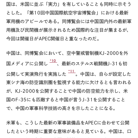
国は、米国に並ぶ「実力」を有していることも同時に示そう
とした。「第10回中国国際航空宇宙博覧会」における最新
軍用機のアピールである。同博覧会には中国国内外の最新軍
用機及び民間機が展示されるため国際的な注目が集まるが、
今回は開催日がAPEC開催日と重なったのだ。
中国は、同博覧会において、空中警戒管制機KJ-2000を外
*10
国メディアに公開し
、最新のステルス戦闘機J-31も初
*11
公開して実演飛行を実施した
。中国は、自らが設定した
東シナ海の防空識別圏を監視する能力に欠けるとも言われる
が、KJ-2000を公開することで中国の防空能力を示し、米
国のF-35にも匹敵すると中国が言うJ-31を公開すること
で、中国の軍事科学技術の高さを示したことになる。
米軍も、こうした最新の軍事装備品をAPECに合わせて公開
したという時期に重要な意味があると見ている。中国は、口