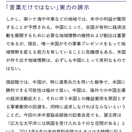
「言葉だけではない」実力の誇示
しかし、南シナ海や中東などの地域では、米中の利益が衝突
することが予想される。中国にとって、自国が有利に経済活
動を展開するために必要な地域情勢の維持および創出は重要
であるが、現在、唯一米国がその軍事プレゼンスをもって地
域情勢を変える能力を有していることに危機感もある。米国
が作り出す地域情勢は、必ずしも中国にとって有利なもので
はない。
現段階では、中国が、特に通常兵力を用いた戦争で、米国に
勝利できる可能性は極めて低い。中国は、海外での中国主導
の経済活動拡大と、それに伴う米国との権益衝突を原因とす
る軍事衝突の回避を、同時に追求しなければならないという
ことだ。今回の米中首脳会談後の記者会見でも、習主席は
「広大な太平洋には両国を受け入れる十分な空間がある」と
いう、2013年6月の米中首脳会談でもオバマ大統領に伝え