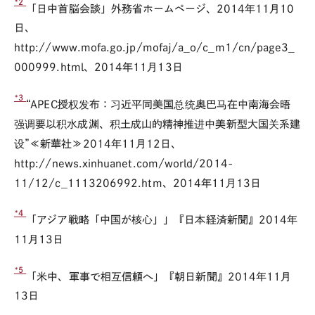
*2
「日中首脳会談」外務省ホームページ、2014年11月10
日、
http://www.mofa.go.jp/mofaj/a_o/c_m1/cn/page3_
000999.html、2014年11月13日
*3
“APEC授权发布：习近平同美国总统奥巴马在中南海会晤
强调要以积水成渊、积土成山的精神推进中美新型大国关系建
设”≪新華社≫2014年11月12日、
http://news.xinhuanet.com/world/2014-
11/12/c_1113206992.htm、2014年11月13日
*4
「アジア戦略「中国が核心」」『日本経済新聞』2014年
11月13日
*5
「米中、軍事で相互信頼へ」『朝日新聞』2014年11月
13日