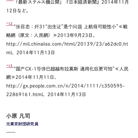
「最新ステルス機公開」『日本経済新聞』2014年11月
12日など。
*12
“张召忠：歼31“出生证”是个问题 上航母可能性小”≪戦
略網（原文：人民網）≫2013年9月23日、
http://mil.chinaiiss.com/html/20139/23/a62dc0.ht
ml、2014年11月13日
*13
“国产CX-1导弹已超越布拉莫斯 通用化后更可怕”≪人民
網≫2014年11月11日、
http://gx.people.com.cn/n/2014/1111/c350595-
22869161.html、2014年11月13日
小原 凡司
元東京財団研究員