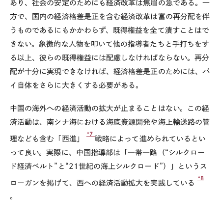
あり、社会の安定のためにも経済改革は焦眉の急である。一
方で、国内の経済格差是正を含む経済改革は富の再分配を伴
うものであるにもかかわらず、既得権益を全て潰すことはで
きない。象徴的な人物を叩いて他の指導者たちと手打ちをす
る以上、彼らの既得権益には配慮しなければならない。再分
配が十分に実現できなければ、経済格差是正のためには、パ
イ自体をさらに大きくする必要がある。
中国の海外への経済活動の拡大が止まることはない。この経
済活動は、南シナ海における海底資源開発や海上輸送路の管
*7
理なども含む「西進」
戦略によって進められているとい
って良い。実際に、中国指導部は「一帯一路（“シルクロー
ド経済ベルト”と“21世紀の海上シルクロード”）」というス
*8
ローガンを掲げて、西への経済活動拡大を実践している
。