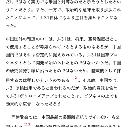
だけではなく実力でも米国と対等なのだと示そうとしたとい
うことだろう。また、一方で、政治的な意味を取り沙汰され
たことによって、J-31自体にもより注目を集めることにな
った。
中国国外の報道の中には、J-31は、将来、空母艦載機とし
て使用することが考慮されているとするものもあるが、中国
国内ではそれは否定的に捉えられている。J-31は国家プロ
ジェクトとして開発が始められたものではないからだ。中国
の研究開発手順に沿ったものではないため、艦載機として採
*12
用するのは難しいというのである
。それ故、中国では、
J-31は輸出用であると言われるのだが、政治的意味を含め
てJ-31がクローズアップされたことは、ビジネスの上でも
効果的な広告になっただろう
。 同博覧会では、中国最新の長距離巡航ミサイルCX-1も公
*13
開された
。最新の航空兵器が展示される博覧会であると