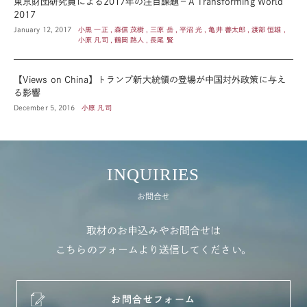
東京財団研究員による2017年の注目課題－A Transforming World
2017
January 12, 2017
小黒 一正 , 森信 茂樹 , 三原 岳 , 平沼 光 , 亀井 善太郎 , 渡部 恒雄 ,
小原 凡司 , 鶴岡 路人 , 長尾 賢
【Views on China】トランプ新大統領の登場が中国対外政策に与え
る影響
December 5, 2016
小原 凡司
INQUIRIES
お問合せ
取材のお申込みやお問合せは
こちらのフォームより送信してください。
お問合せフォーム