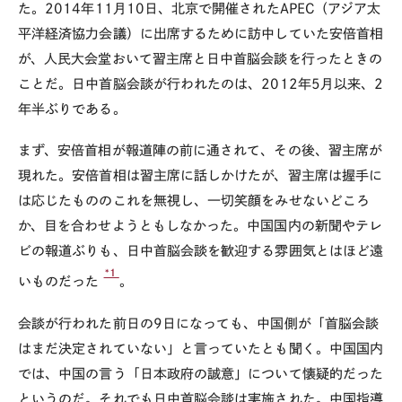
た。2014年11月10日、北京で開催されたAPEC（アジア太
平洋経済協力会議）に出席するために訪中していた安倍首相
が、人民大会堂おいて習主席と日中首脳会談を行ったときの
ことだ。日中首脳会談が行われたのは、2012年5月以来、2
年半ぶりである。
まず、安倍首相が報道陣の前に通されて、その後、習主席が
現れた。安倍首相は習主席に話しかけたが、習主席は握手に
は応じたもののこれを無視し、一切笑顔をみせないどころ
か、目を合わせようともしなかった。中国国内の新聞やテレ
ビの報道ぶりも、日中首脳会談を歓迎する雰囲気とはほど遠
*1
いものだった
。
会談が行われた前日の9日になっても、中国側が「首脳会談
はまだ決定されていない」と言っていたとも聞く。中国国内
では、中国の言う「日本政府の誠意」について懐疑的だった
というのだ。それでも日中首脳会談は実施された。中国指導