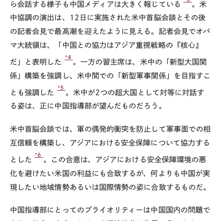
ら会話する様子も中国メディアは大きく報じている
。米
中協調の演出は、12日に実施された米中首脳会談とその後
の記者会見で最高潮を迎えたように見える。記者会見でオバ
マ大統領は、「中国との協力はアジア重視戦略の『核心』
*4
だ」と表明した
。一方の習主席は、米中の「新型大国関
係」構築を強調し、米中間での「新型軍事関係」を目指すこ
*5
とも強調した
。米中が2つの超大国として対等に対話す
る姿は、正に中国指導部が望んだものだろう。
米中首脳会談では、軍の偶発的衝突を防止して軍事面での相
互信頼を構築し、アジアにおける安全保障について協力する
*6
とした
。この合意は、アジアにおける安全保障環境の悪
化を避けたい米国の利益にも合致するが、何よりも中国が実
現したい地域情勢あるいは国際情勢の姿に合致するものだ。
中国指導部にとってのプライオリティーは中国国内の問題で