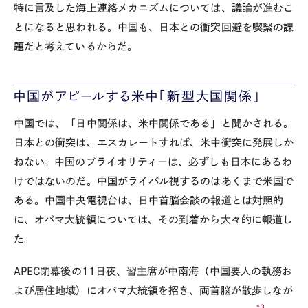
特に言及した海上連絡メカニズムについては、議論が進むこ
とになると思われる。中国も、日本との衝突回避を喫緊の課
題だと考えているからだ。
中国がアピールする米中「新型大国関係」
中国では、「日中関係は、米中関係である」と聞かされる。
日本との衝突は、エスカレートすれば、米中衝突に発展しか
ねない。中国のプライオリティーは、必ずしも日本にあるわ
けではないのだ。中国がライバル視するのはあくまで米国で
ある。中国中央電視台は、日中首脳会談の報道とは対照的
に、オバマ大統領については、その到着から大々的に報道し
た。
APEC閉幕後の11日夜、習主席が中南海（中国要人の執務お
よび居住地域）にオバマ大統領を招き、両首脳が散歩しなが
*3