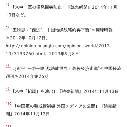
*6
「米中 軍の偶発衝突防止」『読売新聞』2014年11月
13日など。
*7
“王缉思：“西进”，中国地缘战略的再平衡”≪環球時報
≫2012年10月17日、
http://opinion.huanqiu.com/opinion_world/2012-
10/3193760.html、2013年9月8日
*8
“习近平“一带一路”战略成世界上最长经济走廊“≪中国経済
週刊≫2014年第26期
*9
「米中「協調」を演出」『読売新聞』2014年11月13日
*10
「中国軍の警戒管制機 外国メディアに公開」『読売新
聞』2014年11月12日
*11