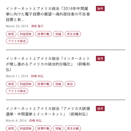
インターネットとアメリカ政治「2014年中間選
論考
挙に向けた電子投票の展望～海外居住者の不在者
投票と有...
March 20, 2014
清原 聖子
政党
利益団体
投票行動
世論
民主主義
アメリカ政治
インターネットとアメリカ政治「インターネット
論考
が推し進めるアメリカの政治的分極化」（前嶋和
弘）
March 11, 2014
前嶋 和弘
政党
利益団体
投票行動
世論
政治
アメリカ政治
インターネットとアメリカ政治「アメリカ大統領
論考
選挙・中間選挙とインターネット」（前嶋和弘）
March 4, 2014
前嶋 和弘
政党
利益団体
投票行動
世論
民主主義