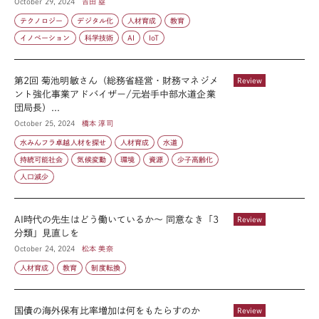
October 29, 2024
吉田 塁
テクノロジー
デジタル化
人材育成
教育
イノベーション
科学技術
AI
IoT
第2回 菊池明敏さん（総務省経営・財務マネジメ
Review
ント強化事業アドバイザー/元岩手中部水道企業
団局長）...
October 25, 2024
橋本 淳司
水みんフラ卓越人材を探せ
人材育成
水道
持続可能社会
気候変動
環境
資源
少子高齢化
人口減少
AI時代の先生はどう働いているか〜 同意なき「3
Review
分類」見直しを
October 24, 2024
松本 美奈
人材育成
教育
制度転換
国債の海外保有比率増加は何をもたらすのか
Review