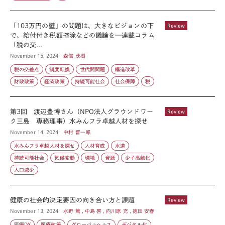
「103万円の壁」の問題は、大きなビジョンの下
Review
で、給付付き税額控除などの議論を—連載コラム
「税の交...
November 15, 2024
森信 茂樹
税の交差点
制度転換
世代間問題
構造改革
財政政策
経済政策
持続可能社会
社会保障
税
第3回 渡辺豊博さん（NPO法人グラウンドワー
Review
ク三島 専務理事）水みんフラ卓越人材を探せ
November 14, 2024
中村 晋一郎
水みんフラ卓越人材を探せ
人材育成
水道
持続可能社会
気候変動
環境
資源
少子高齢化
人口減少
健康の社会的決定要因の向き合い方と課題
Review
November 13, 2024
水野 篤 , 中島 啓 , 向川原 充 , 徳田 安春
医療DX
医療政策
グローバルヘルス
デジタル化