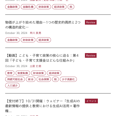
金融政策
金融危機
財政政策
経済政策
税
物価が上がり始めた理由―1つの歴史的偶然と2つ
Review
の構造的変化―
October 30, 2024
早川 英男
金融政策
財政政策
経済政策
【動画】こども・子育て政策の核心に迫る：第4
Review
回「子ども・子育て支援金はどんな仕組みか」
October 30, 2024
土居 丈朗
教育
制度転換
財政政策
経済政策
持続可能社会
政治
社会保障
税
少子高齢化
人口減少
【受付終了】10/31開催：ウェビナー「生成AIの
イベント
最新情報の提供と教育における生成AI活用×著作
権...