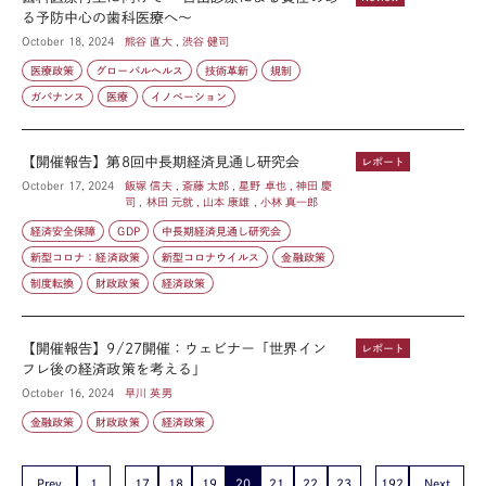
る予防中心の歯科医療へ〜
October 18, 2024
熊谷 直大 , 渋谷 健司
医療政策
グローバルヘルス
技術革新
規制
ガバナンス
医療
イノベーション
【開催報告】第8回中長期経済見通し研究会
レポート
October 17, 2024
飯塚 信夫 , 斎藤 太郎 , 星野 卓也 , 神田 慶
司 , 林田 元就 , 山本 康雄 , 小林 真一郎
経済安全保障
GDP
中長期経済見通し研究会
新型コロナ：経済政策
新型コロナウイルス
金融政策
制度転換
財政政策
経済政策
【開催報告】9/27開催：ウェビナー「世界イン
レポート
フレ後の経済政策を考える」
October 16, 2024
早川 英男
金融政策
財政政策
経済政策
Prev
1
17
18
19
20
21
22
23
192
Next