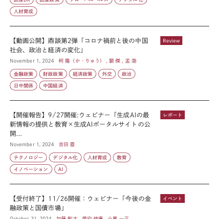
人材育成
【動画公開】鼎談第2弾「コロナ禍前と後の中国
Review
社会、政治と経済の変化」
November 1, 2024
柯 隆（か・りゅう） , 劉 傑 , 孟 渤
金融政策
財政政策
経済政策
外交
政治
日中関係
中国経済
【開催報告】9/27開催:ウェビナー「生成AIの最
レポート
新情報の提供と教育×生成AIポータルサイトの公
開...
November 1, 2024
吉田 塁
テクノロジー
デジタル化
人材育成
教育
イノベーション
AI
【受付終了】11/26開催：ウェビナー「今後の金
イベント
融政策と国債市場」
October 31, 2024
加藤 創太 , 愛宕 伸康 , 小黒 一正