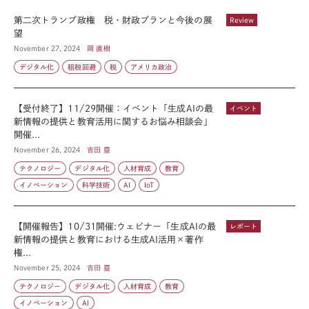
第二次トランプ政権 税・財政プランと今後の展
Review
望
November 27, 2024
岡 直樹
デジタル化
租税回避
税
アメリカ政治
【受付終了】11/29開催：イベント「生成AIの最
イベント
新情報の提供と教育活用に関するお悩み相談会」
開催...
November 26, 2024
吉田 塁
テクノロジー
デジタル化
人材育成
教育
イノベーション
科学技術
AI
IoT
【開催報告】10/31開催:ウェビナー「生成AIの最
レポート
新情報の提供と教育における生成AI活用×著作
権...
November 25, 2024
吉田 塁
テクノロジー
デジタル化
人材育成
教育
イノベーション
AI