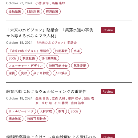
October 22, 2024
小林 庸平 , 馬場 康郎
金融政策
財政政策
経済政策
「未来の水ビジョン」懇話会1「集落水道の事例
Review
から考える水みんフラ人材」
October 18, 2024
「未来の水ビジョン」 懇話会
「未来の水ビジョン」懇話会
技術革新
水道
SDGs
制度転換
世代間問題
フューチャー・デザイン
持続可能社会
気候変動
環境
資源
少子高齢化
人口減少
教育活動におけるウェルビーイングの重要性
Review
October 18, 2024
金森 由晃 , 立森 久照 , 櫻井 桂子 , 窪田 杏
奈 , 高野 翔 , 石川 善樹 , 宮田 裕章
ウェルビーイング
人材育成
教育
SDGs
構造改革
持続可能社会
歯科医療再生に向けて 〜自由診療による責任のあ
Review