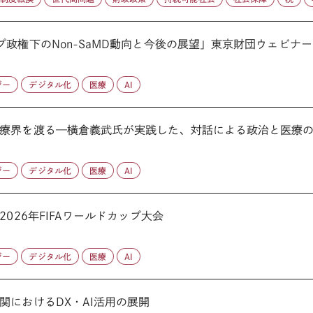
政権下のNon-SaMD動向と今後の展望」東京財団ウェビナー
ジー
デジタル化
医療
AI
療界を渡る—横倉義武氏が実践した、対話による政治と医療
ジー
デジタル化
医療
AI
026年FIFAワールドカップ大会
ジー
デジタル化
医療
AI
関におけるDX・AI活用の展開