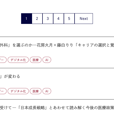
1
2
3
4
5
Next
外科」を選ぶのか―花房火月×藤白りり「キャリアの選択と
ジー
デジタル化
医療
AI
化」が変わる
ジー
デジタル化
医療
AI
受けて―「日本成長戦略」とあわせて読み解く今後の医療政