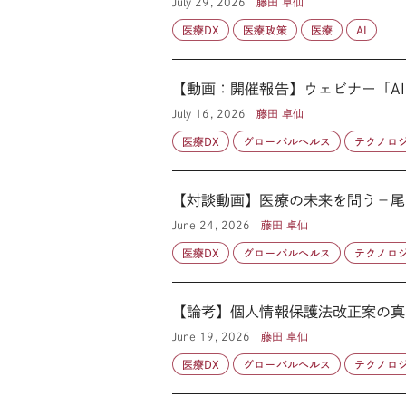
July 29, 2026
藤田 卓仙
医療DX
医療政策
医療
AI
【動画：開催報告】ウェビナー「AI
July 16, 2026
藤田 卓仙
医療DX
グローバルヘルス
テクノロ
【対談動画】医療の未来を問う－尾
June 24, 2026
藤田 卓仙
医療DX
グローバルヘルス
テクノロ
【論考】個人情報保護法改正案の真
June 19, 2026
藤田 卓仙
医療DX
グローバルヘルス
テクノロ