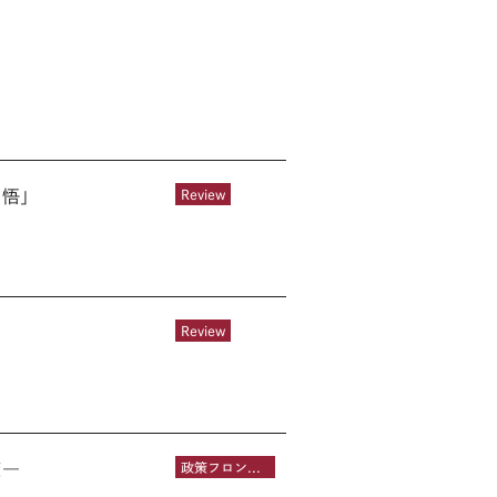
覚悟」
Review
Review
策―
政策フロントライン