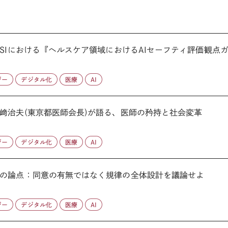
SIにおける『ヘルスケア領域におけるAIセーフティ評価観点ガイ
ジー
デジタル化
医療
AI
﨑治夫(東京都医師会長)が語る、医師の矜持と社会変革
ジー
デジタル化
医療
AI
の論点：同意の有無ではなく規律の全体設計を議論せよ
ジー
デジタル化
医療
AI