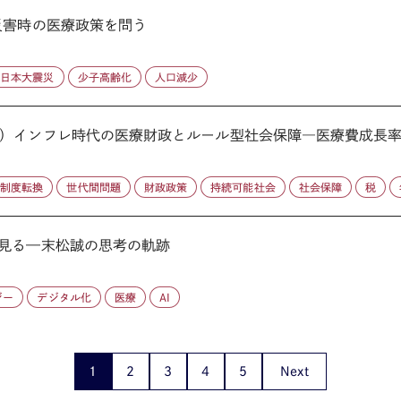
災害時の医療政策を問う
東日本大震災
少子高齢化
人口減少
）インフレ時代の医療財政とルール型社会保障―医療費成長率調
制度転換
世代間問題
財政政策
持続可能社会
社会保障
税
見る—末松誠の思考の軌跡
ジー
デジタル化
医療
AI
1
2
3
4
5
Next