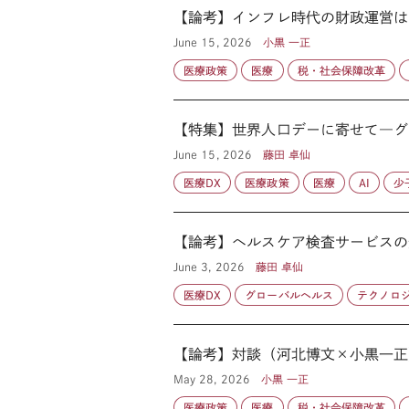
【論考】インフレ時代の財政運営はど
June 15, 2026
小黒 一正
医療政策
医療
税・社会保障改革
【特集】世界人口デーに寄せて―グ
June 15, 2026
藤田 卓仙
医療DX
医療政策
医療
AI
少
【論考】ヘルスケア検査サービスの
June 3, 2026
藤田 卓仙
医療DX
グローバルヘルス
テクノロ
【論考】対談（河北博文×小黒一正
May 28, 2026
小黒 一正
医療政策
医療
税・社会保障改革