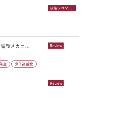
政策フロントライン
整メカニ...
Review
年金
少子高齢化
Review