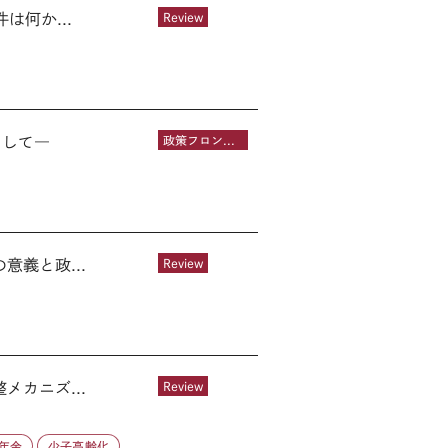
何か...
Review
目して―
政策フロントライン
義と政...
Review
カニズ...
Review
年金
少子高齢化