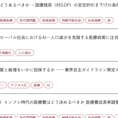
うあるべきか －国債残高（対GDP）の安定的引き下げの条件は
制度転換
世代間問題
財政政策
持続可能社会
社会保障
税
ローバル社会におけるAI―人口減少を克服する医療政策に注
子高齢化
人口減少
質と倫理をいかに担保するか ――業界自主ガイドライン策定の意
ジー
デジタル化
医療
AI
）インフレ時代の医療費はどう決めるべきか 医療費成長率調整メ
制度転換
世代間問題
財政政策
持続可能社会
社会保障
税