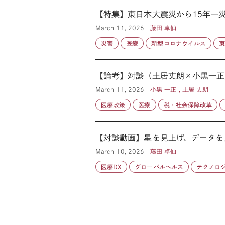
【特集】東日本大震災から15年―
March 11, 2026
藤田 卓仙
災害
医療
新型コロナウイルス
【論考】対談（土居丈朗×小黒一正
March 11, 2026
小黒 一正 , 土居 丈朗
医療政策
医療
税・社会保障改革
【対談動画】星を見上げ、データを
March 10, 2026
藤田 卓仙
医療DX
グローバルヘルス
テクノロ