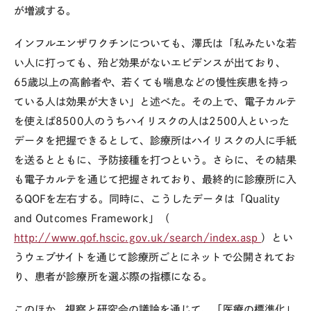
が増減する。
インフルエンザワクチンについても、澤氏は「私みたいな若
い人に打っても、殆ど効果がないエビデンスが出ており、
65歳以上の高齢者や、若くても喘息などの慢性疾患を持っ
ている人は効果が大きい」と述べた。その上で、電子カルテ
を使えば8500人のうちハイリスクの人は2500人といった
データを把握できるとして、診療所はハイリスクの人に手紙
を送るとともに、予防接種を打つという。さらに、その結果
も電子カルテを通じて把握されており、最終的に診療所に入
るQOFを左右する。同時に、こうしたデータは「Quality
and Outcomes Framework」（
http://www.qof.hscic.gov.uk/search/index.asp
）とい
うウェブサイトを通じて診療所ごとにネットで公開されてお
り、患者が診療所を選ぶ際の指標になる。
このほか、視察と研究会の議論を通じて、「医療の標準化」