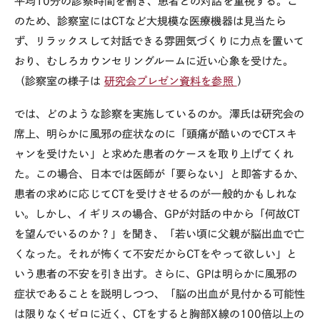
平均10分の診察時間を割き、患者との対話を重視する。こ
のため、診察室にはCTなど大規模な医療機器は見当たら
ず、リラックスして対話できる雰囲気づくりに力点を置いて
おり、むしろカウンセリングルームに近い心象を受けた。
（診察室の様子は
研究会プレゼン資料を参照
）
では、どのような診察を実施しているのか。澤氏は研究会の
席上、明らかに風邪の症状なのに「頭痛が酷いのでCTスキ
ャンを受けたい」と求めた患者のケースを取り上げてくれ
た。この場合、日本では医師が「要らない」と即答するか、
患者の求めに応じてCTを受けさせるのが一般的かもしれな
い。しかし、イギリスの場合、GPが対話の中から「何故CT
を望んでいるのか？」を聞き、「若い頃に父親が脳出血で亡
くなった。それが怖くて不安だからCTをやって欲しい」と
いう患者の不安を引き出す。さらに、GPは明らかに風邪の
症状であることを説明しつつ、「脳の出血が見付かる可能性
は限りなくゼロに近く、CTをすると胸部X線の100倍以上の