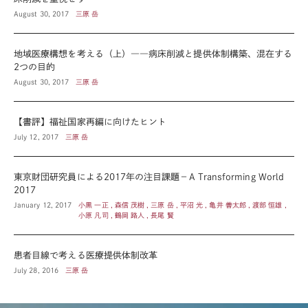
August 30, 2017
三原 岳
地域医療構想を考える（上）――病床削減と提供体制構築、混在する
2つの目的
August 30, 2017
三原 岳
【書評】福祉国家再編に向けたヒント
July 12, 2017
三原 岳
東京財団研究員による2017年の注目課題－A Transforming World
2017
January 12, 2017
小黒 一正 , 森信 茂樹 , 三原 岳 , 平沼 光 , 亀井 善太郎 , 渡部 恒雄 ,
小原 凡司 , 鶴岡 路人 , 長尾 賢
患者目線で考える医療提供体制改革
July 28, 2016
三原 岳