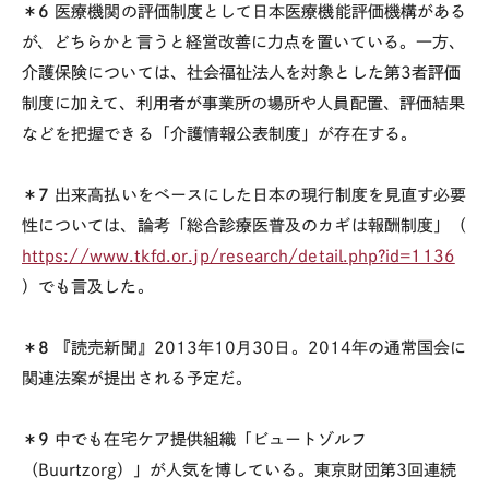
＊6
医療機関の評価制度として日本医療機能評価機構がある
が、どちらかと言うと経営改善に力点を置いている。一方、
介護保険については、社会福祉法人を対象とした第3者評価
制度に加えて、利用者が事業所の場所や人員配置、評価結果
などを把握できる「介護情報公表制度」が存在する。
＊7
出来高払いをベースにした日本の現行制度を見直す必要
性については、論考「総合診療医普及のカギは報酬制度」（
https://www.tkfd.or.jp/research/detail.php?id=1136
）でも言及した。
＊8
『読売新聞』2013年10月30日。2014年の通常国会に
関連法案が提出される予定だ。
＊9
中でも在宅ケア提供組織「ビュートゾルフ
（Buurtzorg）」が人気を博している。東京財団第3回連続