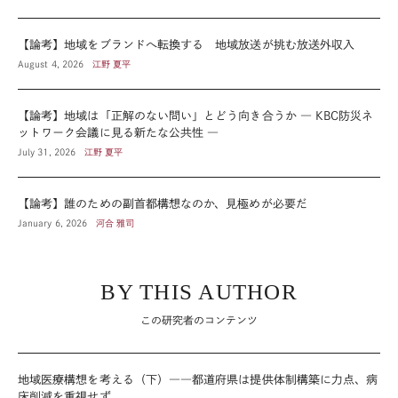
【論考】地域をブランドへ転換する 地域放送が挑む放送外収入
August 4, 2026
江野 夏平
【論考】地域は「正解のない問い」とどう向き合うか ― KBC防災ネ
ットワーク会議に見る新たな公共性 ―
July 31, 2026
江野 夏平
【論考】誰のための副首都構想なのか、見極めが必要だ
January 6, 2026
河合 雅司
BY THIS AUTHOR
この研究者のコンテンツ
地域医療構想を考える（下）――都道府県は提供体制構築に力点、病
床削減を重視せず