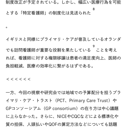
制度改正が予定されている。しかし、幅広い医療行為を可能
8
とする「特定看護師」の制度化は見送られた
。
イギリスと同様にプライマリ・ケアが普及しているオランダ
9
でも訪問看護師が重要な役割を果たしている
ことを考え
れば、看護師に対する権限移譲は患者の満足度向上、医師の
負担軽減、医療の効率化に繋がるはずである。
＜＜＜＜＜＜
一方、今回の視察や研究会では地域での予算配分を担うプラ
イマリ・ケア・トラスト（PCT、Primary Care Trust）や
GPコンソーシアム（GP consortium）の在り方は中心議題
に上らなかった。さらに、NICEやCQCなどによる標準化や
質の担保、人頭払いやQOFの算定方法などについても話題