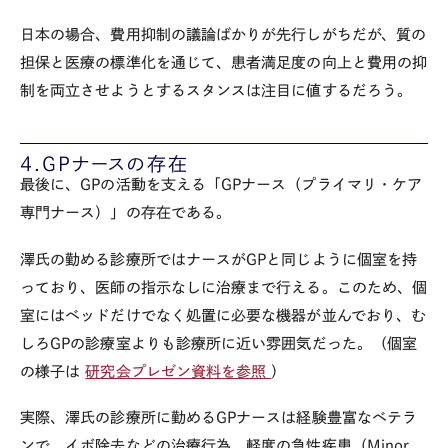
日本の場合、費用抑制の議論ばかりが先行しがちだが、質の
担保と医療の標準化を通じて、患者満足度の向上と費用の抑
制を両立させようとするスタンスは注目に値するだろう。
4.GPナースの存在
最後に、GPの活動を支える「GPナース（プライマリ・ケア
専門ナース）」の存在である。
澤氏の勤める診療所ではナースがGPと同じように個室を持
っており、医師の指示なしに治療まで行える。このため、個
室にはベッドだけでなく処置に必要な機器が並んでおり、む
しろGPの診療室よりも診療所に近い雰囲気だった。（個室
の様子は
研究会プレゼン資料を参照
）
実際、澤氏の診療所に勤めるGPナースは経験豊富なベテラ
ンで、イボ除去などの治療行為、軽度の急性疾患（Minor