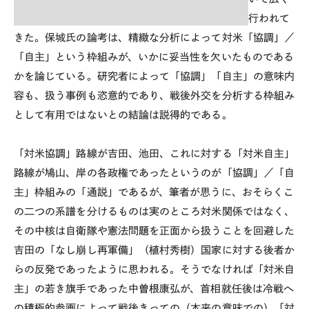
行われて
きた。保城氏の論考は、精緻な分析によって対米「協調」／
「自主」という枠組みが、いかに妥当性を欠いたものである
かを論じている。研究者によって「協調」「自主」の意味内
容も、扱う事例も恣意的であり、戦後外交を分析する枠組み
として有用ではないとの結論は説得的である。
「対米協調」路線が吉田、池田、これに対する「対米自主」
路線が鳩山、岸の各政権であったというのが「協調」／「自
主」枠組みの「通説」であるが、筆者が思うに、おそらくこ
の二つの系譜を分けるものは実のところ対米関係ではなく、
その中核は自衛隊や憲法問題を正面から扱うことを回避した
吉田の「なし崩し再軍備」（植村秀樹）国家に対する後者か
らの反発であったように思われる。そうでなければ「対米自
主」の若き旗手であった中曽根康弘が、首相就任後は冷戦へ
の積極的参画によって戦後きっての（本来の意味での）「対