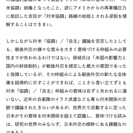
米協調」政権となったこと、逆にアメリカからの再軍備圧力
に抵抗した吉田が「対米協調」路線の始祖とされる逆説を理
解することはできまい。
しかしながら対米「協調」／「自主」議論を否定したとして
も、戦後外交の様々な営みを大きく意味づける枠組みの必要
性までが失われるわけではない。保城氏は「米国の影響力と
国内の財政制約」が戦後外交を規定した最大の要因であった
と指摘しているが、その枠組みによる戦後外交の新たな全体
像を説得的に示すことができれば、ことさら言い立てずとも
対米「協調」／「自主」枠組みの意味は自ずと失われるに違
いない。近年の自衛隊のイラク派遣なども専ら対米関係の文
脈で議論されたきらいがあるが、世界大で活動するに至った
日本がその意味を対米関係を超えて認識し、意味づける試み
は、研究の世界のみならず、日本外交の根幹にある課題なの
であろう。