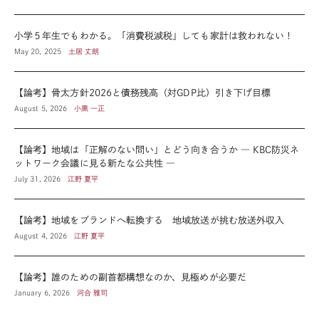
小学５年生でもわかる。「消費税減税」しても家計は救われない！
May 20, 2025
土居 丈朗
【論考】骨太方針2026と債務残高（対GDP比）引き下げ目標
August 5, 2026
小黒 一正
【論考】地域は「正解のない問い」とどう向き合うか ― KBC防災ネ
ットワーク会議に見る新たな公共性 ―
July 31, 2026
江野 夏平
【論考】地域をブランドへ転換する 地域放送が挑む放送外収入
August 4, 2026
江野 夏平
【論考】誰のための副首都構想なのか、見極めが必要だ
January 6, 2026
河合 雅司