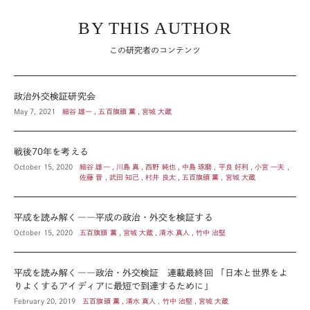
BY THIS AUTHOR
この研究者のコンテンツ
政治外交検証研究会
May 7, 2021
細谷 雄一 , 五百旗頭 薫 , 宮城 大蔵
戦後70年を考える
October 15, 2020
細谷 雄一 , 川島 真 , 西野 純也 , 中島 琢磨 , 平良 好利 , 小宮 一夫 ,
佐藤 晋 , 武田 知己 , 村井 良太 , 五百旗頭 薫 , 宮城 大蔵
平成を読み解く――平成の政治・外交を検証する
October 15, 2020
五百旗頭 薫 , 宮城 大蔵 , 清水 真人 , 竹中 治堅
平成を読み解く――政治・外交検証 連載最終回 「日本と世界をよ
りよくするアイディアに最短で到達するために」
February 20, 2019
五百旗頭 薫 , 清水 真人 , 竹中 治堅 , 宮城 大蔵