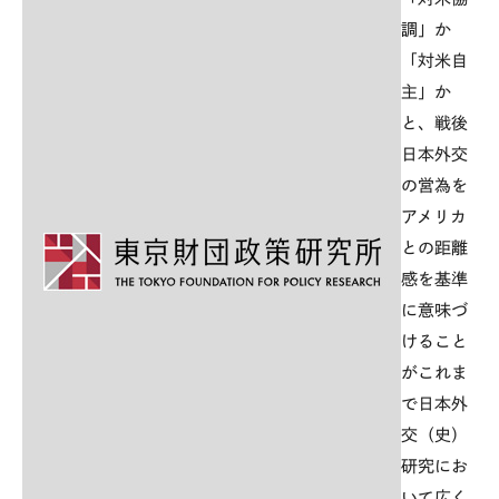
調」か
「対米自
主」か
と、戦後
日本外交
の営為を
アメリカ
との距離
感を基準
に意味づ
けること
がこれま
で日本外
交（史）
研究にお
いて広く