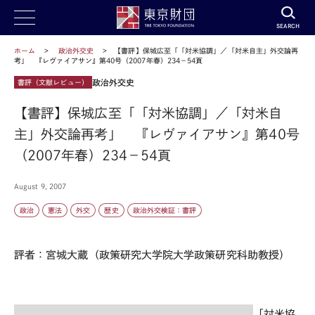
SEARCH
ホーム
政治外交史
【書評】保城広至「「対米協調」／「対米自主」外交論再
考」 『レヴァイアサン』第40号（2007年春）234－54頁
政治外交史
書評（文献レビュー）
【書評】保城広至「「対米協調」／「対米自
主」外交論再考」 『レヴァイアサン』第40号
（2007年春）234－54頁
August 9, 2007
政治
憲法
外交
歴史
政治外交検証：書評
評者：宮城大蔵（政策研究大学院大学政策研究科助教授）
「対米協