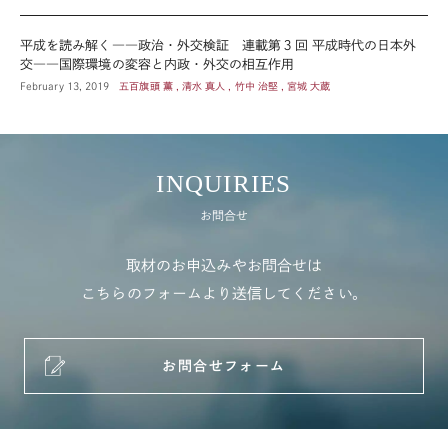
平成を読み解く――政治・外交検証 連載第３回 平成時代の日本外
交――国際環境の変容と内政・外交の相互作用
February 13, 2019
五百旗頭 薫 , 清水 真人 , 竹中 治堅 , 宮城 大蔵
INQUIRIES
お問合せ
取材のお申込みやお問合せは
こちらのフォームより送信してください。
お問合せフォーム