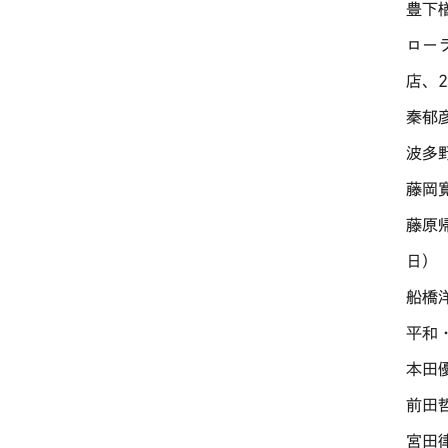
豊下
ロー
店、2
秦郁
波多
藤岡
藤原
日）
船橋
平和
本田
前田
宮田