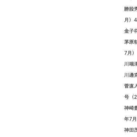
勝股
月）4
金子将
茅原
7月）
川端清
川邊
菅直
号（2
神崎
年7月
神田