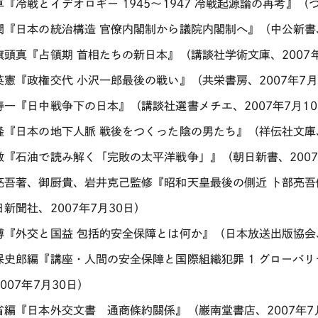
『冷戦とイデオロギー 1945～1947 冷戦起源論の再考』（つ
潤『日本の統治構造 官僚内閣制から議院内閣制へ』（中公新書、2
旗頭真『占領期 首相たちの新日本』（講談社学術文庫、2007年
英憲『政権交代 小沢一郎最後の戦い』（共栄書房、2007年7月
寿一『日中戦争下の日本』（講談社選書メチエ、2007年7月1
隆『日本の地下人脈 戦後をつくった陰の男たち』（祥伝社文庫、2
敏『石油で読み解く「完敗の太平洋戦争」』（朝日新書、2007
亮吾著、御厨貴、岩井克己監修『昭和天皇最後の側近 卜部亮吾侍
新聞社、2007年7月30日）
博『外交と国益 包括的安全保障とは何か』（日本放送出版協会、2
保史郎編『講座・人間の安全保障と国際組織犯罪 1 グローバ
007年7月30日）
省編『日本外交文書 通商條約關係』（巌南堂書店、2007年7