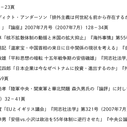
－23頁
ディクト・アンダーソン「排外主義は何世紀も前から存在する
」『論座』2007年7月号（2007年7月）128－34頁
卓「核不拡散体制の動揺と米国の拡大抑止」『海外事情』第55巻第
萌記「温家宝・中国首相の来日に日中関係の現状を考える」『自由』
政雄「平和思想の暗転 十五年戦争期の安倍磯雄」『同志社法学』第3
匡四郎「日本企業は今なぜベトナムに投資・進出するのか」『外交
69頁
尚孝「陸軍中央・関東軍と華北問題 森久男氏の「論評」に対して
）32－41頁
實「EUとイギリス議会」『同志社法学』第321号（2007年7月
男「安倍vs.小沢は政治を55年体制に逆行させた」『中央公論』2