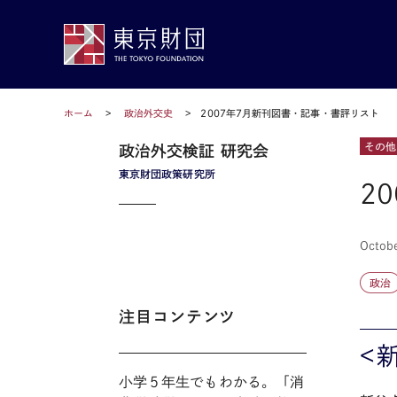
ホーム
政治外交史
2007年7月新刊図書・記事・書評リスト
その他
政治外交検証 研究会
東京財団政策研究所
2
Octobe
政治
注目コンテンツ
<
小学５年生でもわかる。「消