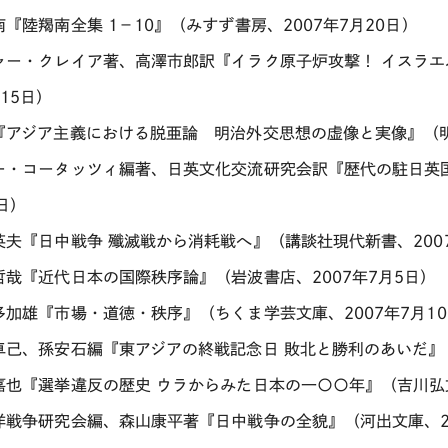
『陸羯南全集 1－10』（みすず書房、2007年7月20日）
ャー・クレイア著、高澤市郎訳『イラク原子炉攻撃！ イスラエ
15日）
『アジア主義における脱亜論 明治外交思想の虚像と実像』（明徳
ー・コータッツィ編著、日英文化交流研究会訳『歴代の駐日英国大使
日）
英夫『日中戦争 殲滅戦から消耗戦へ』（講談社現代新書、2007
哲哉『近代日本の国際秩序論』（岩波書店、2007年7月5日）
多加雄『市場・道徳・秩序』（ちくま学芸文庫、2007年7月1
卓己、孫安石編『東アジアの終戦記念日 敗北と勝利のあいだ』（
嘉也『選挙違反の歴史 ウラからみた日本の一〇〇年』（吉川弘文
洋戦争研究会編、森山康平著『日中戦争の全貌』（河出文庫、20