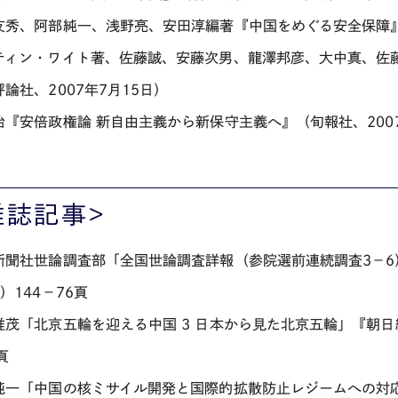
友秀、阿部純一、浅野亮、安田淳編著『中国をめぐる安全保障』（
ティン・ワイト著、佐藤誠、安藤次男、龍澤邦彦、大中真、佐
論社、2007年7月15日）
治『安倍政権論 新自由主義から新保守主義へ』（旬報社、2007
雑誌記事>
新聞社世論調査部「全国世論調査詳報（参院選前連続調査3－6）
）144－76頁
惟茂「北京五輪を迎える中国 3 日本から見た北京五輪」『朝日総
頁
純一「中国の核ミサイル開発と国際的拡散防止レジームへの対応」