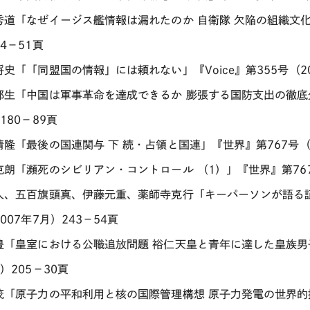
秀道「なぜイージス艦情報は漏れたのか 自衛隊 欠陥の組織文化」
4－51頁
史「「同盟国の情報」には頼れない」『Voice』第355号（20
郁生「中国は軍事革命を達成できるか 膨張する国防支出の徹底分
180－89頁
隆「最後の国連関与 下 続・占領と国連」『世界』第767号（20
克朗「瀕死のシビリアン・コントロール （1）」『世界』第767号
人、五百旗頭真、伊藤元重、薬師寺克行「キーパーソンが語る証言 
007年7月）243－54頁
豊「皇室における公職追放問題 裕仁天皇と青年に達した皇族男子
）205－30頁
茂「原子力の平和利用と核の国際管理構想 原子力発電の世界