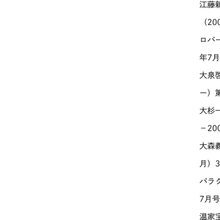
江藤
（20
ロバ
年7月
大泉
ー）第
大杉
－20
大森
月）3
バラ
7月号
温家