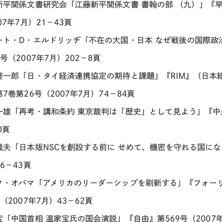
新平関係文書研究会「江藤新平関係文書 書翰の部 （九）」『
07年7月）21－43頁
ート・D・エルドリッヂ「不在の大国・日本 なぜ戦後の国際政
号（2007年7月）202－8頁
啓一郎「日・タイ経済連携協定の期待と課題」『RIM』（日本
7巻第26号（2007年7月）74－84頁
一雄「再考・講和条約 東京裁判は「歴史」として見よう」『中央公
0頁
義夫「日本版NSCを創設する前に せめて、機密を守れる国になれ
6－43頁
ク・オバマ「アメリカのリーダーシップを刷新する」『フォーリ
（2007年7月）43－62頁
宝「中国首相 温家宝氏の国会演説」『自由』第569号（2007年