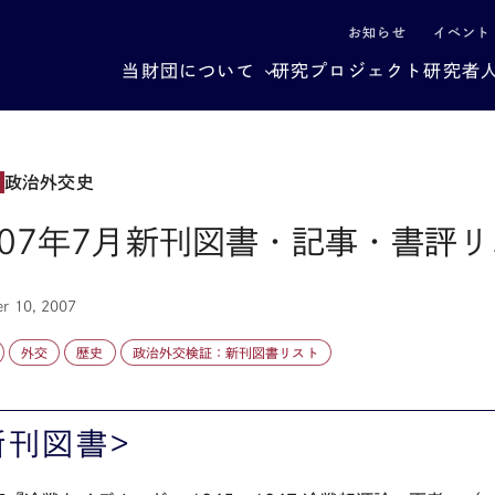
による社会構造転換
お知らせ
イベント
当財団について
研究プロジェクト
研究者
政治外交史
007年7月新刊図書・記事・書評
r 10, 2007
外交
歴史
政治外交検証：新刊図書リスト
新刊図書>