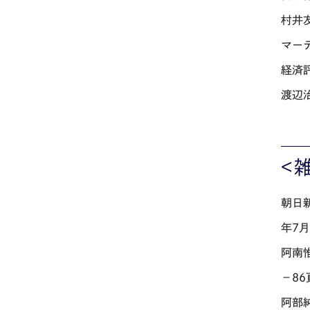
村井
マー
経済評
渡辺
<
朝日
年7月
阿南
－86
阿部