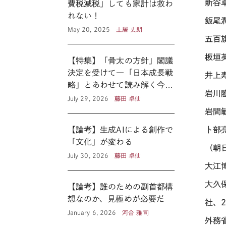
新谷卓
費税減税」しても家計は救わ
れない！
飯尾
May 20, 2025
土居 丈朗
五百
板垣
【特集】「骨太の方針」閣議
決定を受けて―「日本成長戦
井上
略」とあわせて読み解く今後
岩川
の医療政策―
July 29, 2026
藤田 卓仙
岩間
【論考】生成AIによる創作で
卜部
「文化」が変わる
（朝日
July 30, 2026
藤田 卓仙
大江
大久
【論考】誰のための副首都構
想なのか、見極めが必要だ
社、2
January 6, 2026
河合 雅司
外務