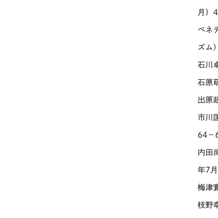
月）4
ベネ
ズム）
石川
石原
出原
市川
64－
内田
年7月
梅津
枝野幸