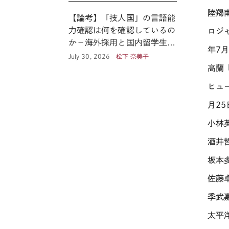
陸羯南
【論考】「技人国」の言語能
力確認は何を確認しているの
ロジ
か－海外採用と国内留学生の
年7月
あいだ
July 30, 2026
松下 奈美子
高蘭
ヒュ
月25
小林
酒井
坂本
佐藤
季武
太平