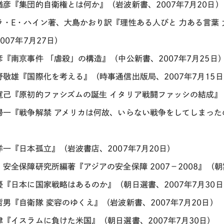
楢彦『集団的自衛権とは何か』（岩波新書、2007年7月20日）
ラ・E・ハイン著、大島かおり訳『理性ある人びと 力ある言葉
007年7月27日）
彦『南京事件 「虐殺」の構造』（中公新書、2007年7月25日
野敬雄『国際化を考える』（時事通信出版局、2007年7月15日
寛己『原初的ファシズムの誕生 イタリア戦闘ファッシの結成』（
帰一『戦争解禁 アメリカは何故、いらない戦争をしてしまったの
洋一『日本孤立』（岩波書店、2007年7月20日）
・安全保障研究所編著『アジアの安全保障 2007－2008』（朝
優『日本に国家戦略はあるのか』（朝日選書、2007年7月30日
哲男『自衛隊 変容のゆくえ』（岩波新書、2007年7月20日）
律『イスラムに負けた米国』（朝日選書、2007年7月30日）