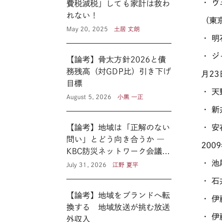
・ 
費税減税」しても家計は救わ
れない！
（東京
May 20, 2025
土居 丈朗
・ 
・ 
【論考】骨太方針2026と債
務残高（対GDP比）引き下げ
月23
目標
・ 
August 5, 2026
小黒 一正
・ 
【論考】地域は「正解のない
・ 
問い」とどう向き合うか ―
200
KBC防災ネットワーク会議に
見る新たな公共性 ―
・ 
July 31, 2026
江野 夏平
・ 
【論考】地域をブランドへ転
・ 
換する 地域放送が挑む放送
・ 
外収入