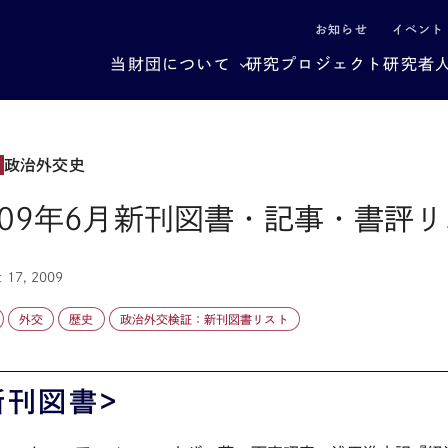
による社会構造転換
お知らせ
イベント
当財団について
研究プロジェクト
研究者
政治外交史
009年6月新刊図書・記事・書評
t 17, 2009
外交
歴史
政治外交検証：新刊図書リスト
新刊図書>