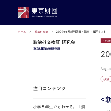
ホーム
政治外交史
2009年6月新刊図書・記事・書評リスト
その他
政治外交検証 研究会
東京財団政策研究所
2
Augus
政治
注目コンテンツ
<
小学５年生でもわかる。「消