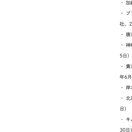
・ 
・ 
社、2
・ 
・ 
5日
・ 
年6月
・ 
・ 
日）
・ 
30日