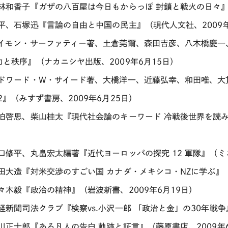
小林和香子『ガザの八百屋は今日もからっぽ 封鎖と戦火の日々』（
胡平、石塚迅『言論の自由と中国の民主』（現代人文社、2009
サイモン・サーファティー著、土倉莞爾、森田吉彦、八木橋慶一
力と秩序』（ナカニシヤ出版、2009年6月15日）
エドワード・W・サイード著、大橋洋一、近藤弘幸、和田唯、
2』（みすず書房、2009年6月25日）
佐伯啓思、柴山桂太『現代社会論のキーワード 冷戦後世界を読み
阪口修平、丸畠宏太編著『近代ヨーロッパの探究 12 軍隊』（ミネ
櫻田大造『対米交渉のすごい国 カナダ・メキシコ・NZに学ぶ』（
佐々木毅『政治の精神』（岩波新書、2009年6月19日）
産経新聞司法クラブ『検察vs.小沢一郎 「政治と金」の30年戦争
塩川正十郎『ある凡人の告白 軌跡と証言』（藤原書店、2009年