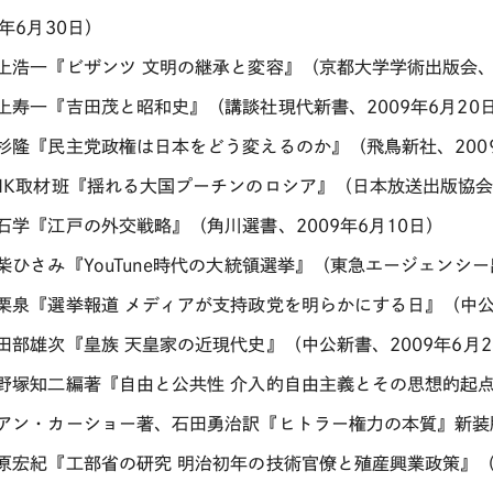
9年6月30日）
井上浩一『ビザンツ 文明の継承と変容』（京都大学学術出版会、2
井上寿一『吉田茂と昭和史』（講談社現代新書、2009年6月20
上杉隆『民主党政権は日本をどう変えるのか』（飛鳥新社、2009
NHK取材班『揺れる大国プーチンのロシア』（日本放送出版協会、
大石学『江戸の外交戦略』（角川選書、2009年6月10日）
柴ひさみ『YouTune時代の大統領選挙』（東急エージェンシー出
小栗泉『選挙報道 メディアが支持政党を明らかにする日』（中公新
小田部雄次『皇族 天皇家の近現代史』（中公新書、2009年6月2
小野塚知二編著『自由と公共性 介入的自由主義とその思想的起点
イアン・カーショー著、石田勇治訳『ヒトラー権力の本質』新装版
柏原宏紀『工部省の研究 明治初年の技術官僚と殖産興業政策』（