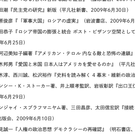
塩田潮『民主党の研究』新版（平凡社新書、2009年6月30日）
塩原俊彦『「軍事大国」ロシアの虚実』（岩波書店、2009年6月
志田恭子『ロシア帝国の膨張と統合 ポスト・ビザンツ空間とし
9年6月25日）
下河辺美知子編著『アメリカン・テロル 内なる敵と恐怖の連鎖』（
鈴木邦男『愛国と米国 日本人はアメリカを愛せるのか』（平凡社新
鈴木淳、西川誠、松沢裕作『史料を読み解く 4 幕末・維新の政治
ナンシー・K・ストーカー著、井上順孝監訳、岩坂彰訳『出口王
9年6月29日）
サンジャイ・スブラフマニヤム著、三田昌彦、太田信宏訳『接続
版会、2009年6月10日）
鷲見誠一『人権の政治思想 デモクラシーの再確認』（明石書店、2