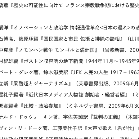
高橋薫『歴史の可能性に向けて フランス宗教戦争期における歴史
高橋洋『イノベーションと政治学 情報通信革命<日本の遅れ>の政
立石博高、篠原琢編『国民国家と市民 包摂と排除の諸相』（山川出
田中克彦『ノモンハン戦争 モンゴルと満洲国』（岩波新書、200
村紀雄編『ポストン収容所の地下新聞 1944年11月～1945年
バート・ダレク著、鈴木淑美訳『JFK 未完の人生 1917－196
陳立新『梁啓超とジャーナリズム』（芙蓉書房出版、2009年6月
土屋礼子編著『近代日本メディア人物誌 創始者・経営者編』（ミネ
坪郷實編著『比較・政治参加』（ミネルヴァ書房、2009年6月3
ロナルド・ドゥウォーキン著、宇佐美誠訳『裁判の正義』（木鐸社
ケヴィン・M・ドーク著、工藤美代子訳『大声で歌え「君が代」を』