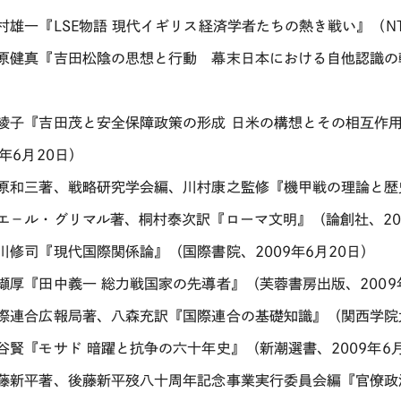
木村雄一『LSE物語 現代イギリス経済学者たちの熱き戦い』（NT
桐原健真『吉田松陰の思想と行動 幕末日本における自他認識の転
楠綾子『吉田茂と安全保障政策の形成 日米の構想とその相互作用 
9年6月20日）
葛原和三著、戦略研究学会編、川村康之監修『機甲戦の理論と歴史
ピエ－ル・グリマル著、桐村泰次訳『ローマ文明』（論創社、200
黒川修司『現代国際関係論』（国際書院、2009年6月20日）
纐纈厚『田中義一 総力戦国家の先導者』（芙蓉書房出版、2009
国際連合広報局著、八森充訳『国際連合の基礎知識』（関西学院大
小谷賢『モサド 暗躍と抗争の六十年史』（新潮選書、2009年6月
後藤新平著、後藤新平歿八十周年記念事業実行委員会編『官僚政治