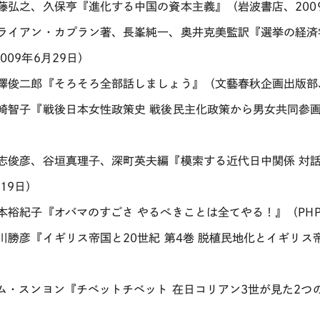
加藤弘之、久保亨『進化する中国の資本主義』（岩波書店、200
ブライアン・カプラン著、長峯純一、奥井克美監訳『選挙の経済
009年6月29日）
唐澤俊二郎『そろそろ全部話しましょう』（文藝春秋企画出版部、
神崎智子『戦後日本女性政策史 戦後民主化政策から男女共同参画
）
貴志俊彦、谷垣真理子、深町英夫編『模索する近代日中関係 対話
19日）
岸本裕紀子『オバマのすごさ やるべきことは全てやる！』（PHP
北川勝彦『イギリス帝国と20世紀 第4巻 脱植民地化とイギリス帝
キム・スンヨン『チベットチベット 在日コリアン3世が見た2つ
）