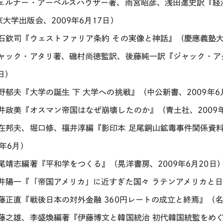
ヴェルナー・アーベルスハウザー著、雨宮昭彦、浅田進史訳『経
大学出版会、2009年6月17日）
明石欽司『ウェストファリア条約 その実像と神話』（慶應義塾大学
ジャック・アタリ著、磯村尚徳監訳、後藤純一訳『ジャック・アタ
日）
天野郁夫『大学の誕生 下 大学への挑戦』（中公新書、2009年6
新井政美『オスマン帝国はなぜ崩壊したのか』（青土社、2009年
安在邦夫、堀口修、福井淳編『影印本 足尾銅山鉱毒事件関係資料
9年6月）
池尾靖志編著『平和学をつくる』（晃洋書房、2009年6月20日
石井陽一『「帝国アメリカ」に近すぎた国々 ラテンアメリカと日
伊藤正直『戦後日本の対外金融 360円レートの成立と終焉』（名
伊藤之雄、李盛煥編著『伊藤博文と韓国統治 初代韓国統監をめ