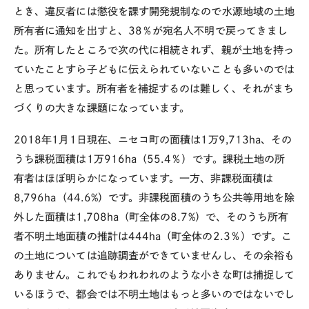
とき、違反者には懲役を課す開発規制なので水源地域の土地
所有者に通知を出すと、38％が宛名人不明で戻ってきまし
た。所有したところで次の代に相続されず、親が土地を持っ
ていたことすら子どもに伝えられていないことも多いのでは
と思っています。所有者を補捉するのは難しく、それがまち
づくりの大きな課題になっています。
2018年1月1日現在、ニセコ町の面積は1万9,713ha、その
うち課税面積は1万916ha（55.4％）です。課税土地の所
有者はほぼ明らかになっています。一方、非課税面積は
8,796ha（44.6%）です。非課税面積のうち公共等用地を除
外した面積は1,708ha（町全体の8.7%）で、そのうち所有
者不明土地面積の推計は444ha（町全体の2.3％）です。こ
の土地については追跡調査ができていませんし、その余裕も
ありません。これでもわれわれのような小さな町は捕捉して
いるほうで、都会では不明土地はもっと多いのではないでし