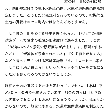
本条例、景観条例に加
え、罰則規定付きの地下水保全条例、水道水源保護条例を制
定しました。こうした開発規制を行っているので、投機的な
土地の買収はニセコ町内ではほとんどありません。
ニセコ町の土地をめぐる歴史を振り返ると、1972年の列島
改造ブームで農家の離農が加速度的に進みました。そこに
1986年のバブル景気で原野商法が始まります。原野や山林
などを、「新幹線が予定されている」「必ず値上がりする」
などと言って売りつける不動産詐欺です。「コーヒー1杯で
ニセコに土地が買える」といったキャッチコピーをご覧にな
った方もおられるのではないでしょうか。
現在も土地の値段はそれほど変わっていません。山林は1平
米80～100円で売買されています。都会の方々は「とりあ
えず買っておこう」とお思いになるのでしょうが、税金もか
からないので、放置化される。水道水源保護条例を制定した