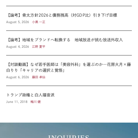
【論考】骨太方針2026と債務残高（対GDP比）引き下げ目標
August 5, 2026
小黒 一正
【論考】地域をブランドへ転換する 地域放送が挑む放送外収入
August 4, 2026
江野 夏平
【対談動画】なぜ若手医師は「美容外科」を選ぶのか―花房火月×藤
白りり「キャリアの選択と覚悟」
August 6, 2026
藤田 卓仙
トランプ政権と白人福音派
June 11, 2018
梅川 健
INQUIRIES