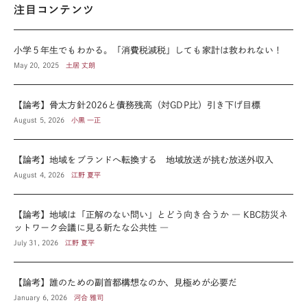
注目コンテンツ
小学５年生でもわかる。「消費税減税」しても家計は救われない！
May 20, 2025
土居 丈朗
【論考】骨太方針2026と債務残高（対GDP比）引き下げ目標
August 5, 2026
小黒 一正
【論考】地域をブランドへ転換する 地域放送が挑む放送外収入
August 4, 2026
江野 夏平
【論考】地域は「正解のない問い」とどう向き合うか ― KBC防災ネ
ットワーク会議に見る新たな公共性 ―
July 31, 2026
江野 夏平
【論考】誰のための副首都構想なのか、見極めが必要だ
January 6, 2026
河合 雅司