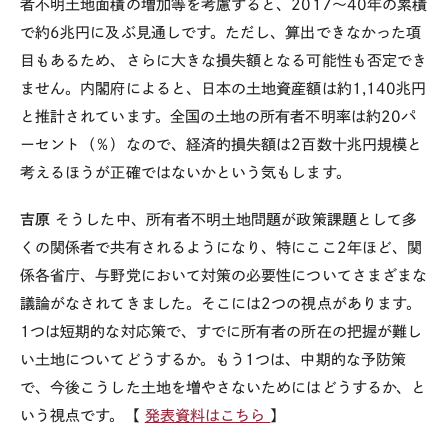
者不明土地面積の増加等を考慮すると、2017～40年の累積
で約6兆円に及ぶ見通しです。ただし、算出できなかった項
目もあるため、さらに大きな損失額となる可能性も否定でき
ません。内閣府によると、日本の土地資産額は約1,140兆円
と推計されています。全国の土地の所有者不明率は約20パ
ーセント（％）なので、経済的損失額は2百数十兆円規模と
考えるほうが正確ではないかという気もします。
吉原
そうした中、所有者不明土地問題が政策課題として多
くの関係者で共有されるようになり、特にここ2年ほど、関
係各省庁、与野党において対策の必要性についてさまざまな
議論がなされてきました。そこには2つの視点があります。
1つは短期的な対応策で、すでに所有者の所在の把握が難し
い土地についてどうするか。もう1つは、中期的な予防策
で、今後こうした土地を増やさないためにはどうするか、と
いう視点です。【
発表資料はこちら
】