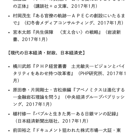
の正体』（講談社＋α文庫、2017年1月）
村岡茂生『ある官僚の軌跡―ＡＰＥＣの創設にいたるま
で』（幻冬舎メディアコンサルティング、2017年1月）
宮本太郎『共生保障 〈支え合い〉の戦略』（岩波新
書、2017年1月）
【現代の日本経済・財政、日本経済史】
橘川武郎『ＰＨＰ経営叢書 土光敏夫―ビジョンとバイ
タリティをあわせ持つ改革者』（PHP研究所、2017年1
月）
原田泰・片岡剛士・吉松崇編『アベノミクスは進化する
―金融岩石理論を問う』（中央経済グループパブリッシ
ング、2017年1月）
植村修一『バブルと生きた男―ある日銀マンの記録』
（日本経済新聞出版社、2017年1月）
前田裕之『ドキュメント狙われた株式市場―大証・東