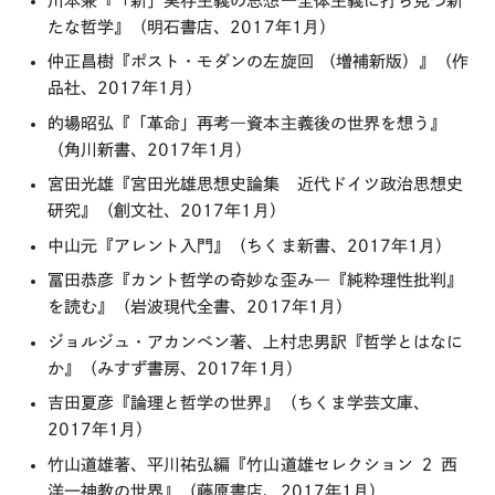
川本兼『「新」実存主義の思想―全体主義に打ち克つ新
たな哲学』（明石書店、2017年1月）
仲正昌樹『ポスト・モダンの左旋回 （増補新版）』（作
品社、2017年1月）
的場昭弘『「革命」再考―資本主義後の世界を想う』
（角川新書、2017年1月）
宮田光雄『宮田光雄思想史論集 近代ドイツ政治思想史
研究』（創文社、2017年1月）
中山元『アレント入門』（ちくま新書、2017年1月）
冨田恭彦『カント哲学の奇妙な歪み―『純粋理性批判』
を読む』（岩波現代全書、2017年1月）
ジョルジュ・アカンベン著、上村忠男訳『哲学とはなに
か』（みすず書房、2017年1月）
吉田夏彦『論理と哲学の世界』（ちくま学芸文庫、
2017年1月）
竹山道雄著、平川祐弘編『竹山道雄セレクション ２ 西
洋一神教の世界』（藤原書店、2017年1月）