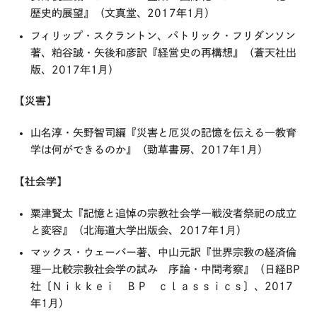
歴史的展望』（文真堂、2017年1月）
フィリップ・スクラントン、パトリック・フリダンソン
著、粕谷誠・矢後和彦訳『経営史の再構想』（蒼天社出
版、2017年1月）
【災害】
山名淳・矢野智司編『災害と厄災の記憶を伝える―教育
学は何ができるのか』（勁草書房、2017年1月）
【社会学】
粟津賢太『記憶と追悼の宗教社会学―戦没者祭祀の成立
と変容』（北海道大学出版会、2017年1月）
マックス・ウェーバー著、中山元訳『世界宗教の経済倫
理―比較宗教社会学の試み 序論・中間考察』（日経BP
社〔Ｎｉｋｋｅｉ ＢＰ ｃｌａｓｓｉｃｓ〕、2017
年1月）