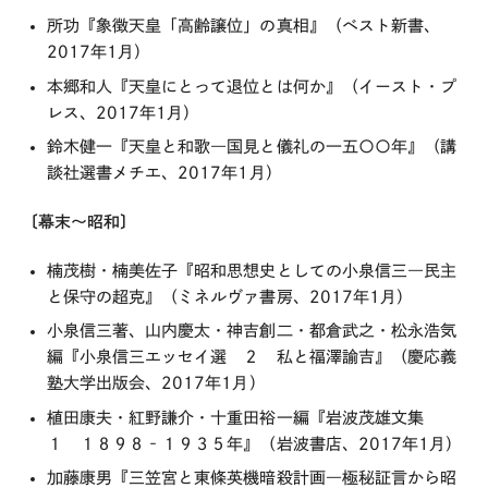
所功『象徴天皇「高齢譲位」の真相』（ベスト新書、
2017年1月）
本郷和人『天皇にとって退位とは何か』（イースト・プ
レス、2017年1月）
鈴木健一『天皇と和歌―国見と儀礼の一五〇〇年』（講
談社選書メチエ、2017年1月）
〔幕末～昭和〕
楠茂樹・楠美佐子『昭和思想史としての小泉信三―民主
と保守の超克』（ミネルヴァ書房、2017年1月）
小泉信三著、山内慶太・神吉創二・都倉武之・松永浩気
編『小泉信三エッセイ選 ２ 私と福澤諭吉』（慶応義
塾大学出版会、2017年1月）
植田康夫・紅野謙介・十重田裕一編『岩波茂雄文集
１ １８９８‐１９３５年』（岩波書店、2017年1月）
加藤康男『三笠宮と東條英機暗殺計画―極秘証言から昭