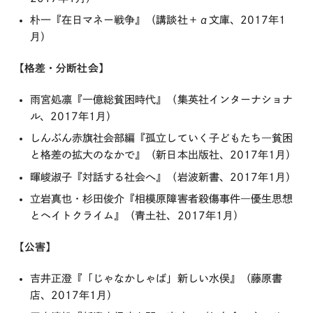
朴一『在日マネー戦争』（講談社＋α文庫、2017年1
月）
【格差・分断社会】
雨宮処凛『一億総貧困時代』（集英社インターナショナ
ル、2017年1月）
しんぶん赤旗社会部編『孤立していく子どもたち―貧困
と格差の拡大のなかで』（新日本出版社、2017年1月）
暉峻淑子『対話する社会へ』（岩波新書、2017年1月）
立岩真也・杉田俊介『相模原障害者殺傷事件―優生思想
とヘイトクライム』（青土社、2017年1月）
【公害】
吉井正澄『「じゃなかしゃば」新しい水俣』（藤原書
店、2017年1月）