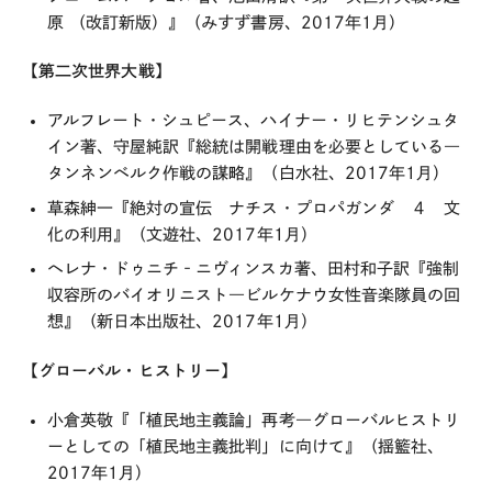
原 （改訂新版）』（みすず書房、2017年1月）
【第二次世界大戦】
アルフレート・シュピース、ハイナー・リヒテンシュタ
イン著、守屋純訳『総統は開戦理由を必要としている―
タンネンベルク作戦の謀略』（白水社、2017年1月）
草森紳一『絶対の宣伝 ナチス・プロパガンダ ４ 文
化の利用』（文遊社、2017年1月）
ヘレナ・ドゥニチ‐ニヴィンスカ著、田村和子訳『強制
収容所のバイオリニスト―ビルケナウ女性音楽隊員の回
想』（新日本出版社、2017年1月）
【グローバル・ヒストリー】
小倉英敬『「植民地主義論」再考―グローバルヒストリ
ーとしての「植民地主義批判」に向けて』（揺籃社、
2017年1月）