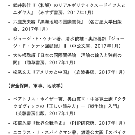
武井彩佳『〈和解〉のリアルポリティクス―ドイツ人と
ユダヤ人』（みすず書房、2017年1月）
六鹿茂夫編『黒海地域の国際関係』（名古屋大学出版
会、2017年1月）
ジョージ・F・ケナン著、清水俊雄・奥畑稔訳『ジョー
ジ・Ｆ・ケナン回顧録』Ⅱ（中公文庫、2017年1月）
大矢根聡編『日本の国際関係論 理論の輸入と独創の
間』（勁草書房、2017年1月）
松尾文夫『アメリカと中国』（岩波書店、2017年1月）
【安全保障、軍事、地政学】
ベアトリス・ホイザー著、奥山真司・中谷寛士訳『クラ
ウゼヴィッツの「正しい読み方」―『戦争論』入門』
（芙蓉書房出版、2017年1月）
柘植久慶『世界全戦争史』（PHP研究所、2017年1月）
ニコラス・Ｊ・スパイクマン著、渡邉公太訳『スパイク