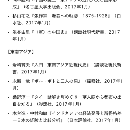
成』（名古屋大学出版会、2017年1月）
杉山祐之『張作霖 爆殺への軌跡 1875-1928』（白
水社、2017年1月）
渋谷由里『〈軍〉の中国史』（講談社現代新書、2017
年1月）
【東南アジア】
岩崎育夫『入門 東南アジア近現代史』（講談社現代新
書、2017年1月）
永瀬一哉『ポル・ポトと三人の男』（揺籃社、2017年1
月）
桑野淳一『タイ 謎解き町めぐり―華人廟から都市の出
自を知る』（彩流社、2017年1月）
本台進・中村和敏『インドネシアの経済発展と所得格差
―日本の経験と比較分析』（日本評論社、2017年1月）