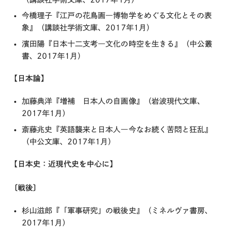
今橋理子『江戸の花鳥画―博物学をめぐる文化とその表
象』（講談社学術文庫、2017年1月）
濱田陽『日本十二支考―文化の時空を生きる』（中公叢
書、2017年1月）
【日本論】
加藤典洋『増補 日本人の自画像』（岩波現代文庫、
2017年1月）
斎藤兆史『英語襲来と日本人―今なお続く苦悶と狂乱』
（中公文庫、2017年1月）
【日本史：近現代史を中心に】
〔戦後〕
杉山滋郎『「軍事研究」の戦後史』（ミネルヴァ書房、
2017年1月）