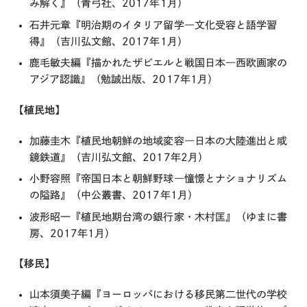
み解く』（青弓社、2017年1月）
石井元章『明治期のイタリア留学―文化受容と語学習
得』（吉川弘文館、2017年1月）
鹿毛敏夫編『描かれたザビエルと戦国日本―西欧画家の
アジア認識』（勉誠出版、2017年1月）
【植民地】
加藤圭木『植民地朝鮮の地域変容―日本の大陸進出と咸
鏡鉄道』（吉川弘文館、2017年2月）
小野容照『帝国日本と朝鮮野球―憧憬とナショナリズム
の隘路』（中公叢書、2017年1月）
波形昭一『植民地期台湾の銀行家・木村匡』（ゆまに書
房、2017年1月）
【移民】
山本須美子編『ヨーロッパにおける移民第二世代の学校