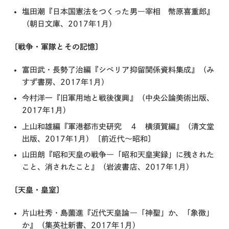
塩田潮『日本国憲法をつくった男―宰相 幣原喜重郎』
（朝日文庫、2017年1月）
〔戦争・軍隊とその記憶〕
富田武・長勢了治編『シベリア抑留関係資料集成』（み
すず書房、2017年1月）
今村洋一『旧軍用地と戦後復興』（中央公論美術出版、
2017年1月）
上山和雄編『軍港都市史研究 ４ 横須賀編』（清文堂
出版、2017年1月）〔前近代～昭和〕
山田朗『昭和天皇の戦争―「昭和天皇実録」に残された
こと、消されたこと』（岩波書店、2017年1月）
〔天皇・皇室〕
片山杜秀・島薗進『近代天皇論―「神聖」か、「象徴」
か』（集英社新書、2017年1月）