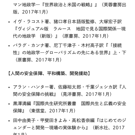
マン地政学―『世界政治と米国の戦略』』（芙蓉書房出
版、2017年1月）
イヴ・ラコスト著、猪口孝日本語版監修、大塚宏子訳
『ヴィジュアル版 ラルース 地図で見る国際関係―現
代の地政学 （新版）』（原書房、2017年1月）
バラグ・カンナ著、尼丁千津子・木村高子訳『「接続
性」の地政学―グローバリズムの先にある世界』上・下
（原書房、2017年1月）
【人間の安全保障、平和構築、開発援助】
アラン・ハンター著、佐藤裕太郎・千葉ジェシカ訳『人
間の安全保障の挑戦』（晃洋書房、2017年1月）
黒澤満編『国際共生研究所叢書 国際共生と広義の安全
保障』（東信堂、2017年1月）
田中由美子・甲斐田きよみ・高松香奈編『はじめてのジ
ェンダーと開発―現場の実体験から』（新水社、2017
年1月）