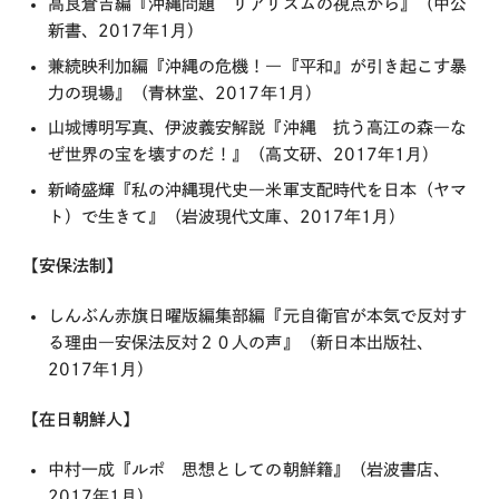
高良倉吉編『沖縄問題 リアリズムの視点から』（中公
新書、2017年1月）
兼続映利加編『沖縄の危機！―『平和』が引き起こす暴
力の現場』（青林堂、2017年1月）
山城博明写真、伊波義安解説『沖縄 抗う高江の森―な
ぜ世界の宝を壊すのだ！』（高文研、2017年1月）
新崎盛輝『私の沖縄現代史―米軍支配時代を日本（ヤマ
ト）で生きて』（岩波現代文庫、2017年1月）
【安保法制】
しんぶん赤旗日曜版編集部編『元自衛官が本気で反対す
る理由―安保法反対２０人の声』（新日本出版社、
2017年1月）
【在日朝鮮人】
中村一成『ルポ 思想としての朝鮮籍』（岩波書店、
2017年1月）