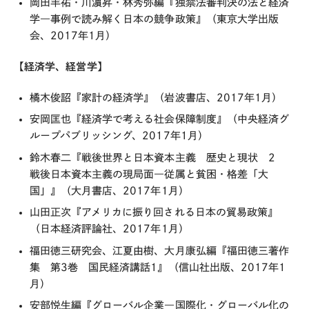
岡田羊祐・川濵昇・林秀弥編『独禁法審判決の法と経済
学―事例で読み解く日本の競争政策』（東京大学出版
会、2017年1月）
【経済学、経営学】
橘木俊詔『家計の経済学』（岩波書店、2017年1月）
安岡匡也『経済学で考える社会保障制度』（中央経済グ
ループパブリッシング、2017年1月）
鈴木春二『戦後世界と日本資本主義 歴史と現状 2
戦後日本資本主義の現局面―従属と貧困・格差「大
国」』（大月書店、2017年1月）
山田正次『アメリカに振り回される日本の貿易政策』
（日本経済評論社、2017年1月）
福田徳三研究会、江夏由樹、大月康弘編『福田徳三著作
集 第3巻 国民経済講話1』（信山社出版、2017年1
月）
安部悦生編『グローバル企業―国際化・グローバル化の