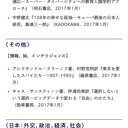
適応―スーパー・ダイバーシティへの教育人類学的アプ
ローチ』（明石書店、2017年1月）
中野健太『108年の幸せな孤独―キューバ最後の日本人
移民、島津三一郎』（KADOKAWA、2017年1月）
〈その他〉
【情報、知、インテリジェンス】
アレクサンドル・クラーノフ著、村野克明訳『東京を愛
したスパイたち―1907-1985』（藤原書店、2017年1
月）
キャス・サンスティーン著、伊達尚美訳『選択しないと
いう選択―ビッグデータで変わる「自由」のかたち』
（勁草書房、2017年1月）
〈日本：外交、政治、経済、社会〉