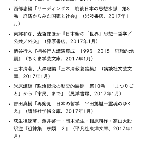
西部忠編『リーディングス 戦後日本の思想水脈 第8
巻 経済からみた国家と社会』（岩波書店、2017年1
月）
東郷和彦、森哲郎ほか『日本発の「世界」思想―哲学／
公共／外交』（藤原書店、2017年1月）
柄谷行人『柄谷行人講演集成 1995‐2015 思想的地
震』（ちくま学芸文庫、2017年1月）
三木清著、大澤聡編『三木清教養論集』（講談社文芸文
庫、2017年1月）
米原謙編『政治概念の歴史的展開 第10巻 「まつりご
と」から「市民」まで』（晃洋書房、2017年1月）
吉田真樹『再発見 日本の哲学 平田篤胤―霊魂のゆく
え』（講談社学術文庫、2017年1月）
荻生徂徠著、澤井啓一・岡本光生・相原耕作・高山大毅
訳注『徂徠集 序類 ２』（平凡社東洋文庫、2017年1
月）