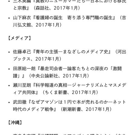
三木英編『異教のニューカマーたち―日本における移民
と宗教』（森話社、2017年1月）
山下麻衣『看護婦の誕生 寄り添う専門職の誕生』（吉
川弘文館、2017年1月）
【メディア】
佐藤卓己『青年の主張―まなざしのメディア史』（河出
ブックス、2017年1月）
田原総一朗『暴走司会者―論客たちとの深夜の「激闘
譜」』（中央公論新社、2017年1月）
瀬川至朗『科学報道の真相―ジャーナリズムとマスメデ
ィア共同体』（ちくま新書、2017年1月）
武田徹『なぜアマゾンは１円で本が売れるのか―ネット
時代のメディア戦争』（新潮新書、2017年1月）
【沖縄】