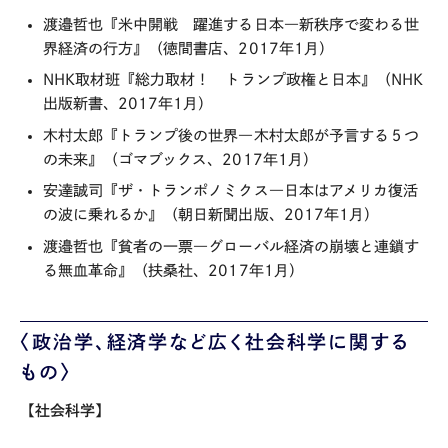
渡邉哲也『米中開戦 躍進する日本―新秩序で変わる世
界経済の行方』（徳間書店、2017年1月）
NHK取材班『総力取材！ トランプ政権と日本』（NHK
出版新書、2017年1月）
木村太郎『トランプ後の世界―木村太郎が予言する５つ
の未来』（ゴマブックス、2017年1月）
安達誠司『ザ・トランポノミクス―日本はアメリカ復活
の波に乗れるか』（朝日新聞出版、2017年1月）
渡邉哲也『貧者の一票―グローバル経済の崩壊と連鎖す
る無血革命』（扶桑社、2017年1月）
〈政治学、経済学など広く社会科学に関する
もの〉
【社会科学】