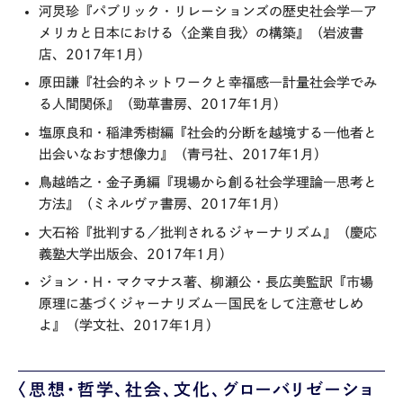
河炅珍『パブリック・リレーションズの歴史社会学―ア
メリカと日本における〈企業自我〉の構築』（岩波書
店、2017年1月）
原田謙『社会的ネットワークと幸福感―計量社会学でみ
る人間関係』（勁草書房、2017年1月）
塩原良和・稲津秀樹編『社会的分断を越境する―他者と
出会いなおす想像力』（青弓社、2017年1月）
鳥越皓之・金子勇編『現場から創る社会学理論―思考と
方法』（ミネルヴァ書房、2017年1月）
大石裕『批判する／批判されるジャーナリズム』（慶応
義塾大学出版会、2017年1月）
ジョン・H・マクマナス著、柳瀬公・長広美監訳『市場
原理に基づくジャーナリズム―国民をして注意せしめ
よ』（学文社、2017年1月）
〈思想・哲学、社会、文化、グローバリゼーショ