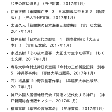
和史の謎に迫る』（PHP新書、2017年1月）
伊藤正徳『軍閥興亡史 3 日本開戦に至るまで （新装
版）』（光人社NF文庫、2017年1月）
太田久元『戦間期の日本海軍と統帥権』（吉川弘文館、
2017年1月）
櫻井良樹『日本近代の歴史 4 国際化時代「大正日
本」 』（吉川弘文館、2017年1月）
家近良樹『その後の慶喜―大正まで生きた将軍』（ちく
ま文庫、2017年1月）
専修大学今村法律研究室編『今村力三郎訴訟記録 別巻
5 神兵隊事件』（専修大学出版局、2017年1月）
石井裕晶編『中野武営著作集』（早稲田大学出版部、
2017年1月）
神戸外国人居留地研究会『開港と近代化する神戸』（神
戸新聞総合出版センター、2017年1月）
楠家重敏『幕末の言語革命』（晃洋書房、2017年1月）