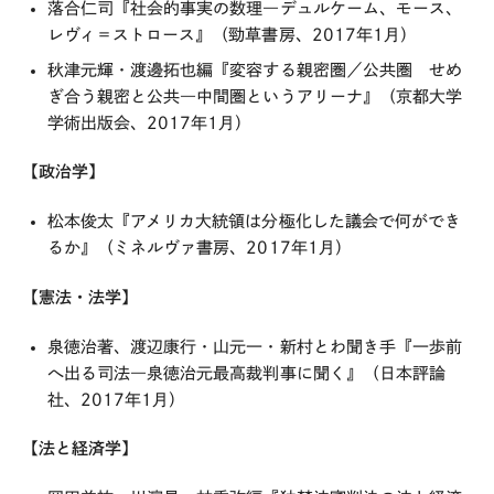
落合仁司『社会的事実の数理―デュルケーム、モース、
レヴィ＝ストロース』（勁草書房、2017年1月）
秋津元輝・渡邊拓也編『変容する親密圏／公共圏 せめ
ぎ合う親密と公共―中間圏というアリーナ』（京都大学
学術出版会、2017年1月）
【政治学】
松本俊太『アメリカ大統領は分極化した議会で何ができ
るか』（ミネルヴァ書房、2017年1月）
【憲法・法学】
泉徳治著、渡辺康行・山元一・新村とわ聞き手『一歩前
へ出る司法―泉徳治元最高裁判事に聞く』（日本評論
社、2017年1月）
【法と経済学】