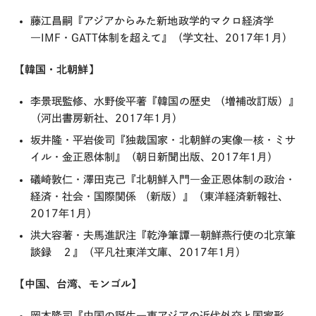
藤江昌嗣『アジアからみた新地政学的マクロ経済学
―IMF・GATT体制を超えて』（学文社、2017年1月）
【韓国・北朝鮮】
李景珉監修、水野俊平著『韓国の歴史 （増補改訂版）』
（河出書房新社、2017年1月）
坂井隆・平岩俊司『独裁国家・北朝鮮の実像―核・ミサ
イル・金正恩体制』（朝日新聞出版、2017年1月）
礒崎敦仁・澤田克己『北朝鮮入門―金正恩体制の政治・
経済・社会・国際関係 （新版）』（東洋経済新報社、
2017年1月）
洪大容著・夫馬進訳注『乾浄筆譚―朝鮮燕行使の北京筆
談録 ２』（平凡社東洋文庫、2017年1月）
【中国、台湾、モンゴル】
岡本隆司『中国の誕生―東アジアの近代外交と国家形