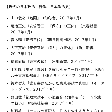
【現代の日本政治・行政、日本政治史】
山口敬之『暗闘』（幻冬舎、2017年1月）
菊池正史『安倍晋三 「保守」の正体』（文春新書、
2017年1月）
青木理『安倍三代』（朝日新聞出版、2017年1月）
大下英治『安倍官邸「権力」の正体』（角川新書、
2017年1月）
猪瀬直樹『東京の敵』（角川新書、2017年1月）
上杉隆『誰が「都政」を殺したか？―特別対談 小池百
合子東京都知事』（SBクリエイティブ、2017年1月）
鈴木哲夫『誰も書けなかった東京都政の真実』（イース
ト・プレス、2017年1月）
野田数『都政大改革―小池百合子知事＆「チーム小池」
の戦い』（扶桑社新書、2017年1月）
加藤紘一『テロルの真犯人―日本を変えようとするもの