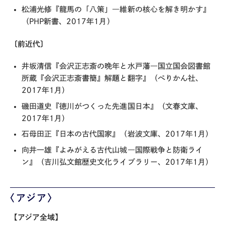
松浦光修『龍馬の「八策」―維新の核心を解き明かす』
（PHP新書、2017年1月）
〔前近代〕
井坂清信『会沢正志斎の晩年と水戸藩―国立国会図書館
所蔵『会沢正志斎書簡』解題と翻字』（ぺりかん社、
2017年1月）
磯田道史『徳川がつくった先進国日本』（文春文庫、
2017年1月）
石母田正『日本の古代国家』（岩波文庫、2017年1月）
向井一雄『よみがえる古代山城―国際戦争と防衛ライ
ン』（吉川弘文館歴史文化ライブラリー、2017年1月）
〈アジア〉
【アジア全域】