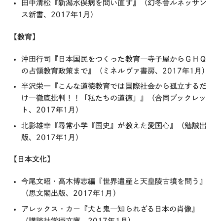
田中清松『新潟水俣病を問い直す』（幻冬舎ルネッサン
ス新書、2017年1月）
【教育】
沖田行司『日本国民をつくった教育―寺子屋からＧＨＱ
の占領教育政策まで』（ミネルヴァ書房、2017年1月）
半沢栄一『こんな道徳教育では国際社会から孤立するだ
け―徹底批判！！「私たちの道徳」』（合同ブックレッ
ト、2017年1月）
北影雄幸『尋常小学『国史』が教えた愛国心』（勉誠出
版、2017年1月）
【日本文化】
今尾文昭・高木博志編『世界遺産と天皇陵古墳を問う』
（思文閣出版、2017年1月）
アレックス・カー『犬と鬼―知られざる日本の肖像』
（講談社学術文庫、2017年1月）