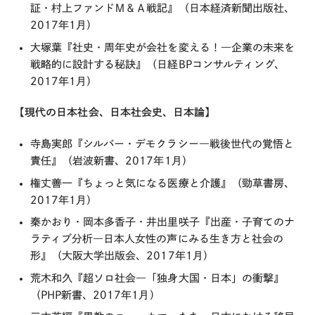
証・村上ファンドＭ＆Ａ戦記』（日本経済新聞出版社、
2017年1月）
大塚葉『社史・周年史が会社を変える！―企業の未来を
戦略的に設計する秘訣』（日経BPコンサルティング、
2017年1月）
【現代の日本社会、日本社会史、日本論】
寺島実郎『シルバー・デモクラシー―戦後世代の覚悟と
責任』（岩波新書、2017年1月）
権丈善一『ちょっと気になる医療と介護』（勁草書房、
2017年1月）
秦かおり・岡本多香子・井出里咲子『出産・子育てのナ
ラティブ分析―日本人女性の声にみる生き方と社会の
形』（大阪大学出版会、2017年1月）
荒木和久『超ソロ社会―「独身大国・日本」の衝撃』
（PHP新書、2017年1月）