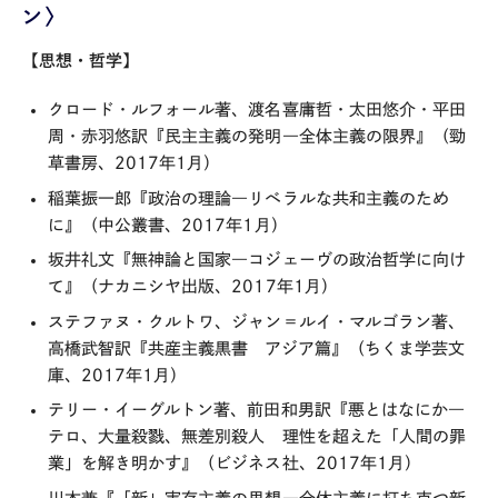
ン〉
【思想・哲学】
クロード・ルフォール著、渡名喜庸哲・太田悠介・平田
周・赤羽悠訳『民主主義の発明―全体主義の限界』（勁
草書房、2017年1月）
稲葉振一郎『政治の理論―リベラルな共和主義のため
に』（中公叢書、2017年1月）
坂井礼文『無神論と国家―コジェーヴの政治哲学に向け
て』（ナカニシヤ出版、2017年1月）
ステファヌ・クルトワ、ジャン＝ルイ・マルゴラン著、
高橋武智訳『共産主義黒書 アジア篇』（ちくま学芸文
庫、2017年1月）
テリー・イーグルトン著、前田和男訳『悪とはなにか―
テロ、大量殺戮、無差別殺人 理性を超えた「人間の罪
業」を解き明かす』（ビジネス社、2017年1月）