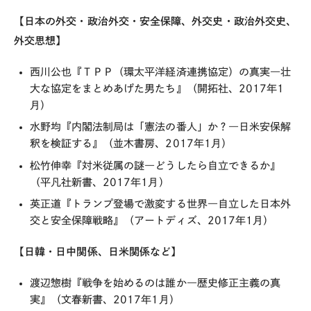
【日本の外交・政治外交・安全保障、外交史・政治外交史、
外交思想】
西川公也『ＴＰＰ（環太平洋経済連携協定）の真実―壮
大な協定をまとめあげた男たち』（開拓社、2017年1
月）
水野均『内閣法制局は「憲法の番人」か？―日米安保解
釈を検証する』（並木書房、2017年1月）
松竹伸幸『対米従属の謎―どうしたら自立できるか』
（平凡社新書、2017年1月）
英正道『トランプ登場で激変する世界―自立した日本外
交と安全保障戦略』（アートディズ、2017年1月）
【日韓・日中関係、日米関係など】
渡辺惣樹『戦争を始めるのは誰か―歴史修正主義の真
実』（文春新書、2017年1月）