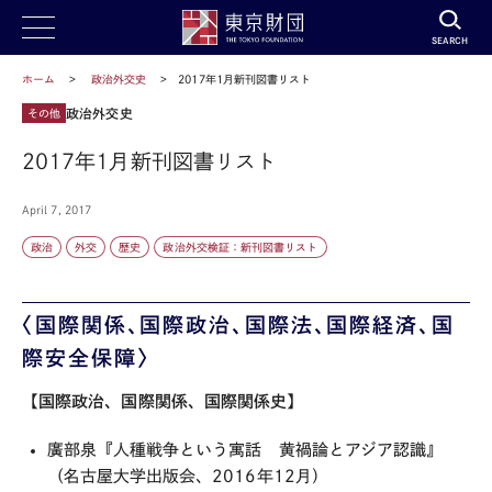
SEARCH
ホーム
政治外交史
2017年1月新刊図書リスト
政治外交史
その他
2017年1月新刊図書リスト
April 7, 2017
政治
外交
歴史
政治外交検証：新刊図書リスト
〈国際関係、国際政治、国際法、国際経済、国
際安全保障〉
【国際政治、国際関係、国際関係史】
廣部泉『人種戦争という寓話 黄禍論とアジア認識』
（名古屋大学出版会、2016年12月）