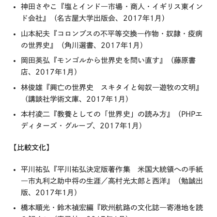
神田さやこ『塩とインド―市場・商人・イギリス東イン
ド会社』（名古屋大学出版会、2017年1月）
山本紀夫『コロンブスの不平等交換―作物・奴隷・疫病
の世界史』（角川選書、2017年1月）
岡田英弘『モンゴルから世界史を問い直す』（藤原書
店、2017年1月）
林俊雄『興亡の世界史 スキタイと匈奴―遊牧の文明』
（講談社学術文庫、2017年1月）
本村凌二『教養としての「世界史」の読み方』（PHPエ
ディターズ・グループ、2017年1月）
【比較文化】
平川祐弘『平川祐弘決定版著作集 米国大統領への手紙
―市丸利之助中将の生涯／高村光太郎と西洋』（勉誠出
版、2017年1月）
橋本順光・鈴木禎宏編『欧州航路の文化誌―寄港地を読