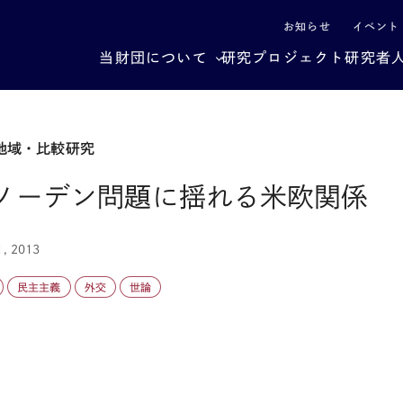
による社会構造転換
お知らせ
イベント
当財団について
研究プロジェクト
研究者
地域・比較研究
ノーデン問題に揺れる米欧関係
1, 2013
民主主義
外交
世論