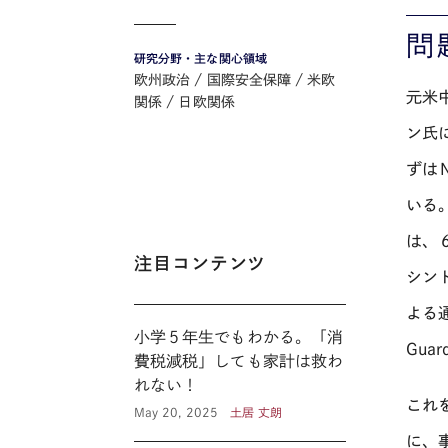
問
研究分野・主な関心領域
欧州政治
国際安全保障
米欧
元米
関係
日欧関係
ン氏
ずは
いる
は、
注目コンテンツ
シン
よる
小学５年生でもわかる。「消
Gu
費税減税」しても家計は救わ
れない！
これ
May 20, 2025
土居 丈朗
に、