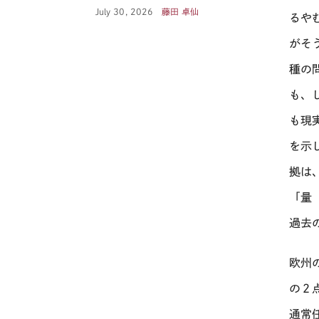
July 30, 2026
藤田 卓仙
るや
がそ
種の
も、
も現
を示
拠は
「量
過去
欧州
の２
通常