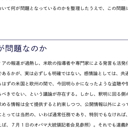
おいて何が問題となっているのかを整理したうえで、この問題
が問題なのか
ィアの報道が過熱し、米欧の指導者や専門家による発言も活発
であるかが、実は必ずしも明確ではない。感情論としては、共
るはずの米国と欧州の間で、今回明らかになったような盗聴や
るべきでない、という議論が存在する。しかし、釈明に回る側
求める情報は全て提供すると約束しつつ、公開情報以外によっ
にとっては当然の、いわば通常任務であり、特別でもなければ
えば、７月１日のオバマ大統領記者会見参照）。それでも道義