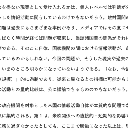
むを得ない現実として受け入れるかは、個人レベルでは判断が
うした情報活動に関与しているわけでもないだろう。敵対国間
問題は過去にもさまざまな事例があり、メディアではその度に
しばらく時間が経てば問題が収束し、当該諸国間の関係がそれ
実である。そのこと自体、国家機関の間における情報活動が、
しているのかもしれない。今回の問題が、そうした現実や過去
、いまのところ明らかになっていないようである。（なお、今
（規模）」的に過剰であり、従来と異なるとの指摘は可能かも
の活動との量的比較は、公に議論できるもののでもないだろう
の政府機関を対象とした米国の情報活動自体が本質的な問題で
点に集約される。第１は、米欧関係への直接的・短期的な影響
任務に過ぎなかったとしても、ここまで騒動になった以上は、