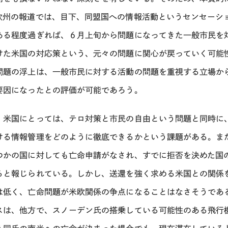
欧州の報道では、目下、同盟国への情報活動というセンセーシ
ある程度過ぎれば、６月上旬から問題になってきた一般市民を
けた米国の対応策という、元々の問題に関心が戻っていく可能
問題の浮上は、一般市民に対する活動の問題を重視する立場か
要因になったとの評価が可能であろう。
、米国にとっては、テロ対策と市民の自由という問題と同時に
ける情報管理をどのように徹底できるかという課題がある。ま
つかの国に対しても亡命申請がなされ、すでに拒否を決めた国
ると報じられている。しかし、送還を強く求める米国との関係
は低く、亡命問題が米欧関係の争点になることはなさそうであ
スは、他方で、スノーデン氏の搭乗している可能性のある飛行