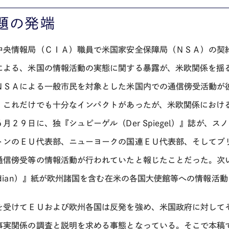
題の発端
中央情報局（ＣＩＡ）職員で米国家安全保障局（ＮＳＡ）の契
による、米国の情報活動の実態に関する暴露が、米欧関係を揺
ＮＳＡによる一般市民を対象とした米国内での通信傍受活動が
。これだけでも十分なインパクトがあったが、米欧関係におけ
６月２９日に、独『シュピーゲル（Der Spiegel）』誌が
トンのＥＵ代表部、ニューヨークの国連ＥＵ代表部、そしてブ
通信傍受等の情報活動が行われていたと報じたことだった。次い
ardian）』紙が欧州諸国を含む在米の各国大使館等への情報
を受けてＥＵおよび欧州各国は反発を強め、米国政府に対して
事実関係の調査と説明を求める事態となっている。そこで本稿