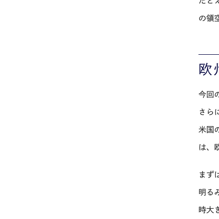
たと
の領
欧
今回
さら
米国
は、
まず
明る
時大