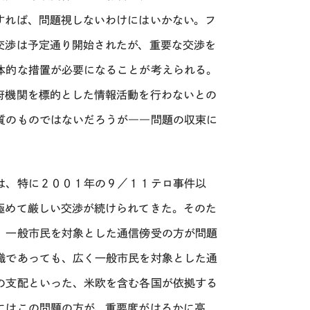
すれば、問題視しないわけにはいかない。フ
交渉は予定通り開始されたが、重要な交渉を
体的な措置が必要になることが考えられる。
府機関を標的とした情報活動を行わないとの
質のものではないだろうが――問題の収束に
は、特に２００１年の９／１１テロ事件以
極めて厳しい交渉が続けられてきた。そのた
）一般市民を対象とした通信傍受の方が問題
識であっても、広く一般市民を対象とした通
の支配といった、米欧を含む各国が依拠する
にはこの問題の方が、重要度がはるかに高