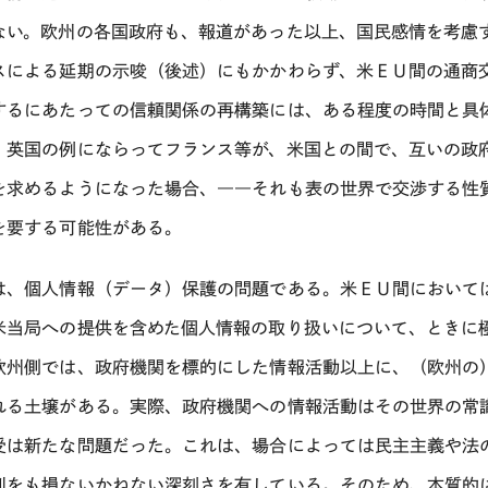
ない。欧州の各国政府も、報道があった以上、国民感情を考慮
スによる延期の示唆（後述）にもかかわらず、米ＥＵ間の通商
するにあたっての信頼関係の再構築には、ある程度の時間と具
、英国の例にならってフランス等が、米国との間で、互いの政
を求めるようになった場合、――それも表の世界で交渉する性
を要する可能性がある。
は、個人情報（データ）保護の問題である。米ＥＵ間において
米当局への提供を含めた個人情報の取り扱いについて、ときに
欧州側では、政府機関を標的にした情報活動以上に、（欧州の
れる土壌がある。実際、政府機関への情報活動はその世界の常
受は新たな問題だった。これは、場合によっては民主主義や法
則をも損ないかねない深刻さを有している。そのため、本質的