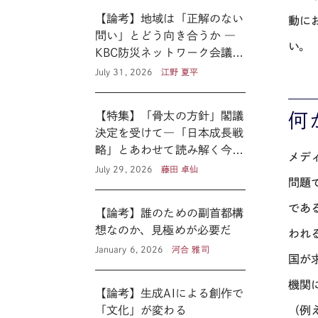
【論考】地域は「正解のない
動に
問い」とどう向き合うか ―
い。
KBC防災ネットワーク会議に
見る新たな公共性 ―
July 31, 2026
江野 夏平
何
【特集】「骨太の方針」閣議
決定を受けて―「日本成長戦
略」とあわせて読み解く今後
メデ
の医療政策―
July 29, 2026
藤田 卓仙
問題
であ
【論考】誰のための副首都構
想なのか、見極めが必要だ
われ
January 6, 2026
河合 雅司
国が
機関
【論考】生成AIによる創作で
（例
「文化」が変わる