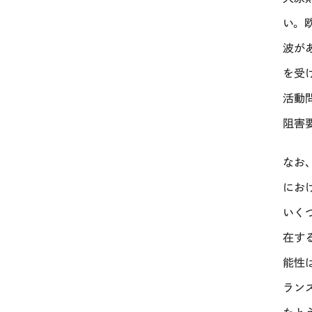
い。
波が
を受
活動
阻害
なお
にお
いく
在す
能性
ラン