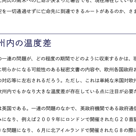
え同氏の南米への亡命が決まった場合でも、現在滞在している
空を一切通過せずに亡命先に到達できるルートがあるのか、さ
州内の温度差
の一連の問題が、どの程度の期間でどのように収束するかは、
に明らかになる可能性のある秘密文書の内容や、欧州各国政府
の対応等に左右されるだろう。ただし、これは単純な米国対欧
欧州内でもかなり大きな温度差が存在している点に注目が必要
は英国である。一連の問題のなかで、英政府機関である政府通
みになり、例えば２００９年にロンドンで開催されたＧ２０首
きな問題になり、６月に北アイルランドで開催されたＧ８の際