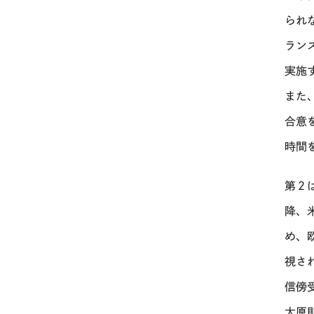
られ
ラン
実施
また
合意
時間
第２
降、
め、
視さ
信傍
大原