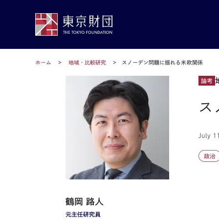
ホーム
地域・比較研究
スノーデン問題に揺れる米欧関係
論考
ス
July 1
政治
鶴岡 路人
元主任研究員