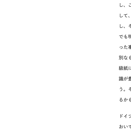
し、
して
し、
でも
った
別な
級紙
識が
う。
るか
ドイ
おい