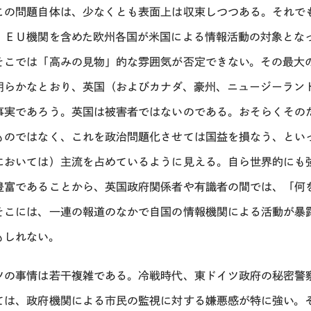
この問題自体は、少なくとも表面上は収束しつつある。それで
、ＥＵ機関を含めた欧州各国が米国による情報活動の対象とな
そこでは「高みの見物」的な雰囲気が否定できない。その最大
明らかなとおり、英国（およびカナダ、豪州、ニュージーラン
事実であろう。英国は被害者ではないのである。おそらくその
ものではなく、これを政治問題化させては国益を損なう、とい
においては）主流を占めているように見える。自ら世界的にも
豊富であることから、英国政府関係者や有識者の間では、「何
そこには、一連の報道のなかで自国の情報機関による活動が暴
もしれない。
ツの事情は若干複雑である。冷戦時代、東ドイツ政府の秘密警
ては、政府機関による市民の監視に対する嫌悪感が特に強い。