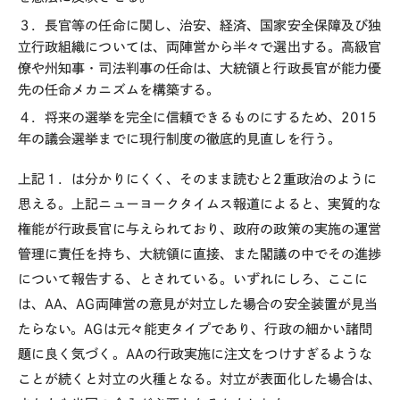
３．長官等の任命に関し、治安、経済、国家安全保障及び独
立行政組織については、両陣営から半々で選出する。高級官
僚や州知事・司法判事の任命は、大統領と行政長官が能力優
先の任命メカニズムを構築する。
４．将来の選挙を完全に信頼できるものにするため、2015
年の議会選挙までに現行制度の徹底的見直しを行う。
上記１．は分かりにくく、そのまま読むと2重政治のように
思える。上記ニューヨークタイムス報道によると、実質的な
権能が行政長官に与えられており、政府の政策の実施の運営
管理に責任を持ち、大統領に直接、また閣議の中でその進捗
について報告する、とされている。いずれにしろ、ここに
は、AA、AG両陣営の意見が対立した場合の安全装置が見当
たらない。AGは元々能吏タイプであり、行政の細かい諸問
題に良く気づく。AAの行政実施に注文をつけすぎるような
ことが続くと対立の火種となる。対立が表面化した場合は、