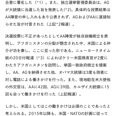
合意に署名した（*1）。また、独立選挙管理委員会は、AG
が大統領に当選した旨を発表した(*2)。具体的な投票結果は
AA陣営の申し入れもあり公表されず、AGおよびAAに直接知
らせた旨が付言された（上記*2報道）。
決選投票に不正があったとしてAA陣営が独自政権樹立を表
明し、アフガニスタンの分裂が懸念された中、米国による仲
介が功を奏し、ここに至った形である。ニューヨークタイム
紙の20日付報道（*3）によればケリー米国務長官が2度に
わたりアフガニスタンを訪問し、挙国一致政府樹立を提案
し、AA、AGを納得させた他、オバマ大統領は3度も両者に
対し電話による働きかけを行った。また、現地駐在米大使他
の外交官は、AAに42回、AGに39回、カルザイ大統領に15
回も会って働きかけを行った（上記報道）。
しかし、米国としてはこの働きかけは必須のことであったと
考えられる。2015年以降も、米国・NATOの計画に従って