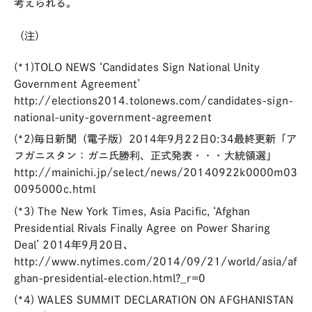
考えられる。
（注）
(*1)TOLO NEWS ‘Candidates Sign National Unity
Government Agreement’
http://elections2014.tolonews.com/candidates-sign-
national-unity-government-agreement
(*2)毎日新聞（電子版）2014年9月22日0:34最終更新「ア
フガニスタン：ガニ氏勝利、正式発表・・・大統領選」
http://mainichi.jp/select/news/20140922k0000m03
0095000c.html
(*3) The New York Times, Asia Pacific, ‘Afghan
Presidential Rivals Finally Agree on Power Sharing
Deal’ 2014年9月20日、
http://www.nytimes.com/2014/09/21/world/asia/af
ghan-presidential-election.html?_r=0
(*4) WALES SUMMIT DECLARATION ON AFGHANISTAN