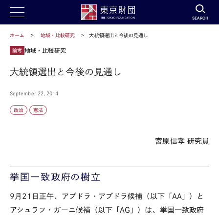
SEARCH
ホーム
地域・比較研究
大統領選出と今後の見通し
地域・比較研究
論考
大統領選出と今後の見通し
September 22, 2014
政治
憲法
宮原信孝 研究員
挙国一致政府の樹立
9月21日正午、アブドラ・アブドラ候補（以下「AA」）と
アシュラフ・ガーニ候補（以下「AG」）は、挙国一致政府