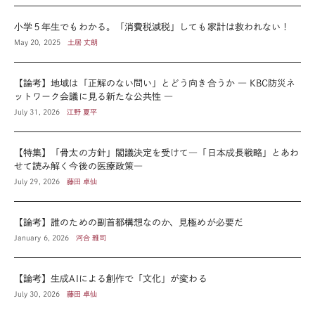
小学５年生でもわかる。「消費税減税」しても家計は救われない！
May 20, 2025
土居 丈朗
【論考】地域は「正解のない問い」とどう向き合うか ― KBC防災ネ
ットワーク会議に見る新たな公共性 ―
July 31, 2026
江野 夏平
【特集】「骨太の方針」閣議決定を受けて―「日本成長戦略」とあわ
せて読み解く今後の医療政策―
July 29, 2026
藤田 卓仙
【論考】誰のための副首都構想なのか、見極めが必要だ
January 6, 2026
河合 雅司
【論考】生成AIによる創作で「文化」が変わる
July 30, 2026
藤田 卓仙