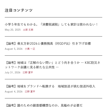
注目コンテンツ
小学５年生でもわかる。「消費税減税」しても家計は救われない！
May 20, 2025
土居 丈朗
【論考】骨太方針2026と債務残高（対GDP比）引き下げ目標
August 5, 2026
小黒 一正
【論考】地域は「正解のない問い」とどう向き合うか ― KBC防災ネ
ットワーク会議に見る新たな公共性 ―
July 31, 2026
江野 夏平
【論考】地域をブランドへ転換する 地域放送が挑む放送外収入
August 4, 2026
江野 夏平
【論考】誰のための副首都構想なのか、見極めが必要だ