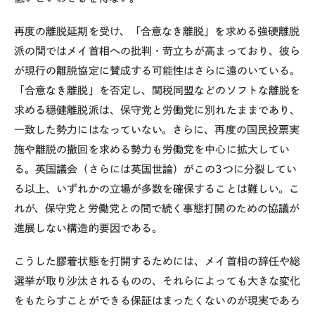
再度の離脱延期を受け、「合意なき離脱」を求める強硬離脱
派の間ではメイ首相への批判・苛立ちが高まっており、彼ら
が現行の離脱協定に賛成する可能性はさらに遠のいている。
「合意なき離脱」を否定し、関税同盟などのソフトな離脱を
求める穏健離脱派は、保守党と労働党に別れたままであり、
一致した勢力にはなっていない。さらに、再度の国民投票実
施や離脱の撤回を求める勢力も労働党を中心に拡大してい
る。英国議会（さらには英国世論）がこの3つに分裂してい
る以上、いずれかの立場が多数を確保することは難しい。こ
れが、保守党と労働党との間で続く事態打開のための協議が
進展しない構造的要因である。
こうした膠着状態を打開するためには、メイ首相の辞任や総
選挙が取り沙汰されるものの、それらによっても大きな変化
をもたらすことができる保証はまったくないのが現実であろ