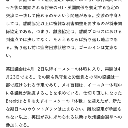
った後に開始される将来のEU・英国関係を規定する協定の
交渉に一致して臨めるのかという問題がある。交渉の中身と
しては、離脱協定以上に複雑な利害調整を要するのが将来関
係協定である。つまり、離脱協定は、離脱プロセスにおける
到達点では決してなく、たとえるならば折り返し地点であ
る。折り返し前に疲労困憊状態では、ゴールインは覚束な
い。
英国議会は4月12日以降イースターの休暇に入り、再開は4
月23日である。その間も保守党と労働党との間の協議は一
部で続けられる予定であり、メイ首相は、イースター休暇中
に各議員が熟慮することを求めている。仕切り直しになった
Brexitはとりあえずイースターの「休戦」を迎えたが、新た
な期日へのカウントダウンは止まらない。離脱協定が承認さ
れない以上、英国が次に求められる決断は欧州議会選挙への
参加になる。