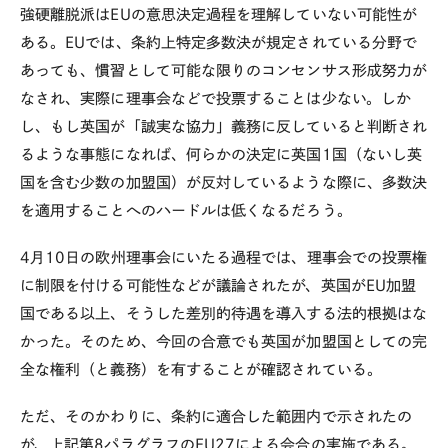
強硬離脱派はEUの意思決定過程を理解していない可能性が
ある。EUでは、条約上特定多数決が規定されている分野で
あっても、慣習として可能な限りのコンセンサス形成努力が
なされ、実際に理事会などで投票することは少ない。しか
し、もし英国が「誠実な協力」義務に反していると判断され
るような事態になれば、何らかの決定に英国1国（ないし英
国を含む少数の加盟国）が反対しているような際に、多数決
を適用することへのハードルは低くなるだろう。
4月10日の欧州理事会にいたる過程では、理事会での投票権
に制限を付ける可能性などが議論されたが、英国がEU加盟
国である以上、そうした差別的待遇を導入する法的根拠はな
かった。そのため、今回の合意でも英国が加盟国としての完
全な権利（と義務）を有することが確認されている。
ただ、そのかわりに、条約に適合した範囲内で示されたの
が、上記第8パラグラフのEU27による会合の実施である。