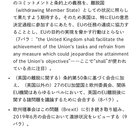
のコミットメントと条約上の義務を、離脱国
（withdrawing Member State）としての状況に照らし
て果たすよう期待する。そのため英国は、特にEUの意思
決定過程に参加するにあたり、EUの任務の達成に協力す
ることとし、EUの目的の実現を脅かす行動はとらない
（7パラ：
“the United Kingdom shall facilitate the
achievement of the Union's tasks and refrain from
any measure which could jeopardise the attainment
of the Union's objectives”
――ここで“shall”が使われ
ている点に注目）。
（英国の離脱に関する）条約第50条に基づく会合に加
え、（英国以外の）27のEU加盟国と欧州委員会、関係
EU機関はあらゆるレベルにおいて、英国のEU離脱後に
関する諸問題を議論するために会合する（8パラ）。
欧州理事会はこの問題（Brexit）に引き続き取り組み、
2019年6月の会合において進捗状況をレビューする（9
パラ）。