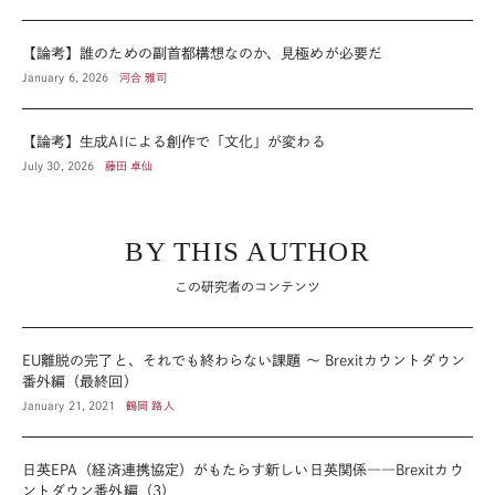
【論考】誰のための副首都構想なのか、見極めが必要だ
January 6, 2026
河合 雅司
【論考】生成AIによる創作で「文化」が変わる
July 30, 2026
藤田 卓仙
BY THIS AUTHOR
この研究者のコンテンツ
EU離脱の完了と、それでも終わらない課題 ～ Brexitカウントダウン
番外編（最終回）
January 21, 2021
鶴岡 路人
日英EPA（経済連携協定）がもたらす新しい日英関係――Brexitカウ
ントダウン番外編（3）