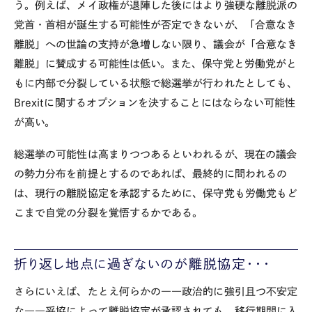
う。例えば、メイ政権が退陣した後にはより強硬な離脱派の
党首・首相が誕生する可能性が否定できないが、「合意なき
離脱」への世論の支持が急増しない限り、議会が「合意なき
離脱」に賛成する可能性は低い。また、保守党と労働党がと
もに内部で分裂している状態で総選挙が行われたとしても、
Brexitに関するオプションを決することにはならない可能性
が高い。
総選挙の可能性は高まりつつあるといわれるが、現在の議会
の勢力分布を前提とするのであれば、最終的に問われるの
は、現行の離脱協定を承認するために、保守党も労働党もど
こまで自党の分裂を覚悟するかである。
折り返し地点に過ぎないのが離脱協定・・・
さらにいえば、たとえ何らかの――政治的に強引且つ不安定
な――妥協によって離脱協定が承認されても、移行期間に入