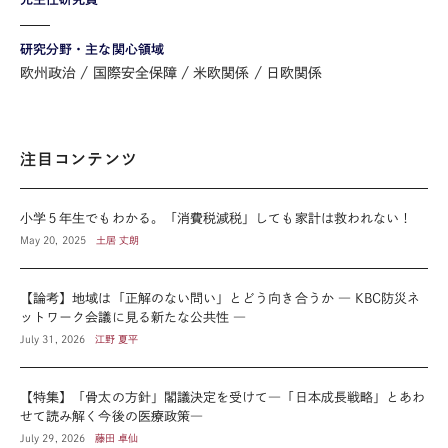
研究分野・主な関心領域
欧州政治
国際安全保障
米欧関係
日欧関係
注目コンテンツ
小学５年生でもわかる。「消費税減税」しても家計は救われない！
May 20, 2025
土居 丈朗
【論考】地域は「正解のない問い」とどう向き合うか ― KBC防災ネ
ットワーク会議に見る新たな公共性 ―
July 31, 2026
江野 夏平
【特集】「骨太の方針」閣議決定を受けて―「日本成長戦略」とあわ
せて読み解く今後の医療政策―
July 29, 2026
藤田 卓仙