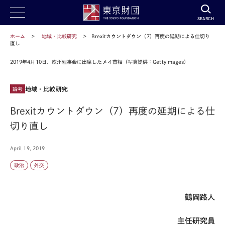
SEARCH
ホーム
地域・比較研究
Brexitカウントダウン（7）再度の延期による仕切り
直し
2019年4月10日、欧州理事会に出席したメイ首相（写真提供：GettyImages）
地域・比較研究
論考
Brexitカウントダウン（7）再度の延期による仕
切り直し
April 19, 2019
政治
外交
鶴岡路人
主任研究員