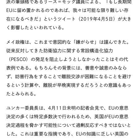
派の筆頭格であるリース＝モッグ議員による、「もし長期間
EUに留め置かれるのであれば、我々は可能な限り難しい存
在になるべきだ」というツイート（2019年4月5日）が大き
く影響したといわれている。
メイ政権は、これまで意図的な「嫌がらせ」は謹んできた。
従来反対してきた防衛協力に関する常設構造化協力
（PESCO）の発足を阻止しようとしなかったことはその代
表例である。もちろんその背景には、善意や誠意のみなら
ず、妨害行為をすることで離脱交渉が困難になることを避け
るという計算や、離脱が早晩実現するだろうとの意識もあっ
たとみられる。
ユンカー委員長は、4月11日未明の記者会見で、EUの意思
決定の多くは特定多数決で行われるため、英国がEUの意思
決定過程を脅かす可能性について過剰反応すべきではないと
した。これは重要な指摘であり、EUの知識に乏しい英国の