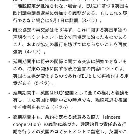
に離脱協定が批准されない場合は、EU法に基づき英国も
欧州議会議員選挙に参加する義務がある。もしこれを履
行できない場合は6月1日に離脱（3パラ）。
離脱協定の再交渉はあり得ず、これに関する英国単独の
声明やコミットメントは全て同協定に沿ったものである
こと、および協定の履行を妨げてはならないことを再度
強調（4パラ）。
延期期間中は将来の関係に関する交渉は開始できないも
のの、将来の関係に関する政治宣言の内容については、
英国の立場が変化するのであればEUとして再検討する用
意がある（5パラ）。
延期期間中、英国はEU加盟国として全ての権利と義務を
有し、また英国は期間中どの時点でも、離脱意思を撤回
する権利を有する（パラ6）。
延期期間中も、条約の定める誠意ある協力（sincere
cooperation）の義務に基づき、建設的且つ責任ある行
動を行うとの英国のコミットメントに留意し、英国がこ