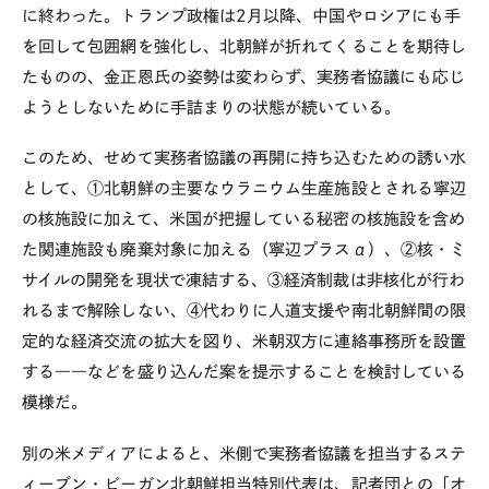
に終わった。トランプ政権は2月以降、中国やロシアにも手
を回して包囲網を強化し、北朝鮮が折れてくることを期待し
たものの、金正恩氏の姿勢は変わらず、実務者協議にも応じ
ようとしないために手詰まりの状態が続いている。
このため、せめて実務者協議の再開に持ち込むための誘い水
として、①北朝鮮の主要なウラニウム生産施設とされる寧辺
の核施設に加えて、米国が把握している秘密の核施設を含め
た関連施設も廃棄対象に加える（寧辺プラスα）、②核・ミ
サイルの開発を現状で凍結する、③経済制裁は非核化が行わ
れるまで解除しない、④代わりに人道支援や南北朝鮮間の限
定的な経済交流の拡大を図り、米朝双方に連絡事務所を設置
する――などを盛り込んだ案を提示することを検討している
模様だ。
別の米メディアによると、米側で実務者協議を担当するステ
ィーブン・ビーガン北朝鮮担当特別代表は、記者団との「オ