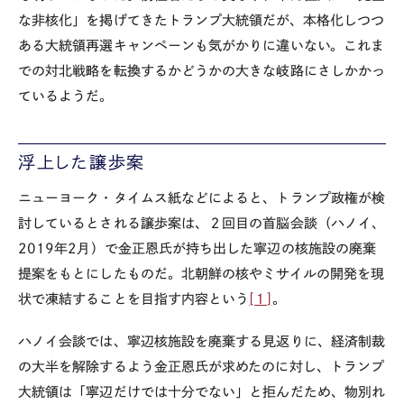
な非核化」を掲げてきたトランプ大統領だが、本格化しつつ
ある大統領再選キャンペーンも気がかりに違いない。これま
での対北戦略を転換するかどうかの大きな岐路にさしかかっ
ているようだ。
浮上した譲歩案
ニューヨーク・タイムス紙などによると、トランプ政権が検
討しているとされる譲歩案は、２回目の首脳会談（ハノイ、
2019年2月）で金正恩氏が持ち出した寧辺の核施設の廃棄
提案をもとにしたものだ。北朝鮮の核やミサイルの開発を現
状で凍結することを目指す内容という
[１]
。
ハノイ会談では、寧辺核施設を廃棄する見返りに、経済制裁
の大半を解除するよう金正恩氏が求めたのに対し、トランプ
大統領は「寧辺だけでは十分でない」と拒んだため、物別れ