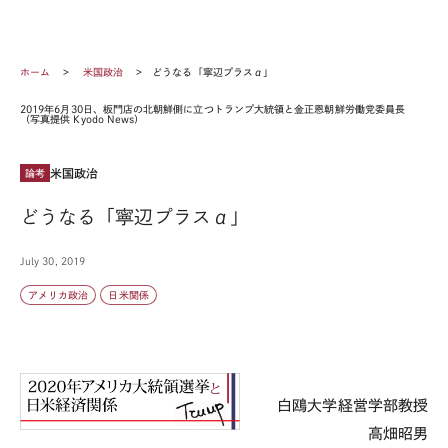
ホーム
米国政治
どうなる「寧辺プラスα」
2019年6月30日、板門店の北朝鮮側に立つトランプ大統領と金正恩朝鮮労働党委員長
（写真提供 Kyodo News）
米国政治
論考
どうなる「寧辺プラスα」
July 30, 2019
アメリカ政治
日米関係
白鴎大学経営学部教授
高畑昭男