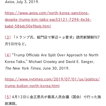
Axios
, July 3, 2019.
https://www.axios.com/north-korea-sanctions-
despite-trump-kim-talks-eac53121-7294-4e36-
babd-58bdc50e9beb.html
[３]
「トランプ氏、板門店で寧辺＋α要求」読売新聞朝刊7
月5日付など。
[４]
“Trump Officials Are Split Over Approach to North
Korea Talks,” Michael Crowley and David E. Sanger,
The New York Times
, June 30, 2019.
https://www.nytimes.com/2019/07/01/us/politics/
trump-bolton-north-korea.html
[５]
4月12日に金正恩氏が最高人民会議（国会）で行った施
政演説。