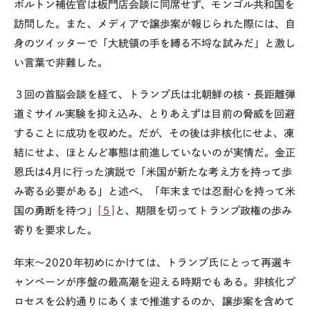
ボルトン補佐官は板門店会談に同席せず、モンゴル共和国を
訪問した。また、メディアで譲歩案が報じられた際には、自
身のツイッターで「大統領の手を縛る不埒な試みだ」と激し
い言葉で非難した。
３回の首脳会談を経て、トランプ氏は北朝鮮の核・長距離弾
道ミサイル実験を抑え込み、とりあえずは目前の脅威を回避
することに成功を収めた。だが、その後は非核化にせよ、凍
結にせよ、ほとんど事態は前進していないのが実情だ。金正
恩氏は4月に行った演説で「米国が新たな考え方を持って歩
み寄る必要がある」と述べ、「年末までは忍耐心を持って米
国の勇断を待つ」
[５]
と、期限を切ってトランプ政権の歩み
寄りを要求した。
年末～2020年初めにかけては、トランプ氏にとって再選キ
ャンペーンが序盤の最高潮を迎える時期でもある。非核化プ
ロセスを公約通りにあくまで推進するのか、譲歩案を含めて