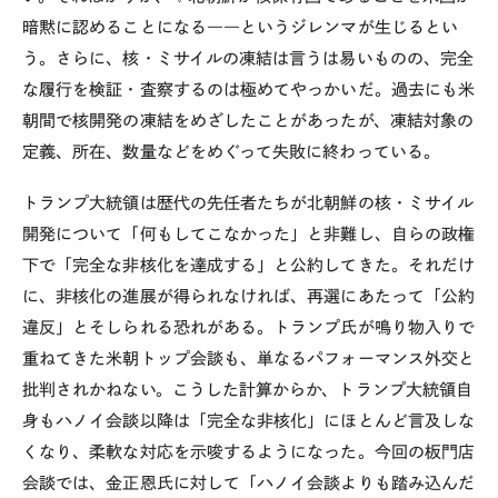
暗黙に認めることになる――というジレンマが生じるとい
う。さらに、核・ミサイルの凍結は言うは易いものの、完全
な履行を検証・査察するのは極めてやっかいだ。過去にも米
朝間で核開発の凍結をめざしたことがあったが、凍結対象の
定義、所在、数量などをめぐって失敗に終わっている。
トランプ大統領は歴代の先任者たちが北朝鮮の核・ミサイル
開発について「何もしてこなかった」と非難し、自らの政権
下で「完全な非核化を達成する」と公約してきた。それだけ
に、非核化の進展が得られなければ、再選にあたって「公約
違反」とそしられる恐れがある。トランプ氏が鳴り物入りで
重ねてきた米朝トップ会談も、単なるパフォーマンス外交と
批判されかねない。こうした計算からか、トランプ大統領自
身もハノイ会談以降は「完全な非核化」にほとんど言及しな
くなり、柔軟な対応を示唆するようになった。今回の板門店
会談では、金正恩氏に対して「ハノイ会談よりも踏み込んだ