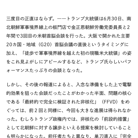
三度目の正直はならず。――トランプ大統領は6月30日、南
北朝鮮軍事境界線上の板門店で金正恩朝鮮労働党委員長と2
年間で3回目の米朝首脳会談を行った。大阪で開かれた主要
20カ国・地域（G20）首脳会議の直後というタイミングに
加え、「徒歩で軍事境界線を越えた初の現職米大統領」の姿
をこれ見よがしにアピールするなど、トランプ氏らしいパフ
ォーマンスたっぷりの会談となった。
しかし、その後の報道によると、入念な準備をした上で電撃
的効果を狙った会談だったことがわかった半面、問題の核心
である「最終的で完全に検証された非核化」（FFVD）をめ
ぐっては、前２回と同様に、今回も大きな進展は得られなか
った。むしろトランプ政権内では、非核化の「前段的措置」
として北朝鮮に対する譲歩といえる提案を検討していること
も明らかになった。前任者たちと異なり、単刀直入に「完全