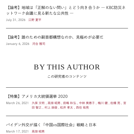
【論考】地域は「正解のない問い」とどう向き合うか ― KBC防災ネ
ットワーク会議に見る新たな公共性 ―
July 31, 2026
江野 夏平
【論考】誰のための副首都構想なのか、見極めが必要だ
January 6, 2026
河合 雅司
BY THIS AUTHOR
この研究者のコンテンツ
【特集】アメリカ大統領選挙 2020
March 26, 2021
久保 文明 , 高畑 昭男 , 前嶋 和弘 , 中林 美恵子 , 梅川 健 , 佐橋 亮 , 宮
田 智之 , 村上 政俊 , 松井 孝太 , 西住 祐亮
バイデン外交が描く「中国vs国際社会」戦略と日本
March 17, 2021
高畑 昭男