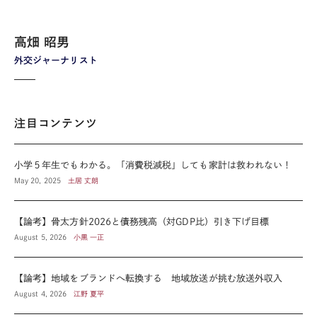
高畑 昭男
外交ジャーナリスト
注目コンテンツ
小学５年生でもわかる。「消費税減税」しても家計は救われない！
May 20, 2025
土居 丈朗
【論考】骨太方針2026と債務残高（対GDP比）引き下げ目標
August 5, 2026
小黒 一正
【論考】地域をブランドへ転換する 地域放送が挑む放送外収入
August 4, 2026
江野 夏平