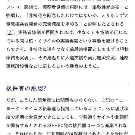
フレコ」懇談で、実務者協議の再開には「柔軟性が必要」と
強調し、「非核化を断念したわけではないが、とりあえず大
量破壊兵器開発の完全凍結を求める」と説明したとされる
[２]
。実務者協議が再開されれば、少なくとも協議が行われ
ている間は核・ミサイルの実験再開という事態を避けること
もできる。非核化に道をつなぐ前段的措置としてまずは現状
凍結を実現し、その見返りに人道支援や南北経済交流、連絡
事務所設置などに応じるという趣旨のようだ。
核保有の黙認？
だが、こうした譲歩案には問題も少なくない。上記のニュー
ヨーク・タイムズ紙報道も指摘しているように、仮に現状凍
結で米朝の合意ができたとしても、▽弾道ミサイルや北朝鮮
が保有するとされる30～60発の核兵器は一つも廃棄されな
い。そればかりか、▽北朝鮮が核保有国であることを米国が