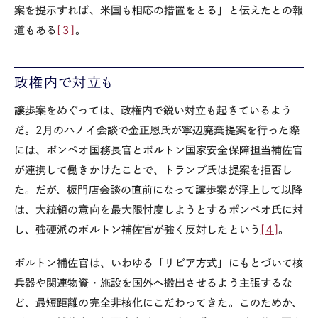
案を提示すれば、米国も相応の措置をとる」と伝えたとの報
道もある
[３]
。
政権内で対立も
譲歩案をめぐっては、政権内で鋭い対立も起きているよう
だ。2月のハノイ会談で金正恩氏が寧辺廃棄提案を行った際
には、ポンペオ国務長官とボルトン国家安全保障担当補佐官
が連携して働きかけたことで、トランプ氏は提案を拒否し
た。だが、板門店会談の直前になって譲歩案が浮上して以降
は、大統領の意向を最大限忖度しようとするポンペオ氏に対
し、強硬派のボルトン補佐官が強く反対したという
[４]
。
ボルトン補佐官は、いわゆる「リビア方式」にもとづいて核
兵器や関連物資・施設を国外へ搬出させるよう主張するな
ど、最短距離の完全非核化にこだわってきた。このためか、