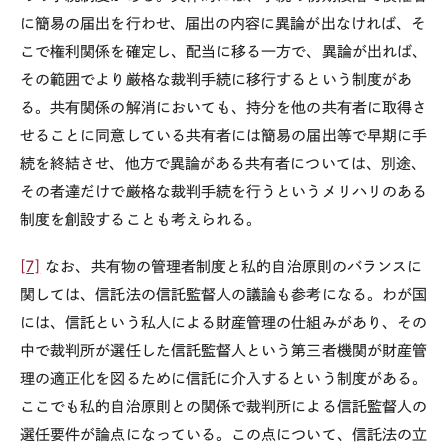
に簡易の届出を行わせ、届出の内容に異論が出なければ、そ
こで権利関係を確定し、配当に移る一方で、異論が出れば、
その範囲でより厳格な裁判手続に移行するという制度があ
る。共有関係の解消においても、持分を他の共有者に取得さ
せることに同意している共有者には簡易の届出等で早期に手
続を終結させ、他方で異論がある共有者については、別途、
その者達だけで厳格な裁判手続を行うというメリハリのある
制度を創設することも考えられる。
[7]
なお、共有物の管理者制度と私的自治原則のバランスに
関しては、信託法の信託監督人の議論も参考になる。わが国
には、信託という私人による財産管理の仕組みがあり、その
中で裁判所が選任した信託監督人という第三者機関が財産管
理の適正化を図るために信託に介入するという制度がある。
ここでも私的自治原則との関係で裁判所による信託監督人の
選任要件が論点になっている。この点について、信託法の立