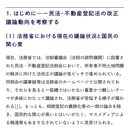
１．はじめに――民法・不動産登記法の改正
議論動向を考察する
(1)
法務省における現在の議論状況と国民の
関心度
現在、法務省では、法制審議会（法相の諮問機関）に設置さ
れた民法・不動産登記法部会において、所有者不明土地問題
の解決に向けた法改正の議論が急ピッチで進められている。
同部会の議事録等は法務省のホームページで公開されてお
り、それらを見ると一筋縄ではいかない重要かつ難しいテー
マが多岐にわたって議論され、法務省が苦悩する様子が窺わ
れる
[1]
。もっとも、相続登記の義務化等の一部の論点を除
き、国民的な関心が高いとはいいがたく、マスメディアによ
る報道等もあまりなされていないように見受けられる。