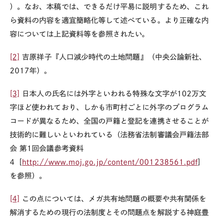
）。
なお、本稿では、できるだけ平易に説明するため、これ
ら資料の内容を適宜簡略化等して述べている。より正確な内
容については上記資料等を参照されたい。
[2]
吉原祥子『人口減少時代の土地問題』（中央公論新社、
2017
年）。
[3]
日本人の氏名には外字といわれる特殊な文字が
102
万文
字ほど使われており、しかも市町村ごとに外字のプログラム
コードが異なるため、全国の戸籍と登記を連携させることが
技術的に難しいといわれている（法務省法制審議会戸籍法部
会 第
1
回会議参考資料
4［
http://www.moj.go.jp/content/001238561.pdf
］
を参照）。
[4]
この点については、メガ共有地問題の概要や共有関係を
解消するための現行の法制度とその問題点を解説する神庭豊