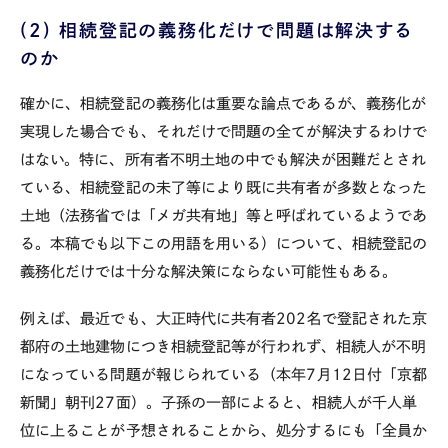
(2)
相続登記の義務化だけで問題は解決する
のか
確かに、相続登記の義務化は重要な論点であるが、義務化が
実現した場合でも、それだけで問題の全てが解決するわけで
はない。特に、所有者不明土地の中でも解決が困難だとされ
ている、相続登記の未了等により既に共有者が多数となった
土地（法務省では「メガ共有地」等と呼ばれているようであ
る。本稿でも以下この用語を用いる）について、相続登記の
義務化だけでは十分な解決策にならない可能性もある。
例えば、最近でも、大正時代に共有者
202
名で登記された京
都府の土地建物につき相続登記等が行われず、相続人が不明
になっている問題が報じられている（本年
7
月
12
日付「京都
新聞」朝刊
27
面）。子孫の一部によると、相続人が千人単
位に上ることが予想されることから、処分するにも「全員か