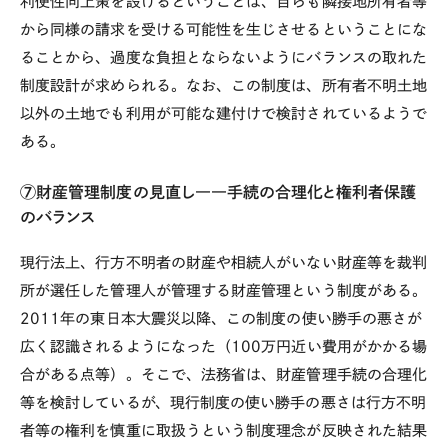
利便性向上策を設けるということは、自らも隣接地所有者等
から同様の請求を受ける可能性を生じさせるということにな
ることから、過度な負担とならないようにバランスの取れた
制度設計が求められる。なお、この制度は、所有者不明土地
以外の土地でも利用が可能な建付けで検討されているようで
ある。
⑦財産管理制度の見直し――手続の合理化と権利者保護
のバランス
現行法上、行方不明者の財産や相続人がいない財産等を裁判
所が選任した管理人が管理する財産管理という制度がある。
2011
年の東日本大震災以降、この制度の使い勝手の悪さが
広く認識されるようになった（
100
万円近い費用がかかる場
合がある点等）。そこで、法務省は、財産管理手続の合理化
等を検討しているが、現行制度の使い勝手の悪さは行方不明
者等の権利を慎重に取扱うという制度理念が反映された結果