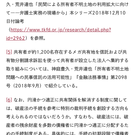
久・荒井達也「民間による所有者不明土地の利用拡大に向け
て――弁護士実務の現場から」本シリーズ
2018
年
12
月
10
日付論考
（
https://www.tkfd.or.jp/research/detail.php?
id=2962
）を参照。
[5]
共有者が約
1,200
名存在するメガ共有地を信託および共
有物分割請求訴訟を使って共有者が設立した法人へ集約する
取り組みについては、神庭豊久・荒井達也「所有者不明土地
問題への民事信託の活用可能性」『金融法務事情』第
2098
号（
2018
年
9
月）で紹介している。
[6]
なお、円滑かつ適正に共有関係を解消する制度に関して
は、破産法の手続を参考に特別の裁判手続を創設する方向も
考えられるのではないだろうか。すなわち、破産法には、破
産者の残余財産を多数の債権者に円滑かつ適正に分配するた
めの手続制度がある。具体的には、手続の初期段階で債権者