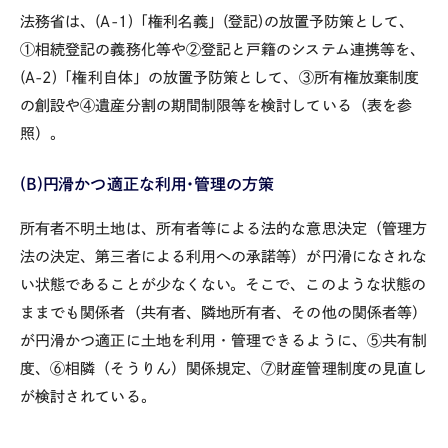
法務省は、
(A-1)
「権利名義」
(
登記
)
の放置予防策として、
①相続登記の義務化等や②登記と戸籍のシステム連携等を、
(A-2)
「権利自体」の放置予防策として、③所有権放棄制度
の創設や④遺産分割の期間制限等を検討している（表を参
照）。
(B)
円滑かつ適正な利用･管理の方策
所有者不明土地は、所有者等による法的な意思決定（管理方
法の決定、第三者による利用への承諾等）が円滑になされな
い状態であることが少なくない。そこで、このような状態の
ままでも関係者（共有者、隣地所有者、その他の関係者等）
が円滑かつ適正に土地を利用・管理できるように、⑤共有制
度、⑥相隣（そうりん）関係規定、⑦財産管理制度の見直し
が検討されている。