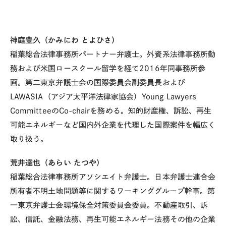
神庭豊久（かみにわ とよひさ）
稲葉総合法律事務所パートナー弁護士。外資系法律事務所勤
務および米国ロースクール留学を経て
2016
年同事務所参
画。第二東京弁護士会の国際委員会副委員長および
LAWASIA
（アジア太平洋法律家協会）
Young Lawyers
Committee
の
Co-chair
を務める。知的財産権、訴訟、再生
可能エネルギーなど国内外企業を代理した国際案件を幅広く
取り扱う。
荒井達也（あらい たつや）
稲葉総合法律事務所アソシエイト弁護士。日本弁護士連合会
所有者不明土地問題等に関するワーキンググループ幹事。第
一東京弁護士会環境保全対策委員会委員。不動産取引、訴
訟、信託、金融法務、再生可能エネルギー法務その他の企業