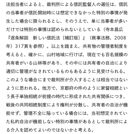
法担当者によると、裁判所による信託監督人の選任は、信託
の当事者が信託開始時には想定できなかった特別の事情が発
生した場合に限られるとし、そのうえで、単に当事者が多い
だけでは特別の事情は認められないとしている（寺本昌広
『逐条解説 新しい信託法〔補訂版〕』（商事法務、
2008
年）
317
頁を参照）。以上を踏まえ、共有物の管理者制度を
考えると、確かに、山村地域に行けば、現在でも百名規模の
共有者がいる山林等があり、その中には共有者の自治により
適切に管理がなされているものもあるように見受けられる。
このような場合にまで裁判所が介入することは相当ではない
ように思われる。他方で、京都府の件のように家督相続とい
う長子単独相続が前提の時代に形成された共有関係につき、
戦後の共同相続制度により権利が分散し、共有者の自治が機
能せず、管理不全に陥っている場合には、当初想定されてい
た私的自治が機能しない特別の事情があるとして裁判所によ
る介入を認めてよいのではないかと考える。