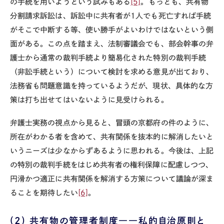
の手続を用いようという試みもある
[5]
。もっとも、共有物
分割請求訴訟は、訴訟中に共有者が
1
人でも死亡すれば手続
がそこで中断する等、使い勝手がよいわけではないという側
面がある。この点を踏まえ、法制審議会でも、部会幹事の弁
護士から通常の裁判手続より簡易化された特別の裁判手続
（非訟手続という）について検討を求める意見が出ており、
法務省も問題意識を持っているようだが、現状、具体的な方
策は打ち出せてはいないように見受けられる。
弁護士実務の視点から見ると、冒頭の京都府の件のように、
所在がわかる者を含めて、共有関係を抜本的に解消したいと
いうニーズは少なからずあるように思われる。今後は、上記
の特別の裁判手続をはじめ共有者の権利保障に配慮しつつ、
円滑かつ適正に共有関係を解消する方策について議論が深ま
ることを期待したい
[6]
。
(2)
共有物の管理者制度――私的自治原則と