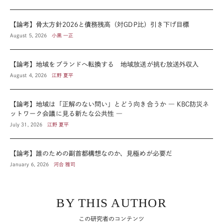
【論考】骨太方針2026と債務残高（対GDP比）引き下げ目標
August 5, 2026
小黒 一正
【論考】地域をブランドへ転換する 地域放送が挑む放送外収入
August 4, 2026
江野 夏平
【論考】地域は「正解のない問い」とどう向き合うか ― KBC防災ネ
ットワーク会議に見る新たな公共性 ―
July 31, 2026
江野 夏平
【論考】誰のための副首都構想なのか、見極めが必要だ
January 6, 2026
河合 雅司
BY THIS AUTHOR
この研究者のコンテンツ