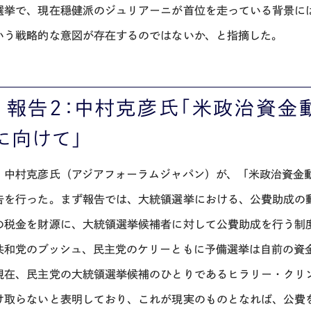
選挙で、現在穏健派のジュリアーニが首位を走っている背景に
いう戦略的な意図が存在するのではないか、と指摘した。
 報告２：中村克彦氏「米政治資金動
に向けて」
、中村克彦氏（アジアフォーラムジャパン）が、「米政治資金動
告を行った。まず報告では、大統領選挙における、公費助成の
の税金を財源に、大統領選挙候補者に対して公費助成を行う制度
共和党のブッシュ、民主党のケリーともに予備選挙は自前の資
現在、民主党の大統領選挙候補のひとりであるヒラリー・クリ
け取らないと表明しており、これが現実のものとなれば、公費