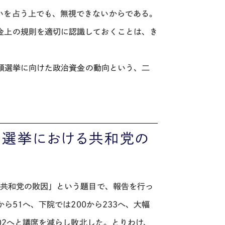
いを占う上でも、無視できないからである。
金上の規則を適切に認識しておくことは、き
統領選挙に向けた政治資金の動向という、二
間選挙における共和党の
る共和党の敗因」という題目で、報告を行っ
ら51へ、下院では200から233へ、大幅
202へと議席を減らし敗北した。とりわけ、