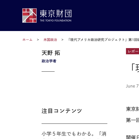
ホーム
米国政治
「現代アメリカ政治研究プロジェクト」第1回
レポー
天野 拓
政治学者
「
June 7
東京
注目コンテンツ
第一
小学５年生でもわかる。「消
開催日