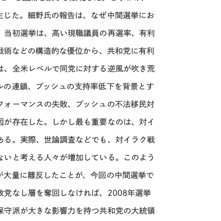
生じた。細野氏の報告は、なぜ中間選挙にお
。当初選挙は、高い現職議員の再選率、有利
巧みな選挙戦術などの構造的な優位から、共和党に有利
は、全米レベルで同党に対する逆風が吹き荒
ルの連鎖、ブッシュの支持率低下を背景とす
フォーマンスの失敗、ブッシュの不法移民対
因が存在した。しかし最も重要なのは、対イ
ある。実際、世論調査などでも、対イラク戦
ないと考える人々が増加している。このよう
が大量に離反したことが、今回の中間選挙で
党なし層を奪回しなければ、2008年選挙
保守派が大きな影響力を持つ共和党の大統領