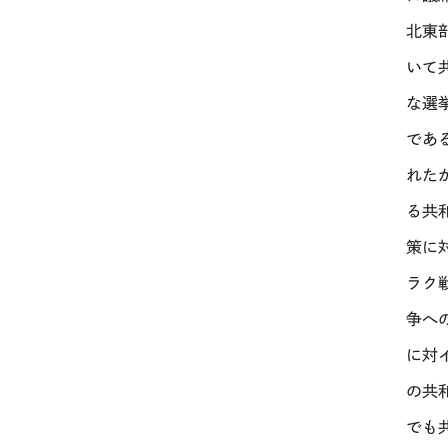
北東
いて
な選挙
であ
れた
る共
策に
ラク
争へ
に対
の共
でも