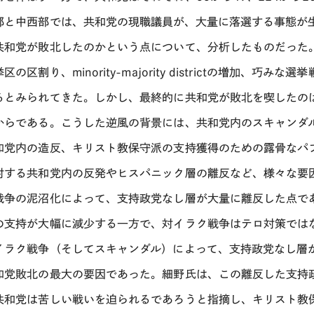
部と中西部では、共和党の現職議員が、大量に落選する事態が
共和党が敗北したのかという点について、分析したものだった
区の区割り、minority-majority districtの増加、
るとみられてきた。しかし、最終的に共和党が敗北を喫したの
からである。こうした逆風の背景には、共和党内のスキャンダ
和党内の造反、キリスト教保守派の支持獲得のための露骨なパ
対する共和党内の反発やヒスパニック層の離反など、様々な要
戦争の泥沼化によって、支持政党なし層が大量に離反した点で
の支持が大幅に減少する一方で、対イラク戦争はテロ対策では
イラク戦争（そしてスキャンダル）によって、支持政党なし層
和党敗北の最大の要因であった。細野氏は、この離反した支持政
共和党は苦しい戦いを迫られるであろうと指摘し、キリスト教