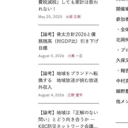
費税減税」しても家計は救わ
れない！
開催
May 20, 2025
土居 丈朗
参加
・全
【論考】骨太方針2026と債
北岡
務残高（対GDP比）引き下げ
目標
・プ
August 5, 2026
小黒 一正
久保
・報
【論考】地域をブランドへ転
換する 地域放送が挑む放送
中村
外収入
細野
August 4, 2026
江野 夏平
他メ
【論考】地域は「正解のない
問い」とどう向き合うか ―
KBC防災ネットワーク会議に