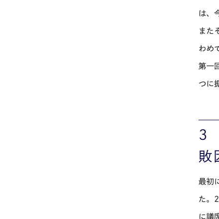
は、
また
わめ
第一
つに
３
敗
最初
た。
に議