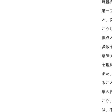
野豊
第一
と、
こう
換点
多数
意味
を理
また
るこ
挙の
こり
は、