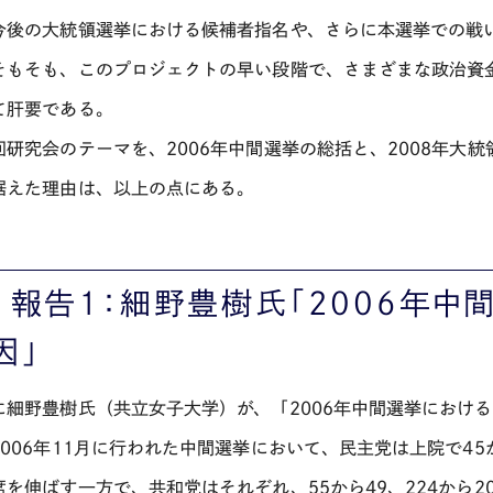
今後の大統領選挙における候補者指名や、さらに本選挙での戦
そもそも、このプロジェクトの早い段階で、さまざまな政治資
て肝要である。
回研究会のテーマを、2006年中間選挙の総括と、2008年大
据えた理由は、以上の点にある。
 報告１：細野豊樹氏「2006年中
因」
に細野豊樹氏（共立女子大学）が、「2006年中間選挙におけ
2006年11月に行われた中間選挙において、民主党は上院で45か
席を伸ばす一方で、共和党はそれぞれ、55から49、224から