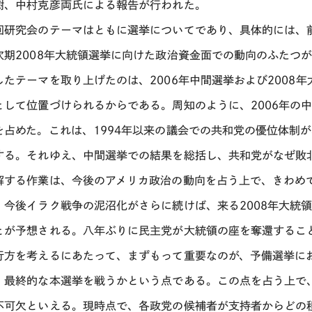
樹、中村克彦両氏による報告が行われた。
回研究会のテーマはともに選挙についてであり、具体的には、前
次期2008年大統領選挙に向けた政治資金面での動向のふたつ
したテーマを取り上げたのは、2006年中間選挙および2008
として位置づけられるからである。周知のように、2006年の
を占めた。これは、1994年以来の議会での共和党の優位体制
する。それゆえ、中間選挙での結果を総括し、共和党がなぜ敗
解する作業は、今後のアメリカ政治の動向を占う上で、きわめ
、今後イラク戦争の泥沼化がさらに続けば、来る2008年大統
とが予想される。八年ぶりに民主党が大統領の座を奪還するこ
行方を考えるにあたって、まずもって重要なのが、予備選挙に
、最終的な本選挙を戦うかという点である。この点を占う上で
不可欠といえる。現時点で、各政党の候補者が支持者からどの