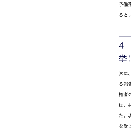
予備
ると
４
挙
次に
る報
権者
は、
た。
を受