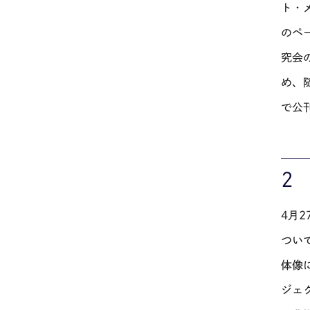
ト・
のペ
究会
め、
で公
２
4月
つい
体像
ジェ