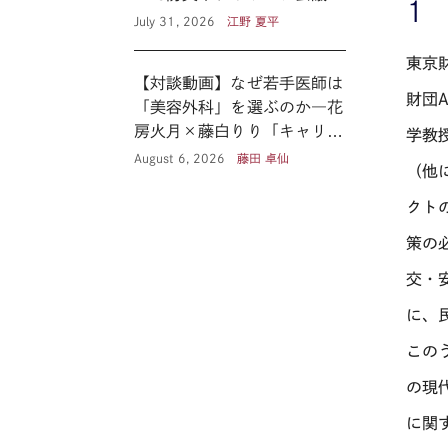
１
見る新たな公共性 ―
July 31, 2026
江野 夏平
東京
【対談動画】なぜ若手医師は
財団
「美容外科」を選ぶのか―花
房火月×藤白りり「キャリア
学教
の選択と覚悟」
August 6, 2026
藤田 卓仙
（他
クト
策の
交・
に、
この
の現
に関