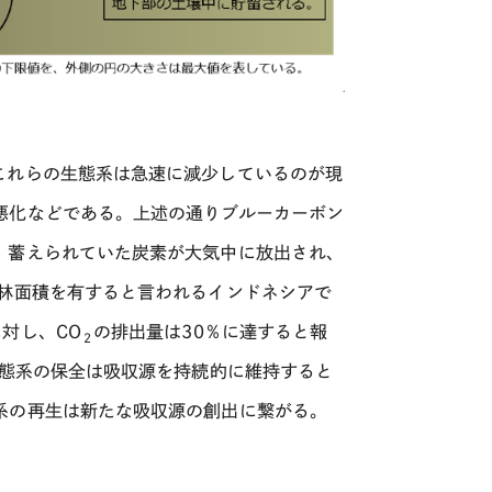
これらの生態系は急速に減少しているのが現
悪化などである。上述の通りブルーカーボン
、蓄えられていた炭素が大気中に放出され、
林面積を有すると言われるインドネシアで
に対し、
CO
の排出量は
30
％に達すると報
２
態系の保全は吸収源を持続的に維持すると
系の再生は新たな吸収源の創出に繋がる。