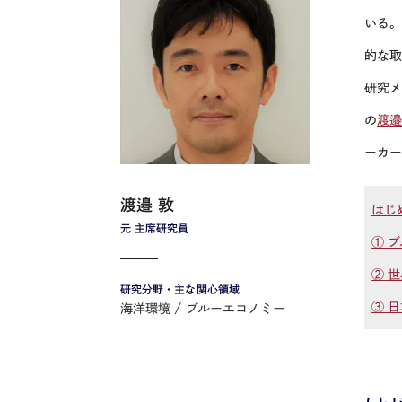
いる
的な取
研究
の
渡
ーカ
渡邉 敦
はじ
元 主席研究員
① 
② 
研究分野・主な関心領域
③ 
海洋環境
ブルーエコノミー