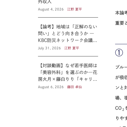
外収入
August 4, 2026
江野 夏平
本論
重要
【論考】地域は「正解のない
問い」とどう向き合うか ―
KBC防災ネットワーク会議に
見る新たな公共性 ―
July 31, 2026
江野 夏平
①
【対談動画】なぜ若手医師は
ブル
「美容外科」を選ぶのか―花
が吸
房火月×藤白りり「キャリア
の選択と覚悟」
August 6, 2026
藤田 卓仙
ンと
場、
CO
２
りや