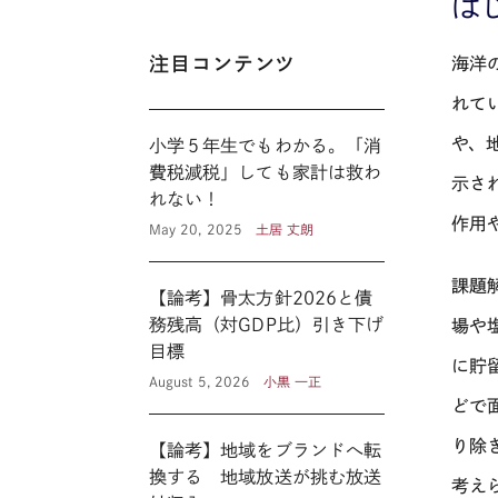
は
注目コンテンツ
海洋
れて
や、
小学５年生でもわかる。「消
費税減税」しても家計は救わ
示さ
れない！
作用
May 20, 2025
土居 丈朗
課題
【論考】骨太方針2026と債
務残高（対GDP比）引き下げ
場や
目標
に貯
August 5, 2026
小黒 一正
どで
り除
【論考】地域をブランドへ転
換する 地域放送が挑む放送
考え