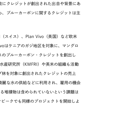
故にクレジットが創出された出自や背景にあ
ら、ブルーカーボンに関するクレジットは主
d
（スイス）、
Plan Vivo
（英国）など欧米
ivo
はケニアのガジ地区を対象に、マングロ
スのブルーカーボン・クレジットを創出し
水産研究所（
KMFRI
）や英米の組織も活動
ブ林を対象に創出されたクレジットの売上
綺麗な水の供給などに利用され、雇用の機会
ある堆積物は含められていないという課題は
ンビークでも同様のプロジェクトを開始しよ