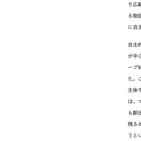
り広
る物
に自
自主
が中
ーブ
た。
主体
は、
も創
残る
うと