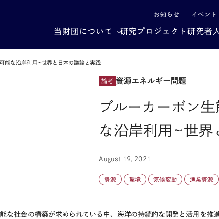
による社会構造転換
お知らせ
イベント
当財団について
研究プロジェクト
研究者
可能な沿岸利用~世界と日本の議論と実践
資源エネルギー問題
論考
ブルーカーボン生
な沿岸利用~世界
August 19, 2021
資源
環境
気候変動
漁業資源
可能な社会の構築が求められている中、海洋の持続的な開発と活用を推