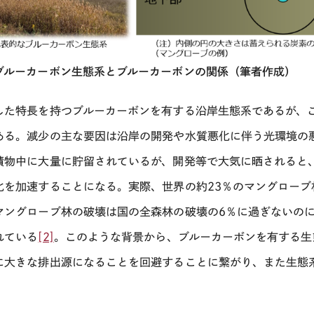
ブルーカーボン生態系とブルーカーボンの関係（筆者作成）
した特長を持つブルーカーボンを有する沿岸生態系であるが、
ある。減少の主な要因は沿岸の開発や水質悪化に伴う光環境の
積物中に大量に貯留されているが、開発等で大気に晒されると
化を加速することになる。実際、世界の約
23
％のマングローブ
マングローブ林の破壊は国の全森林の破壊の
6
％に過ぎないの
れている
[2]
。このような背景から、ブルーカーボンを有する生
に大きな排出源になることを回避することに繋がり、また生態