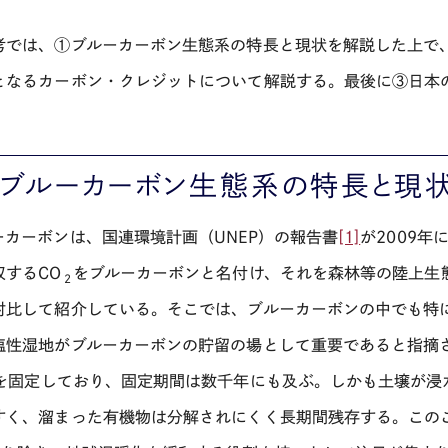
考では、①ブルーカーボン生態系の特長と現状を解説した上で
となるカーボン・クレジットについて解説する。最後に③日本
 ブルーカーボン生態系の特長と現
ーカーボンは、国連環境計画（
UNEP
）の報告書
[1]
が
2009
年
収する
CO
をブルーカーボンと名付け、それを森林等の陸上生
２
対比して紹介している。そこでは、ブルーカーボンの中でも特
塩性湿地がブルーカーボンの貯留の場として重要であると指摘
を固定しており、固定期間は数千年にも及ぶ。しかも土壌が浸
すく、溜まった有機物は分解されにくく長期間残存する。この