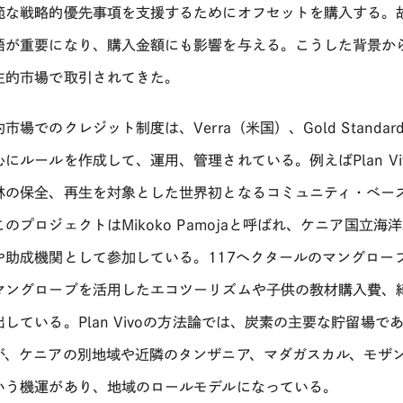
範な戦略的優先事項を支援するためにオフセットを購入する。
語が重要になり、購入金額にも影響を与える。こうした背景か
主的市場で取引されてきた。
的市場でのクレジット制度は、
Verra
（米国）、
Gold Standar
心にルールを作成して、運用、管理されている。例えば
Plan V
林の保全、再生を対象とした世界初となるコミュニティ・ベー
このプロジェクトは
Mikoko Pamoja
と呼ばれ、ケニア国立海洋
や助成機関として参加している。
117
ヘクタールのマングロー
マングローブを活用したエコツーリズムや子供の教材購入費、
出している。
Plan Vivo
の方法論では、炭素の主要な貯留場で
が、ケニアの別地域や近隣のタンザニア、マダガスカル、モザ
いう機運があり、地域のロールモデルになっている。