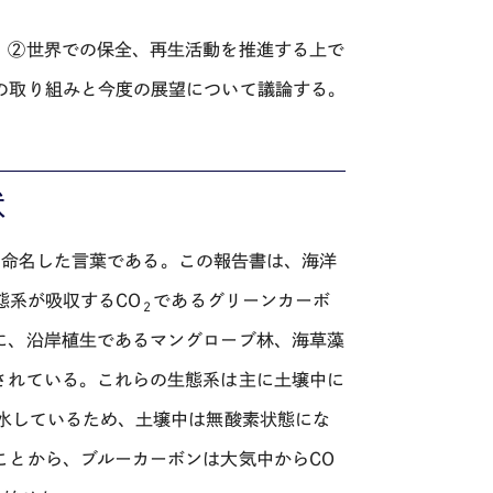
、②世界での保全、再生活動を推進する上で
の取り組みと今度の展望について議論する。
状
に命名した言葉である。この報告書は、海洋
態系が吸収する
CO
であるグリーンカーボ
２
に、沿岸植生であるマングローブ林、海草藻
されている。これらの生態系は主に土壌中に
水しているため、土壌中は無酸素状態にな
ことから、ブルーカーボンは大気中から
CO