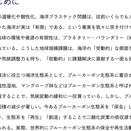
じめに
の温暖化や酸性化、海洋プラスチック問題は、従前いくらでも
いた海洋が実は「有限」である、という事実を我々に突き付け
地球の環境や資源の有限性は、プラネタリー・バウンダリー（
れている。こうした地球規模課題は、海洋の「受動的」な側面
や気候調整力も持ち、「能動的」に課題解決に貢献する一面も
解決に役立つ海洋生態系として、ブルーカーボン生態系に着目
塩性湿地、マングローブ林などはブルーカーボン生態系と呼ば
留することで、気候変動の緩和に一役買っている。しかし、ブ
面積の減少が著しい。今あるブルーカーボン生態系を「保全」
き、生態系を「再生」「創造」することで二酸化炭素の吸収源
られる。実際、世界的にブルーカーボン生態系の保全や再生活