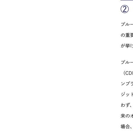
②
ブル
の重
が挙
ブル
（
CD
ンプ
ジッ
わず
来の
場合