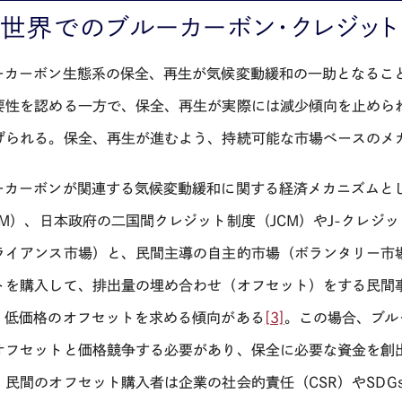
 世界でのブルーカーボン・クレジット
ーカーボン生態系の保全、再生が気候変動緩和の一助となるこ
要性を認める一方で、保全、再生が実際には減少傾向を止めら
げられる。保全、再生が進むよう、持続可能な市場ベースのメ
ーカーボンが関連する気候変動緩和に関する経済メカニズムと
M
）、日本政府の二国間クレジット制度（
JCM
）や
J-
クレジッ
ライアンス市場）と、民間主導の自主的市場（ボランタリー市
トを購入して、排出量の埋め合わせ（オフセット）をする民間
、低価格のオフセットを求める傾向がある
[3]
。この場合、ブル
オフセットと価格競争する必要があり、保全に必要な資金を創
、民間のオフセット購入者は企業の社会的責任（
CSR
）や
SDG