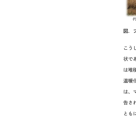
図．
こう
状で
は堆
温暖
は、
告さ
とも