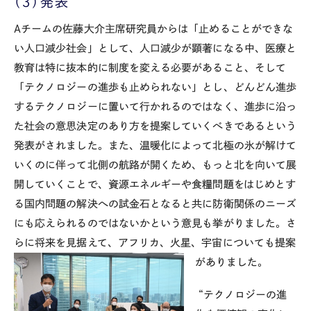
（３）発表
Aチームの佐藤大介主席研究員からは「止めることができな
い人口減少社会」として、人口減少が顕著になる中、医療と
教育は特に抜本的に制度を変える必要があること、そして
「テクノロジーの進歩も止められない」とし、どんどん進歩
するテクノロジーに置いて行かれるのではなく、進歩に沿っ
た社会の意思決定のあり方を提案していくべきであるという
発表がされました。また、温暖化によって北極の氷が解けて
いくのに伴って北側の航路が開くため、もっと北を向いて展
開していくことで、資源エネルギーや食糧問題をはじめとす
る国内問題の解決への試金石となると共に防衛関係のニーズ
にも応えられるのではないかという意見も挙がりました。さ
らに将来を見据えて、アフリカ、火星、宇宙についても提案
がありました。
“テクノロジーの進