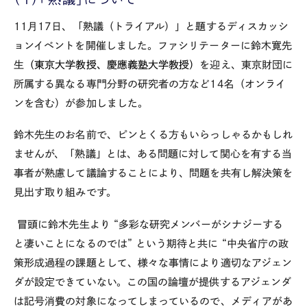
11月
17
日、「熟議（トライアル）」と題するディスカッシ
ョンイベントを開催しました。ファシリテーターに鈴木寛先
生
（東京大学教授、慶應義塾大学教授）
を迎え、東京財団に
所属する異なる専門分野の研究者の方など14名（オンライ
ンを含む）が参加しました。
鈴木先生のお名前で、ピンとくる方もいらっしゃるかもしれ
ませんが、「熟議」とは、ある問題に対して関心を有する当
事者が熟慮して議論することにより、問題を共有し解決策を
見出す取り組みです。
冒頭に鈴木先生より
“
多彩な研究メンバーがシナジーする
と凄いことになるのでは” という期待と共に “中央省庁の政
策形成過程の課題として、様々な事情により適切なアジェン
ダが設定できていない。この国の論壇が提供するアジェンダ
は記号消費の対象になってしまっているので、メディアがあ