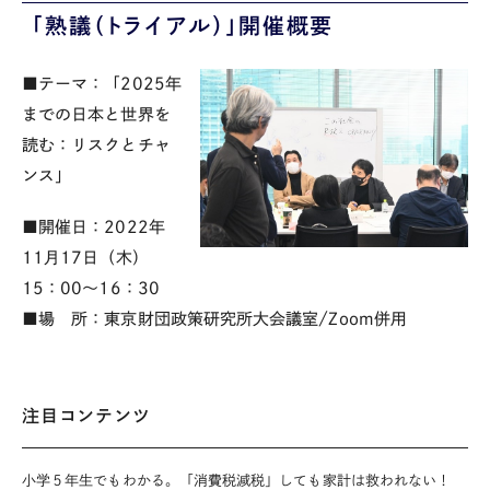
「熟議（トライアル）」開催概要
■テーマ：「2025年
までの日本と世界を
読む：リスクとチャ
ンス」
■開催日：
2022
年
11
月
17
日（木）
15
：
00
～
16
：
30
■場 所：東京財団政策研究所大会議室
/Zoom
併用
注目コンテンツ
小学５年生でもわかる。「消費税減税」しても家計は救われない！