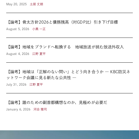
May 20, 2025
土居 丈朗
【論考】骨太方針2026と債務残高（対GDP比）引き下げ目標
August 5, 2026
小黒 一正
【論考】地域をブランドへ転換する 地域放送が挑む放送外収入
August 4, 2026
江野 夏平
【論考】地域は「正解のない問い」とどう向き合うか ― KBC防災ネ
ットワーク会議に見る新たな公共性 ―
July 31, 2026
江野 夏平
【論考】誰のための副首都構想なのか、見極めが必要だ
January 6, 2026
河合 雅司