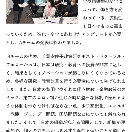
化や価値観の変化に
よって、働き方も変
わっていき、流動性
も日本はもっと高ま
っていくため、進化・変化にあわせたアップデートが必要”
とし、Aチームの発表は終わりました。
Bチームの代表、千葉安佐子政策研究ポスト・ドクトラル・
フェローからは、日本は研究・教育への投資が非常に乏し
く、結果としてイノベーションが起こりにくくなっているた
め、多様な研究・教育改革を行う必要性について挙げられま
した。また、日本の貧困化やそれに伴う財政・金融政策のス
タック、第二のコロナ禍が生じた時に盤石な体制で臨めるよ
うな体制を作らなければならない点、少子高齢化、エネルギ
ー危機、ジェンダー問題、国防問題などについても触れられ
ました。そして “日本の組織が抱える問題として、組織が硬
直的で、個人の力を活かしきれず生産性も低いことが挙げら