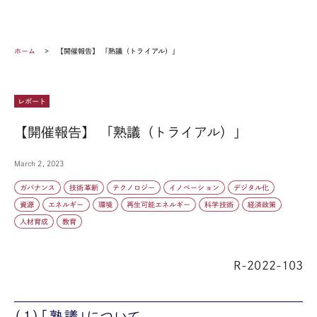
ホーム
【開催報告】 「熟議（トライアル）」
レポート
【開催報告】 「熟議（トライアル）」
March 2, 2023
ガバナンス
技術革新
テクノロジー
イノベーション
デジタル化
資源
エネルギー
環境
再生可能エネルギー
科学技術
経済政策
人材育成
教育
R-2022-103
（１）「熟議」について