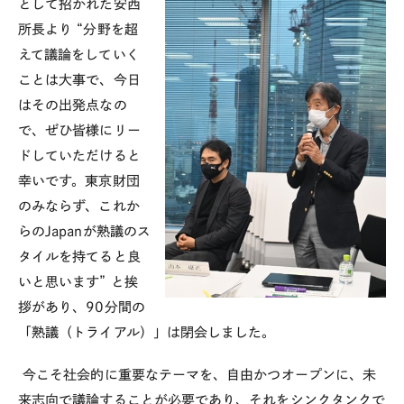
として招かれた安西
所長より “分野を超
えて議論をしていく
ことは大事で、今日
はその出発点なの
で、ぜひ皆様にリー
ドしていただけると
幸いです。東京財団
のみならず、これか
らのJapanが熟議のス
タイルを持てると良
いと思います” と挨
拶があり、90分間の
「熟議（トライアル）」は閉会しました。
今こそ社会的に重要な
テーマを、自由かつオープンに、未
来志向で議論することが必要であり、それをシンクタンクで