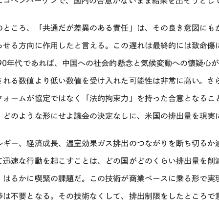
にコペンハーゲンで、国内の合意がないまま結果を出そうとし
のところ、「共通だが差異のある責任」は、その良き意図にも
らせる方向に作用したと言える。この遅れは最終的には致命傷
990年代であれば、中国への社会的懸念と気候変動への懐疑心
される数値より低い数値を受け入れた可能性は非常に高い。さ
フォームが協定ではなく「法的拘束力」を持った合意となるこ
、どのような形にせよ議会の決定なしに、米国の排出量を現実
ルギー、経済成長、温室効果ガス排出のつながりを断ち切るか
て迅速な行動を起こすことは、どの国がどのくらい排出量を削
、はるかに喫緊の課題だ。この技術が商業ベースに乗る形で実
渉は不要となる。その技術なくして、排出制限をしたところで