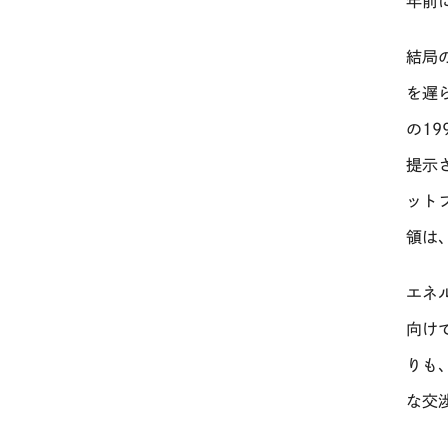
年前
結局
を遅
の1
提示
ット
領は
エネ
向け
りも
な交