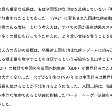
の最も重要な成果は、もはや国際的な現実を反映していない「
が放棄されたことであった。1992年に署名された国連気候変
差異のある責任」という考え方は、すべての国が温室効果ガス
り多くの排出を行ってきたゆえに、より重い責任を負うことを
考え方の当初の目標は、発展途上国を地球気候レジームに組み
ある排出量を増やすことを容認するという妥協策を見出すこと
IMF）の推計で中国の名目国内総生産（GDP）が世界経済の2.0
は大きく変化した。わずか5年後の1997年には中国経済は世界
成長を続けることが予想されるようになった。米国上院は、発
基本的な障害であると明確に指摘したバード・ヘーゲル決議を9
示した。