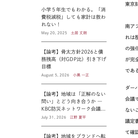
東京
小学５年生でもわかる。「消
費税減税」しても家計は救わ
れない！
南ア
May 20, 2025
土居 丈朗
れは
の強
【論考】骨太方針2026と債
務残高（対GDP比）引き下げ
が完
目標
であ
August 5, 2026
小黒 一正
ダー
【論考】地域は「正解のない
会議
問い」とどう向き合うか ―
KBC防災ネットワーク会議に
ない
見る新たな公共性 ―
July 31, 2026
江野 夏平
議定
て確
【論考】地域をブランドへ転