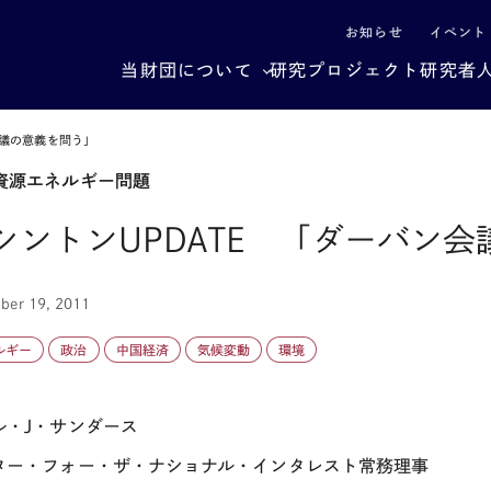
による社会構造転換
お知らせ
イベント
当財団について
研究プロジェクト
研究者
会議の意義を問う」
資源エネルギー問題
シントンUPDATE 「ダーバン
ber 19, 2011
ルギー
政治
中国経済
気候変動
環境
ル・J・サンダース
ター・フォー・ザ・ナショナル・インタレスト常務理事