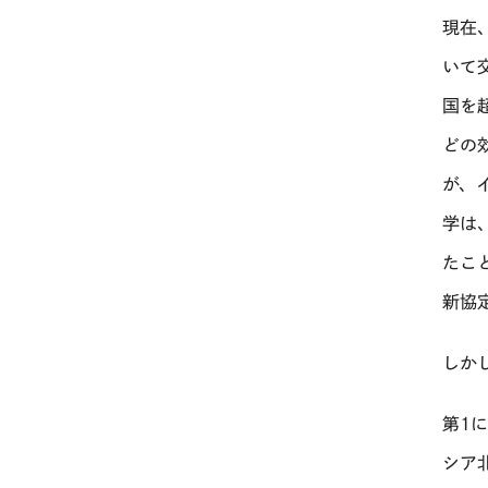
現在
いて
国を
どの
が、
学は
たこ
新協
しか
第1
シア