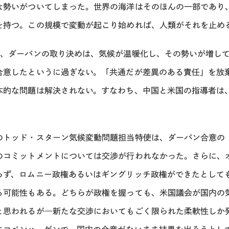
な勢いがついてしまった。世界の海洋はそのほんの一部であり、合
を持つ。この規模で変動が起こり始めれば、人類がそれを止め
に、ダーバンの取り決めは、気候が温暖化し、その勢いが増し
合意したというに過ぎない。「共通だが差異のある責任」を放
本的な問題は解決されない。すなわち、中国と米国の指導者は
。
のトッド・スターン気候変動問題担当特使は、ダーバン合意の
のコミットメントについては交渉が行われなかった。さらに、
らず、ロムニー政権あるいはギングリッチ政権ができたとして
る可能性もある。どちらが政権を握っても、米国議会が国内の
と思われるが―新たな交渉においてもごく限られた柔軟性しか