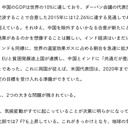
、中国のGDPは世界の10%に達しており、ダーバン会議の代
交渉することで合意した2015年には12.26%に達する見通
超えている。それゆえ、中国を除外するいかなる合意が新たに
効果があるのかを想像することは難しい。インド経済はいまだ
インドも同様に、世界の温室効果ガスに占める割合を急速に拡
、EUと貧困発展途上国が連携し、中国とインドに「共通だが
とであった。これに両国が従えば、米国代表団は、2020年ま
定の目標を受け入れる準備ができていた。
し、2つの大きな問題が残されている。
に、気候変動がすでに起こっていることが次第に明らかになってき
北部では7 F?も上昇している。これがきっかけとなり、地球