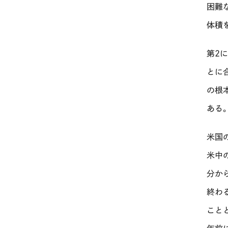
困難
体積
第2
とに
の根
ある
米国
米中
分か
終わ
こと