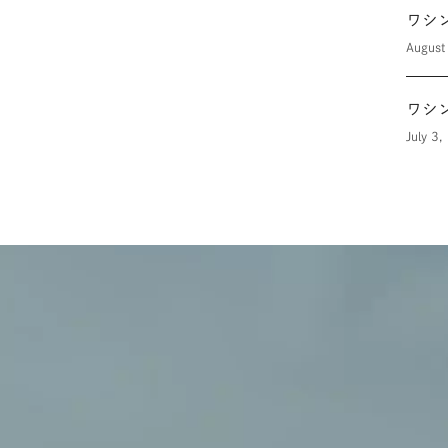
ワシ
August
ワシ
July 3