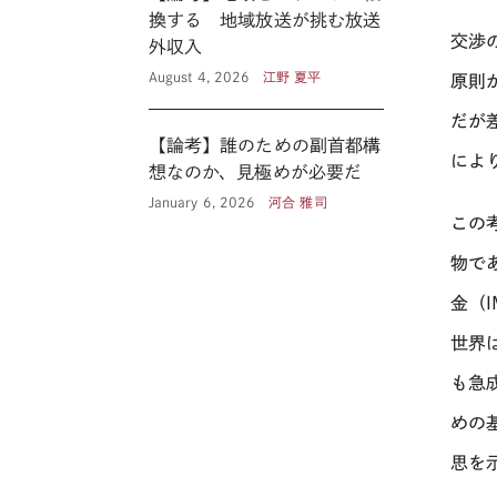
換する 地域放送が挑む放送
交渉
外収入
August 4, 2026
江野 夏平
原則
だが
【論考】誰のための副首都構
によ
想なのか、見極めが必要だ
January 6, 2026
河合 雅司
この
物で
金（
世界
も急
めの
思を