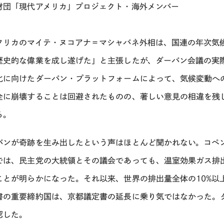
財団「現代アメリカ」プロジェクト・海外メンバー
フリカのマイテ・ヌコアナ＝マシャバネ外相は、国連の年次気
歴史的な偉業を成し遂げた」と主張したが、ダーバン会議の実
化に向けたダーバン・プラットフォームによって、気候変動へ
全に崩壊することは回避されたものの、著しい意見の相違を残
る。
バンが奇跡を生み出したという声はほとんど聞かれない。コペ
では、民主党の大統領とその議会であっても、温室効果ガス排
ことが明らかになった。それ以来、世界の排出量全体の10%以
書の重要締約国は、京都議定書の延長に乗り気ではなかった。
認した。