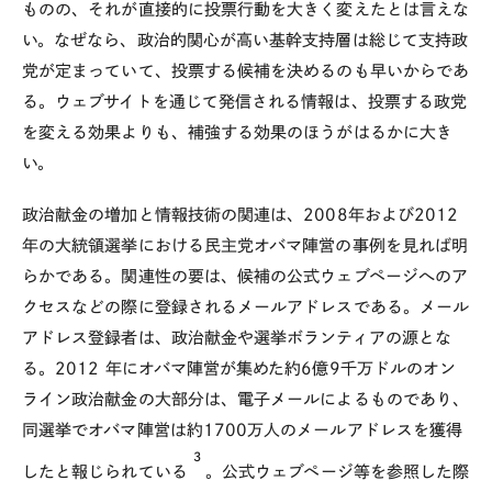
ものの、それが直接的に投票行動を大きく変えたとは言えな
い。なぜなら、政治的関心が高い基幹支持層は総じて支持政
党が定まっていて、投票する候補を決めるのも早いからであ
る。ウェブサイトを通じて発信される情報は、投票する政党
を変える効果よりも、補強する効果のほうがはるかに大き
い。
政治献金の増加と情報技術の関連は、2008年および2012
年の大統領選挙における民主党オバマ陣営の事例を見れば明
らかである。関連性の要は、候補の公式ウェブページへのア
クセスなどの際に登録されるメールアドレスである。メール
アドレス登録者は、政治献金や選挙ボランティアの源とな
る。2012 年にオバマ陣営が集めた約6億9千万ドルのオン
ライン政治献金の大部分は、電子メールによるものであり、
同選挙でオバマ陣営は約1700万人のメールアドレスを獲得
3
したと報じられている
。公式ウェブページ等を参照した際