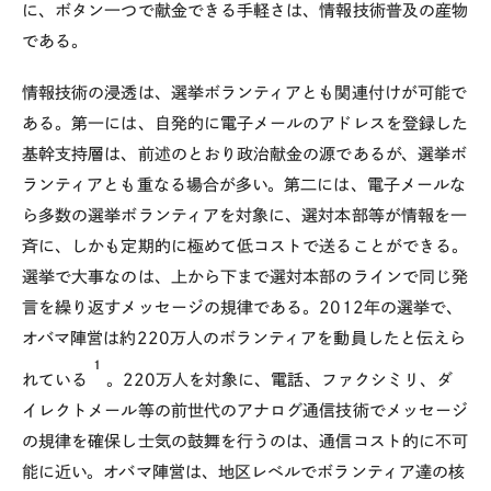
に、ボタン一つで献金できる手軽さは、情報技術普及の産物
である。
情報技術の浸透は、選挙ボランティアとも関連付けが可能で
ある。第一には、自発的に電子メールのアドレスを登録した
基幹支持層は、前述のとおり政治献金の源であるが、選挙ボ
ランティアとも重なる場合が多い。第二には、電子メールな
ら多数の選挙ボランティアを対象に、選対本部等が情報を一
斉に、しかも定期的に極めて低コストで送ることができる。
選挙で大事なのは、上から下まで選対本部のラインで同じ発
言を繰り返すメッセージの規律である。2012年の選挙で、
オバマ陣営は約220万人のボランティアを動員したと伝えら
1
れている
。220万人を対象に、電話、ファクシミリ、ダ
イレクトメール等の前世代のアナログ通信技術でメッセージ
の規律を確保し士気の鼓舞を行うのは、通信コスト的に不可
能に近い。オバマ陣営は、地区レベルでボランティア達の核