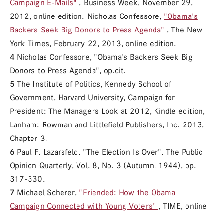
Campaign E-Mails"
, Business Week, November 29,
2012, online edition. Nicholas Confessore,
"Obama's
Backers Seek Big Donors to Press Agenda"
, The New
York Times, February 22, 2013, online edition.
4
Nicholas Confessore, "Obama's Backers Seek Big
Donors to Press Agenda", op.cit.
5
The Institute of Politics, Kennedy School of
Government, Harvard University, Campaign for
President: The Managers Look at 2012, Kindle edition,
Lanham: Rowman and Littlefield Publishers, Inc. 2013,
Chapter 3.
6
Paul F. Lazarsfeld, "The Election Is Over", The Public
Opinion Quarterly, Vol. 8, No. 3 (Autumn, 1944), pp.
317-330.
7
Michael Scherer,
"Friended: How the Obama
Campaign Connected with Young Voters"
, TIME, online