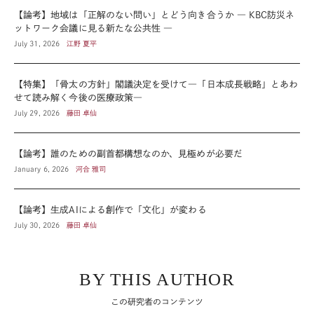
【論考】地域は「正解のない問い」とどう向き合うか ― KBC防災ネ
ットワーク会議に見る新たな公共性 ―
July 31, 2026
江野 夏平
【特集】「骨太の方針」閣議決定を受けて―「日本成長戦略」とあわ
せて読み解く今後の医療政策―
July 29, 2026
藤田 卓仙
【論考】誰のための副首都構想なのか、見極めが必要だ
January 6, 2026
河合 雅司
【論考】生成AIによる創作で「文化」が変わる
July 30, 2026
藤田 卓仙
BY THIS AUTHOR
この研究者のコンテンツ