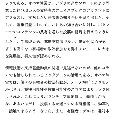
ックである。オバマ陣営は、アプリのダウンロードにより同
意した約100万人の支持者のフェイスブックのアカウントに
アクセスし、接触したい若者等の知り合いを割り出した。そ
して、選挙終盤において、これらの知り合いに対し、ボタン
一つでコンテンツの共有を通じた投票の勧誘を行えるように
7
した
。手軽だから、基幹支持層でない、政治的関心が必
ずしも高くない有権者の政治参加をも得やすい。ここに大き
な発展性、将来性が認められる。
情報技術と支持基盤動員の関連で見逃せないのが、他のコラ
ムでも論じられているビッグデータの活用である。オバマ陣
営では、個々の有権者の投票行動が、データ解析によりモデ
ル化され、説得可能性や投票可能性のスコアによりランク付
けされた。これによりボランティア運動員は、棄権しがち
な、あるいはだれに投票するか迷っている有権者に、効率的
に接触できるようになった。また、有権者モデルは、選対本