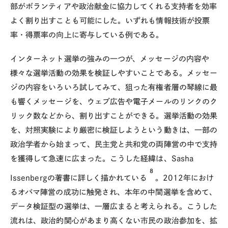
部がボランティアや政治献金に協力してくれる支持者を効率
よく割り出すことも可能にした。いずれも情報技術が投票
率・得票率の向上に寄与している例である。
インターネット選挙の強みの一つが、メッセージの内容や
様々な選挙活動の効果を検証しやすいことである。メッセー
ジの内容をいろいろ試してみて、狙った有権者層の琴線に最
も響くメッセージを、ウェブ広告や電子メールのリンクのク
リック数などから、割り出すことができる。選挙活動の効果
を、対照実験により厳密に検証しようという動きは、一部の
政治学者から始まって、民主党と共和党の両陣営の中で支持
を獲得して急速に広まった。こうした経緯は、Sasha
8
Issenbergの著書に詳しく描かれている
。2012年におけ
るオバマ陣営の成功に触発され、本年の中間選挙を含めて、
データ検証型の選挙は、一層広まると考えられる。こうした
流れは、政治的関心があまり高くない市民の政治参加を、拡