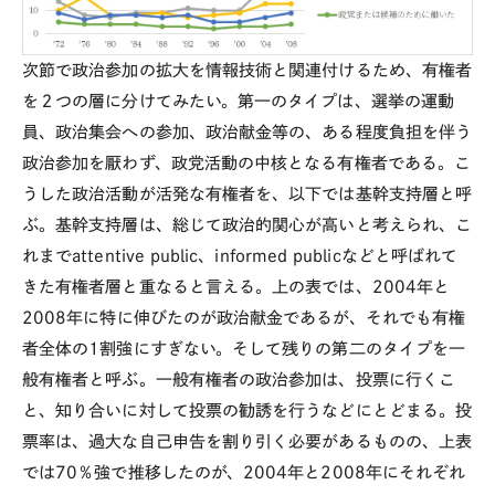
次節で政治参加の拡大を情報技術と関連付けるため、有権者
を２つの層に分けてみたい。第一のタイプは、選挙の運動
員、政治集会への参加、政治献金等の、ある程度負担を伴う
政治参加を厭わず、政党活動の中核となる有権者である。こ
うした政治活動が活発な有権者を、以下では基幹支持層と呼
ぶ。基幹支持層は、総じて政治的関心が高いと考えられ、こ
れまでattentive public、informed publicなどと呼ばれて
きた有権者層と重なると言える。上の表では、2004年と
2008年に特に伸びたのが政治献金であるが、それでも有権
者全体の1割強にすぎない。そして残りの第二のタイプを一
般有権者と呼ぶ。一般有権者の政治参加は、投票に行くこ
と、知り合いに対して投票の勧誘を行うなどにとどまる。投
票率は、過大な自己申告を割り引く必要があるものの、上表
では70％強で推移したのが、2004年と2008年にそれぞれ