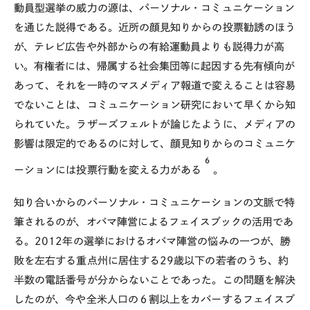
動員型選挙の威力の源は、パーソナル・コミュニケーション
を通じた説得である。近所の顔見知りからの投票勧誘のほう
が、テレビ広告や外部からの有給運動員よりも説得力が高
い。有権者には、帰属する社会集団等に起因する先有傾向が
あって、それを一時のマスメディア報道で変えることは容易
でないことは、コミュニケーション研究において早くから知
られていた。ラザーズフェルトが論じたように、メディアの
影響は限定的であるのに対して、顔見知りからのコミュニケ
6
ーションには投票行動を変える力がある
。
知り合いからのパーソナル・コミュニケーションの文脈で特
筆されるのが、オバマ陣営によるフェイスブックの活用であ
る。2012年の選挙におけるオバマ陣営の悩みの一つが、勝
敗を左右する重点州に居住する29歳以下の若者のうち、約
半数の電話番号が分からないことであった。この問題を解決
したのが、今や全米人口の６割以上をカバーするフェイスブ