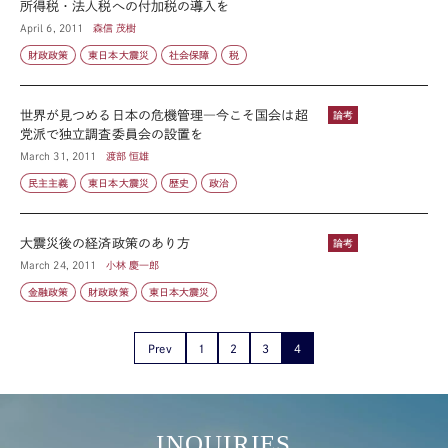
所得税・法人税への付加税の導入を
April 6, 2011
森信 茂樹
財政政策
東日本大震災
社会保障
税
世界が見つめる日本の危機管理―今こそ国会は超
論考
党派で独立調査委員会の設置を
March 31, 2011
渡部 恒雄
民主主義
東日本大震災
歴史
政治
大震災後の経済政策のあり方
論考
March 24, 2011
小林 慶一郎
金融政策
財政政策
東日本大震災
Prev
1
2
3
4
INQUIRIES