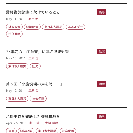
震災復興論議に欠けていること
論考
May 11, 2011
原田 泰
財政政策
経済政策
東日本大震災
エネルギー
社会保障
78年前の「注意書」に学ぶ津波対策
論考
May 10, 2011
三原 岳
東日本大震災
歴史
第５回「介護現場の声を聴く！」
論考
May 10, 2011
三原 岳
東日本大震災
社会保障
現場主義を徹底した復興構想を
論考
April 26, 2011
井上 健二 , 大沼 瑞穂
雇用
経済政策
東日本大震災
社会保障