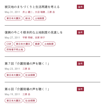
被災地のまちづくりと生活再建を考える
論考
May 31, 2011
井上 健二 , 大沼 瑞穂 , 三原 岳
東日本大震災
政治
土地制度
復興の今こそ根本的な土地制度の見直しを
論考
May 27, 2011
平野 秀樹 , 吉原 祥子
CSR
東日本大震災
資源
土地制度
所有者不明土地
第７回「介護現場の声を聴く！」
論考
May 23, 2011
三原 岳
東日本大震災
社会保障
第６回「介護現場の声を聴く！」
論考
May 19, 2011
三原 岳
東日本大震災
社会保障