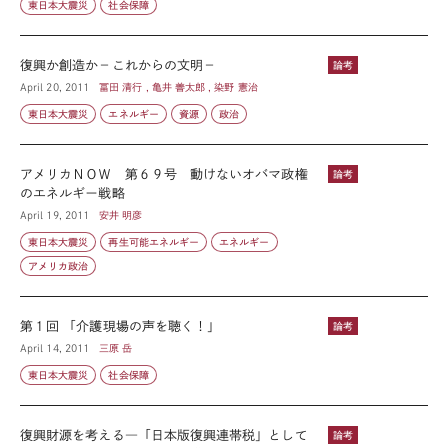
東日本大震災
社会保障
復興か創造か－これからの文明－
論考
April 20, 2011
冨田 清行 , 亀井 善太郎 , 染野 憲治
東日本大震災
エネルギー
資源
政治
アメリカＮＯＷ 第６９号 動けないオバマ政権
論考
のエネルギー戦略
April 19, 2011
安井 明彦
東日本大震災
再生可能エネルギー
エネルギー
アメリカ政治
第１回 「介護現場の声を聴く！」
論考
April 14, 2011
三原 岳
東日本大震災
社会保障
復興財源を考える―「日本版復興連帯税」として
論考