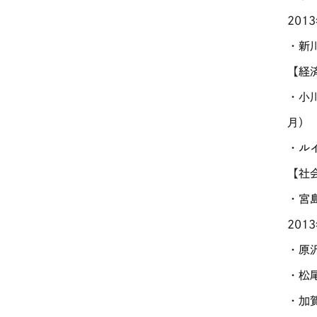
201
・新
【経
・小
月）
・ル
【社
・宮
201
・原
・松
・加