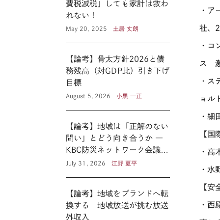
費税減税」しても家計は救わ
・ア
れない！
社、2
May 20, 2025
土居 丈朗
・コ
【論考】骨太方針2026と債
ス 激
務残高（対GDP比）引き下げ
・ス
目標
August 5, 2026
小黒 一正
ョル
・細
【論考】地域は「正解のない
【国
問い」とどう向き合うか ―
KBC防災ネットワーク会議に
・高
見る新たな公共性 ―
July 31, 2026
江野 夏平
・水
【安
【論考】地域をブランドへ転
・西
換する 地域放送が挑む放送
外収入