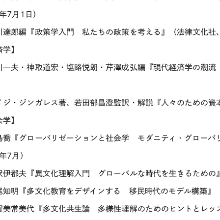
3年7月1日）
川達郎編『政策学入門 私たちの政策を考える』（法律文化社、2
済学】
川一夫・神取道宏・塩路悦朗・芹澤成弘編『現代経済学の潮流（2
イジ・ジンガレス著、若田部昌澄監訳・解説『人々のための資本主
会学】
島喬『グローバリゼーションと社会学 モダニティ・グローバ
3年7月）
沢伊都夫『異文化理解入門 グローバルな時代を生きるための』（
尾知明『多文化教育をデザインする 移民時代のモデル構築』（
賀美常美代『多文化共生論 多様性理解のためのヒントとレッスン