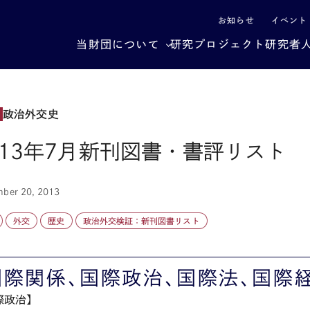
による社会構造転換
お知らせ
イベント
当財団について
研究プロジェクト
研究者
政治外交史
013年7月新刊図書・書評リスト
mber 20, 2013
外交
歴史
政治外交検証：新刊図書リスト
国際関係、国際政治、国際法、国際
際政治】