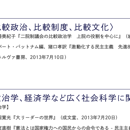
比較政治、比較制度、比較文化〉
崎美紀子『二院制議会の比較政治学 上院の役割を中心に』（岩波
バート・パットナム編、猪口孝訳『激動化する民主主義 先進
ルヴァ書房、2013年7月10日）
政治学、経済学など広く社会科学に
治学】
岡寛光『大リーダーの世界』（成文堂、2013年7月20日）
室直樹『憲法とは国家権力への国民からの命令である - 民主