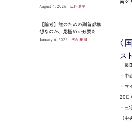
南シ
August 4, 2026
江野 夏平
【論考】誰のための副首都構
想なのか、見極めが必要だ
January 6, 2026
河合 雅司
〈
ス
・長
・中
・マ
20日
・三
（中央