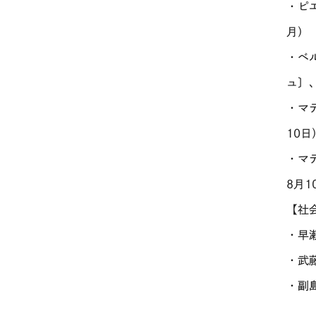
・ピ
月）
・ベ
ュ〕、
・マ
10日
・マ
8月1
【社
・早
・武
・副