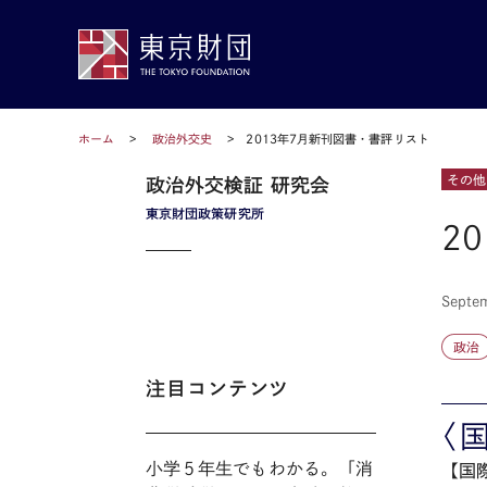
ホーム
政治外交史
2013年7月新刊図書・書評リスト
その他
政治外交検証 研究会
東京財団政策研究所
2
Septe
政治
注目コンテンツ
〈
小学５年生でもわかる。「消
【国