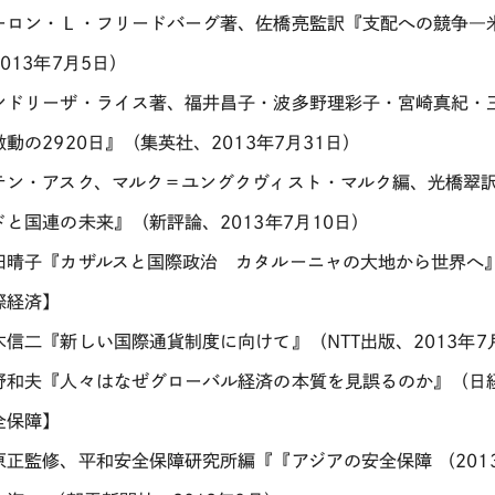
ーロン・Ｌ・フリードバーグ著、佐橋亮監訳『支配への競争―
013年7月5日）
ンドリーザ・ライス著、福井昌子・波多野理彩子・宮崎真紀・
動の2920日』（集英社、2013年7月31日）
テン・アスク、マルク＝ユングクヴィスト・マルク編、光橋翠
ドと国連の未来』（新評論、2013年7月10日）
田晴子『カザルスと国際政治 カタルーニャの大地から世界へ』（
際経済】
木信二『新しい国際通貨制度に向けて』（NTT出版、2013年7
野和夫『人々はなぜグローバル経済の本質を見誤るのか』（日経
全保障】
原正監修、平和安全保障研究所編『『アジアの安全保障 （201