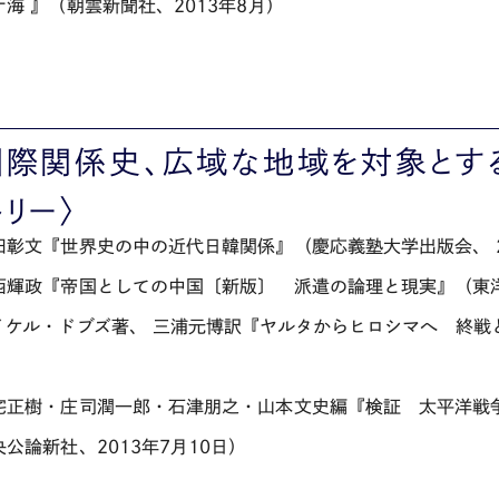
ナ海 』（朝雲新聞社、2013年8月）
国際関係史、広域な地域を対象とす
トリー〉
田彰文『世界史の中の近代日韓関係』（慶応義塾大学出版会、 20
西輝政『帝国としての中国〔新版〕 派遣の論理と現実』（東洋経
イケル・ドブズ著、 三浦元博訳『ヤルタからヒロシマへ 終戦と冷
）
宅正樹・庄司潤一郎・石津朋之・山本文史編『検証 太平洋戦
公論新社、2013年7月10日）