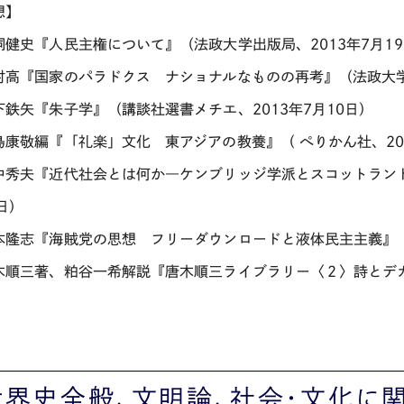
想】
飼健史『人民主権について』（法政大学出版局、2013年7月1
村高『国家のパラドクス ナショナルなものの再考』（法政大学出
下鉄矢『朱子学』（講談社選書メチエ、2013年7月10日）
島康敬編『「礼楽」文化 東アジアの教養』（ ぺりかん社、201
中秀夫『近代社会とは何か―ケンブリッジ学派とスコットランド
日）
本隆志『海賊党の思想 フリーダウンロードと液体民主主義』（白
木順三著、粕谷一希解説『唐木順三ライブラリー〈２〉詩とデカダ
世界史全般、文明論、社会・文化に関