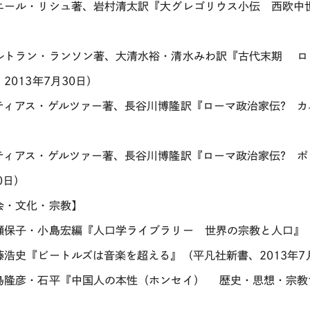
エール・リシュ著、岩村清太訳『大グレゴリウス小伝 西欧中世
ルトラン・ランソン著、大清水裕・清水みわ訳『古代末期 ロ
2013年7月30日）
ティアス・ゲルツァー著、長谷川博隆訳『ローマ政治家伝? カエ
）
ティアス・ゲルツァー著、長谷川博隆訳『ローマ政治家伝? ポ
0日）
会・文化・宗教】
瀬保子・小島宏編『人口学ライブラリー 世界の宗教と人口』（
藤浩史『ビートルズは音楽を超える』（平凡社新書、2013年7
島隆彦・石平『中国人の本性（ホンセイ） 歴史・思想・宗教で