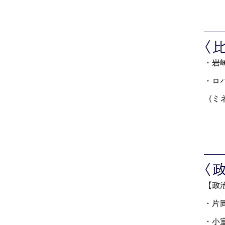
〈
・岩
・ロ
（ミネ
〈
【政
・片
・小