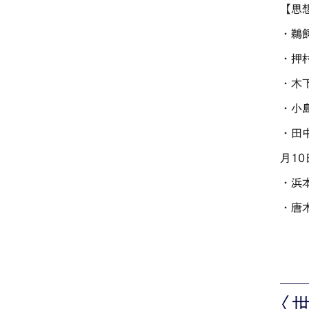
【思
・鵜
・押
・木
・小
・田
月10
・浜
・唐
〈