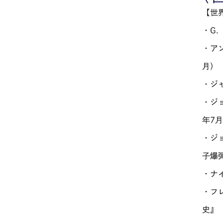
【世
・G
・ア
月）
・ジ
・ジ
年7月
・ジ
子爆
・ナ
・フ
史』（