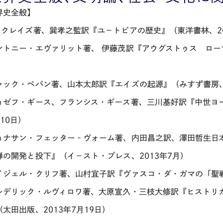
界史全般】
．クレイズ著、巽孝之監訳『ユ－トピアの歴史』（東洋書林、20
ントニー・エヴァリット著、 伊藤茂訳『アウグストゥス ローマ
ャック・ペパン著、山本太郎訳『エイズの起源』（みすず書房、2
ョゼフ・ギース、フランシス・ギース著、三川基好訳『中世ヨー
10日）
ョナサン・フェッター‐ヴォーム著、内田昌之訳、澤田哲生日
弾の開発と投下』（イ－スト・プレス、2013年7月）
イジェル・クリフ著、山村宜子訳『ヴァスコ・ダ・ガマの「聖戦」
レデリック・ルヴィロワ著、大原宣久・三枝大修訳『ヒストリ
太田出版、2013年7月19日）