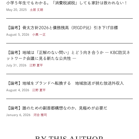
小学５年生でもわかる。「消費税減税」しても家計は救われない！
May 20, 2025
土居 丈朗
【論考】骨太方針2026と債務残高（対GDP比）引き下げ目標
August 5, 2026
小黒 一正
【論考】地域は「正解のない問い」とどう向き合うか ― KBC防災ネ
ットワーク会議に見る新たな公共性 ―
July 31, 2026
江野 夏平
【論考】地域をブランドへ転換する 地域放送が挑む放送外収入
August 4, 2026
江野 夏平
【論考】誰のための副首都構想なのか、見極めが必要だ
January 6, 2026
河合 雅司
BY THIS AUTHOR