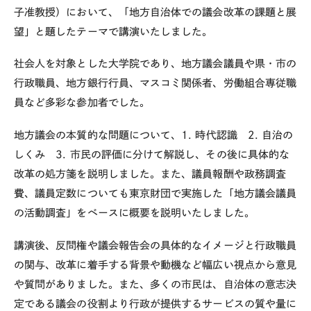
子准教授）において、「地方自治体での議会改革の課題と展
望」と題したテーマで講演いたしました。
社会人を対象とした大学院であり、地方議会議員や県・市の
行政職員、地方銀行行員、マスコミ関係者、労働組合専従職
員など多彩な参加者でした。
地方議会の本質的な問題について、1. 時代認識 2. 自治の
しくみ 3. 市民の評価に分けて解説し、その後に具体的な
改革の処方箋を説明しました。また、議員報酬や政務調査
費、議員定数についても東京財団で実施した「地方議会議員
の活動調査」をベースに概要を説明いたしました。
講演後、反問権や議会報告会の具体的なイメージと行政職員
の関与、改革に着手する背景や動機など幅広い視点から意見
や質問がありました。また、多くの市民は、自治体の意志決
定である議会の役割より行政が提供するサービスの質や量に