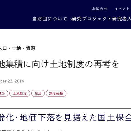
による社会構造転換
お知らせ
イベント
当財団について
研究プロジェクト
研究者
人口・土地・資源
地集積に向け土地制度の再考を
ber 22, 2014
減少
土地制度
政治
制度転換
齢化・地価下落を見据えた国土保