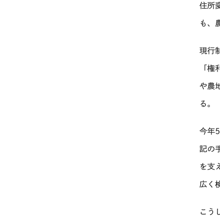
住所
も、
現行
「権
や農
る。
今年
記の
を支
広く
こう