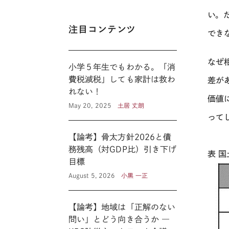
い。
注目コンテンツ
でき
なぜ
小学５年生でもわかる。「消
費税減税」しても家計は救わ
差が
れない！
価値
May 20, 2025
土居 丈朗
って
【論考】骨太方針2026と債
務残高（対GDP比）引き下げ
表 
目標
August 5, 2026
小黒 一正
【論考】地域は「正解のない
問い」とどう向き合うか ―