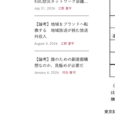
KBC防災ネットワーク会議に
見る新たな公共性 ―
July 31, 2026
江野 夏平
【論考】地域をブランドへ転
換する 地域放送が挑む放送
外収入
August 4, 2026
江野 夏平
【論考】誰のための副首都構
想なのか、見極めが必要だ
January 6, 2026
河合 雅司
東京