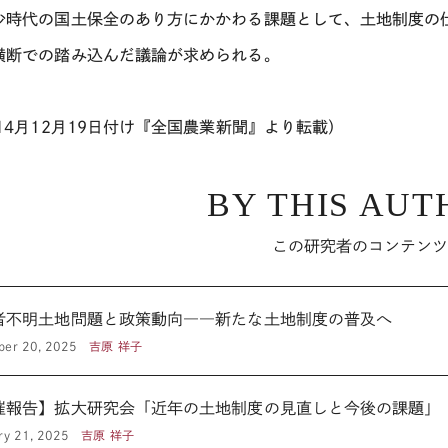
少時代の国土保全のあり方にかかわる課題として、土地制度の
横断での踏み込んだ議論が求められる。
014月12月19日付け『全国農業新聞』より転載）
BY THIS AUT
この研究者のコンテン
者不明土地問題と政策動向――新たな土地制度の普及へ
ber 20, 2025
吉原 祥子
催報告】拡大研究会「近年の土地制度の見直しと今後の課題」
ry 21, 2025
吉原 祥子