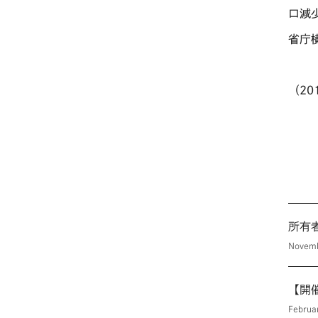
口減
省庁
（2
所有
Novem
【開
Februa