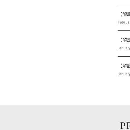
【解
Februa
【解
Januar
【解
Januar
P