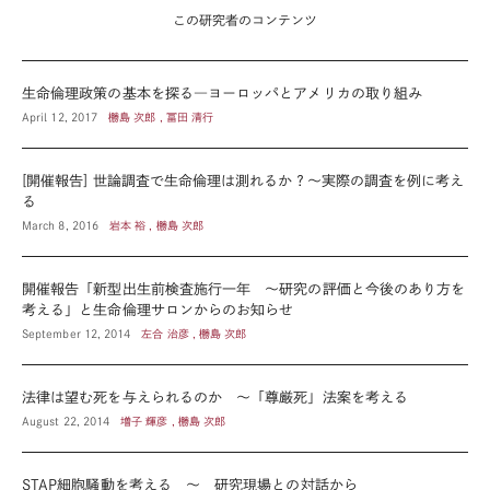
この研究者のコンテンツ
生命倫理政策の基本を探る―ヨーロッパとアメリカの取り組み
April 12, 2017
橳島 次郎 , 冨田 清行
[開催報告] 世論調査で生命倫理は測れるか？～実際の調査を例に考え
る
March 8, 2016
岩本 裕 , 橳島 次郎
開催報告「新型出生前検査施行一年 ～研究の評価と今後のあり方を
考える」と生命倫理サロンからのお知らせ
September 12, 2014
左合 治彦 , 橳島 次郎
法律は望む死を与えられるのか ～「尊厳死」法案を考える
August 22, 2014
増子 輝彦 , 橳島 次郎
STAP細胞騒動を考える ～ 研究現場との対話から