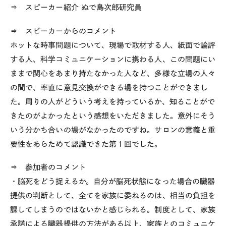
⇒ スピーカー紹介
ぬで島次郎研究員
⇒ スピーカーからのコメント
ホットな時事問題について、現場で取材する人、紙面で論評
する人、科学コミュニケーションに携わる人、この問題にい
ままで関心をあまり持たなかった人など、多様な立場の人々
の間で、率直に意見交換ができる場を持つことができまし
た。周りの人がどういう考えを持っているか、知ることがで
きたのがよかったという感想をいただきました。意外にそう
いう分かち合いの場がなかったのですね。サロンの意義と重
要性をあらためて認識できた第１回でした。
⇒ 参加者のコメント
・脳死をどう捉えるか。自分が脳死状態になった場合の臓器
提供の判断として、全てを家族に委ねるのは、相当の負担を
課してしまうのではないかと感じられる。制度として、家族
承諾による臓器提供の方法がある以上、家族とのコミュニケ