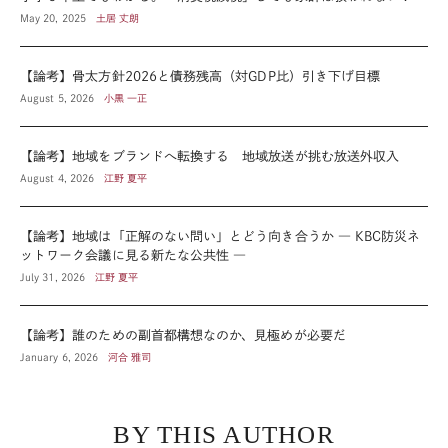
May 20, 2025
土居 丈朗
【論考】骨太方針2026と債務残高（対GDP比）引き下げ目標
August 5, 2026
小黒 一正
【論考】地域をブランドへ転換する 地域放送が挑む放送外収入
August 4, 2026
江野 夏平
【論考】地域は「正解のない問い」とどう向き合うか ― KBC防災ネ
ットワーク会議に見る新たな公共性 ―
July 31, 2026
江野 夏平
【論考】誰のための副首都構想なのか、見極めが必要だ
January 6, 2026
河合 雅司
BY THIS AUTHOR