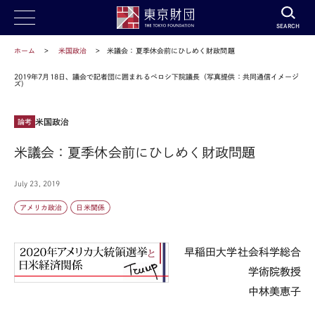
SEARCH
ホーム
米国政治
米議会：夏季休会前にひしめく財政問題
2019年7月18日、議会で記者団に囲まれるペロシ下院議長（写真提供：共同通信イメージ
ズ)
米国政治
論考
米議会：夏季休会前にひしめく財政問題
July 23, 2019
アメリカ政治
日米関係
早稲田大学社会科学総合
学術院教授
中林美恵子