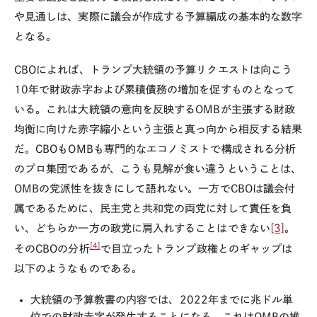
や見通しは、実際に議会が作成する予算編成の基本的な数字
となる。
CBOによれば、トランプ大統領の予算リクエストは向こう
10年で財政赤字および累積債務の増加を促すものとなって
いる。これは大統領の意向を反映するOMBが主張する財政
均衡に向けた赤字縮小という主張と真っ向から相反する結果
だ。CBOもOMBも専門的なエコノミストで構成される分析
のプロ集団であるが、こうも見解が食い違うということは、
OMBの党派性を抜きにして語れない。一方でCBOは議会付
属であるために、民主党と共和党の両党に対して責任を負
い、どちらか一方の政党に肩入れすることはできない
[3]
。
[4]
そのCBOの分析
で目立ったトランプ政権とのギャップは
以下のようなものである。
大統領の予算教書の内容では、2022年までに兆ドル単
位での財政赤字が発生することになる。これはOMBの推