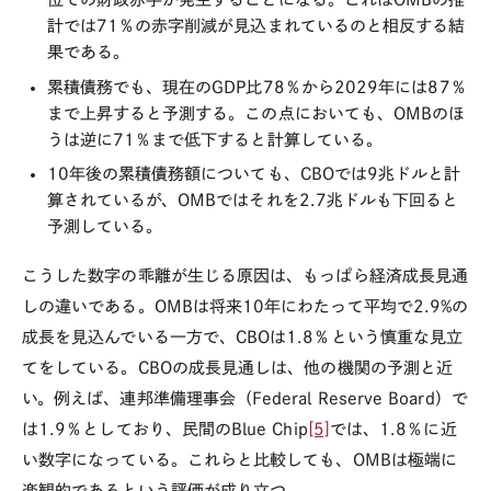
計では71％の赤字削減が見込まれているのと相反する結
果である。
累積債務でも、現在のGDP比78％から2029年には87％
まで上昇すると予測する。この点においても、OMBのほ
うは逆に71％まで低下すると計算している。
10年後の累積債務額についても、CBOでは9兆ドルと計
算されているが、OMBではそれを2.7兆ドルも下回ると
予測している。
こうした数字の乖離が生じる原因は、もっぱら経済成長見通
しの違いである。OMBは将来10年にわたって平均で2.9%の
成長を見込んでいる一方で、CBOは1.8％という慎重な見立
てをしている。CBOの成長見通しは、他の機関の予測と近
い。例えば、連邦準備理事会（Federal Reserve Board）で
は1.9％としており、民間のBlue Chip
[5]
では、1.8％に近
い数字になっている。これらと比較しても、OMBは極端に
楽観的であるという評価が成り立つ。