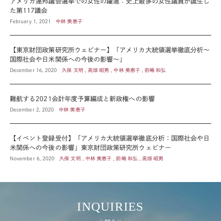
アメリカ連邦議会選挙での女性の躍進：史上最多の女性議員が誕生し
た第117議会
February 1, 2021
中林 美恵子
【東京財団政策研究所ウェビナー】「アメリカ大統領選挙徹底分析～
国際社会や日米関係への今後の影響～」
December 16, 2020
久保 文明 , 高畑 昭男 , 中林 美恵子 , 前嶋 和弘
難航する2021会計年度予算編成と新政権への影響
December 2, 2020
中林 美恵子
【イベント登録受付】「アメリカ大統領選挙徹底分析：国際社会や日
米関係への今後の影響」東京財団政策研究所ウェビナー
November 6, 2020
久保 文明 , 中林 美恵子 , 前嶋 和弘 , 高畑 昭男
INQUIRIES