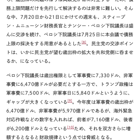
務上限問題だけを先行して解決するのは非常に難しい。そん
な中、7月20日から21日にかけての週末も、スティーブ
ン・ムニューシン財務長官とナンシー・ペロシ下院議長は盛
んに交渉を続け、ペロシ下院議長は7月25日に本会議で債務
[8]
上限の採決をする用意があるとした
。民主党の交渉ポイン
トは、いかに民主党が望む歳出枠の拡大を共和党側に呑ませ
るか、になっている。
ペロシ下院議長は歳出権限として軍事費に7,330ドル、非軍
事費に6,470億ドルが必要だとする一方で、トランプ政権は
軍事費に7,500ドル、非軍事日に5,840ドルというように、
[9]
ギャップが大きくなっている
。今年度は軍事費の歳出枠が
6,470億ドル、非軍事費が5,970億ドルであるが、海外緊急
対応作戦などの数字を入れれば、前者が7,160億ドル、後者
[10]
が6,200億ドルとなっている
ため、それを双方さらに増
額するとなると財政規律という点では脅威となる。