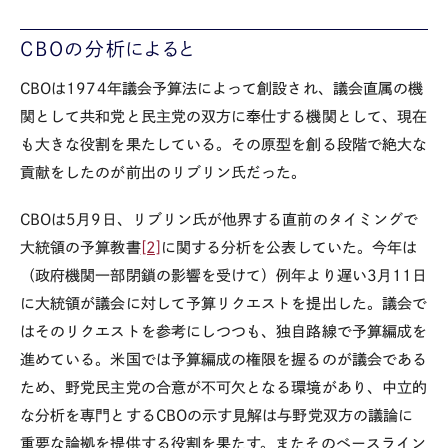
CBOの分析によると
CBOは1974年議会予算法によって創設され、議会直属の機
関として共和党と民主党の双方に奉仕する機関として、現在
も大きな役割を果たしている。その原型を創る段階で絶大な
貢献をしたのが前出のリブリン氏だった。
CBOは5月9日、リブリン氏が他界する直前のタイミングで
大統領の予算教書
[2]
に関する分析を公表していた。今年は
（政府機関一部閉鎖の影響を受けて）例年より遅い3月11日
に大統領が議会に対して予算リクエストを提出した。議会で
はそのリクエストを参考にしつつも、独自路線で予算編成を
進めている。米国では予算編成の権限を握るのが議会である
ため、野党民主党の合意が不可欠となる環境があり、中立的
な分析を専門とするCBOの示す見解は与野党双方の議論に
重要な論拠を提供する役割を果たす。またそのベースライン