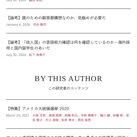
【論考】誰のための副首都構想なのか、見極めが必要だ
January 6, 2026
河合 雅司
【論考】「技人国」の言語能力確認は何を確認しているのか－海外採
用と国内留学生のあいだ
July 30, 2026
松下 奈美子
BY THIS AUTHOR
この研究者のコンテンツ
【特集】アメリカ大統領選挙 2020
March 26, 2021
久保 文明 , 高畑 昭男 , 前嶋 和弘 , 中林 美恵子 , 梅川 健 , 佐橋 亮 , 宮
田 智之 , 村上 政俊 , 松井 孝太 , 西住 祐亮