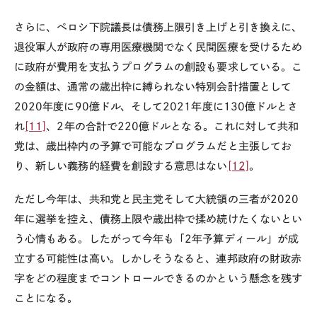
さらに、ペロシ下院議長は債務上限引き上げと引き換えに、
退役軍人が政府の専用医療機関でなく民間医療を受けるため
に政府が費用を支払うプログラムの創設も要求している。こ
の金額は、通常の歳出枠に縛られない特別会計措置として
2020年度に90億ドル、そして2021年度に130億ドルとさ
れ
[11]
、2年の合計で220億ドルとなる。これに対して共和
党は、歳出枠内の予算で可能なプログラムだと主張してお
り、新しい義務的経費を創設する意思はない
[12]
。
ただし今年は、共和党と民主党そして大統領の三者が2020
年に選挙を控え、債務上限や歳出枠で揉め続けたくないとい
う心情もある。したがって今年も「2年予算ディール」が成
立する可能性は高い。しかしそうなると、連邦政府の財政赤
字をどの程度までコントロールできるのかという懸念を残す
ことになる。